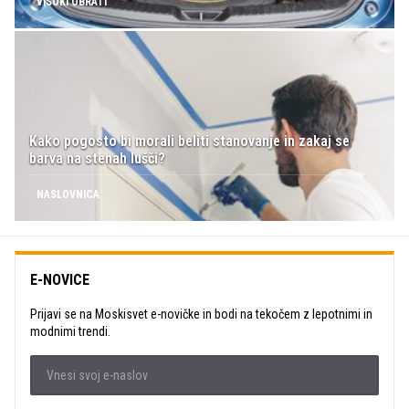
VISOKI OBRATI
Kako pogosto bi morali beliti stanovanje in zakaj se
barva na stenah lušči?
NASLOVNICA
E-NOVICE
Prijavi se na Moskisvet e-novičke in bodi na tekočem z lepotnimi in
modnimi trendi.