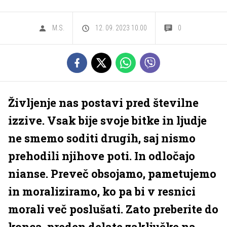
M.S.
12. 09. 2023 10.00
0
Življenje nas postavi pred številne
izzive. Vsak bije svoje bitke in ljudje
ne smemo soditi drugih, saj nismo
prehodili njihove poti. In odločajo
nianse. Preveč obsojamo, pametujemo
in moraliziramo, ko pa bi v resnici
morali več poslušati. Zato preberite do
konca, preden delate zaključke na