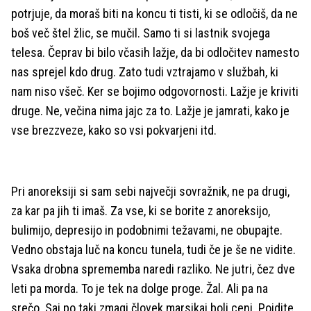
potrjuje, da moraš biti na koncu ti tisti, ki se odločiš, da ne
boš več štel žlic, se mučil. Samo ti si lastnik svojega
telesa. Čeprav bi bilo včasih lažje, da bi odločitev namesto
nas sprejel kdo drug. Zato tudi vztrajamo v službah, ki
nam niso všeč. Ker se bojimo odgovornosti. Lažje je kriviti
druge. Ne, večina nima jajc za to. Lažje je jamrati, kako je
vse brezzveze, kako so vsi pokvarjeni itd.
Pri anoreksiji si sam sebi največji sovražnik, ne pa drugi,
za kar pa jih ti imaš. Za vse, ki se borite z anoreksijo,
bulimijo, depresijo in podobnimi težavami, ne obupajte.
Vedno obstaja luč na koncu tunela, tudi če je še ne vidite.
Vsaka drobna sprememba naredi razliko. Ne jutri, čez dve
leti pa morda. To je tek na dolge proge. Žal. Ali pa na
srečo. Saj po taki zmagi človek marsikaj bolj ceni. Pojdite