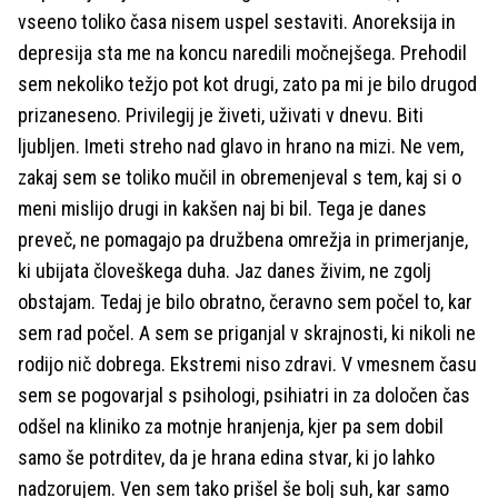
vseeno toliko časa nisem uspel sestaviti. Anoreksija in
depresija sta me na koncu naredili močnejšega. Prehodil
sem nekoliko težjo pot kot drugi, zato pa mi je bilo drugod
prizaneseno. Privilegij je živeti, uživati v dnevu. Biti
ljubljen. Imeti streho nad glavo in hrano na mizi. Ne vem,
zakaj sem se toliko mučil in obremenjeval s tem, kaj si o
meni mislijo drugi in kakšen naj bi bil. Tega je danes
preveč, ne pomagajo pa družbena omrežja in primerjanje,
ki ubijata človeškega duha. Jaz danes živim, ne zgolj
obstajam. Tedaj je bilo obratno, čeravno sem počel to, kar
sem rad počel. A sem se priganjal v skrajnosti, ki nikoli ne
rodijo nič dobrega. Ekstremi niso zdravi. V vmesnem času
sem se pogovarjal s psihologi, psihiatri in za določen čas
odšel na kliniko za motnje hranjenja, kjer pa sem dobil
samo še potrditev, da je hrana edina stvar, ki jo lahko
nadzorujem. Ven sem tako prišel še bolj suh, kar samo