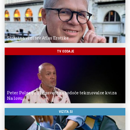
Strastna vrnitev Atlas Erotike
TV ODDAJE
Peter Poles delil nasvete za bodoče tekmovalce kviza
Na lovu
VIZITA.SI