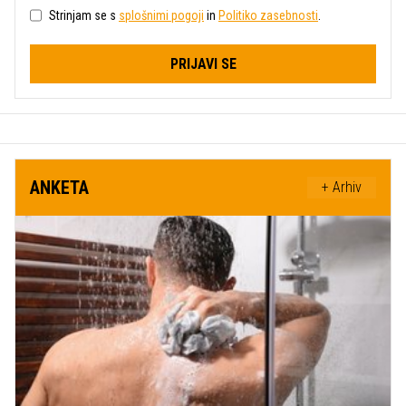
Strinjam se s
splošnimi pogoji
in
Politiko zasebnosti
.
PRIJAVI SE
ANKETA
+ Arhiv