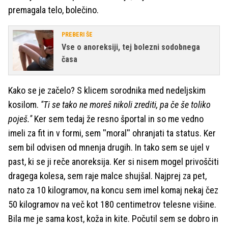
premagala telo, bolečino.
PREBERI ŠE
Vse o anoreksiji, tej bolezni sodobnega
časa
Kako se je začelo? S klicem sorodnika med nedeljskim
kosilom.
''Ti se tako ne moreš nikoli zrediti, pa če še toliko
poješ.''
Ker sem tedaj že resno športal in so me vedno
imeli za fit in v formi, sem ''moral'' ohranjati ta status. Ker
sem bil odvisen od mnenja drugih. In tako sem se ujel v
past, ki se ji reče anoreksija. Ker si nisem mogel privoščiti
dragega kolesa, sem raje malce shujšal. Najprej za pet,
nato za 10 kilogramov, na koncu sem imel komaj nekaj čez
50 kilogramov na več kot 180 centimetrov telesne višine.
Bila me je sama kost, koža in kite. Počutil sem se dobro in