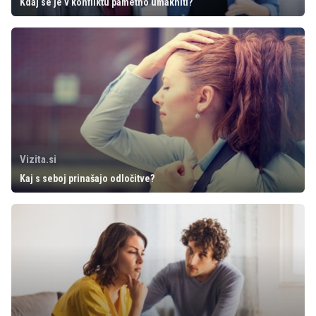
Kdaj se je v konfliktu pametno umakniti?
Vizita.si
Kaj s seboj prinašajo odločitve?