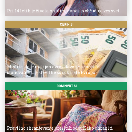
Pri 14 letih je živela na ulici, danes jo občuduje ves svet
CEKIN.SI
Mislite, da je milijon evrov dovolj za sanjsko
stanovanje? Te številke so šokirale Evropo
DOMINVRT.SI
Pravilno shranjevanje prešitih odej: Kako ohraniti