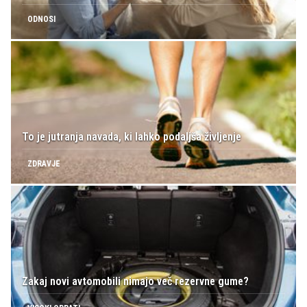
ODNOSI
To je jutranja navada, ki lahko podaljša življenje
ZDRAVJE
Zakaj novi avtomobili nimajo več rezervne gume?