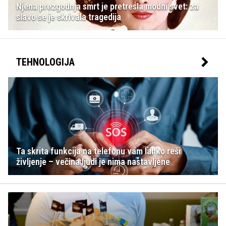
Njena prezgodnja smrt je pretresla modni svet: za
slavo se je skrivala tragedija
TEHNOLOGIJA
Ta skrita funkcija na telefonu vam lahko reši
življenje – večina ljudi je nima nastavljene