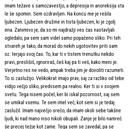
imam težave s samozavestjo, a depresija in anoreksija sta
le še spomin. Sem ozdravljen. Na koncu me je rešila
ljubezen. Ljubezen družine in tista ljubezen, ki je zgolj
ena. Zanimivo je, da so mi najdražji ves čas nastavljali
ogledalo, pa sem sam videl samo popačeno sliko. Pri teh
stvareh je tako, da moraš do nekih ugotovitev priti sam
oz. terjajo svoj čas. To, kar ti v tistem trenutku nekdo
pravi, preslišiš, ignoriraš, češ kaj pa ti veš, kako meni je.
Verjetno res ne vedo, ampak treba jim je dovoliti razumeti.
To si zaslužijo. Velikokrat imajo prav, saj za razliko od tebe
vidijo večjo sliko, predvsem pa realno. Ker ti si v svojem
svetu. Tega nisem počel, ker bi iskal pozornost, saj sem
se umikal vsemu. Te sem imel več, kot sem si je tedaj
zaslužil. Imam največjo srečo, da imam okoli sebe takšne
ljudi, ki nad mano niso nikoli obupali. Zanje je bilo namreč
še precej težje kot zame. Tega sem se zavedal, pa se