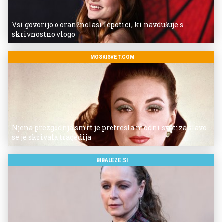
Vsi govorijo o oranžnolasi lepotici, ki navdušuje s
skrivnostno vlogo
MOSKISVET.COM
Njena prezgodnja smrt je pretresla modni svet: za slavo
se je skrivala tragedija
BIBALEZE.SI