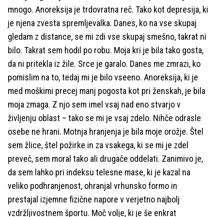
mnogo. Anoreksija je trdovratna reč. Tako kot depresija, ki
je njena zvesta spremljevalka. Danes, ko na vse skupaj
gledam z distance, se mi zdi vse skupaj smešno, takrat ni
bilo. Takrat sem hodil po robu. Moja kri je bila tako gosta,
da ni pritekla iz žile. Srce je garalo. Danes me zmrazi, ko
pomislim na to, tedaj mi je bilo vseeno. Anoreksija, ki je
med moškimi precej manj pogosta kot pri ženskah, je bila
moja zmaga. Z njo sem imel vsaj nad eno stvarjo v
življenju oblast – tako se mi je vsaj zdelo. Nihče odrasle
osebe ne hrani. Motnja hranjenja je bila moje orožje. Štel
sem žlice, štel požirke in za vsakega, ki se mi je zdel
preveč, sem moral tako ali drugače oddelati. Zanimivo je,
da sem lahko pri indeksu telesne mase, ki je kazal na
veliko podhranjenost, ohranjal vrhunsko formo in
prestajal izjemne fizične napore v verjetno najbolj
vzdržljivostnem športu. Moč volje, ki je še enkrat