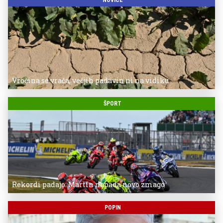
Vročina se vrača, večjih padavin ni na vidiku
ŠPORT
Rekordi padajo: Martin napada novo zmago
POPIN