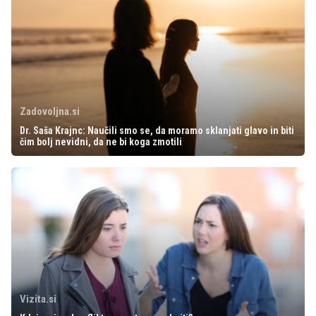
Zadovoljna.si
Dr. Saša Krajnc: Naučili smo se, da moramo sklanjati glavo in biti
čim bolj nevidni, da ne bi koga zmotili
Vizita.si