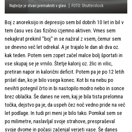
Najtežje je stvari premakniti v glavi.
FOTO: Shutterstock
Boj z anoreksijo in depresijo sem bil dobrih 10 let in bil v
tem času ves čas fizično izjemno aktiven. Vmes sem
nekajkrat prekinil ''boj'' in se nažiral z vsem, čemur sem
se dnevno več let odrekal. A je trajalo le dan ali dva oz.
kak teden. Potem sem zopet začel malce bolj športati in
vse skupaj se je vrnilo. Štetje kalorij oz. žlic in vilic,
pretiran napor in kalorični deficit. Potem pa je po 12 letih
prišel dan, ko je bilo vsega konec. Kot bi na nebu po
nevihti potegnil črto in bi nastopilo modro nebo in sonce
brez oblačka. Še danes ne vem, kaj je bila tista prelomna
točka, dejstvo pa je, da uspeh čez noč vedno pride na več
let podlage. In tudi pri meni je bilo tako. Pomikal sem se
po milimetre, naslavljal svoje strahove, prespraševal
svoje dvome in počasi začenjal verjeti vase. Še danes