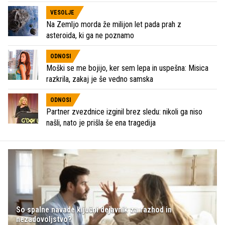
VESOLJE
Na Zemljo morda že milijon let pada prah z
asteroida, ki ga ne poznamo
ODNOSI
Moški se me bojijo, ker sem lepa in uspešna: Misica
razkrila, zakaj je še vedno samska
ODNOSI
Partner zvezdnice izginil brez sledu: nikoli ga niso
našli, nato je prišla še ena tragedija
So spalne navade ključni dejavnik za razhod in
nezadovoljstvo?