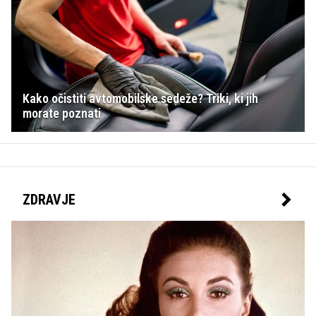
Kako očistiti avtomobilske sedeže? Triki, ki jih
morate poznati
ZDRAVJE