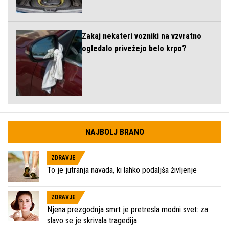
Zakaj nekateri vozniki na vzvratno
ogledalo privežejo belo krpo?
NAJBOLJ BRANO
ZDRAVJE
To je jutranja navada, ki lahko podaljša življenje
ZDRAVJE
Njena prezgodnja smrt je pretresla modni svet: za
slavo se je skrivala tragedija