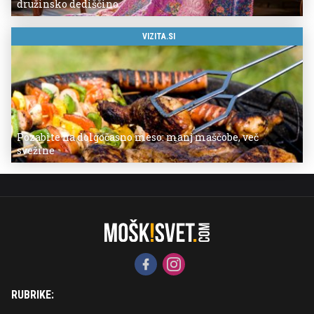
družinsko dediščino
VIZITA.SI
Pozabite na dolgočasno meso: manj maščobe, več
svežine
RUBRIKE: