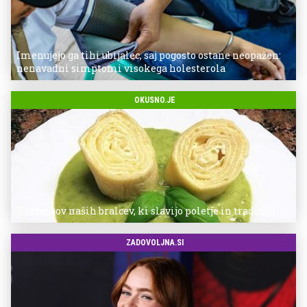
Imenujejo ga tihi ubijalec, saj pogosto ostane neopažen:
nenavadni simptomi visokega holesterola
OKUSNO.JE
7 receptov naših bralcev, ki slavijo poletje in tradicijo
ZADOVOLJNA.SI