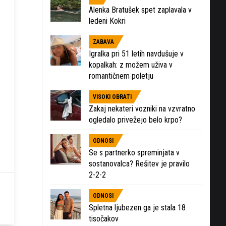
Alenka Bratušek spet zaplavala v
ledeni Kokri
ZABAVA
Igralka pri 51 letih navdušuje v
kopalkah: z možem uživa v
romantičnem poletju
VISOKI OBRATI
Zakaj nekateri vozniki na vzvratno
ogledalo privežejo belo krpo?
ODNOSI
Se s partnerko spreminjata v
sostanovalca? Rešitev je pravilo
2-2-2
ODNOSI
Spletna ljubezen ga je stala 18
tisočakov