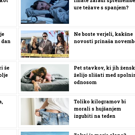
 kot
Imate zaradi sprememb
ure težave s spanjem?
je
Ne boste verjeli, kakšne
a dan
novosti prinaša novemb
ri še
Pet stavkov, ki jih žens
olje
želijo slišati med spoln
odnosom
a,
Toliko kilogramov bi
morali s hujšanjem
izgubiti na teden