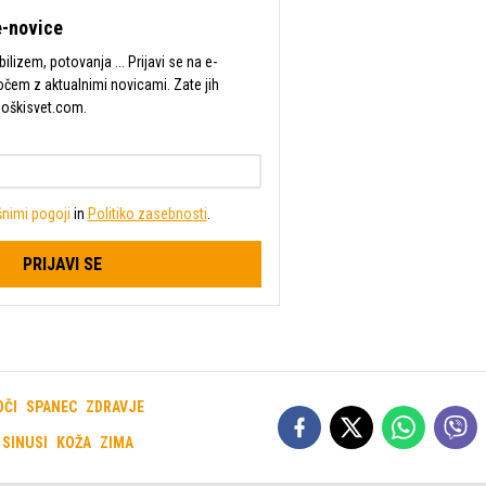
-novice
lizem, potovanja ... Prijavi se na e-
očem z aktualnimi novicami. Zate jih
Moškisvet.com.
nimi pogoji
in
Politiko zasebnosti
.
PRIJAVI SE
OČI
SPANEC
ZDRAVJE
SINUSI
KOŽA
ZIMA