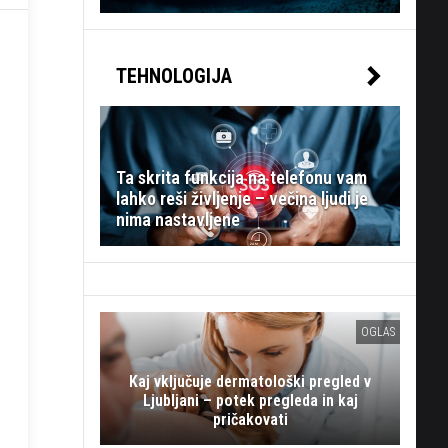
TEHNOLOGIJA
Ta skrita funkcija na telefonu vam
lahko reši življenje – večina ljudi je
nima nastavljene
OGLAS
Kaj vključuje dermatološki pregled v
Ljubljani – potek pregleda in kaj
pričakovati