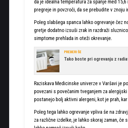
da je idealna temperatura za spanje med 15,6 i
pregreje in povzroči, da se prebudite v znoju 
Poleg slabšega spanca lahko ogrevanje čez no
gretje dodatno izsuši zrak in razdraži sluznico
simptome prehlada in oteži okrevanje.
PREBERI ŠE
Tako boste pri ogrevanju z radia
Raziskava Medicinske univerze v Varšavi je po
povezani s povečanim tveganjem za alergijski 
postanejo bolj aktivni alergeni, kot je prah, k
Poleg tega lahko ogrevanje vpliva še na zdravje
za različne izdelke, je lahko skoraj zaman, č
lahko namreč izsuši kožo.