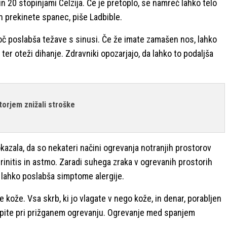
n 20 stopinjami Celzija. Če je pretoplo, se namreč lahko telo
in prekinete spanec, piše Ladbible.
č poslabša težave s sinusi. Če že imate zamašen nos, lahko
 ter oteži dihanje. Zdravniki opozarjajo, da lahko to podaljša
torjem znižali stroške
kazala, da so nekateri načini ogrevanja notranjih prostorov
rinitis in astmo. Zaradi suhega zraka v ogrevanih prostorih
ar lahko poslabša simptome alergije.
 kože. Vsa skrb, ki jo vlagate v nego kože, in denar, porabljen
e spite pri prižganem ogrevanju. Ogrevanje med spanjem