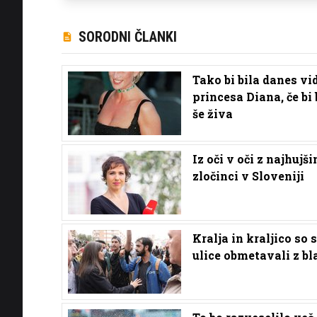
SORODNI ČLANKI
Tako bi bila danes vi
princesa Diana, če bi 
še živa
Iz oči v oči z najhujš
zločinci v Sloveniji
Kralja in kraljico so 
ulice obmetavali z b