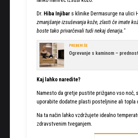
Dr.
Hiba Injibar
s klinike Dermasurge na ulici 
zmanjšanje izsuševanja kože, zlasti če imate ko
boste tako privarčevali tudi nekaj denarja."
PREBERI ŠE
Ogrevanje s kaminom – prednosti
Kaj lahko naredite?
Namesto da gretje pustite prižgano vso noč, 
uporabite dodatne plasti posteljnine ali topla o
Na ta način lahko vzdržujete idealno tempera
zdravstvenim tveganjem.