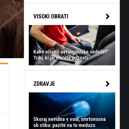
VISOKI OBRATI
Kako očistiti avtomobilske sedeže?
Triki, ki jih morate poznati
ZDRAVJE
Skoraj nevidna v vodi, smrtonosna
ob stiku: pazite na to meduzo