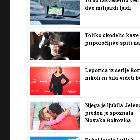
To bo razveselilo več
dve milijardi ljudi
Toliko skodelic kave 
priporočljivo spiti n
Lepotica iz serije Bot
nikoli ni bila videti b
Njega je ljubila Jelen
preden je spoznala
Novaka Đokovića