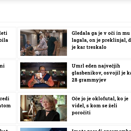
deti
Gledala ga je v oči in mu
bila
lagala, on je preklinjal, 
je kar treskalo
imi
Umrl eden največjih
glasbenikov, osvojil je k
28 grammyjev
sredi
Oče jo je oklofutal, ko je
latom
videl, s kom se želi
poročiti