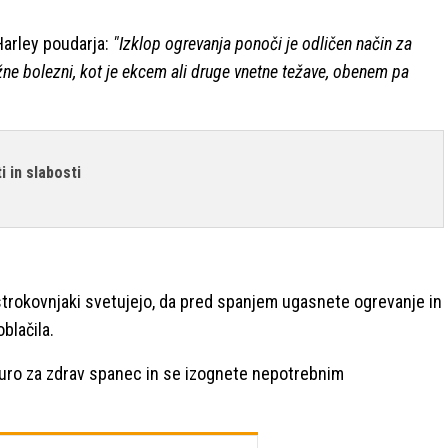
Harley poudarja:
"Izklop ogrevanja ponoči je odličen način za
žne bolezni, kot je ekcem ali druge vnetne težave, obenem pa
 in slabosti
strokovnjaki svetujejo, da pred spanjem ugasnete ogrevanje in
blačila.
turo za zdrav spanec in se izognete nepotrebnim