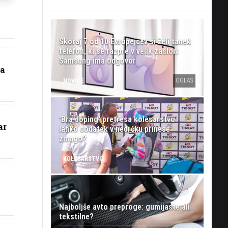
Skoraj 7 od 10 Evropejcev si želi tanek
telefon, ki se razpre v velik zaslon:
Samsung ima odgovor
da
OGLAS
NOVICE
'Bra doping' pretresa kolesarstvo:
ar
lahko dodatek v nedrčku prinese
zmago?
KOLESARSTVO
Najboljše avto preproge: gumijaste ali
tekstilne?