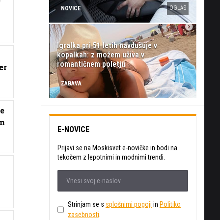
e
OGLAS
NOVICE
Igralka pri 51 letih navdušuje v
kopalkah: z možem uživa v
romantičnem poletju
er
ZABAVA
ke
im
E-NOVICE
Prijavi se na Moskisvet e-novičke in bodi na
tekočem z lepotnimi in modnimi trendi.
Strinjam se s
splošnimi pogoji
in
Politiko
zasebnosti
.