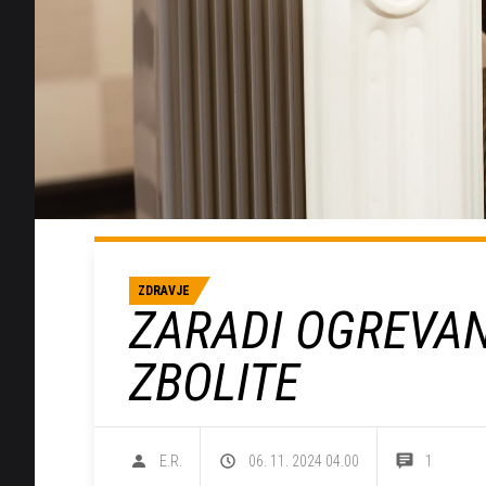
ZDRAVJE
ZARADI OGREVA
ZBOLITE
E.R.
06. 11. 2024 04.00
1