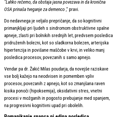
"Lahko rečemo, da obstaja jasna povezava in da kronična
OSA prinaša tveganje za demenco
," pravi.
Do nedavnega je veljalo prepričanje, da so kognitivni
primanjkljaji pri ljudeh s sindromom obstruktivne spalne
apneje, zlasti pri bolnikih srednjih let, predvsem posledica
pridruženih bolezni, kot so sladkorna bolezen, arterijska
hipertenzija in povišane maščobe v krvi, in veliko manj
posledica procesov, povezanih s samo apnejo.
Vendar pa dr. Žakić Milas poudarja, da novejše raziskave
vse bolj kažejo na neodvisen in pomemben vpliv
procesov, povezanih z apnejo, kot so zmanjšana raven
kisika ponoči (hipoksemija), oksidativni stres, vnetni
procesi v možganih in pogosto prebujanje med spanjem,
na progresivni kognitivni upad pri obolelih.
Pomanjkanje spanca ni edina posledica