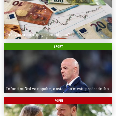
Državna srebrnina pod eno streho?
ŠPORT
Infantinu 'žal za napake', a ostaja na mestu predsednika
POPIN