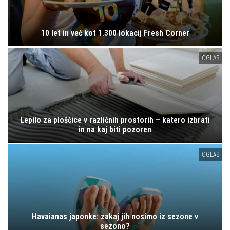
10 let in več kot 1.300 lokacij Fresh Corner
OGLAS
Lepilo za ploščice v različnih prostorih – katero izbrati
in na kaj biti pozoren
OGLAS
Havaianas japonke: zakaj jih nosimo iz sezone v
sezono?