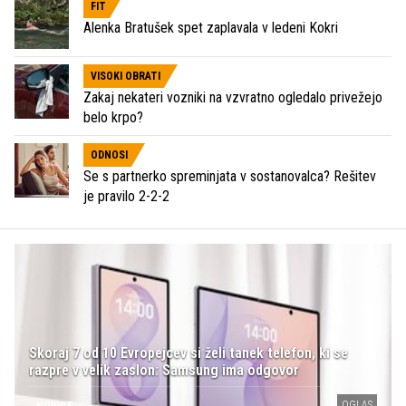
FIT
Alenka Bratušek spet zaplavala v ledeni Kokri
VISOKI OBRATI
Zakaj nekateri vozniki na vzvratno ogledalo privežejo
belo krpo?
ODNOSI
Se s partnerko spreminjata v sostanovalca? Rešitev
je pravilo 2-2-2
Skoraj 7 od 10 Evropejcev si želi tanek telefon, ki se
razpre v velik zaslon: Samsung ima odgovor
OGLAS