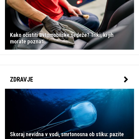
Kako očistiti avtomobilske sedeže? Triki, ki jih
morate poznati
ZDRAVJE
Skoraj nevidna v vodi, smrtonosna ob stiku: pazite