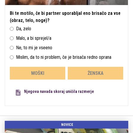
Bi te motilo, če bi partner uporabljal eno brisačo za vse
(obraz, telo, noge)?
Da, zelo
Malo, a bi sprejel/a
Ne, to mi je vseeno
Mislim, da to ni problem, če je brisača redno oprana
MOŠKI
ŽENSKA
Njegova navada skoraj uničila razmerje
NOVICE