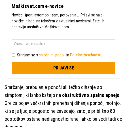
Moškisvet.com e-novice
Novice, šport, avtomobilizem, potovanja ... Prijavi se na e-
novičke in bodi na tekočem z aktualnimi novicami. Zate jih
pripravlja uredništvo Moškisvet.com.
Strinjam se s
splošnimi pogoji
in
Politiko zasebnosti
.
PRIJAVI SE
Smrčanje, prebujanje ponoči ali težko dihanje so
simptomi, ki lahko kažejo na
obstruktivno spalno apnejo
.
Gre za pojav večkratnih prenehanj dihanja ponoči, motnjo,
ki se je ljudje pogosto ne zavedajo, zato je približno 80
odstotkov ostane nediagnosticirane, lahko pa vodi tudi do
demence.