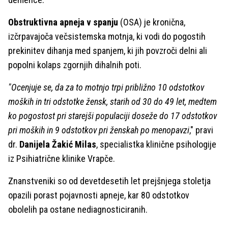
Obstruktivna apneja v spanju
(OSA) je kronična,
izčrpavajoča večsistemska motnja, ki vodi do pogostih
prekinitev dihanja med spanjem, ki jih povzroči delni ali
popolni kolaps zgornjih dihalnih poti.
"Ocenjuje se, da za to motnjo trpi približno 10 odstotkov
moških in tri odstotke žensk, starih od 30 do 49 let, medtem
ko pogostost pri starejši populaciji doseže do 17 odstotkov
pri moških in 9 odstotkov pri ženskah po menopavzi
," pravi
dr.
Danijela Žakić Milas
, specialistka klinične psihologije
iz Psihiatrične klinike Vrapče.
Znanstveniki so od devetdesetih let prejšnjega stoletja
opazili porast pojavnosti apneje, kar 80 odstotkov
obolelih pa ostane nediagnosticiranih.