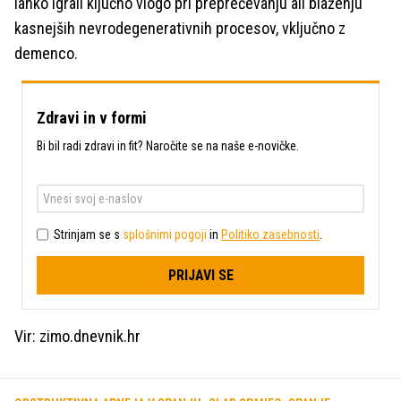
lahko igrali ključno vlogo pri preprečevanju ali blaženju
kasnejših nevrodegenerativnih procesov, vključno z
demenco.
Zdravi in v formi
Bi bil radi zdravi in fit? Naročite se na naše e-novičke.
Strinjam se s
splošnimi pogoji
in
Politiko zasebnosti
.
PRIJAVI SE
Vir: zimo.dnevnik.hr