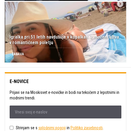
Igralka pri 51 letih navdušuje v kopalkah: z možem uživa
v romantičnem poletju
ZABAVA
E-NOVICE
Prijavi se na Moskisvet e-novičke in bodi na tekočem z lepotnimi in
modnimi trendi.
Strinjam se s
splošnimi pogoji
in
Politiko zasebnosti
.