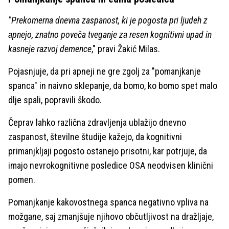
"Prekomerna dnevna zaspanost, ki je pogosta pri ljudeh z
apnejo, znatno poveča tveganje za resen kognitivni upad in
kasneje razvoj demence
," pravi Žakić Milas.
Pojasnjuje, da pri apneji ne gre zgolj za "pomanjkanje
spanca" in naivno sklepanje, da bomo, ko bomo spet malo
dlje spali, popravili škodo.
Čeprav lahko različna zdravljenja ublažijo dnevno
zaspanost, številne študije kažejo, da kognitivni
primanjkljaji pogosto ostanejo prisotni, kar potrjuje, da
imajo nevrokognitivne posledice OSA neodvisen klinični
pomen.
Pomanjkanje kakovostnega spanca negativno vpliva na
možgane, saj zmanjšuje njihovo občutljivost na dražljaje,