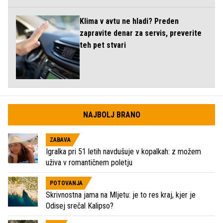
Klima v avtu ne hladi? Preden
zapravite denar za servis, preverite
teh pet stvari
NAJBOLJ BRANO
ZABAVA
Igralka pri 51 letih navdušuje v kopalkah: z možem
uživa v romantičnem poletju
POTOVANJA
Skrivnostna jama na Mljetu: je to res kraj, kjer je
Odisej srečal Kalipso?