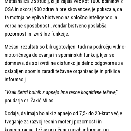
Metaanaliza 25 študij, ki je zajela več kot 1000 bolnikov z
OSA in skoraj 900 zdravih preiskovancev, je pokazala, da
ta motnja ne vpliva bistveno na splošno inteligenco in
verbalne sposobnosti, vendar bistveno poslabša
pozornost in izvršilne funkcije.
Mešani rezultati so bili ugotovljeni tudi na področju vidno-
motoričnega delovanja in spominskih funkcij, kjer se
domneva, da so izvršilne disfunkcije delno odgovorne za
oslabljen spomin zaradi težavne organizacije in priklica
informacij.
"Vsak četrti bolnik z apnejo ima resne kognitivne težave
,"
poudarja dr. Žakić Milas.
Dodaja, da imajo bolniki z apnejo od 7,5- do 20-krat večje
tveganje za razvoj resnih motenj pozornosti in
koncentracije, težav pri učenju novih informacij in