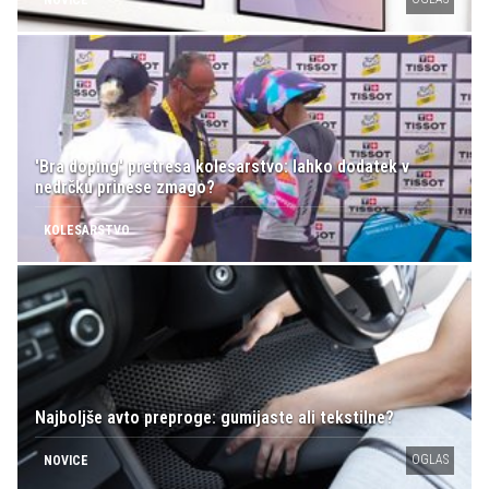
NOVICE
'Bra doping' pretresa kolesarstvo: lahko dodatek v
nedrčku prinese zmago?
KOLESARSTVO
Najboljše avto preproge: gumijaste ali tekstilne?
OGLAS
NOVICE