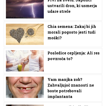
ustvarili dron, ki usmerja
udare strele
Chia semena: Zakaj bi jih
morali pogosto jesti tudi
moški?
Posledice cepljenja: Ali res
povzroča to?
Vam manjka zob?
Zahvaljujoč znanosti ne
boste potrebovali
implantanta