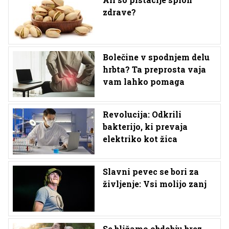
zdrave?
Bolečine v spodnjem delu
hrbta? Ta preprosta vaja
vam lahko pomaga
Revolucija: Odkrili
bakterijo, ki prevaja
elektriko kot žica
Slavni pevec se bori za
življenje: Vsi molijo zanj
Se bližamo obdobju brez