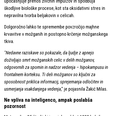
upočasnjuje prenos živčnih impulzov in spodbuja
škodljive biološke procese, kot sta oksidativni stres in
nepravilna tvorba beljakovin v celicah.
Dolgoročno lahko te spremembe povzročijo majhne
krvavitve v možganih in postopno krčenje možganskega
tkiva.
"Nedavne raziskave so pokazale, da ljudje z apnejo
doživljajo smrt možganskih celic v delih možganov,
odgovornih za spomin in nadzor vedenja – hipokampusu in
frontalnem korteksu. Ti deli možganov so ključni za
sposobnost priklica informacij, sprejemanja odločitev in
usmerjanja vsakdanjega vedenja
," je pojasnila Žakić Milas.
Ne vpliva na inteligenco, ampak poslabša
pozornost