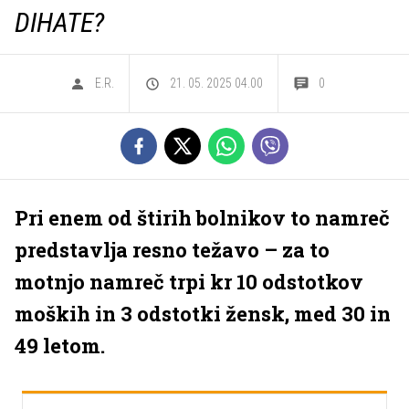
DIHATE?
E.R.
21. 05. 2025 04.00
0
Pri enem od štirih bolnikov to namreč
predstavlja resno težavo – za to
motnjo namreč trpi kr 10 odstotkov
moških in 3 odstotki žensk, med 30 in
49 letom.