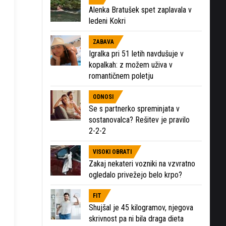
Alenka Bratušek spet zaplavala v
ledeni Kokri
ZABAVA
Igralka pri 51 letih navdušuje v
kopalkah: z možem uživa v
romantičnem poletju
ODNOSI
Se s partnerko spreminjata v
sostanovalca? Rešitev je pravilo
2-2-2
VISOKI OBRATI
Zakaj nekateri vozniki na vzvratno
ogledalo privežejo belo krpo?
FIT
Shujšal je 45 kilogramov, njegova
skrivnost pa ni bila draga dieta