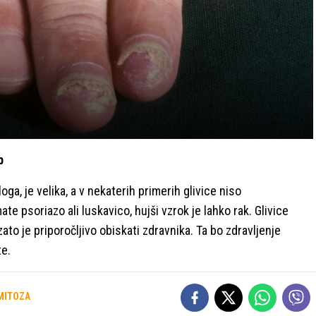
b
ga, je velika, a v nekaterih primerih glivice niso
e psoriazo ali luskavico, hujši vzrok je lahko rak. Glivice
zato je priporočljivo obiskati zdravnika. Ta bo zdravljenje
te.
MITOZA