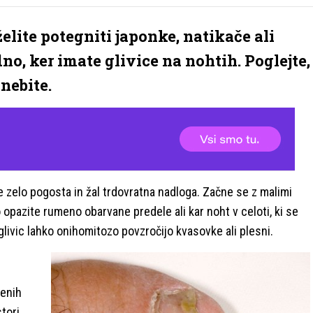
 želite potegniti japonke, natikače ali
no, ker imate glivice na nohtih. Poglejte,
nebite.
 zelo pogosta in žal trdovratna nadloga. Začne se z malimi
 opazite rumeno obarvane predele ali kar noht v celoti, ki se
g glivic lahko onihomitozo povzročijo kvasovke ali plesni.
ženih
tori,