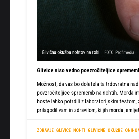
Glivična okužba nohtov na roki
FOTO: Profimedia
Glivice niso vedno povzročiteljice spremem
Možnost, da vas bo doletela ta trdovratna nadlo
povzročiteljice sprememb na nohtih. Morda imat
boste lahko potrdili z laboratorijskim testom, 
prilagodil vam in zdravilom, ki jih morda jemlje
ZDRAVJE
GLIVICE
NOHTI
GLIVIČNE
OKUŽBE
ONIHO