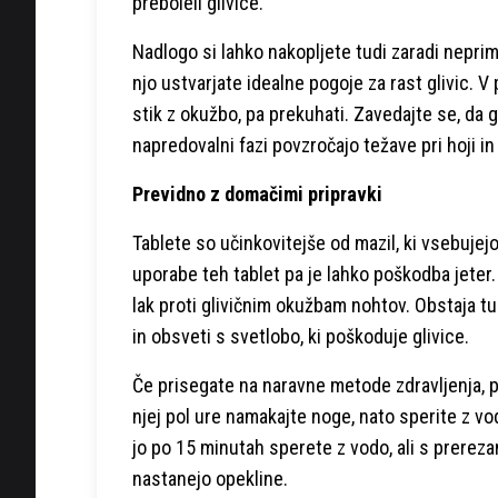
preboleli glivice.
Nadlogo si lahko nakopljete tudi zaradi neprime
njo ustvarjate idealne pogoje za rast glivic. V
stik z okužbo, pa prekuhati. Zavedajte se, da g
napredovalni fazi povzročajo težave pri hoji in 
Previdno z domačimi pripravki
Tablete so učinkovitejše od mazil, ki vsebujejo
uporabe teh tablet pa je lahko poškodba jeter. 
lak proti glivičnim okužbam nohtov. Obstaja t
in obsveti s svetlobo, ki poškoduje glivice.
Če prisegate na naravne metode zdravljenja, po
njej pol ure namakajte noge, nato sperite z vo
jo po 15 minutah sperete z vodo, ali s prereza
nastanejo opekline.