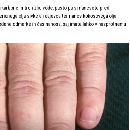
ikarbone in treh žlic vode, pasto pa si nanesete pred
eričnega olja sivke ali čajevca ter nanos kokosovega olja
edene odmerke in čas nanosa, saj imate lahko v nasprotnemu