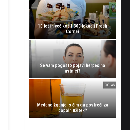
10 let in več kot 1.300 lokacij Fresh
Corner
Se vam pogosto pojavi herpes na
ustnici?
OGLAS
Medeno žganje: s čim ga postreči za
popoln užitek?