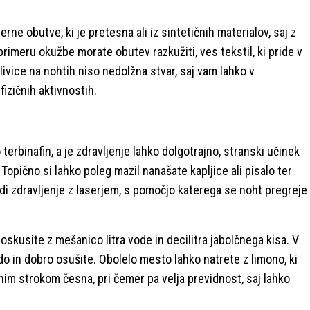
rne obutve, ki je pretesna ali iz sintetičnih materialov, saj z
 primeru okužbe morate obutev razkužiti, ves tekstil, ki pride v
livice na nohtih niso nedolžna stvar, saj vam lahko v
fizičnih aktivnostih.
 terbinafin, a je zdravljenje lahko dolgotrajno, stranski učinek
Topično si lahko poleg mazil nanašate kapljice ali pisalo ter
udi zdravljenje z laserjem, s pomočjo katerega se noht pregreje
skusite z mešanico litra vode in decilitra jabolčnega kisa. V
do in dobro osušite. Obolelo mesto lahko natrete z limono, ki
nim strokom česna, pri čemer pa velja previdnost, saj lahko