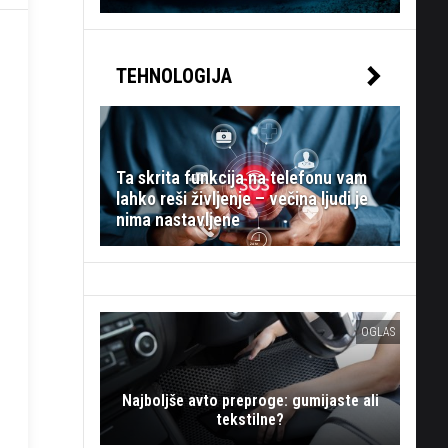
TEHNOLOGIJA
Ta skrita funkcija na telefonu vam
lahko reši življenje – večina ljudi je
nima nastavljene
OGLAS
Najboljše avto preproge: gumijaste ali
tekstilne?