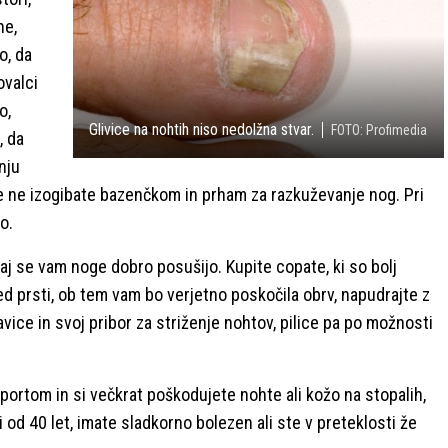
ne,
o, da
ovalci
o,
Glivice na nohtih niso nedolžna stvar.
FOTO: Profimedia
, da
nju
se ne izogibate bazenčkom in prham za razkuževanje nog. Pri
o.
aj se vam noge dobro posušijo. Kupite copate, ki so bolj
 prsti, ob tem vam bo verjetno poskočila obrv, napudrajte z
ce in svoj pribor za striženje nohtov, pilice pa po možnosti
portom in si večkrat poškodujete nohte ali kožo na stopalih,
i od 40 let, imate sladkorno bolezen ali ste v preteklosti že