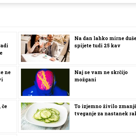
Na dan lahko mirne duš
radi
spijete tudi 25 kav
e
se ne
Naj se vam ne skrčijo
vi
možgani
 če
To izjemno živilo zmanj
tveganje za nastanek ra