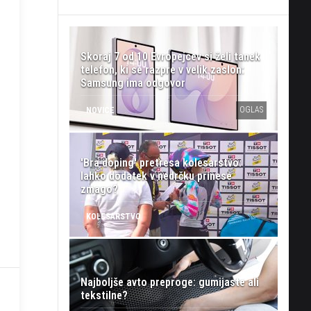
Skoraj 7 od 10 Evropejcev si želi tanek
telefon, ki se razpre v velik zaslon:
Samsung ima odgovor
OGLAS
NOVICE
'Bra doping' pretresa kolesarstvo:
lahko dodatek v nedrčku prinese
zmago?
KOLESARSTVO
Najboljše avto preproge: gumijaste ali
tekstilne?