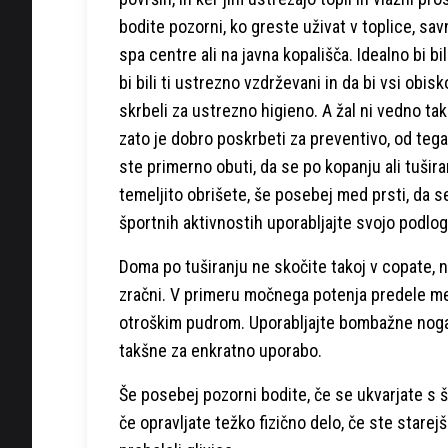
bodite pozorni, ko greste uživat v toplice, sav
spa centre ali na javna kopališča. Idealno bi bil
bi bili ti ustrezno vzdrževani in da bi vsi obisk
skrbeli za ustrezno higieno. A žal ni vedno tak
zato je dobro poskrbeti za preventivo, od tega
ste primerno obuti, da se po kopanju ali tušira
temeljito obrišete, še posebej med prsti, da 
športnih aktivnostih uporabljajte svojo podlog
Doma po tuširanju ne skočite takoj v copate, n
zračni. V primeru močnega potenja predele med
otroškim pudrom. Uporabljajte bombažne nogavi
takšne za enkratno uporabo.
Še posebej pozorni bodite, če se ukvarjate s š
če opravljate težko fizično delo, če ste starejš