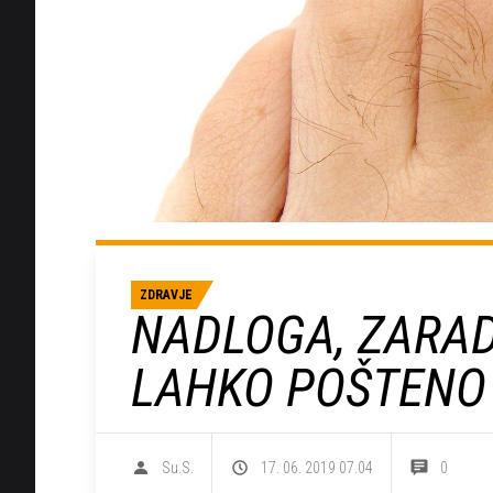
ZDRAVJE
NADLOGA, ZARAD
LAHKO POŠTENO
Su.S.
17. 06. 2019 07.04
0