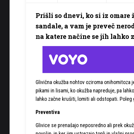
Prišli so dnevi, ko si iz omare
sandale, a vam je preveč nerod
na katere načine se jih lahko z
Glivična okužba nohtov oziroma onihomitoza je
pikami in lisami, ko okužba napreduje, pa lahko
lahko začne krušiti, lomiti ali odstopati. Pole
Preventiva
Glivice se prenašajo neposredno ali prek oku
površin, in ker jim ustrezajo topli in vlažni pros