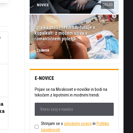
OGLAS
NOVICE
Igralka pri 51 letih navdušuje v
kopalkah: z možem uživa v
e
romantičnem poletju
ZABAVA
E-NOVICE
Prijavi se na Moskisvet e-novičke in bodi na
tekočem z lepotnimi in modnimi trendi.
ša
ka
Strinjam se s
splošnimi pogoji
in
Politiko
zasebnosti
.