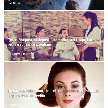
VESOLJE
Turistična past na dopustu: domačini razkrivajo, katerim
restavracijam se izogibajo
POTOVANJA
Njena prezgodnja smrt je pretresla modni svet: za slavo
se je skrivala tragedija
ZDRAVJE