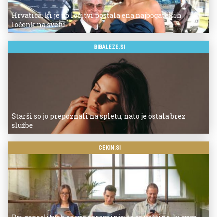
Hrvatica, ki je po ločitvi postala ena najbogatejših
ločenk na svetu
BIBALEZE.SI
Starši so jo prepoznali na spletu, nato je ostala brez
službe
CEKIN.SI