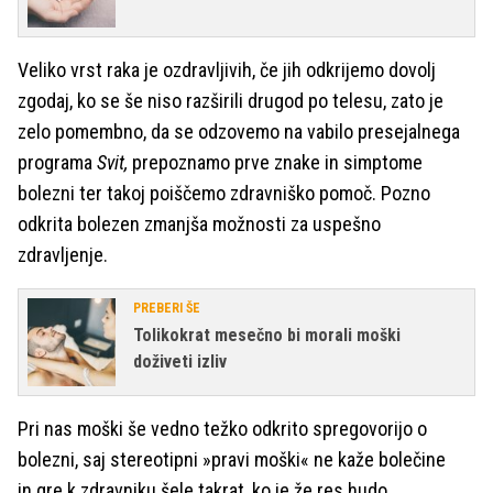
Veliko vrst raka je ozdravljivih, če jih odkrijemo dovolj
zgodaj, ko se še niso razširili drugod po telesu, zato je
zelo pomembno, da se odzovemo na vabilo presejalnega
programa
Svit,
prepoznamo prve znake in simptome
bolezni ter takoj poiščemo zdravniško pomoč. Pozno
odkrita bolezen zmanjša možnosti za uspešno
zdravljenje.
PREBERI ŠE
Tolikokrat mesečno bi morali moški
doživeti izliv
Pri nas moški še vedno težko odkrito spregovorijo o
bolezni, saj stereotipni »pravi moški« ne kaže bolečine
in gre k zdravniku šele takrat, ko je že res hudo.