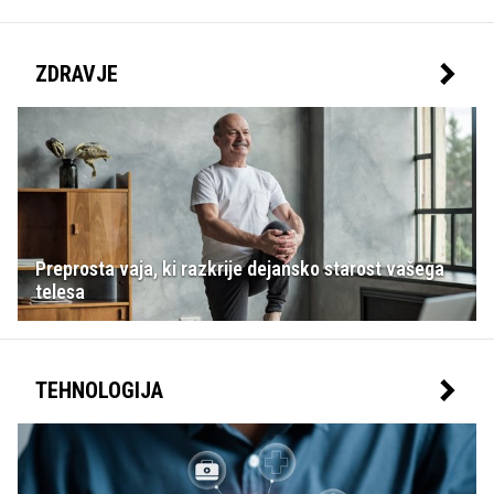
ZDRAVJE
Preprosta vaja, ki razkrije dejansko starost vašega
telesa
TEHNOLOGIJA