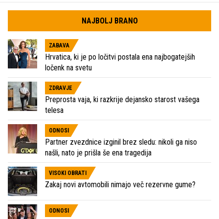
NAJBOLJ BRANO
ZABAVA
Hrvatica, ki je po ločitvi postala ena najbogatejših
ločenk na svetu
ZDRAVJE
Preprosta vaja, ki razkrije dejansko starost vašega
telesa
ODNOSI
Partner zvezdnice izginil brez sledu: nikoli ga niso
našli, nato je prišla še ena tragedija
VISOKI OBRATI
Zakaj novi avtomobili nimajo več rezervne gume?
ODNOSI