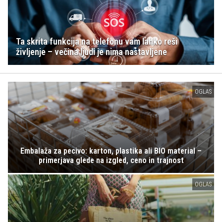
Ta skrita funkcija na telefonu vam lahko reši
življenje – večina ljudi je nima nastavljene
OGLAS
Embalaža za pecivo: karton, plastika ali BIO material –
primerjava glede na izgled, ceno in trajnost
OGLAS