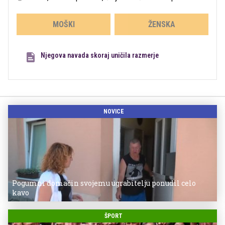
MOŠKI
ŽENSKA
Njegova navada skoraj uničila razmerje
NOVICE
Pogumni domačin svojemu ugrabitelju ponudil celo
kavo
ŠPORT