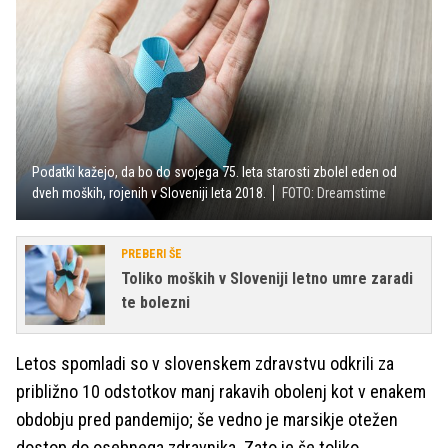
Podatki kažejo, da bo do svojega 75. leta starosti zbolel eden od
dveh moških, rojenih v Sloveniji leta 2018.
FOTO: Dreamstime
PREBERI ŠE
Toliko moških v Sloveniji letno umre zaradi
te bolezni
Letos spomladi so v slovenskem zdravstvu odkrili za
približno 10 odstotkov manj rakavih obolenj kot v enakem
obdobju pred pandemijo; še vedno je marsikje otežen
dostop do osebnega zdravnika. Zato je še toliko