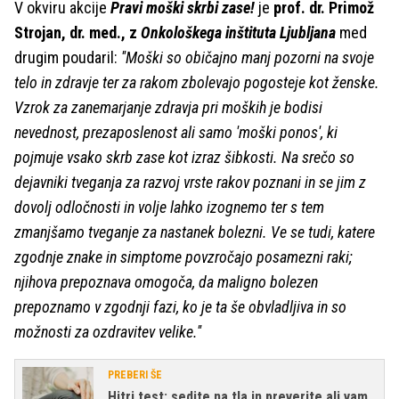
V okviru akcije
Pravi moški skrbi zase!
je
prof. dr. Primož
Strojan, dr. med., z
Onkološkega inštituta Ljubljana
med
drugim poudaril:
''Moški so običajno manj pozorni na svoje
telo in zdravje ter za rakom zbolevajo pogosteje kot ženske.
Vzrok za zanemarjanje zdravja pri moških je bodisi
nevednost, prezaposlenost ali samo 'moški ponos', ki
pojmuje vsako skrb zase kot izraz šibkosti. Na srečo so
dejavniki tveganja za razvoj vrste rakov poznani in se jim z
dovolj odločnosti in volje lahko izognemo ter s tem
zmanjšamo tveganje za nastanek bolezni. Ve se tudi, katere
zgodnje znake in simptome povzročajo posamezni raki;
njihova prepoznava omogoča, da maligno bolezen
prepoznamo v zgodnji fazi, ko je ta še obvladljiva in so
možnosti za ozdravitev velike.''
PREBERI ŠE
Hitri test: sedite na tla in preverite ali vam