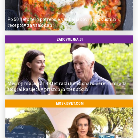
Po 50. letu telo potrebuje več beljakovin: 7 okusnih
receptov za vsak dan
ZADOVOLJNA.SI
Med njima je kar 48 let razlike: Richard Gere in mlada
soigralka ujeta v prisrčnih trenutkih
MOSKISVET.COM