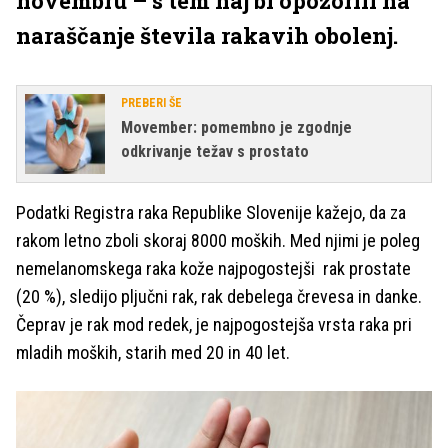
novembru – s tem naj bi opozorili na
naraščanje števila rakavih obolenj.
PREBERI ŠE
Movember: pomembno je zgodnje
odkrivanje težav s prostato
Podatki Registra raka Republike Slovenije kažejo, da za
rakom letno zboli skoraj 8000 moških. Med njimi je poleg
nemelanomskega raka kože najpogostejši rak prostate
(20 %), sledijo pljučni rak, rak debelega črevesa in danke.
Čeprav je rak mod redek, je najpogostejša vrsta raka pri
mladih moških, starih med 20 in 40 let.