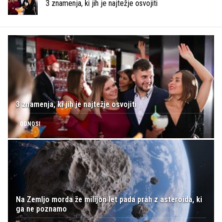
3 znamenja, ki jih je najtežje osvojiti
3 znamenja, ki jih je najtežje osvojiti
ODNOSI
Na Zemljo morda že milijon let pada prah z asteroida, ki
ga ne poznamo