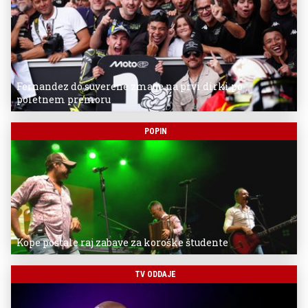
Fernandez do suverene zmage na prvi dirki po
poletnem premoru
POPIN
Kope postale raj zabave za koroške študente
TV ODDAJE