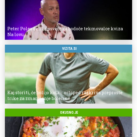
Peter Poles delil nasvete za bodoče tekmovalce kviza
Na lovu
VIZITA.SI
Kaj storiti, če bolijo kolki: ortoped razkriva preproste
trike za zmanjšanje bolečine
OKUSNO.JE