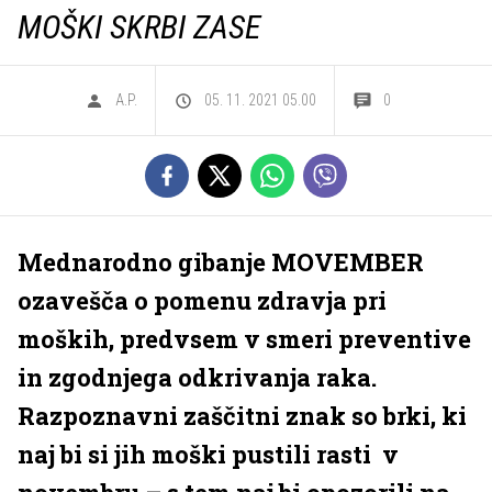
MOŠKI SKRBI ZASE
A.P.
05. 11. 2021 05.00
0
Mednarodno gibanje MOVEMBER
ozavešča o pomenu zdravja pri
moških, predvsem v smeri preventive
in zgodnjega odkrivanja raka.
Razpoznavni zaščitni znak so brki, ki
naj bi si jih moški pustili rasti v