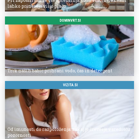
Pri zaposlitvah se vse spreminja: to so veščine, ki vam
lahko prinesejo višjo plačo
DOMINVRT.SI
Trik naših babic prihrani vodo, čas in detergent
VIZITA.SI
Od imunosti do razpoloženja: zakaj je črevesje v središču
pozornosti