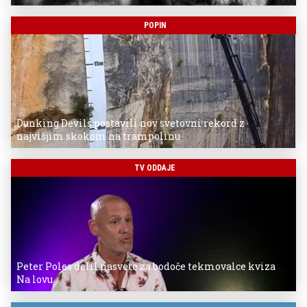
POPIN
Dunking Devils postavili nov svetovni rekord z
najvišjim skokom na trampolinu
TV ODDAJE
Peter Poles delil nasvete za bodoče tekmovalce kviza
Na lovu