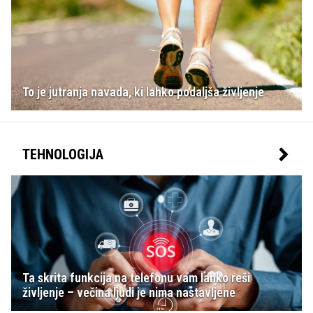
To je jutranja navada, ki lahko podaljša življenje
TEHNOLOGIJA
Ta skrita funkcija na telefonu vam lahko reši
življenje – večina ljudi je nima nastavljene