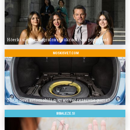
Hčerki slavnega igralca sta ukradli vso pozornost
MOSKISVET.COM
Zakaj novi avtomobili nimajo več rezervne gume?
BIBALEZE.SI