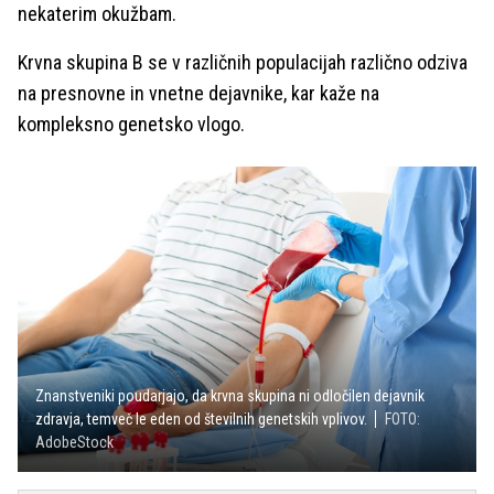
nekaterim okužbam.
Krvna skupina B se v različnih populacijah različno odziva
na presnovne in vnetne dejavnike, kar kaže na
kompleksno genetsko vlogo.
Znanstveniki poudarjajo, da krvna skupina ni odločilen dejavnik
zdravja, temveč le eden od številnih genetskih vplivov.
FOTO:
AdobeStock