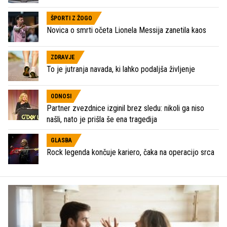
ŠPORTI Z ŽOGO
Novica o smrti očeta Lionela Messija zanetila kaos
ZDRAVJE
To je jutranja navada, ki lahko podaljša življenje
ODNOSI
Partner zvezdnice izginil brez sledu: nikoli ga niso
našli, nato je prišla še ena tragedija
GLASBA
Rock legenda končuje kariero, čaka na operacijo srca