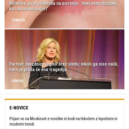
Bolečina ga je priklenila na posteljo: 'Imel sem občutek,
kot da mi koža gori'
ZDRAVJE
Partner zvezdnice izginil brez sledu: nikoli ga niso našli,
nato je prišla še ena tragedija
ODNOSI
E-NOVICE
Prijavi se na Moskisvet e-novičke in bodi na tekočem z lepotnimi in
modnimi trendi.