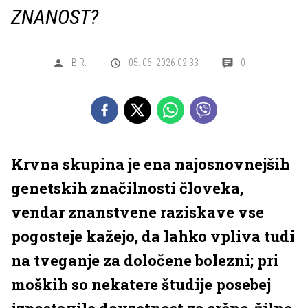
ZNANOST?
B.R.
05. 06. 2026 02.33
0
Krvna skupina je ena najosnovnejših
genetskih značilnosti človeka,
vendar znanstvene raziskave vse
pogosteje kažejo, da lahko vpliva tudi
na tveganje za določene bolezni; pri
moških so nekatere študije posebej