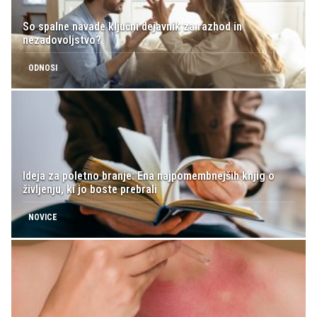
So spalne navade ključni dejavnik za razhod in
nezadovoljstvo?
ODNOSI
Ideja za poletno branje: Ena najpomembnejših knjig o
življenju, ki jo boste prebrali
NOVICE