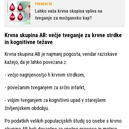
PREBERI ŠE
Lahko vaša krvna skupina vpliva na
tveganje za možgansko kap?
Krvna skupina AB: večje tveganje za krvne strdke
in kognitivne težave
Krvna skupina AB je najmanj pogosta, vendar raziskave
kažejo, da je lahko povezana z:
- večjo nagnjenostjo h krvnim strdkom,
- povečanim tveganjem za srčni infarkt,
- višjim tveganjem za kognitivni upad v starejšem
življenjskem obdobju.
Po podatkih velikih populacijskih študij so osebe s krvno
skupino AB bolj dovzetne za vnetne procese in motnje