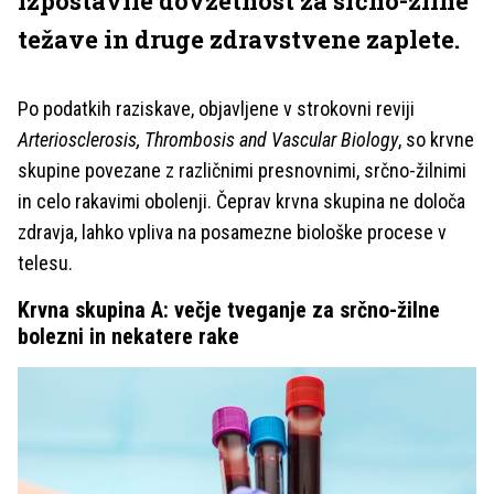
izpostavile dovzetnost za srčno-žilne
težave in druge zdravstvene zaplete.
Po podatkih raziskave, objavljene v strokovni reviji
Arteriosclerosis, Thrombosis and Vascular Biology
, so krvne
skupine povezane z različnimi presnovnimi, srčno-žilnimi
in celo rakavimi obolenji. Čeprav krvna skupina ne določa
zdravja, lahko vpliva na posamezne biološke procese v
telesu.
Krvna skupina A: večje tveganje za srčno-žilne
bolezni in nekatere rake