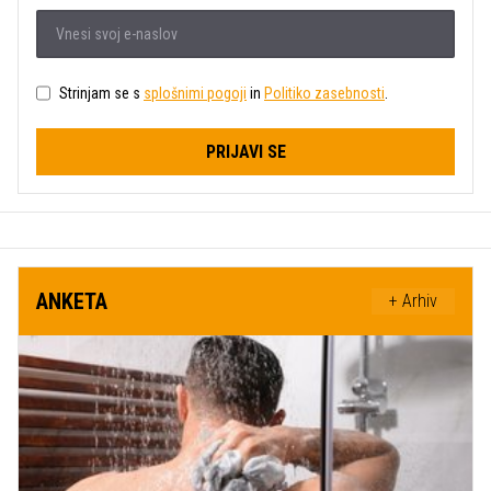
Strinjam se s
splošnimi pogoji
in
Politiko zasebnosti
.
PRIJAVI SE
ANKETA
+ Arhiv