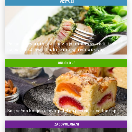
VIZITA.SI
Polna je nevarnih toksinov, a jo imamo vsi radi: to je
najbolj nezdrava riba, ki jo mnogi redno uživajo
OKUSNO.JE
Bolj sočno kot jogurtovo: poletno pecivo, ki vedno uspe
ZADOVOLJNA.SI