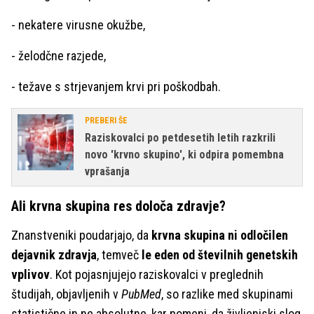
- nekatere virusne okužbe,
- želodčne razjede,
- težave s strjevanjem krvi pri poškodbah.
PREBERI ŠE
Raziskovalci po petdesetih letih razkrili
novo 'krvno skupino', ki odpira pomembna
vprašanja
Ali krvna skupina res določa zdravje?
Znanstveniki poudarjajo, da
krvna skupina ni odločilen
dejavnik zdravja
, temveč
le eden od številnih genetskih
vplivov
. Kot pojasnjujejo raziskovalci v preglednih
študijah, objavljenih v
PubMed
, so razlike med skupinami
statistične in ne absolutne, kar pomeni, da življenjski slog