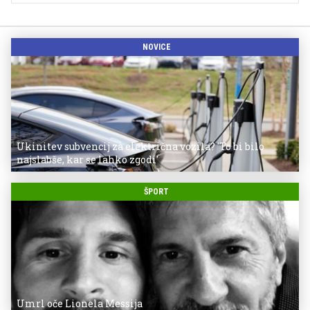
NOVICE
Ukinitev subvencij za električna vozila? 'To bi bilo
najslabše, kar se lahko zgodi'
ŠPORT
Umrl oče Lionela Messija