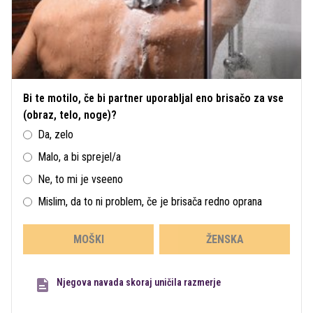
Bi te motilo, če bi partner uporabljal eno brisačo za vse
(obraz, telo, noge)?
Da, zelo
Malo, a bi sprejel/a
Ne, to mi je vseeno
Mislim, da to ni problem, če je brisača redno oprana
MOŠKI
ŽENSKA
Njegova navada skoraj uničila razmerje