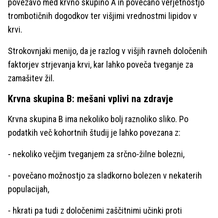
povezavo med krvno skupino A in povečano verjetnostjo
trombotičnih dogodkov ter višjimi vrednostmi lipidov v
krvi.
Strokovnjaki menijo, da je razlog v višjih ravneh določenih
faktorjev strjevanja krvi, kar lahko poveča tveganje za
zamašitev žil.
Krvna skupina B: mešani vplivi na zdravje
Krvna skupina B ima nekoliko bolj raznoliko sliko. Po
podatkih več kohortnih študij je lahko povezana z:
- nekoliko večjim tveganjem za srčno-žilne bolezni,
- povečano možnostjo za sladkorno bolezen v nekaterih
populacijah,
- hkrati pa tudi z določenimi zaščitnimi učinki proti