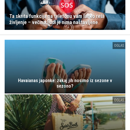
Ta skrita funkcija na telefonu vam lahko reši
življenje – večina ljudi je nima nastavljene
OGLAS
Havaianas japonke: zakaj jih nosimo iz sezone v
sezono?
OGLAS