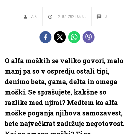
A.K.
12. 07. 2021 06.00
0
O alfa moških se veliko govori, malo
manj pa so v ospredju ostali tipi,
denimo beta, gama, delta in omega
moški. Se sprašujete, kakšne so
razlike med njimi? Medtem ko alfa
moške poganja njihova samozavest,
bete največkrat zadržuje negotovost.
Kaj pa omega moški? Ti so