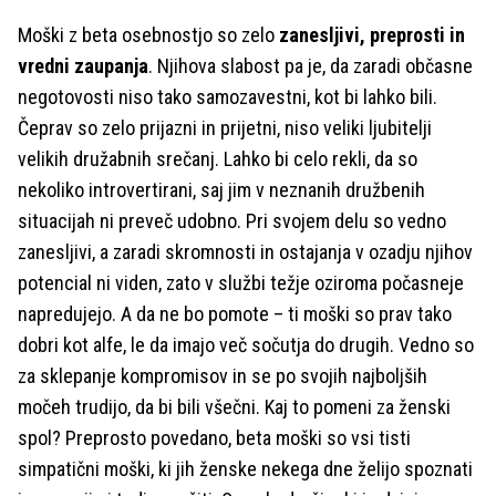
Moški z beta osebnostjo so zelo
zanesljivi, preprosti in
vredni zaupanja
. Njihova slabost pa je, da zaradi občasne
negotovosti niso tako samozavestni, kot bi lahko bili.
Čeprav so zelo prijazni in prijetni, niso veliki ljubitelji
velikih družabnih srečanj. Lahko bi celo rekli, da so
nekoliko introvertirani, saj jim v neznanih družbenih
situacijah ni preveč udobno. Pri svojem delu so vedno
zanesljivi, a zaradi skromnosti in ostajanja v ozadju njihov
potencial ni viden, zato v službi težje oziroma počasneje
napredujejo. A da ne bo pomote – ti moški so prav tako
dobri kot alfe, le da imajo več sočutja do drugih. Vedno so
za sklepanje kompromisov in se po svojih najboljših
močeh trudijo, da bi bili všečni. Kaj to pomeni za ženski
spol? Preprosto povedano, beta moški so vsi tisti
simpatični moški, ki jih ženske nekega dne želijo spoznati