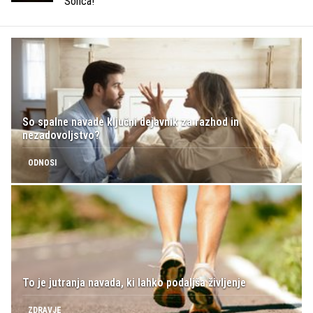
Sonca!
So spalne navade ključni dejavnik za razhod in
nezadovoljstvo?
ODNOSI
To je jutranja navada, ki lahko podaljša življenje
ZDRAVJE