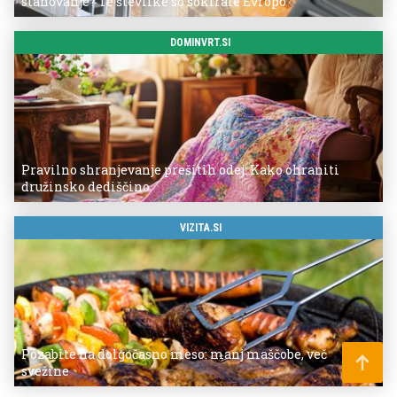
stanovanje? Te številke so šokirale Evropo
DOMINVRT.SI
Pravilno shranjevanje prešitih odej: Kako ohraniti
družinsko dediščino
VIZITA.SI
Pozabite na dolgočasno meso: manj maščobe, več
svežine