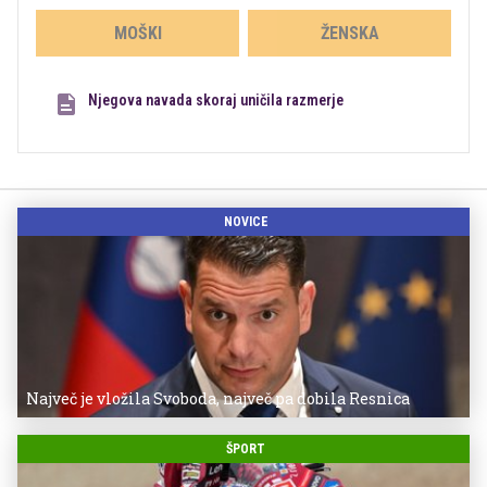
MOŠKI
ŽENSKA
Njegova navada skoraj uničila razmerje
NOVICE
Največ je vložila Svoboda, največ pa dobila Resnica
ŠPORT