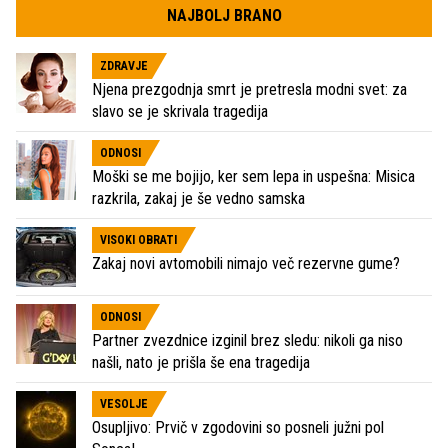
NAJBOLJ BRANO
ZDRAVJE
Njena prezgodnja smrt je pretresla modni svet: za
slavo se je skrivala tragedija
ODNOSI
Moški se me bojijo, ker sem lepa in uspešna: Misica
razkrila, zakaj je še vedno samska
VISOKI OBRATI
Zakaj novi avtomobili nimajo več rezervne gume?
ODNOSI
Partner zvezdnice izginil brez sledu: nikoli ga niso
našli, nato je prišla še ena tragedija
VESOLJE
Osupljivo: Prvič v zgodovini so posneli južni pol