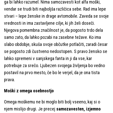
ga bi lahko razumel. Nima samozavesti kot alfa moški,
vendar se trudi biti najboljša različica sebe. Rad ima lepe
stvari – lepe ženske in drage avtomobile. Zaveda se svoje
vrednosti in ima zastavljene cilje, ki jih želi doseči.
Njegova pomembna značilnost je, da pogosto trdo dela
samo zato, da lahko pozabi na zasebne težave. Ko ima
slabo obdobje, skuša svoje občutke potlačiti, zaradi česar
se pogosto zdi čustveno nedostopen. S pravo žensko se
lahko spremeni v sanjskega fanta in ji da vse, kar
potrebuje za srečo. Ljubezen svojega življenja bo vedno
postavil na prvo mesto, če bo le verjel, da je ona tista
prava.
Moški z omega osebnostjo
Omega moškemu ne bi moglo biti bolj vseeno, kaj si o
njem mislijo drugi. Je precej
samozavesten, izjemno