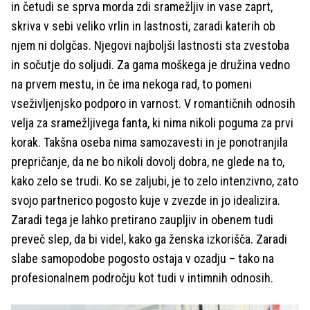
in četudi se sprva morda zdi sramežljiv in vase zaprt,
skriva v sebi veliko vrlin in lastnosti, zaradi katerih ob
njem ni dolgčas. Njegovi najboljši lastnosti sta zvestoba
in sočutje do soljudi. Za gama moškega je družina vedno
na prvem mestu, in če ima nekoga rad, to pomeni
vseživljenjsko podporo in varnost. V romantičnih odnosih
velja za sramežljivega fanta, ki nima nikoli poguma za prvi
korak. Takšna oseba nima samozavesti in je ponotranjila
prepričanje, da ne bo nikoli dovolj dobra, ne glede na to,
kako zelo se trudi. Ko se zaljubi, je to zelo intenzivno, zato
svojo partnerico pogosto kuje v zvezde in jo idealizira.
Zaradi tega je lahko pretirano zaupljiv in obenem tudi
preveč slep, da bi videl, kako ga ženska izkorišča. Zaradi
slabe samopodobe pogosto ostaja v ozadju – tako na
profesionalnem področju kot tudi v intimnih odnosih.