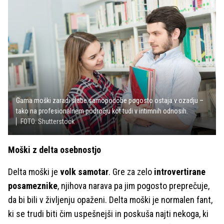
Gama moški zaradi slabe samopodobe pogosto ostaja v ozadju –
tako na profesionalnem področju kot tudi v intimnih odnosih.
FOTO: Shutterstock
Moški z delta osebnostjo
Delta moški je
volk samotar
. Gre za zelo
introvertirane
posameznike
, njihova narava pa jim pogosto preprečuje,
da bi bili v življenju opaženi. Delta moški je normalen fant,
ki se trudi biti čim uspešnejši in poskuša najti nekoga, ki