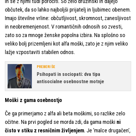
in se z njimi tudi poročiti. So zelo družinski in dajejo
občutek, da so lahko najboljši prijatelj in ljubimec obenem.
Imajo številne vrline: občutljivost, skromnost, zanesljivost
in neobremenjenost. V romantičnih odnosih so zvesti,
zato so za mnoge ženske popolna izbira. Na splošno so
veliko bolj prizemljeni kot alfa moški, zato je z njim veliko
lažje vzpostaviti stabilen odnos.
PREBERI ŠE
Psihopati in sociopati: dva tipa
antisocialne osebnostne motnje
Moški z gama osebnostjo
Če ga primerjamo z alfa ali beta moškimi, so razlike zelo
očitne. Na prvi pogled se morda zdi, da gama moški
ni
čisto v stiku z resničnim življenjem
. Je ’malce drugačen’,