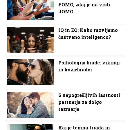
FOMO, zdaj je na vrsti
JOMO
IQ in EQ: Kako razvijemo
čustveno inteligenco?
Psihologija brade: vikingi
in kozjebradci
6 nepogrešljivih lastnosti
partnerja za dolgo
razmerje
Kaj je temna triada in