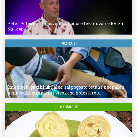
Peter Poles delil nasvete za bodoče tekmovalce kviza
Na lovu
VIZITA.SI
Imenujejo ga tihi ubijalec, saj pogosto ostane neopažen:
nenavadni simptomi visokega holesterola
OKUSNO.JE