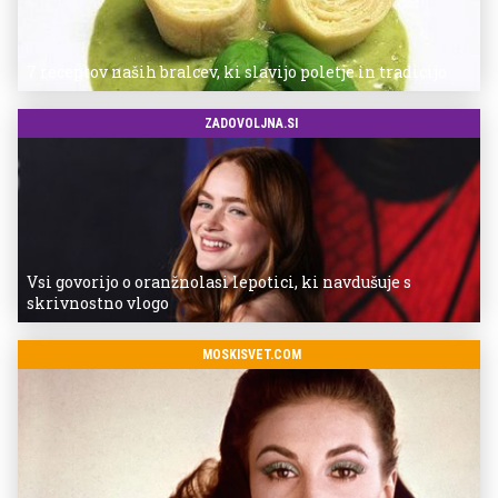
7 receptov naših bralcev, ki slavijo poletje in tradicijo
ZADOVOLJNA.SI
Vsi govorijo o oranžnolasi lepotici, ki navdušuje s
skrivnostno vlogo
MOSKISVET.COM