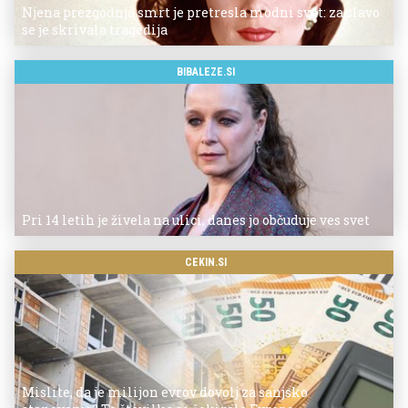
Njena prezgodnja smrt je pretresla modni svet: za slavo
se je skrivala tragedija
BIBALEZE.SI
Pri 14 letih je živela na ulici, danes jo občuduje ves svet
CEKIN.SI
Mislite, da je milijon evrov dovolj za sanjsko