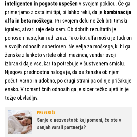
inteligenten in pogosto uspešen
v svojem poklicu. Če ga
primerjamo z ostalimi tipi, bi lahko rekli, da je
kombinacija
alfa in beta moškega
. Pri svojem delu ne želi biti timski
igralec, stvari raje dela sam. Ob dobrih rezultatih je
ponosen nase, kar rad izrazi. Tako kot alfa moški je tudi on
v svojih odnosih superioren. Ne velja za moškega, ki bi ga
ženske z lahkoto vrtele okoli mezinca, vendar svoji
izbranki daje vse, kar ta potrebuje v čustvenem smislu.
Njegova prednostna naloga je, da se ženska ob njem
počuti varno in udobno, po drugi strani pa od nje pričakuje
enako. V romantičnih odnosih ga je sicer težko ujeti in je
težje obvladljiv.
PREBERI ŠE
Sanje o nezvestobi: kaj pomeni, če ste v
sanjah varali partnerja?