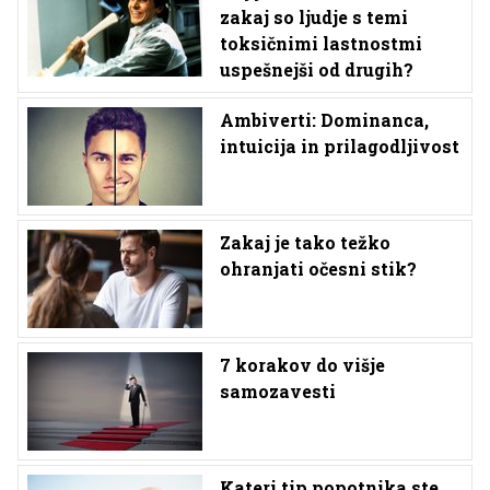
zakaj so ljudje s temi
toksičnimi lastnostmi
uspešnejši od drugih?
Ambiverti: Dominanca,
intuicija in prilagodljivost
Zakaj je tako težko
ohranjati očesni stik?
7 korakov do višje
samozavesti
Kateri tip popotnika ste