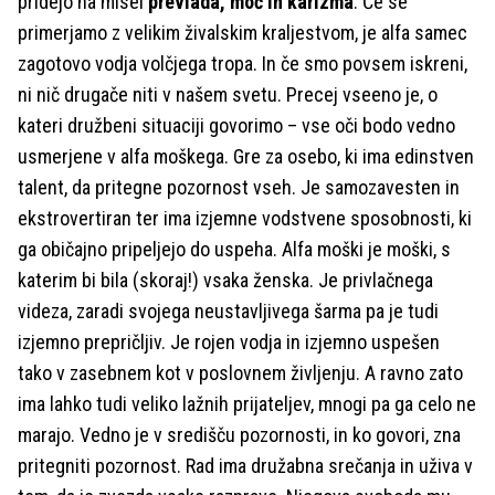
pridejo na misel
prevlada, moč in karizma
. Če se
primerjamo z velikim živalskim kraljestvom, je alfa samec
zagotovo vodja volčjega tropa. In če smo povsem iskreni,
ni nič drugače niti v našem svetu. Precej vseeno je, o
kateri družbeni situaciji govorimo – vse oči bodo vedno
usmerjene v alfa moškega. Gre za osebo, ki ima edinstven
talent, da pritegne pozornost vseh. Je samozavesten in
ekstrovertiran ter ima izjemne vodstvene sposobnosti, ki
ga običajno pripeljejo do uspeha. Alfa moški je moški, s
katerim bi bila (skoraj!) vsaka ženska. Je privlačnega
videza, zaradi svojega neustavljivega šarma pa je tudi
izjemno prepričljiv. Je rojen vodja in izjemno uspešen
tako v zasebnem kot v poslovnem življenju. A ravno zato
ima lahko tudi veliko lažnih prijateljev, mnogi pa ga celo ne
marajo. Vedno je v središču pozornosti, in ko govori, zna
pritegniti pozornost. Rad ima družabna srečanja in uživa v