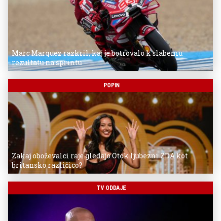
Marc Marquez razkril, kaj je botrovalo k slabemu
rezultatu na sprintu
POPIN
Zakaj oboževalci raje gledajo Otok ljubezni ZDA kot
britansko različico?
TV ODDAJE