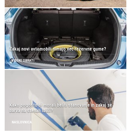
Zakaj novi avtomobili nimajo več rezervne gume?
VISOKI OBRATI
Kako pogosto bi morali beliti stanovanje in zakaj se
barva na stenah lušči?
NASLOVNICA