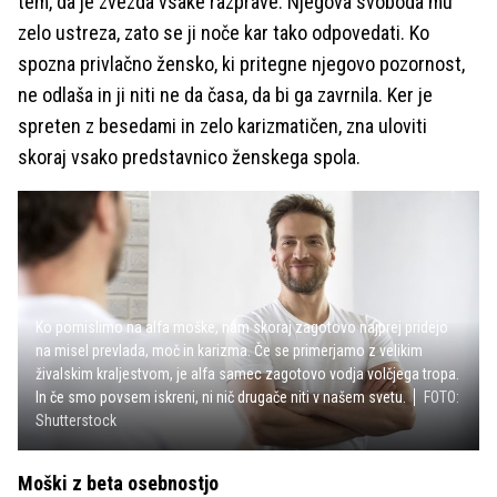
tem, da je zvezda vsake razprave. Njegova svoboda mu
zelo ustreza, zato se ji noče kar tako odpovedati. Ko
spozna privlačno žensko, ki pritegne njegovo pozornost,
ne odlaša in ji niti ne da časa, da bi ga zavrnila. Ker je
spreten z besedami in zelo karizmatičen, zna uloviti
skoraj vsako predstavnico ženskega spola.
Ko pomislimo na alfa moške, nam skoraj zagotovo najprej pridejo
na misel prevlada, moč in karizma. Če se primerjamo z velikim
živalskim kraljestvom, je alfa samec zagotovo vodja volčjega tropa.
In če smo povsem iskreni, ni nič drugače niti v našem svetu.
FOTO:
Shutterstock
Moški z beta osebnostjo