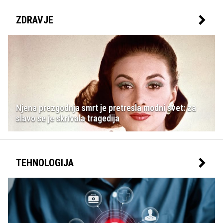
ZDRAVJE
Njena prezgodnja smrt je pretresla modni svet: za
slavo se je skrivala tragedija
TEHNOLOGIJA