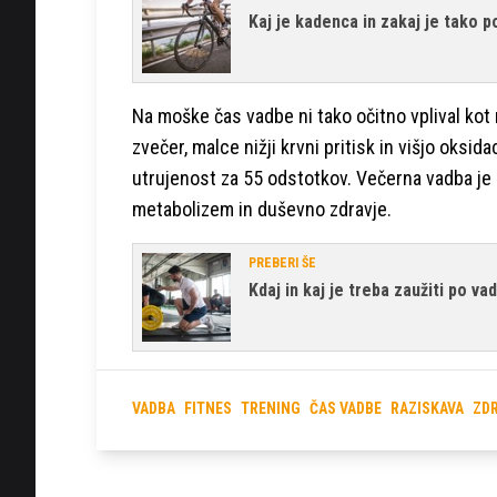
Kaj je kadenca in zakaj je tako
Na moške čas vadbe ni tako očitno vplival kot n
zvečer, malce nižji krvni pritisk in višjo oksid
utrujenost za 55 odstotkov. Večerna vadba je pr
metabolizem in duševno zdravje.
PREBERI ŠE
Kdaj in kaj je treba zaužiti po vad
VADBA
FITNES
TRENING
ČAS VADBE
RAZISKAVA
ZD