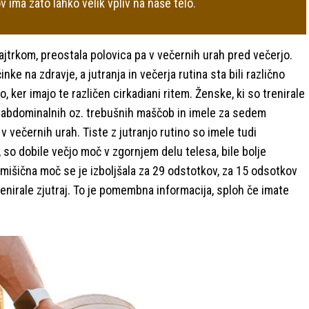
 ima zato lahko velik vpliv na naše telo.
zajtrkom, preostala polovica pa v večernih urah pred večerjo.
ke na zdravje, a jutranja in večerja rutina sta bili različno
 ker imajo te različen cirkadiani ritem. Ženske, ki so trenirale
č abdominalnih oz. trebušnih maščob in imele za sedem
e v večernih urah. Tiste z jutranjo rutino so imele tudi
 so dobile večjo moč v zgornjem delu telesa, bile bolje
a mišična moč se je izboljšala za 29 odstotkov, za 15 odsotkov
 trenirale zjutraj. To je pomembna informacija, sploh če imate