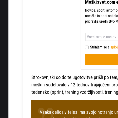
Moškisvet.com e
Novice, šport, avtomobi
novičke in bodi na tek
pripravlja uredništvo 
Strinjam se s
sploš
Strokovnjaki so do te ugotovitve prišli po tem, 
moških sodelovalo v 12 tednov trajajočem prog
tedensko (sprint, trening vzdržljivosti, trenin
Vsaka celica v teles ima svojo notranjo ur