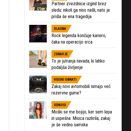
Partner zvezdnice izginil brez
sledu: nikoli ga niso našli, nato je
prišla še ena tragedija
GLASBA
Rock legenda končuje kariero,
čaka na operacijo srca
ZDRAVJE
To je jutranja navada, ki lahko
podaljša življenje
VISOKI OBRATI
Zakaj novi avtomobili nimajo več
rezervne gume?
ODNOSI
Moški se me bojijo, ker sem lepa
in uspešna: Misica razkrila, zakaj
je še vedno samska