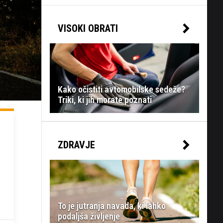
VISOKI OBRATI
Kako očistiti avtomobilske sedeže?
Triki, ki jih morate poznati
ZDRAVJE
To je jutranja navada, ki lahko
podaljša življenje