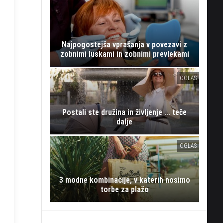
Najpogostejša vprašanja v povezavi z
zobnimi luskami in zobnimi prevlekami
OGLAS
Postali ste družina in življenje ... teče
dalje
OGLAS
3 modne kombinacije, v katerih nosimo
torbe za plažo