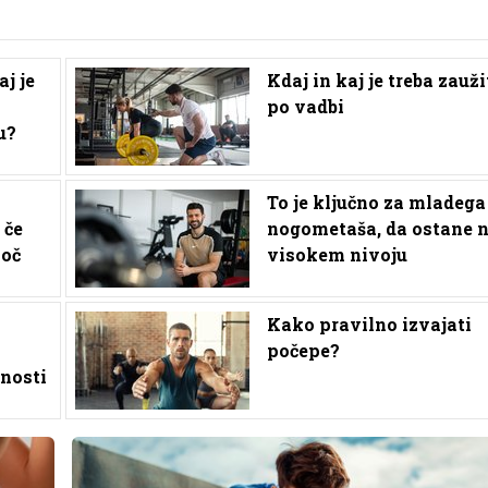
j je
Kdaj in kaj je treba zauži
po vadbi
u?
To je ključno za mladega
 če
nogometaša, da ostane 
moč
visokem nivoju
Kako pravilno izvajati
o
počepe?
enosti