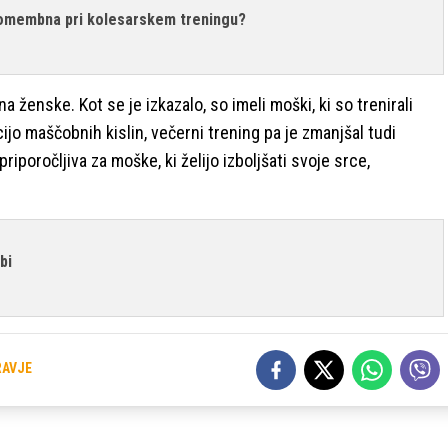
 pomembna pri kolesarskem treningu?
a ženske. Kot se je izkazalo, so imeli moški, ki so trenirali
acijo maščobnih kislin, večerni trening pa je zmanjšal tudi
iporočljiva za moške, ki želijo izboljšati svoje srce,
bi
RAVJE