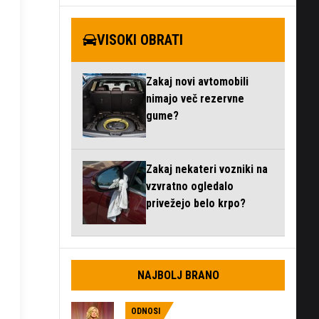
VISOKI OBRATI
Zakaj novi avtomobili
nimajo več rezervne
gume?
Zakaj nekateri vozniki na
vzvratno ogledalo
privežejo belo krpo?
NAJBOLJ BRANO
ODNOSI