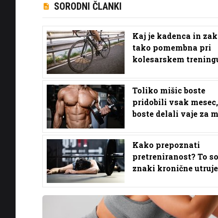
SORODNI ČLANKI
Kaj je kadenca in zaka
tako pomembna pri
kolesarskem trening
Toliko mišic boste
pridobili vsak mesec,
boste delali vaje za 
Kako prepoznati
pretreniranost? To s
znaki kronične utruj