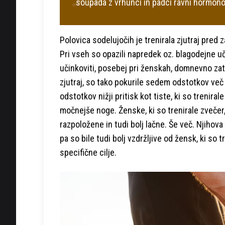
soupada z vrhunci in padci ravni hormonov
Polovica sodelujočih je trenirala zjutraj pred 
Pri vseh so opazili napredek oz. blagodejne učin
učinkoviti, posebej pri ženskah, domnevno zato,
zjutraj, so tako pokurile sedem odstotkov ve
odstotkov nižji pritisk kot tiste, ki so treniral
močnejše noge. Ženske, ki so trenirale zvečer,
razpoložene in tudi bolj lačne. Še več. Njihov
pa so bile tudi bolj vzdržljive od žensk, ki so
specifične cilje.