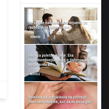
So spalne navade ključni dejavnik za
razhod in nezadovoljstvo?
ODNOSI
Ideja za poletno branje: Ena
najpomembnejših knjig o življenju, ki jo
boste prebrali
NOVICE
Bolečina ga je priklenila na posteljo:
'Imel sem občutek, kot da mi koža gori'