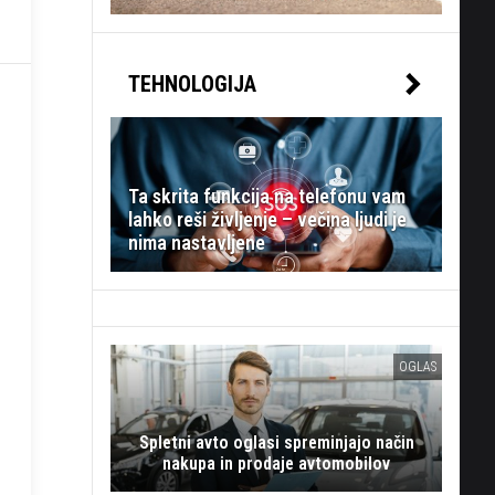
TEHNOLOGIJA
Ta skrita funkcija na telefonu vam
lahko reši življenje – večina ljudi je
nima nastavljene
OGLAS
Spletni avto oglasi spreminjajo način
nakupa in prodaje avtomobilov