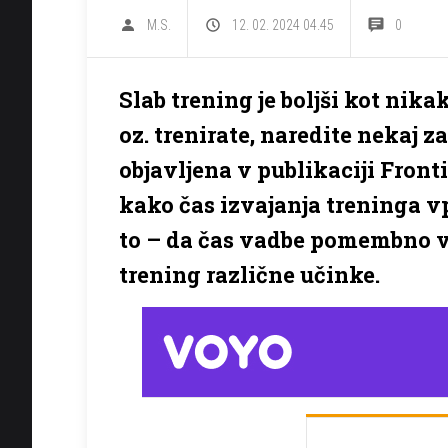
M.S.
12. 02. 2024 04.45
0
Slab trening je boljši kot nika
oz. trenirate, naredite nekaj z
objavljena v publikaciji Fronti
kako čas izvajanja treninga v
to – da čas vadbe pomembno vp
trening različne učinke.