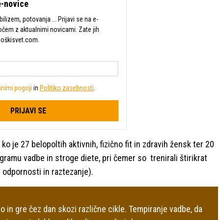
-novice
lizem, potovanja ... Prijavi se na e-
očem z aktualnimi novicami. Zate jih
Moškisvet.com.
nimi pogoji
in
Politiko zasebnosti
.
PRIJAVI SE
ko je 27 belopoltih aktivnih, fizično fit in zdravih žensk ter 20
ramu vadbe in stroge diete, pri čemer so trenirali štirikrat
g odpornosti in raztezanje).
o in gre čez dan skozi različne cikle. Tempiranje vadbe, da