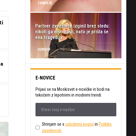
ZDRAVJE
ti
Partner zvezdnice izginil brez sledu:
nikoli ga niso našli, nato je prišla še
ena tragedija
ODNOSI
na
E-NOVICE
Prijavi se na Moskisvet e-novičke in bodi na
tekočem z lepotnimi in modnimi trendi.
Strinjam se s
splošnimi pogoji
in
Politiko
zasebnosti
.