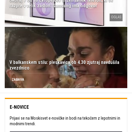
Skoraj 7 od 10 Evropejcev si želi tanek telefon, ki se
razpre v velik zaslon: Samsung ima odgovor
OGLAS
NOVICE
V balkanskem stilu: pleskavica ob 4.30 zjutraj navdušila
zvezdnico
ZABAVA
E-NOVICE
Prijavi se na Moskisvet e-novičke in bodi na tekočem z lepotnimi in
modnimi trendi.