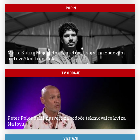
POPIN
Matic Kutin: Moje delo je umetnost, saj si prizadevam
ujeti več kot trenutek
TV ODDAJE
Peter Poles delil nasvete za bodoče tekmovalce kviza
Na lovu
VIZITA.SI