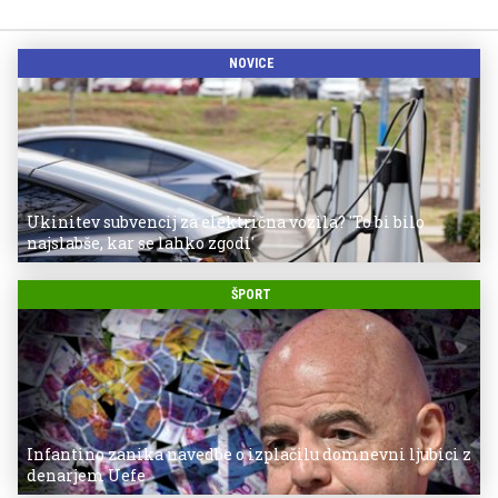
NOVICE
Ukinitev subvencij za električna vozila? 'To bi bilo
najslabše, kar se lahko zgodi'
ŠPORT
Infantino zanika navedbe o izplačilu domnevni ljubici z
denarjem Uefe