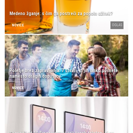
Medeno žganje: s čim ga postreči za popoln užitek?
OGLAS
NOVICE
Poletje brez zapravljanja: 7 stvari, ki jih lahko počnete
namesto dragih dopustov
NOVICE