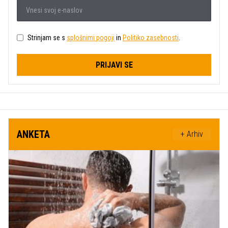
Strinjam se s
splošnimi pogoji
in
Politiko zasebnosti
.
PRIJAVI SE
ANKETA
+ Arhiv