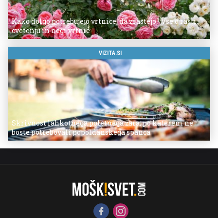
Kako dolgo potrebujejo vrtnice, da zrastejo? Vse o rasti,
cvetenju in negi vrtnic
VIZITA.SI
Skrivnost lahkotnega poletnega žara, po katerem ne
boste potrebovali popoldanskega spanca