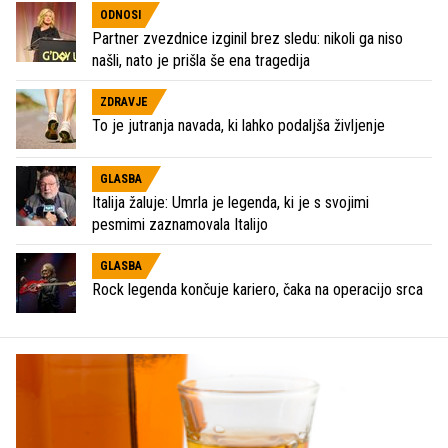
ODNOSI
Partner zvezdnice izginil brez sledu: nikoli ga niso
našli, nato je prišla še ena tragedija
ZDRAVJE
To je jutranja navada, ki lahko podaljša življenje
GLASBA
Italija žaluje: Umrla je legenda, ki je s svojimi
pesmimi zaznamovala Italijo
GLASBA
Rock legenda končuje kariero, čaka na operacijo srca