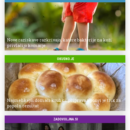
Nove raziskave razkrivajo, katere bakterije na koži
privlačijo komarje
OKUSNO.JE
Najmehkejši domači kruhki: priprava v ponvi je trik za
popoln rezultat
ZADOVOLJNA.SI