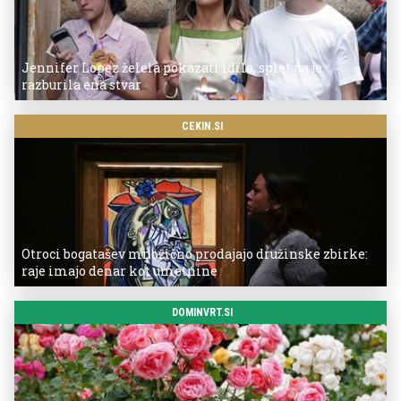
Jennifer Lopez želela pokazati idilo, splet pa je
razburila ena stvar
CEKIN.SI
Otroci bogatašev množično prodajajo družinske zbirke:
raje imajo denar kot umetnine
DOMINVRT.SI