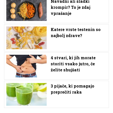
Navadni ali sladki
krompir? To je zdaj
vprašanje
Katere vrste testenin so
najbolj zdrave?
4 stvari, ki jih morate
storiti vsako jutro, če
želite shujšati
3 pijače, ki pomagajo
preprečiti raka