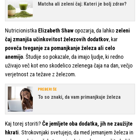
Matcha ali zeleni čaj: Kateri je bolj zdrav?
Nutricionistka
Elizabeth Shaw
opozarja, da lahko
zeleni
čaj zmanjša učinkovitost železovih dodatkov
, kar
poveča tveganje za pomanjkanje železa ali celo
anemijo
. Študije so pokazale, da imajo ljudje, ki redno
uživajo več kot eno skodelico zelenega čaja na dan, večjo
verjetnost za težave z železom.
PREBERI ŠE
To so znaki, da vam primanjkuje železa
Kaj torej storiti?
Če jemljete oba dodatka, jih ne zaužijte
hkrati
. Strokovnjaki svetujejo, da med jemanjem železa in