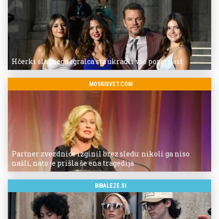
Hčerki slavnega igralca sta ukradli vso pozornost
MOSKISVET.COM
Partner zvezdnice izginil brez sledu: nikoli ga niso
našli, nato je prišla še ena tragedija
BIBALEZE.SI