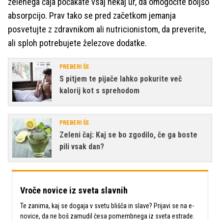
zelenega čaja počakate vsaj nekaj ur, da omogočite boljšo
absorpcijo. Prav tako se pred začetkom jemanja
posvetujte z zdravnikom ali nutricionistom, da preverite,
ali sploh potrebujete železove dodatke.
PREBERI ŠE
S pitjem te pijače lahko pokurite več
kalorij kot s sprehodom
PREBERI ŠE
Zeleni čaj: Kaj se bo zgodilo, če ga boste
pili vsak dan?
Vroče novice iz sveta slavnih
Te zanima, kaj se dogaja v svetu blišča in slave? Prijavi se na e-
novice, da ne boš zamudil česa pomembnega iz sveta estrade.