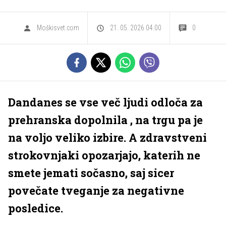
Moškisvet.com
21. 05. 2026 04.00
0
Dandanes se vse več ljudi odloča za
prehranska dopolnila , na trgu pa je
na voljo veliko izbire. A zdravstveni
strokovnjaki opozarjajo, katerih ne
smete jemati sočasno, saj sicer
povečate tveganje za negativne
posledice.