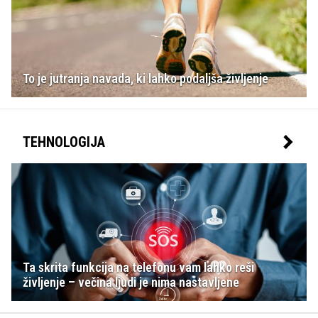
To je jutranja navada, ki lahko podaljša življenje
TEHNOLOGIJA
Ta skrita funkcija na telefonu vam lahko reši
življenje – večina ljudi je nima nastavljene