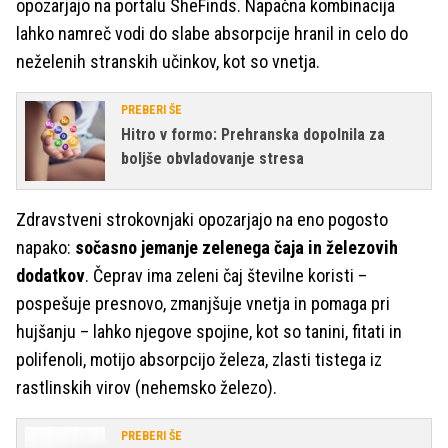
opozarjajo na portalu SheFinds. Napačna kombinacija
lahko namreč vodi do slabe absorpcije hranil in celo do
neželenih stranskih učinkov, kot so vnetja.
PREBERI ŠE
Hitro v formo: Prehranska dopolnila za
boljše obvladovanje stresa
Zdravstveni strokovnjaki opozarjajo na eno pogosto
napako:
sočasno jemanje zelenega čaja in železovih
dodatkov
. Čeprav ima zeleni čaj številne koristi –
pospešuje presnovo, zmanjšuje vnetja in pomaga pri
hujšanju – lahko njegove spojine, kot so tanini, fitati in
polifenoli, motijo absorpcijo železa, zlasti tistega iz
rastlinskih virov (nehemsko železo).
PREBERI ŠE