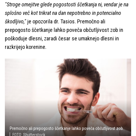
"Stroge omejitve glede pogostosti ščetkanja ni, vendar je na
splošno več kot trikrat na dan nepotrebno in potencialno
škodljivo,"
je opozorila dr. Tasios. Premočno ali
prepogosto ščetkanje lahko poveča občutljivost zob in
poškoduje dlesni, zaradi česar se umaknejo dlesni in
razkrijejo korenine.
Premočno ali prepogosto ščetkanje lahko poveča občutljivost zob.
FOTO: Shutterstock