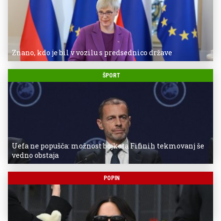
Znano, kdo je bil v vozilu s predsednico države
ŠPORT
Uefa ne popušča: možnost bojkota Fifinih tekmovanj še
vedno obstaja
POPIN