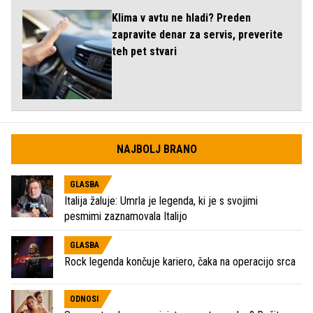
Klima v avtu ne hladi? Preden
zapravite denar za servis, preverite
teh pet stvari
NAJBOLJ BRANO
GLASBA
Italija žaluje: Umrla je legenda, ki je s svojimi
pesmimi zaznamovala Italijo
GLASBA
Rock legenda končuje kariero, čaka na operacijo srca
ODNOSI