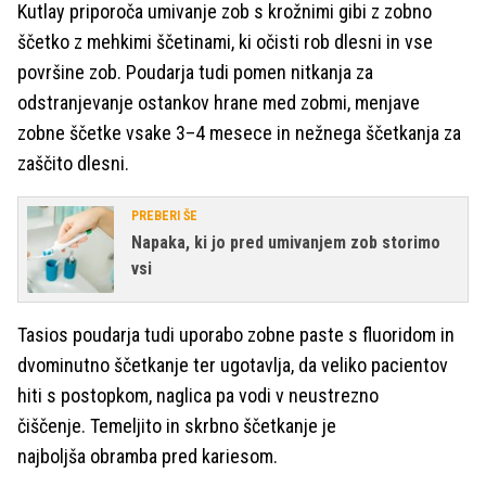
Kutlay priporoča umivanje zob s krožnimi gibi z zobno
ščetko z mehkimi ščetinami, ki očisti rob dlesni in vse
površine zob. Poudarja tudi pomen nitkanja za
odstranjevanje ostankov hrane med zobmi, menjave
zobne ščetke vsake 3–4 mesece in nežnega ščetkanja za
zaščito dlesni.
PREBERI ŠE
Napaka, ki jo pred umivanjem zob storimo
vsi
Tasios poudarja tudi uporabo zobne paste s fluoridom in
dvominutno ščetkanje ter ugotavlja, da veliko pacientov
hiti s postopkom, naglica pa vodi v neustrezno
čiščenje. Temeljito in skrbno ščetkanje je
najboljša obramba pred kariesom.