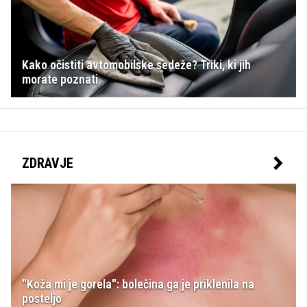
Kako očistiti avtomobilske sedeže? Triki, ki jih
morate poznati
ZDRAVJE
"Koža mi je gorela": bolečina ga je priklenila na
posteljo