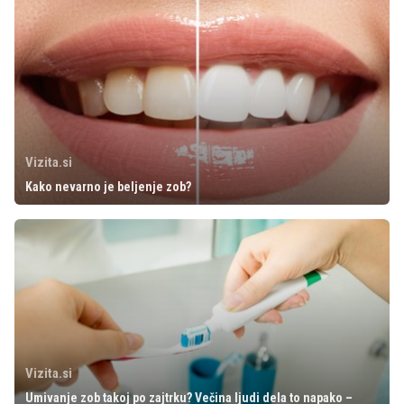
Vizita.si
Kako nevarno je beljenje zob?
Vizita.si
Umivanje zob takoj po zajtrku? Večina ljudi dela to napako –