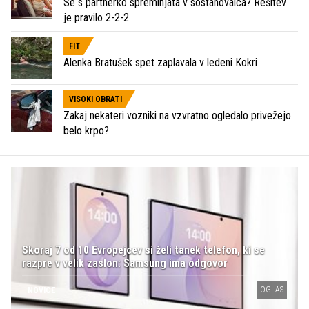
Se s partnerko spreminjata v sostanovalca? Rešitev
je pravilo 2-2-2
FIT
Alenka Bratušek spet zaplavala v ledeni Kokri
VISOKI OBRATI
Zakaj nekateri vozniki na vzvratno ogledalo privežejo
belo krpo?
Skoraj 7 od 10 Evropejcev si želi tanek telefon, ki se
razpre v velik zaslon: Samsung ima odgovor
OGLAS
NOVICE