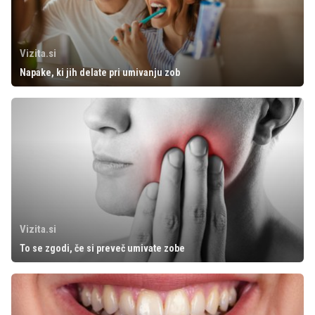
Vizita.si
Napake, ki jih delate pri umivanju zob
Vizita.si
To se zgodi, če si preveč umivate zobe