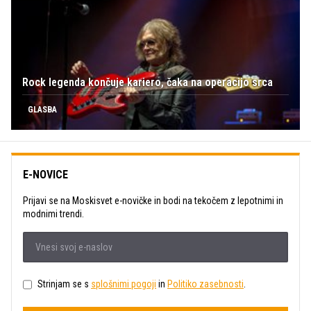
Rock legenda končuje kariero, čaka na operacijo srca
GLASBA
E-NOVICE
Prijavi se na Moskisvet e-novičke in bodi na tekočem z lepotnimi in
modnimi trendi.
Strinjam se s
splošnimi pogoji
in
Politiko zasebnosti
.