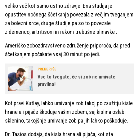
veliko več kot samo ustno zdravje. Ena študija je
opustitev nočnega ščetkanja povezala z večjim tveganjem
za bolezni srce, druge študije pa so to povezale
z demenco, artritisom in rakom trebušne slinavke .
Ameriško zobozdravstveno združenje priporoča, da pred
ščetkanjem počakate vsaj 30 minut po jedi.
PREBERI ŠE
Vse to tvegate, če si zob ne umivate
pravilno!
Kot pravi Kutlay, lahko umivanje zob takoj po zaužitju kisle
hrane ali pijače škoduje vašim zobem, saj kislina oslabi
sklenino, takojšnje umivanje zob pa jih lahko poškoduje.
Dr. Tasios dodaja, da kisla hrana ali pijača, kot sta