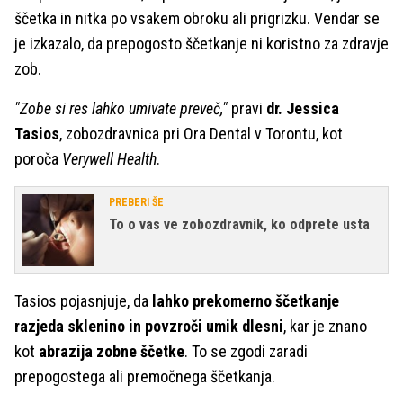
ščetka in nitka po vsakem obroku ali prigrizku. Vendar se
je izkazalo, da prepogosto ščetkanje ni koristno za zdravje
zob.
"Zobe si res lahko umivate preveč,"
pravi
dr. Jessica
Tasios
, zobozdravnica pri Ora Dental v Torontu, kot
poroča
Verywell Health
.
PREBERI ŠE
To o vas ve zobozdravnik, ko odprete usta
Tasios pojasnjuje, da
lahko prekomerno ščetkanje
razjeda sklenino in povzroči umik dlesni
, kar je znano
kot
abrazija zobne ščetke
. To se zgodi zaradi
prepogostega ali premočnega ščetkanja.