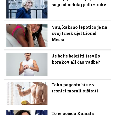
so ji od nekdaj jedli z roke
Vau, kakšno lepotico je na
svoj trnek ujel Lionel
Messi
Je bolje beležiti število
korakov ali čas vadbe?
Tako pogosto bi se v
resnici morali tuširati
To je počela Kamala