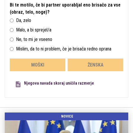
Bi te motilo, če bi partner uporabljal eno brisačo za vse
(obraz, telo, noge)?
Da, zelo
Malo, a bi sprejel/a
Ne, to mi je vseeno
Mislim, da to ni problem, če je brisača redno oprana
MOŠKI
ŽENSKA
Njegova navada skoraj uničila razmerje
NOVICE