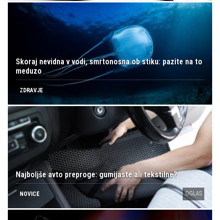
Skoraj nevidna v vodi, smrtonosna ob stiku: pazite na to
meduzo
ZDRAVJE
Najboljše avto preproge: gumijaste ali tekstilne?
OGLAS
NOVICE