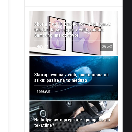
Skoraj 7 od 10 Evropejcev si želi tanek
telefon, ki se razpre v velik zaslon:
Samsung ima odgovor
OGLAS
NOVICE
Skoraj nevidna v vodi, smrtonosna ob
stiku: pazite na to meduzo
ZDRAVJE
Najboljše avto preproge: gumijaste ali
tekstilne?