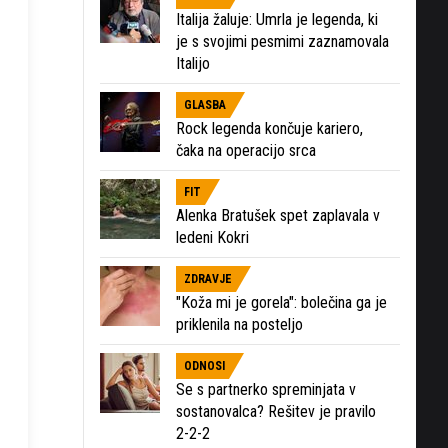
Italija žaluje: Umrla je legenda, ki
je s svojimi pesmimi zaznamovala
Italijo
GLASBA
Rock legenda končuje kariero,
čaka na operacijo srca
FIT
Alenka Bratušek spet zaplavala v
ledeni Kokri
ZDRAVJE
"Koža mi je gorela": bolečina ga je
priklenila na posteljo
ODNOSI
Se s partnerko spreminjata v
sostanovalca? Rešitev je pravilo
2-2-2