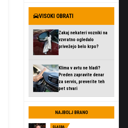
VISOKI OBRATI
Zakaj nekateri vozniki na
vzvratno ogledalo
privežejo belo krpo?
Klima v avtu ne hladi?
Preden zapravite denar
za servis, preverite teh
pet stvari
NAJBOLJ BRANO
GLASBA