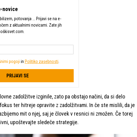
-novice
lizem, potovanja ... Prijavi se na e-
očem z aktualnimi novicami. Zate jih
Moškisvet.com.
nimi pogoji
in
Politiko zasebnosti
.
PRIJAVI SE
ovne zadolžitve izginile, zato pa obstajo načini, da si delo
fokus ter hitreje opravite z zadolžitvami. In če ste mislili, da je
bijemo mit o njej, saj je človek v resnici ni zmožen. Če torej
ivni, upoštevajte sledeče strategije.