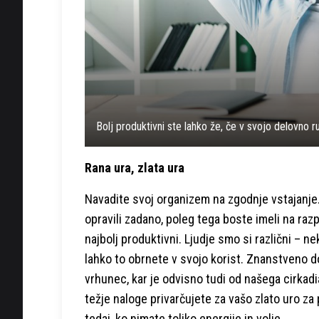
Bolj produktivni ste lahko že, če v svojo delovno
Rana ura, zlata ura
Navadite svoj organizem na zgodnje vstajanje
opravili zadano, poleg tega boste imeli na razp
najbolj produktivni. Ljudje smo si različni – n
lahko to obrnete v svojo korist. Znanstveno 
vrhunec, kar je odvisno tudi od našega cirkadi
težje naloge privarčujete za vašo zlato uro z
tedaj, ko nimate toliko energije in volje.