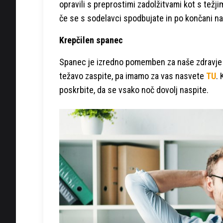
opravili s preprostimi zadolžitvami kot s težjim
če se s sodelavci spodbujate in po končani na
Krepčilen spanec
Spanec je izredno pomemben za naše zdravje 
težavo zaspite, pa imamo za vas nasvete
TU
.
poskrbite, da se vsako noč dovolj naspite.