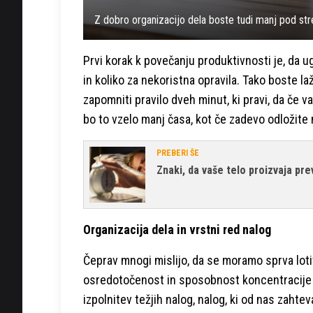
Z dobro organizacijo dela boste tudi manj pod st
Prvi korak k povečanju produktivnosti je, da 
in koliko za nekoristna opravila. Tako boste laž
zapomniti pravilo dveh minut, ki pravi, da če 
bo to vzelo manj časa, kot če zadevo odložite 
PREBERI ŠE
Znaki, da vaše telo proizvaja p
Organizacija dela in vrstni red nalog
Čeprav mnogi mislijo, da se moramo sprva lotiti
osredotočenost in sposobnost koncentracije na
izpolnitev težjih nalog, nalog, ki od nas zahte