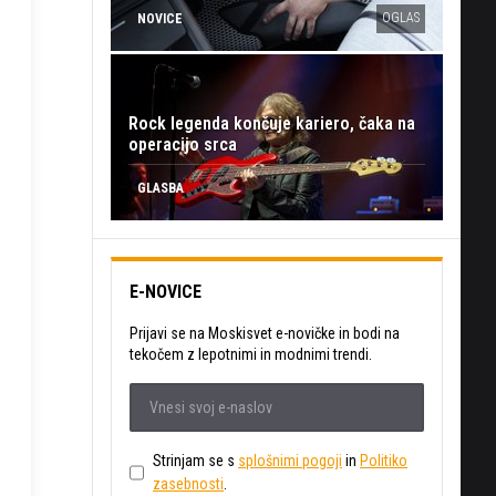
OGLAS
NOVICE
Rock legenda končuje kariero, čaka na
operacijo srca
GLASBA
E-NOVICE
Prijavi se na Moskisvet e-novičke in bodi na
tekočem z lepotnimi in modnimi trendi.
Strinjam se s
splošnimi pogoji
in
Politiko
zasebnosti
.