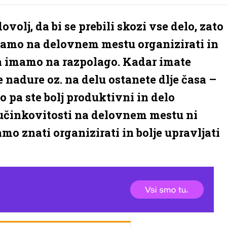
dovolj, da bi se prebili skozi vse delo, zato
namo na delovnem mestu organizirati in
jih imamo na razpolago. Kadar imate
e nadure oz. na delu ostanete dlje časa –
ko pa ste bolj produktivni in delo
 učinkovitosti na delovnem mestu ni
mo znati organizirati in bolje upravljati