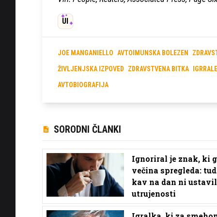
UI
JOE MANGANIELLO
AVTOIMUNSKA BOLEZEN
ZDRAVS
ŽIVLJENJSKA IZPOVED
ZDRAVSTVENA BITKA
IGRRAL
AVTOBIOGRAFIJA
SORODNI ČLANKI
Ignoriral je znak, ki 
večina spregleda: tud
kav na dan ni ustavi
utrujenosti
Igralka, ki za smeho