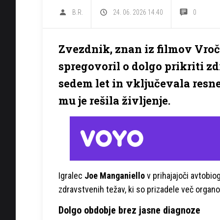
B.R.
24. 06. 2026 14.40
0
Zvezdnik, znan iz filmov Vroči
spregovoril o dolgo prikriti zdr
sedem let in vključevala resne
mu je rešila življenje.
Igralec
Joe Manganiello
v prihajajoči avtobiog
zdravstvenih težav, ki so prizadele več organov
Dolgo obdobje brez jasne diagnoze