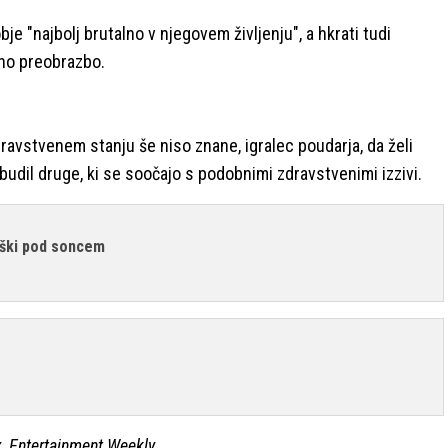
bje "najbolj brutalno v njegovem življenju", a hkrati tudi
vno preobrazbo.
vstvenem stanju še niso znane, igralec poudarja, da želi
budil druge, ki se soočajo s podobnimi zdravstvenimi izzivi.
oški pod soncem
x, Entertainment Weekly