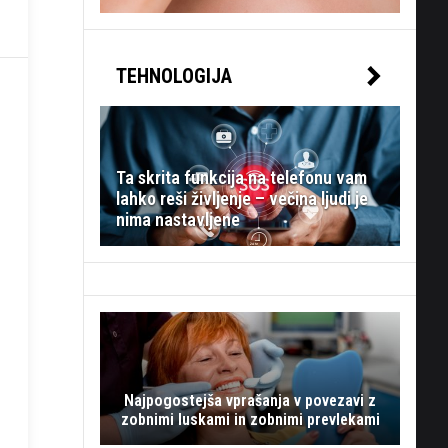
TEHNOLOGIJA
Ta skrita funkcija na telefonu vam
lahko reši življenje – večina ljudi je
nima nastavljene
Najpogostejša vprašanja v povezavi z
zobnimi luskami in zobnimi prevlekami