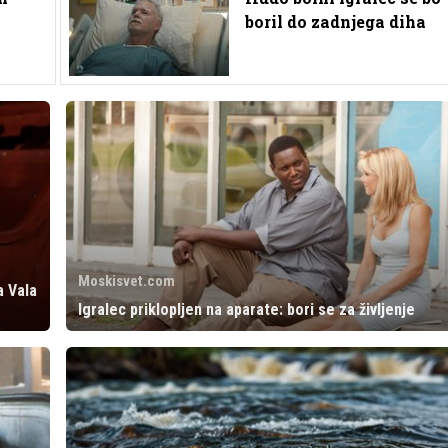
boril do zadnjega diha
Moskisvet.com
a Vala
Igralec priklopljen na aparate: bori se za življenje