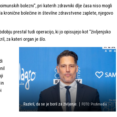
toimunskih bolezni", pri katerih zdravniki dlje časa niso mogli
la kronične bolečine in številne zdravstvene zaplete, njegovo
bdobju prestal tudi operacijo, ki jo opisujejo kot "življenjsko
l, za kateri organ je šlo.
di
nil
ji
 in
i
Razkril, da se je boril za življenje.
FOTO: Profimedia