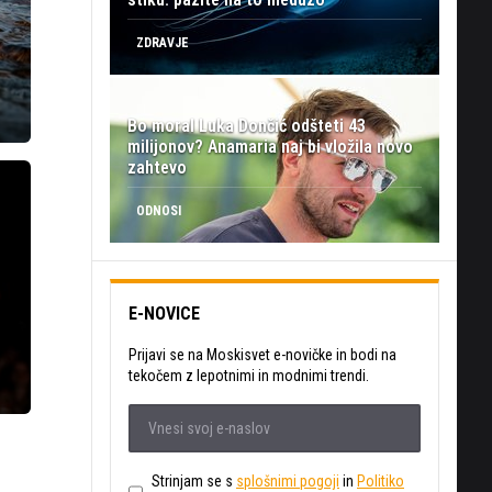
ZDRAVJE
Bo moral Luka Dončić odšteti 43
milijonov? Anamaria naj bi vložila novo
zahtevo
ODNOSI
E-NOVICE
Prijavi se na Moskisvet e-novičke in bodi na
tekočem z lepotnimi in modnimi trendi.
Strinjam se s
splošnimi pogoji
in
Politiko