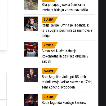
Bila je najbolj seksi ženska na
svetu, v bikiniju znova navdušila
GLASBA
Italija žaluje: Umrla je legenda, ki
je s svojimi pesmimi zaznamovala
Italijo
NOVICE
Slovo od Aljaža Kaburja:
Rokometna in gasilska družina v
žalosti
ZABAVA
Brat Angeline Jolie pri 53 letih
razkril svojo veliko skrivnost: 'Zdaj
sem končno svoboden'
GLASBA
Rock legenda končuje kariero,