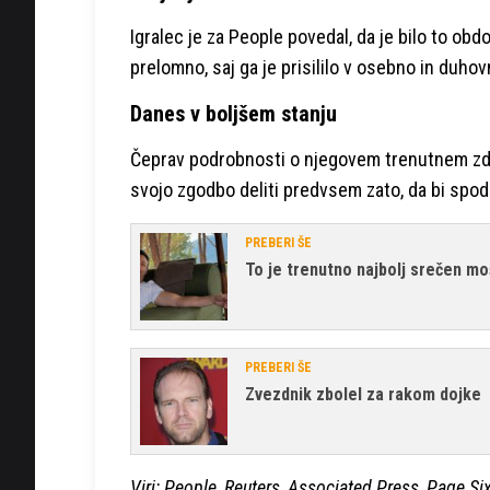
Igralec je za People povedal, da je bilo to obdo
prelomno, saj ga je prisililo v osebno in duho
Danes v boljšem stanju
Čeprav podrobnosti o njegovem trenutnem zdra
svojo zgodbo deliti predvsem zato, da bi spod
PREBERI ŠE
To je trenutno najbolj srečen m
PREBERI ŠE
Zvezdnik zbolel za rakom dojke
Viri: People, Reuters, Associated Press, Page Si