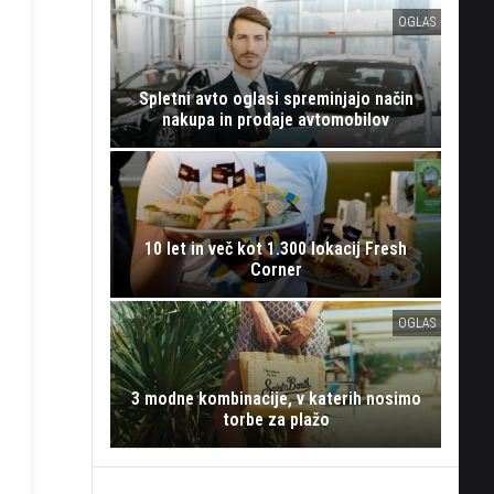
OGLAS
Spletni avto oglasi spreminjajo način
nakupa in prodaje avtomobilov
10 let in več kot 1.300 lokacij Fresh
Corner
OGLAS
3 modne kombinacije, v katerih nosimo
torbe za plažo