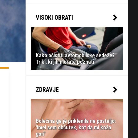
VISOKI OBRATI
Kako očistiti avtomobilske sedeže?
Triki, ki jih morate poznati
ZDRAVJE
Bolečina ga je priklenila na posteljo:
'Imel sem občutek, kot da mi koža
gori'