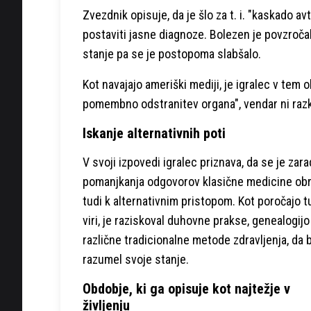
Zvezdnik opisuje, da je šlo za t. i. "kaskado av
postaviti jasne diagnoze. Bolezen je povzroča
stanje pa se je postopoma slabšalo.
Kot navajajo ameriški mediji, je igralec v tem o
pomembno odstranitev organa", vendar ni razkri
Iskanje alternativnih poti
V svoji izpovedi igralec priznava, da se je zara
pomanjkanja odgovorov klasične medicine obr
tudi k alternativnim pristopom. Kot poročajo tu
viri, je raziskoval duhovne prakse, genealogijo
različne tradicionalne metode zdravljenja, da b
razumel svoje stanje.
Obdobje, ki ga opisuje kot najtežje v
življenju