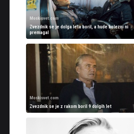
Moskisvet.com
Zvezdnik se je dolga leta boril, a hude bolezni ni
premagal
Moskisvet.com
Zvezdnik se je z rakom boril 9 dolgih let