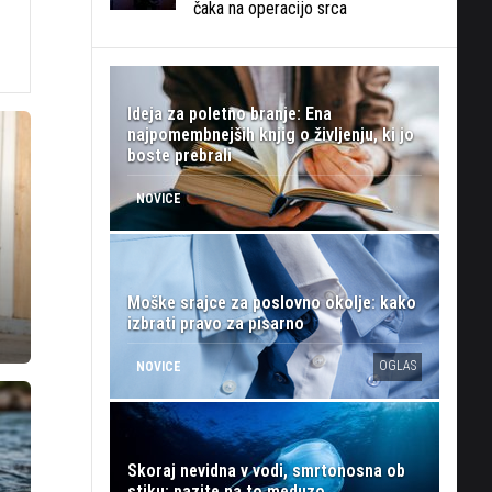
čaka na operacijo srca
Ideja za poletno branje: Ena
najpomembnejših knjig o življenju, ki jo
boste prebrali
NOVICE
Moške srajce za poslovno okolje: kako
izbrati pravo za pisarno
OGLAS
NOVICE
Skoraj nevidna v vodi, smrtonosna ob
stiku: pazite na to meduzo