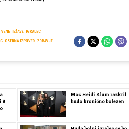
TVENE TEŽAVE
IGRALEC
EC
OSEBNA IZPOVED
ZDRAVJE
ga
Mož Heidi Klum razkril
i 8
hudo kronično bolezen
lo
m
Hudo bolni igralec se bo