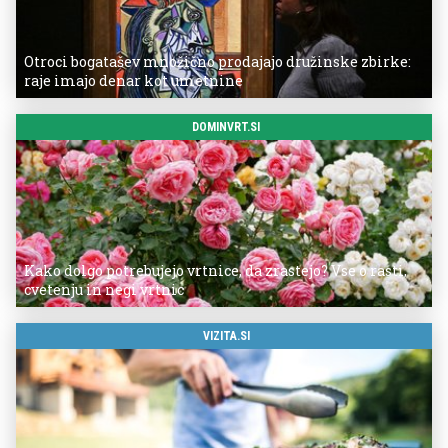
Otroci bogatašev množično prodajajo družinske zbirke:
raje imajo denar kot umetnine
DOMINVRT.SI
Kako dolgo potrebujejo vrtnice, da zrastejo? Vse o rasti,
cvetenju in negi vrtnic
VIZITA.SI