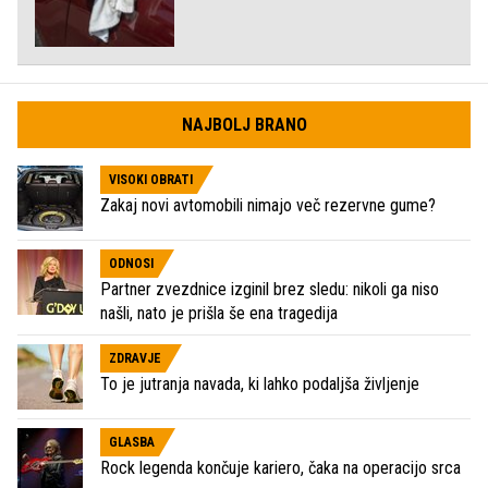
NAJBOLJ BRANO
VISOKI OBRATI
Zakaj novi avtomobili nimajo več rezervne gume?
ODNOSI
Partner zvezdnice izginil brez sledu: nikoli ga niso
našli, nato je prišla še ena tragedija
ZDRAVJE
To je jutranja navada, ki lahko podaljša življenje
GLASBA
Rock legenda končuje kariero, čaka na operacijo srca