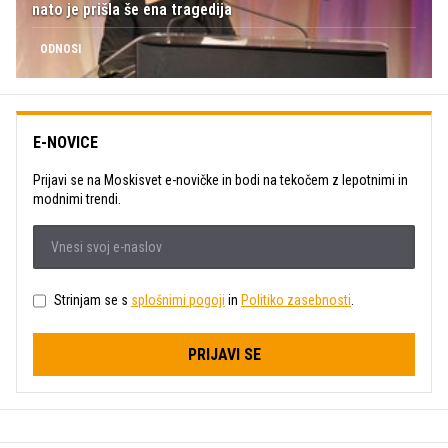
nato je prišla še ena tragedija
ODNOSI
E-NOVICE
Prijavi se na Moskisvet e-novičke in bodi na tekočem z lepotnimi in
modnimi trendi.
Strinjam se s
splošnimi pogoji
in
Politiko zasebnosti
.
PRIJAVI SE