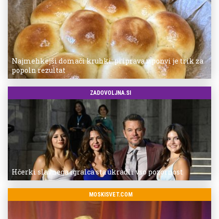
Najmehkejši domači kruhki: priprava v ponvi je trik za
popoln rezultat
ZADOVOLJNA.SI
Hčerki slavnega igralca sta ukradli vso pozornost
MOSKISVET.COM