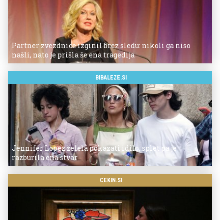
Partner zvezdnice izginil brez sledu: nikoli ga niso
našli, nato je prišla še ena tragedija
BIBALEZE.SI
Jennifer Lopez želela pokazati idilo, splet pa je
razburila ena stvar
CEKIN.SI