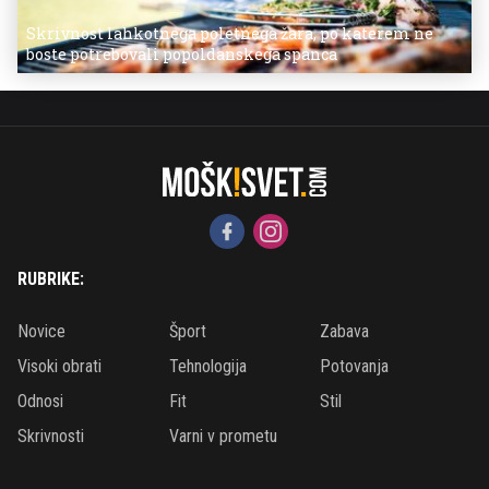
Skrivnost lahkotnega poletnega žara, po katerem ne
boste potrebovali popoldanskega spanca
RUBRIKE:
Novice
Šport
Zabava
Visoki obrati
Tehnologija
Potovanja
Odnosi
Fit
Stil
Skrivnosti
Varni v prometu