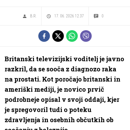
B.R.
17. 06. 2026 12.37
0
Britanski televizijski voditelj je javno
razkril, da se sooča z diagnozo raka
na prostati. Kot poročajo britanski in
ameriški mediji, je novico prvič
podrobneje opisal v svoji oddaji, kjer
je spregovoril tudi o poteku
zdravljenja in osebnih občutkih ob
soočanju z boleznijo.