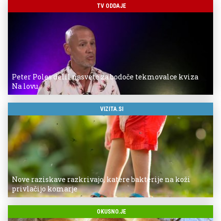
TV ODDAJE
Peter Poles delil nasvete za bodoče tekmovalce kviza
Na lovu
VIZITA.SI
Nove raziskave razkrivajo, katere bakterije na koži
privlačijo komarje
OKUSNO.JE