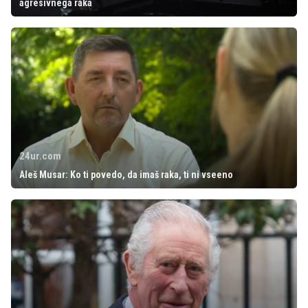
agresivnega raka
24ur.com
Aleš Musar: Ko ti povedo, da imaš raka, ti ni vseeno