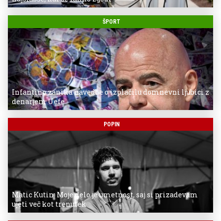
ŠPORT
Infantino zanika navedbe o izplačilu domnevni ljubici z
denarjem Uefe
POPIN
Matic Kutin: Moje delo je umetnost, saj si prizadevam
ujeti več kot trenutek