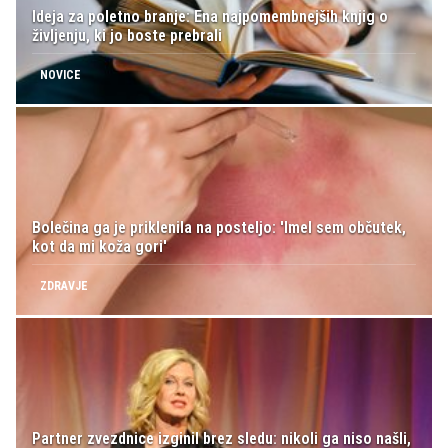
Ideja za poletno branje: Ena najpomembnejših knjig o
življenju, ki jo boste prebrali
NOVICE
Bolečina ga je priklenila na posteljo: 'Imel sem občutek,
kot da mi koža gori'
ZDRAVJE
Partner zvezdnice izginil brez sledu: nikoli ga niso našli,