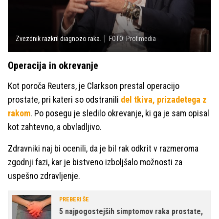
Zvezdnik razkril diagnozo raka.
FOTO: Profimedia
Operacija in okrevanje
Kot poroča Reuters, je Clarkson prestal operacijo
prostate, pri kateri so odstranili
del tkiva, prizadetega z
rakom
. Po posegu je sledilo okrevanje, ki ga je sam opisal
kot zahtevno, a obvladljivo.
Zdravniki naj bi ocenili, da je bil rak odkrit v razmeroma
zgodnji fazi, kar je bistveno izboljšalo možnosti za
uspešno zdravljenje.
PREBERI ŠE
5 najpogostejših simptomov raka prostate,