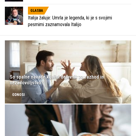
GLASBA
Italija žaluje: Umrla je legenda, ki je s svojimi
pesmimi zaznamovala Italijo
So spalne navade ključni dejavnik za razhod in
nezadovoljstvo?
ODNOSI