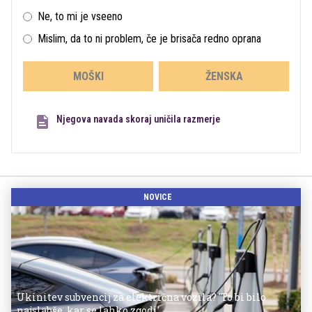
Ne, to mi je vseeno
Mislim, da to ni problem, če je brisača redno oprana
MOŠKI
ŽENSKA
Njegova navada skoraj uničila razmerje
NOVICE
Ukinitev subvencij za električna vozila? 'To bi bilo
najslabše, kar se lahko zgodi'