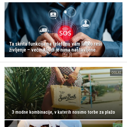
Ta skrita funkcija na telefonu vam lahko reši
življenje – večina ljudi je nima nastavljene
OGLAS
3 modne kombinacije, v katerih nosimo torbe za plažo