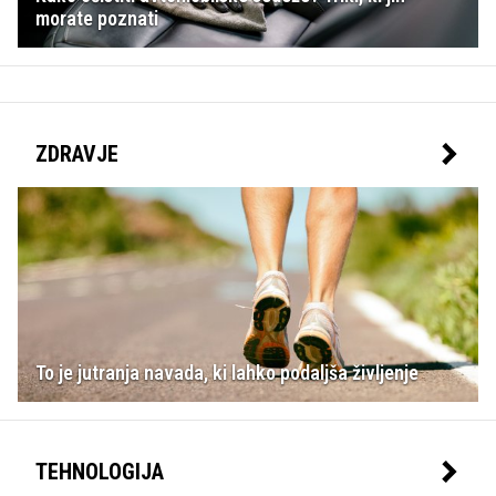
morate poznati
ZDRAVJE
To je jutranja navada, ki lahko podaljša življenje
TEHNOLOGIJA