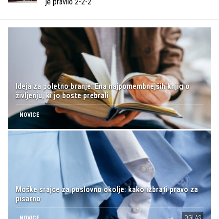
je pravilo 2-2-2
Ideja za poletno branje: Ena najpomembnejših knjig o
življenju, ki jo boste prebrali
NOVICE
Moške srajce za poslovno okolje: kako izbrati pravo za
pisarno
OGLAS
NOVICE