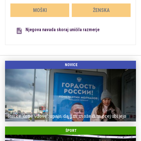
MOŠKI
ŽENSKA
Njegova navada skoraj uničila razmerje
NOVICE
Ruske 'črne vdove': upajo, da jim može čim prej ubijejo
ŠPORT