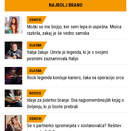
NAJBOLJ BRANO
ODNOSI
Moški se me bojijo, ker sem lepa in uspešna: Misica
razkrila, zakaj je še vedno samska
GLASBA
Italija žaluje: Umrla je legenda, ki je s svojimi
pesmimi zaznamovala Italijo
GLASBA
Rock legenda končuje kariero, čaka na operacijo srca
NOVICE
Ideja za poletno branje: Ena najpomembnejših knjig o
življenju, ki jo boste prebrali
ODNOSI
Se s partnerko spreminjata v sostanovalca? Rešitev