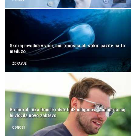
Skoraj nevidna v vodi, smrtonosna ob stiku: pazite na to
meduzo
ZDRAVJE
Bo moral Luka Dončić odšteti 43 milijonov? Anamaria naj
bi vložila novo zahtevo
ODNOSI