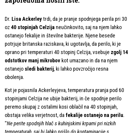
zaporedoma nosili iste.
Dr.
Lisa Ackerley
trdi, da je pranje spodnjega perila pri 30
oz
40 stopinjah Celzija
neučinkovito, saj na njem lahko
ostanejo fekalije in številne bakterije. Njene besede
potrjuje britanska raziskava, ki ugotavlja, da perilo, ki je
oprano pri temperaturi 40 stopinj Celzija, vsebuje
zgolj 14
odstotkov manj mikrobov
kot umazano in da na njem
ostanejo
sledi bakterij
, ki lahko povzročijo resna
obolenja.
Kot je pojasnila Ackerleyjeva, temperatura pranja pod 60
stopinjami Celzija ne ubije bakterij, in če spodnje perilo
peremo skupaj z ostalimi kosi oblačil na 40 stopinjah,
obstaja velika verjetnost, da
fekalije ostanejo na perilu
.
''
Ne perite spodnjih hlač s kuhinjskimi krpami pri nizkih
temperaturah, saj bi lahko prišlo do kontaminacije s