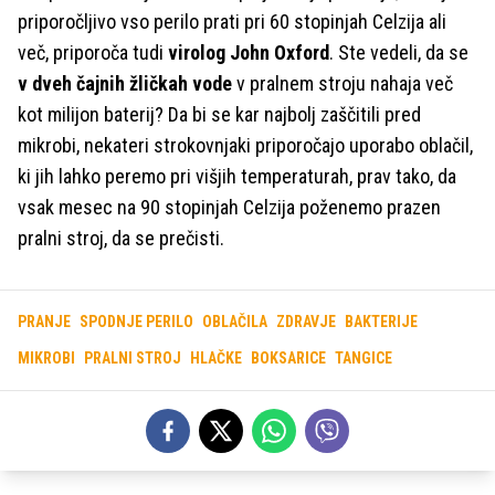
priporočljivo vso perilo prati pri 60 stopinjah Celzija ali
več, priporoča tudi
virolog John Oxford
. Ste vedeli, da se
v dveh čajnih žličkah vode
v pralnem stroju nahaja več
kot milijon baterij? Da bi se kar najbolj zaščitili pred
mikrobi, nekateri strokovnjaki priporočajo uporabo oblačil,
ki jih lahko peremo pri višjih temperaturah, prav tako, da
vsak mesec na 90 stopinjah Celzija poženemo prazen
pralni stroj, da se prečisti.
PRANJE
SPODNJE PERILO
OBLAČILA
ZDRAVJE
BAKTERIJE
MIKROBI
PRALNI STROJ
HLAČKE
BOKSARICE
TANGICE