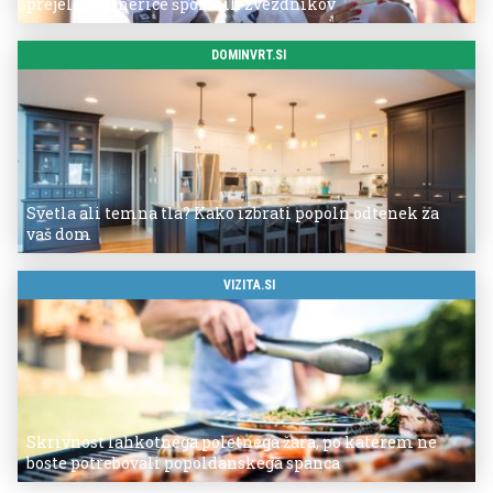
prejele partnerice športnih zvezdnikov
DOMINVRT.SI
Svetla ali temna tla? Kako izbrati popoln odtenek za
vaš dom
VIZITA.SI
Skrivnost lahkotnega poletnega žara, po katerem ne
boste potrebovali popoldanskega spanca