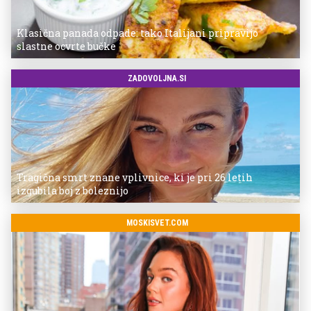
Klasična panada odpade: tako Italijani pripravijo
slastne ocvrte bučke
ZADOVOLJNA.SI
Tragična smrt znane vplivnice, ki je pri 26 letih
izgubila boj z boleznijo
MOSKISVET.COM