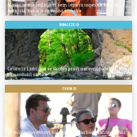
Moški se me bojijo, ker sem lepa in uspešna: Misica
razkrila, zakaj je še vedno samska
BIBALEZE.SI
Le uro iz Ljubljane se skriva pravi naravni čudež: izlet, ki
bo navdušil otroke
CEKIN.SI
43 milijonov evrov? Koliko so po razhodu zahtevale ali