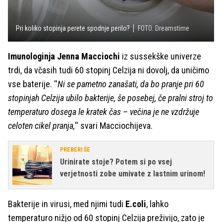
Pri koliko stopinja perete spodnje perilo?
FOTO: Dreamstime
Imunologinja Jenna Macciochi
iz sussekške univerze
trdi, da včasih tudi 60 stopinj Celzija ni dovolj, da uničimo
vse baterije. ''
Ni se pametno zanašati, da bo pranje pri 60
stopinjah Celzija ubilo bakterije, še posebej, če pralni stroj to
temperaturo dosega le kratek čas – večina je ne vzdržuje
celoten cikel pranja,
'' svari Macciochijeva.
PREBERI ŠE
Urinirate stoje? Potem si po vsej
verjetnosti zobe umivate z lastnim urinom!
Bakterije in virusi, med njimi tudi
E.coli
, lahko
temperaturo nižjo od 60 stopinj Celzija preživijo, zato je