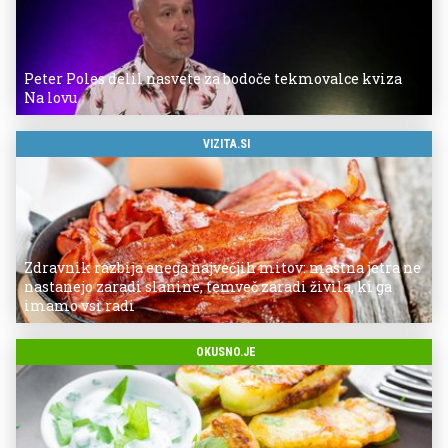
Peter Poles delil nasvete za bodoče tekmovalce kviza
Na lovu
VIZITA.SI
Zdravnik razbija enega največjih mitov: mastna jetra ne
nastanejo zaradi slanine, temveč zaradi živila, ki ga
imamo vsi radi
OKUSNO.JE