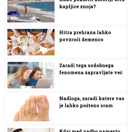
kapljice znoja?
Hitra prehrana lahko
povzroči demenco
Zaradi tega sodobnega
fenomena zapravljate več
Nadloga, zaradi katere vas
je lahko pošteno sram
Kdaj med vadbo namesto