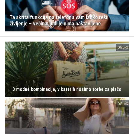
Ta skrita funkcija na telefonu vam lahko reši
življenje – večina ljudi je nima nastavljene
OGLAS
3 modne kombinacije, v katerih nosimo torbe za plažo
OGLAS