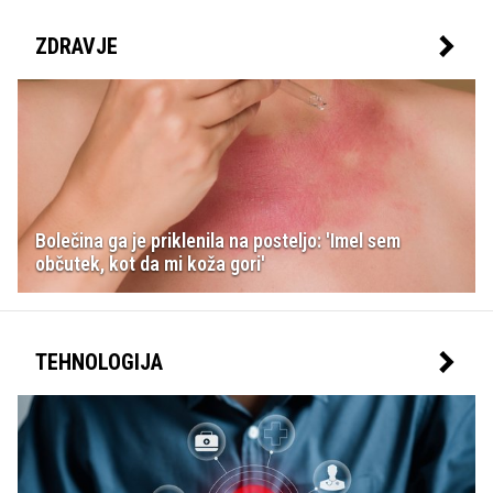
ZDRAVJE
Bolečina ga je priklenila na posteljo: 'Imel sem
občutek, kot da mi koža gori'
TEHNOLOGIJA