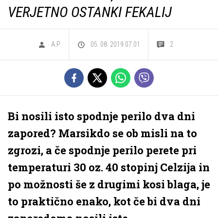
VERJETNO OSTANKI FEKALIJ
A.P.
05. 08. 2019 07.01
2
Bi nosili isto spodnje perilo dva dni
zapored? Marsikdo se ob misli na to
zgrozi, a če spodnje perilo perete pri
temperaturi 30 oz. 40 stopinj Celzija in
po možnosti še z drugimi kosi blaga, je
to praktično enako, kot če bi dva dni