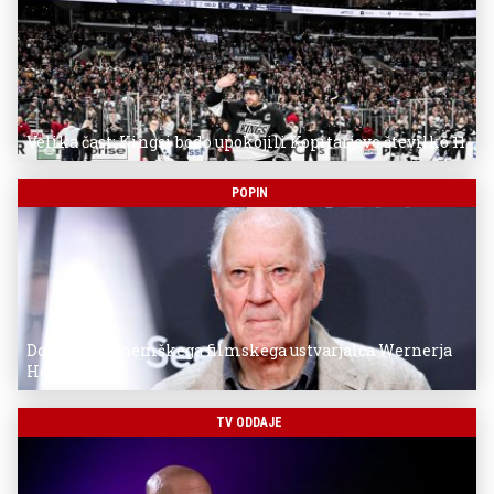
Velika čast: Kingsi bodo upokojili Kopitarjevo številko 11
POPIN
Donostia za nemškega filmskega ustvarjalca Wernerja
Herzoga
TV ODDAJE