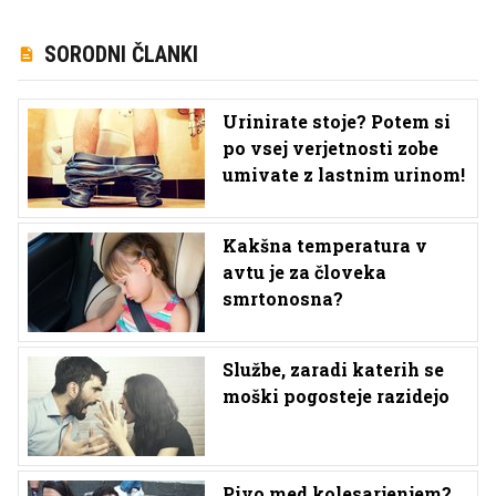
SORODNI ČLANKI
Urinirate stoje? Potem si
po vsej verjetnosti zobe
umivate z lastnim urinom!
Kakšna temperatura v
avtu je za človeka
smrtonosna?
Službe, zaradi katerih se
moški pogosteje razidejo
Pivo med kolesarjenjem?