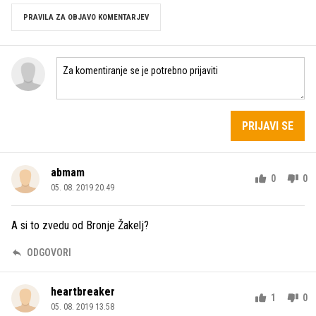
PRAVILA ZA OBJAVO KOMENTARJEV
PRIJAVI SE
abmam
0
0
05. 08. 2019 20.49
A si to zvedu od Bronje Žakelj?
ODGOVORI
heartbreaker
1
0
05. 08. 2019 13.58