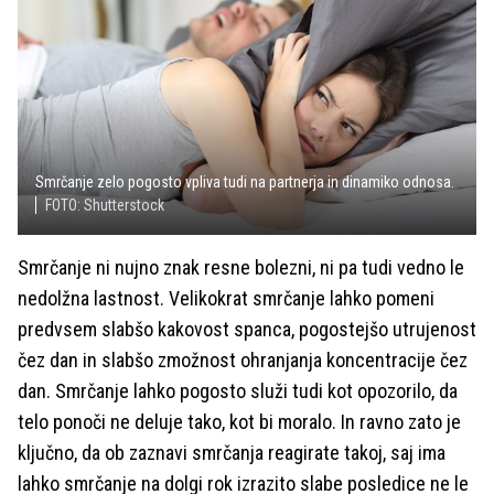
Smrčanje zelo pogosto vpliva tudi na partnerja in dinamiko odnosa.
FOTO: Shutterstock
Smrčanje ni nujno znak resne bolezni, ni pa tudi vedno le
nedolžna lastnost. Velikokrat smrčanje lahko pomeni
predvsem slabšo kakovost spanca, pogostejšo utrujenost
čez dan in slabšo zmožnost ohranjanja koncentracije čez
dan. Smrčanje lahko pogosto služi tudi kot opozorilo, da
telo ponoči ne deluje tako, kot bi moralo. In ravno zato je
ključno, da ob zaznavi smrčanja reagirate takoj, saj ima
lahko smrčanje na dolgi rok izrazito slabe posledice ne le