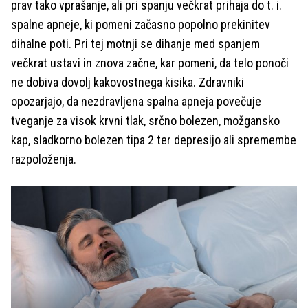
prav tako vprašanje, ali pri spanju večkrat prihaja do t. i.
spalne apneje, ki pomeni začasno popolno prekinitev
dihalne poti. Pri tej motnji se dihanje med spanjem
večkrat ustavi in znova začne, kar pomeni, da telo ponoči
ne dobiva dovolj kakovostnega kisika. Zdravniki
opozarjajo, da nezdravljena spalna apneja povečuje
tveganje za visok krvni tlak, srčno bolezen, možgansko
kap, sladkorno bolezen tipa 2 ter depresijo ali spremembe
razpoloženja.