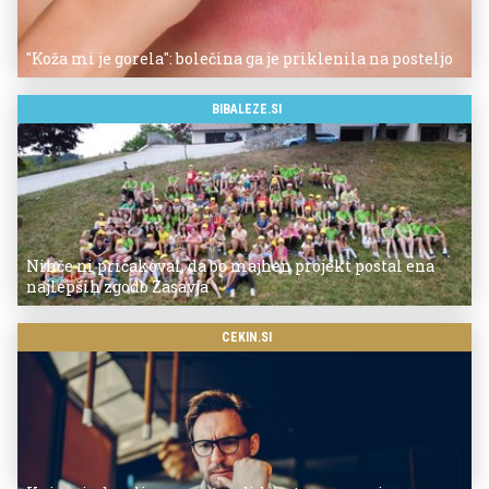
"Koža mi je gorela": bolečina ga je priklenila na posteljo
BIBALEZE.SI
Nihče ni pričakoval, da bo majhen projekt postal ena
najlepših zgodb Zasavja
CEKIN.SI