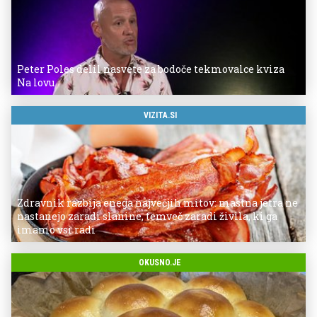
Peter Poles delil nasvete za bodoče tekmovalce kviza
Na lovu
VIZITA.SI
Zdravnik razbija enega največjih mitov: mastna jetra ne
nastanejo zaradi slanine, temveč zaradi živila, ki ga
imamo vsi radi
OKUSNO.JE