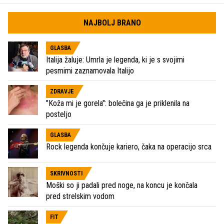
NAJBOLJ BRANO
GLASBA
Italija žaluje: Umrla je legenda, ki je s svojimi
pesmimi zaznamovala Italijo
ZDRAVJE
"Koža mi je gorela": bolečina ga je priklenila na
posteljo
GLASBA
Rock legenda končuje kariero, čaka na operacijo srca
SKRIVNOSTI
Moški so ji padali pred noge, na koncu je končala
pred strelskim vodom
FIT