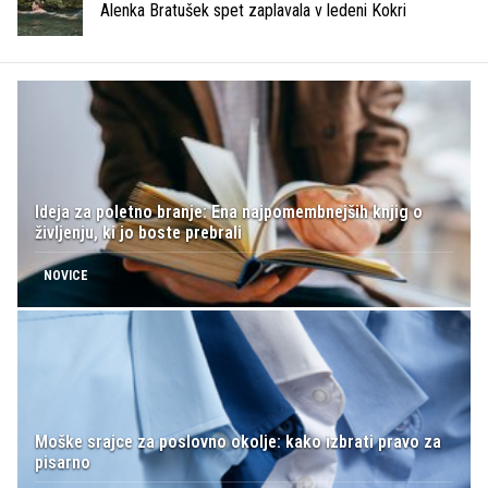
Alenka Bratušek spet zaplavala v ledeni Kokri
Ideja za poletno branje: Ena najpomembnejših knjig o
življenju, ki jo boste prebrali
NOVICE
Moške srajce za poslovno okolje: kako izbrati pravo za
pisarno