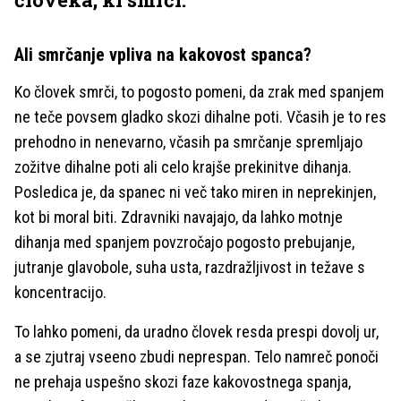
Ali smrčanje vpliva na kakovost spanca?
Ko človek smrči, to pogosto pomeni, da zrak med spanjem
ne teče povsem gladko skozi dihalne poti. Včasih je to res
prehodno in nenevarno, včasih pa smrčanje spremljajo
zožitve dihalne poti ali celo krajše prekinitve dihanja.
Posledica je, da spanec ni več tako miren in neprekinjen,
kot bi moral biti. Zdravniki navajajo, da lahko motnje
dihanja med spanjem povzročajo pogosto prebujanje,
jutranje glavobole, suha usta, razdražljivost in težave s
koncentracijo.
To lahko pomeni, da uradno človek resda prespi dovolj ur,
a se zjutraj vseeno zbudi neprespan. Telo namreč ponoči
ne prehaja uspešno skozi faze kakovostnega spanja,