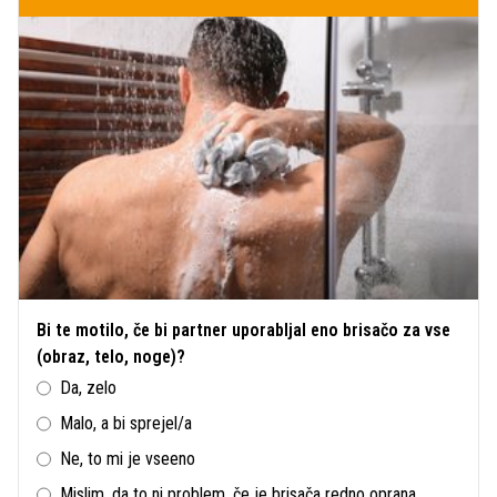
Bi te motilo, če bi partner uporabljal eno brisačo za vse
(obraz, telo, noge)?
Da, zelo
Malo, a bi sprejel/a
Ne, to mi je vseeno
Mislim, da to ni problem, če je brisača redno oprana