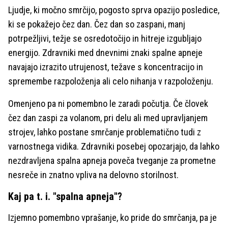
Ljudje, ki močno smrčijo, pogosto sprva opazijo posledice,
ki se pokažejo čez dan. Čez dan so zaspani, manj
potrpežljivi, težje se osredotočijo in hitreje izgubljajo
energijo. Zdravniki med dnevnimi znaki spalne apneje
navajajo izrazito utrujenost, težave s koncentracijo in
spremembe razpoloženja ali celo nihanja v razpoloženju.
Omenjeno pa ni pomembno le zaradi počutja. Če človek
čez dan zaspi za volanom, pri delu ali med upravljanjem
strojev, lahko postane smrčanje problematično tudi z
varnostnega vidika. Zdravniki posebej opozarjajo, da lahko
nezdravljena spalna apneja poveča tveganje za prometne
nesreče in znatno vpliva na delovno storilnost.
Kaj pa t. i. "spalna apneja"?
Izjemno pomembno vprašanje, ko pride do smrčanja, pa je