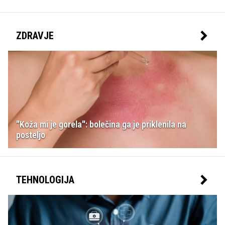
ZDRAVJE
"Koža mi je gorela": bolečina ga je priklenila na
posteljo
TEHNOLOGIJA