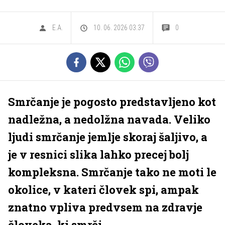
E.A.
10. 06. 2026 03.37
0
Smrčanje je pogosto predstavljeno kot
nadležna, a nedolžna navada. Veliko
ljudi smrčanje jemlje skoraj šaljivo, a
je v resnici slika lahko precej bolj
kompleksna. Smrčanje tako ne moti le
okolice, v kateri človek spi, ampak
znatno vpliva predvsem na zdravje
človeka, ki smrči.