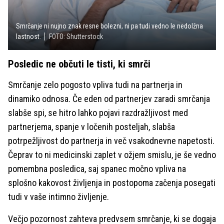
Smrčanje ni nujno znak resne bolezni, ni pa tudi vedno le nedolžna
lastnost.
FOTO: Shutterstock
Posledic ne občuti le tisti, ki smrči
Smrčanje zelo pogosto vpliva tudi na partnerja in
dinamiko odnosa. Če eden od partnerjev zaradi smrčanja
slabše spi, se hitro lahko pojavi razdražljivost med
partnerjema, spanje v ločenih posteljah, slabša
potrpežljivost do partnerja in več vsakodnevne napetosti.
Čeprav to ni medicinski zaplet v ožjem smislu, je še vedno
pomembna posledica, saj spanec močno vpliva na
splošno kakovost življenja in postopoma začenja posegati
tudi v vaše intimno življenje.
Večjo pozornost zahteva predvsem smrčanje, ki se dogaja