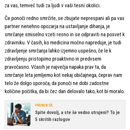
za vas, temveč tudi za ljudi v vaši tesni okolici.
Če ponoči redno smrčite, se zbujate neprespani ali pa vas
partner nenehno opozarja na ustavljanje dihanja, je
smrčanje smiselno vzeti resno in se odpraviti na posvet k
zdravniku. V časih, ko medicina močno napreduje, je tudi
zdravljenje smrčanja lahko izjemno uspešno, če le k
zdravljenju pristopimo proaktivno in predvsem
pravočasno. Včasih je največja napaka prav ta, da
smrčanje leta jemljemo kot nekaj običajnega, čeprav nam
telo že dolgo sporoča, da ponoči ne dobi zadostne
količine počitka, da bi čez dan delovalo tako, kot bi moralo.
PREBERI ŠE
Spite dovolj, a ste še vedno utrujeni? To je
5 skritih razlogov