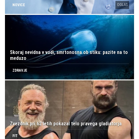
OGLAS
NOVICE
Skoraj nevidna v vodi, smrtonosna ob stiku: pazite na to
meduzo
ZDRAVJE
Zvezdnik pri 62 letih pokazal telo pravega gladiatorja
FIT