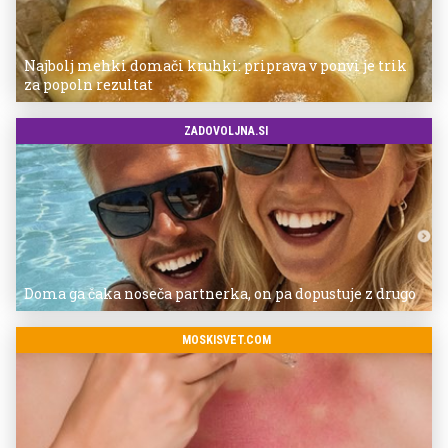
Najbolj mehki domači kruhki: priprava v ponvi je trik
za popoln rezultat
ZADOVOLJNA.SI
Doma ga čaka noseča partnerka, on pa dopustuje z drugo
MOSKISVET.COM