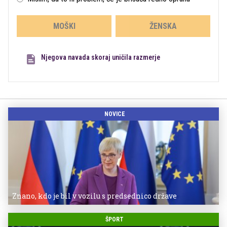
MOŠKI
ŽENSKA
Njegova navada skoraj uničila razmerje
NOVICE
Znano, kdo je bil v vozilu s predsednico države
ŠPORT