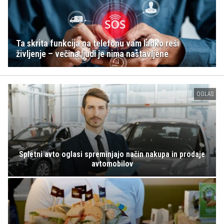
Ta skrita funkcija na telefonu vam lahko reši
življenje – večina ljudi je nima nastavljene
OGLAS
Spletni avto oglasi spreminjajo način nakupa in prodaje
avtomobilov