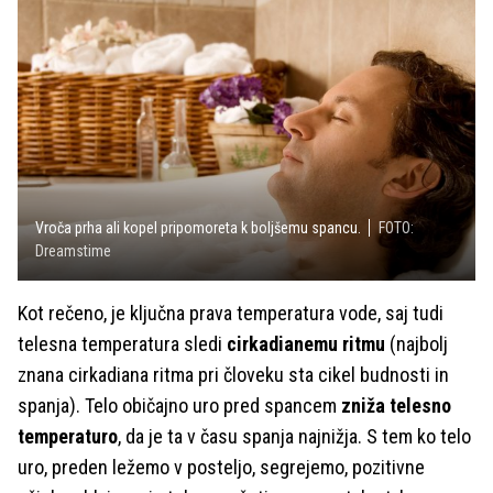
Vroča prha ali kopel pripomoreta k boljšemu spancu.
FOTO:
Dreamstime
Kot rečeno, je ključna prava temperatura vode, saj tudi
telesna temperatura sledi
cirkadianemu ritmu
(najbolj
znana cirkadiana ritma pri človeku sta cikel budnosti in
spanja). Telo običajno uro pred spancem
zniža telesno
temperaturo
, da je ta v času spanja najnižja. S tem ko telo
uro, preden ležemo v posteljo, segrejemo, pozitivne