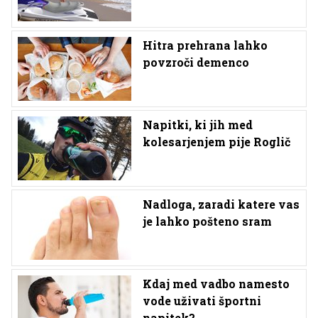
Hitra prehrana lahko
povzroči demenco
Napitki, ki jih med
kolesarjenjem pije Roglič
Nadloga, zaradi katere vas
je lahko pošteno sram
Kdaj med vadbo namesto
vode uživati športni
napitek?