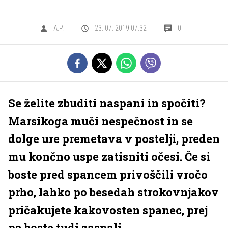
A.P.
23. 07. 2019 07.32
0
Se želite zbuditi naspani in spočiti?
Marsikoga muči nespečnost in se
dolge ure premetava v postelji, preden
mu končno uspe zatisniti očesi. Če si
boste pred spancem privoščili vročo
prho, lahko po besedah strokovnjakov
pričakujete kakovosten spanec, prej
pa boste tudi zaspali.