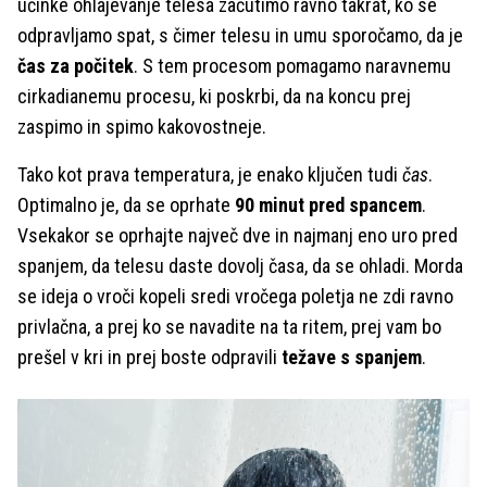
učinke ohlajevanje telesa začutimo ravno takrat, ko se
odpravljamo spat, s čimer telesu in umu sporočamo, da je
čas za počitek
. S tem procesom pomagamo naravnemu
cirkadianemu procesu, ki poskrbi, da na koncu prej
zaspimo in spimo kakovostneje.
Tako kot prava temperatura, je enako ključen tudi
čas
.
Optimalno je, da se oprhate
90 minut pred spancem
.
Vsekakor se oprhajte največ dve in najmanj eno uro pred
spanjem, da telesu daste dovolj časa, da se ohladi. Morda
se ideja o vroči kopeli sredi vročega poletja ne zdi ravno
privlačna, a prej ko se navadite na ta ritem, prej vam bo
prešel v kri in prej boste odpravili
težave s spanjem
.