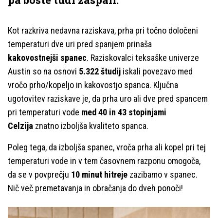
Kot razkriva nedavna raziskava, prha pri točno določeni
temperaturi dve uri pred spanjem prinaša
kakovostnejši spanec
. Raziskovalci teksaške univerze
Austin so na osnovi
5.322 študij
iskali povezavo med
vročo prho/kopeljo in kakovostjo spanca. Ključna
ugotovitev raziskave je, da prha uro ali dve pred spancem
pri temperaturi vode
med 40 in 43 stopinjami
Celzija
znatno izboljša kvaliteto spanca.
Poleg tega, da izboljša spanec, vroča prha ali kopel pri tej
temperaturi vode in v tem časovnem razponu omogoča,
da se v povprečju
10 minut hitreje
zazibamo v spanec.
Nič več premetavanja in obračanja do dveh ponoči!