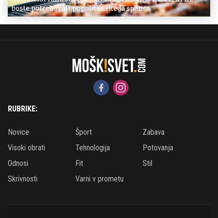
boste potrebovali popoldanskega spanca
RUBRIKE:
Novice
Šport
Zabava
Visoki obrati
Tehnologija
Potovanja
Odnosi
Fit
Stil
Skrivnosti
Varni v prometu