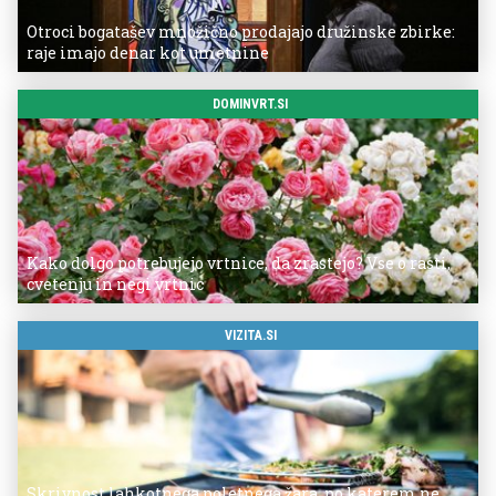
Otroci bogatašev množično prodajajo družinske zbirke:
raje imajo denar kot umetnine
DOMINVRT.SI
Kako dolgo potrebujejo vrtnice, da zrastejo? Vse o rasti,
cvetenju in negi vrtnic
VIZITA.SI
Skrivnost lahkotnega poletnega žara, po katerem ne