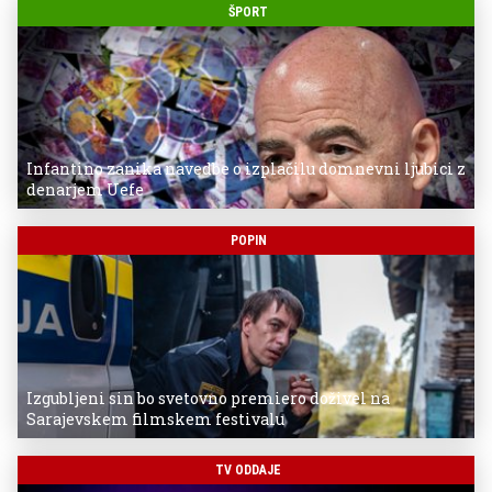
ŠPORT
Infantino zanika navedbe o izplačilu domnevni ljubici z
denarjem Uefe
POPIN
Izgubljeni sin bo svetovno premiero doživel na
Sarajevskem filmskem festivalu
TV ODDAJE