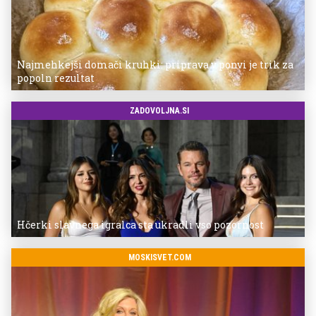
Najmehkejši domači kruhki: priprava v ponvi je trik za
popoln rezultat
ZADOVOLJNA.SI
Hčerki slavnega igralca sta ukradli vso pozornost
MOSKISVET.COM