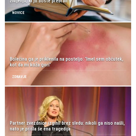
življenju, ki jo boste prebrali
NOVICE
Bolečina ga je priklenila na posteljo: 'Imel sem občutek,
kot da mi koža gori'
ZDRAVJE
Partner zvezdnice izginil brez sledu: nikoli ga niso našli,
nato je prišla še ena tragedija