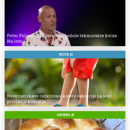
Peter Poles delil nasvete za bodoče tekmovalce kviza
Na lovu
VIZITA.SI
Nove raziskave razkrivajo, katere bakterije na koži
privlačijo komarje
OKUSNO.JE