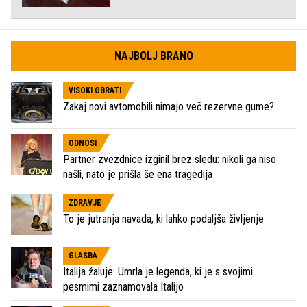
NAJBOLJ BRANO
VISOKI OBRATI
Zakaj novi avtomobili nimajo več rezervne gume?
ODNOSI
Partner zvezdnice izginil brez sledu: nikoli ga niso
našli, nato je prišla še ena tragedija
ZDRAVJE
To je jutranja navada, ki lahko podaljša življenje
GLASBA
Italija žaluje: Umrla je legenda, ki je s svojimi
pesmimi zaznamovala Italijo