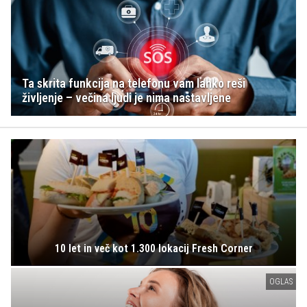
Ta skrita funkcija na telefonu vam lahko reši
življenje – večina ljudi je nima nastavljene
10 let in več kot 1.300 lokacij Fresh Corner
OGLAS