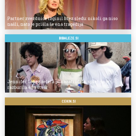
Partner zvezdnice izginil brez sledu: nikoli ga niso
našli, nato je prišla še ena tragedija
BIBALEZE.SI
Jennifer Lopez želela pokazati idilo, splet pa je
razburila ena stvar
CEKIN.SI