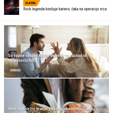
GLASBA
Rock legenda končuje kariero, čaka na operacijo srca
So spalne navade ključni dejavnik za razhod in
nezadovoljstvo?
ODNOSI
Ideja za poletno branje: Ena najpomembnejših knjig o