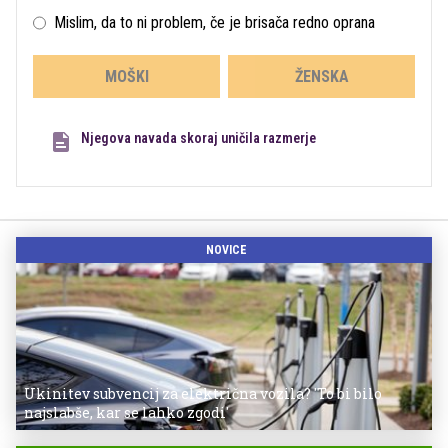
Mislim, da to ni problem, če je brisača redno oprana
MOŠKI
ŽENSKA
Njegova navada skoraj uničila razmerje
NOVICE
Ukinitev subvencij za električna vozila? 'To bi bilo
najslabše, kar se lahko zgodi'