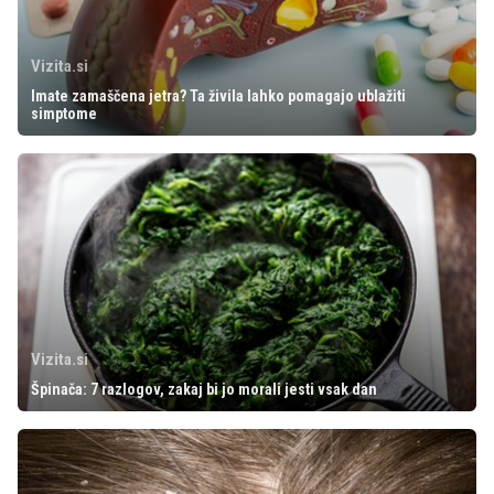
Vizita.si
Imate zamaščena jetra? Ta živila lahko pomagajo ublažiti
simptome
Vizita.si
Špinača: 7 razlogov, zakaj bi jo morali jesti vsak dan