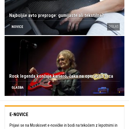
Najboljše avto preproge: gumijaste ali tekstilne?
OGLAS
NOVICE
Rock legenda končuje kariero, čaka na operacijo srca
GLASBA
E-NOVICE
Prijavi se na Moskisvet e-novičke in bodi na tekočem z lepotnimi in