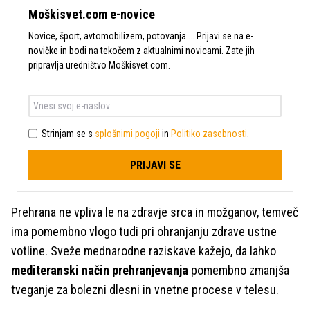
Moškisvet.com e-novice
Novice, šport, avtomobilizem, potovanja ... Prijavi se na e-
novičke in bodi na tekočem z aktualnimi novicami. Zate jih
pripravlja uredništvo Moškisvet.com.
Strinjam se s
splošnimi pogoji
in
Politiko zasebnosti
.
PRIJAVI SE
Prehrana ne vpliva le na zdravje srca in možganov, temveč
ima pomembno vlogo tudi pri ohranjanju zdrave ustne
votline. Sveže mednarodne raziskave kažejo, da lahko
mediteranski način prehranjevanja
pomembno zmanjša
tveganje za bolezni dlesni in vnetne procese v telesu.