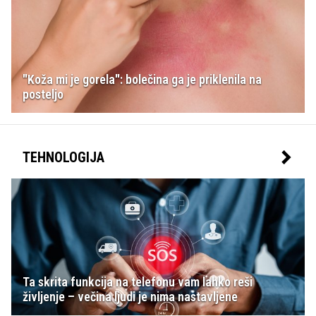
"Koža mi je gorela": bolečina ga je priklenila na
posteljo
TEHNOLOGIJA
Ta skrita funkcija na telefonu vam lahko reši
življenje – večina ljudi je nima nastavljene