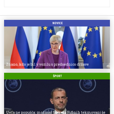
NOVICE
Znano, kdo je bil v vozilu s predsednico države
ŠPORT
Uefa ne popušča: možnost bojkota Fifinih tekmovanj še