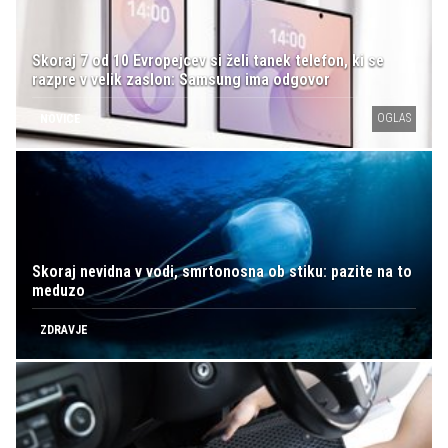
Skoraj 7 od 10 Evropejcev si želi tanek telefon, ki se
razpre v velik zaslon: Samsung ima odgovor
OGLAS
NOVICE
Skoraj nevidna v vodi, smrtonosna ob stiku: pazite na to
meduzo
ZDRAVJE