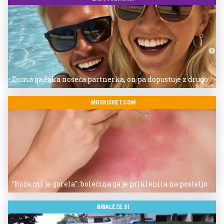
Doma ga čaka noseča partnerka, on pa dopustuje z drugo
MOSKISVET.COM
"Koža mi je gorela": bolečina ga je priklenila na posteljo
BIBALEZE.SI