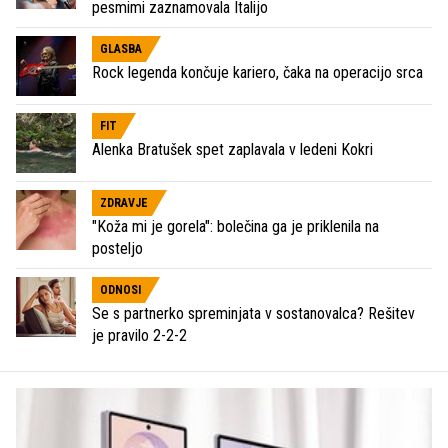
pesmimi zaznamovala Italijo
GLASBA
Rock legenda končuje kariero, čaka na operacijo srca
FIT
Alenka Bratušek spet zaplavala v ledeni Kokri
ZDRAVJE
"Koža mi je gorela": bolečina ga je priklenila na
posteljo
ODNOSI
Se s partnerko spreminjata v sostanovalca? Rešitev
je pravilo 2-2-2