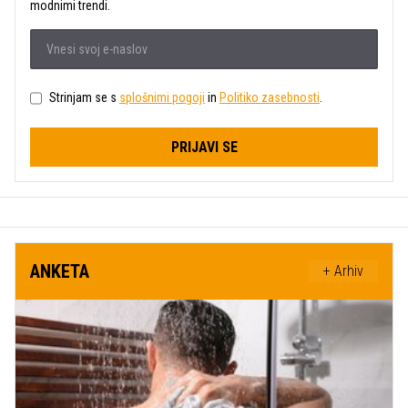
modnimi trendi.
Strinjam se s
splošnimi pogoji
in
Politiko zasebnosti
.
PRIJAVI SE
ANKETA
+ Arhiv