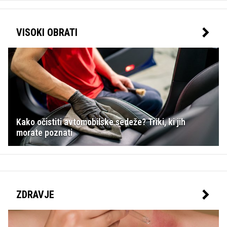
VISOKI OBRATI
Kako očistiti avtomobilske sedeže? Triki, ki jih
morate poznati
ZDRAVJE