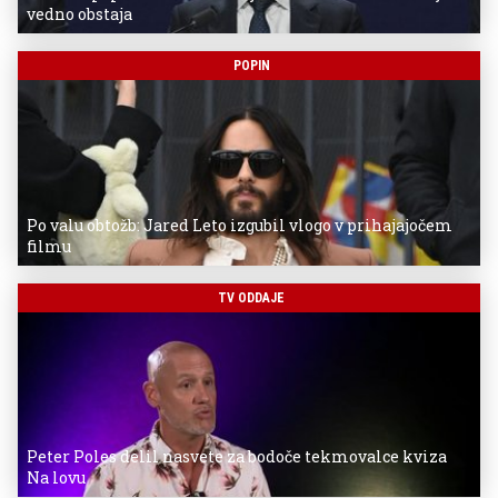
vedno obstaja
POPIN
Po valu obtožb: Jared Leto izgubil vlogo v prihajajočem
filmu
TV ODDAJE
Peter Poles delil nasvete za bodoče tekmovalce kviza
Na lovu