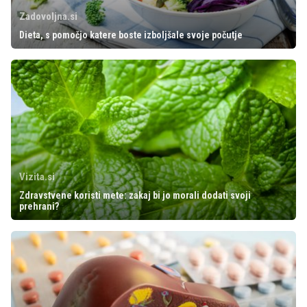
Zadovoljna.si
Dieta, s pomočjo katere boste izboljšale svoje počutje
Vizita.si
Zdravstvene koristi mete: zakaj bi jo morali dodati svoji
prehrani?