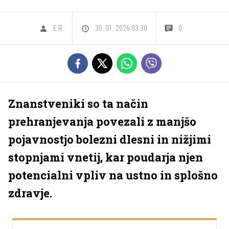
E.R.
30. 01. 2026 03.30
0
Znanstveniki so ta način
prehranjevanja povezali z manjšo
pojavnostjo bolezni dlesni in nižjimi
stopnjami vnetij, kar poudarja njen
potencialni vpliv na ustno in splošno
zdravje.