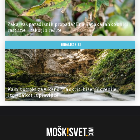
Zakaj vaš paradižnik propada? Ena napaka lahko uniči
rastline – tako jih rešite
BIBALEZE.SI
Kam z otroki za vikend? Ta skriti biser Slovenije
izgleda kot iz pravljice