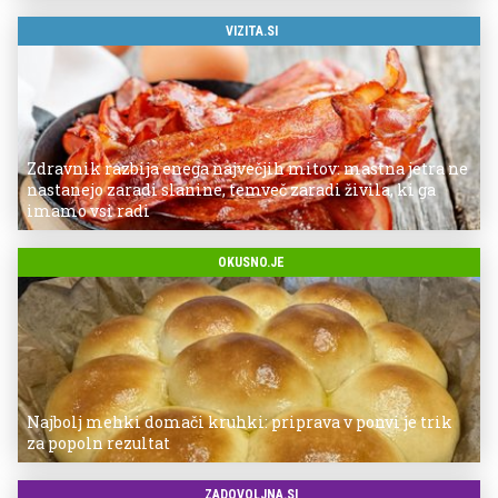
VIZITA.SI
Zdravnik razbija enega največjih mitov: mastna jetra ne
nastanejo zaradi slanine, temveč zaradi živila, ki ga
imamo vsi radi
OKUSNO.JE
Najbolj mehki domači kruhki: priprava v ponvi je trik
za popoln rezultat
ZADOVOLJNA.SI