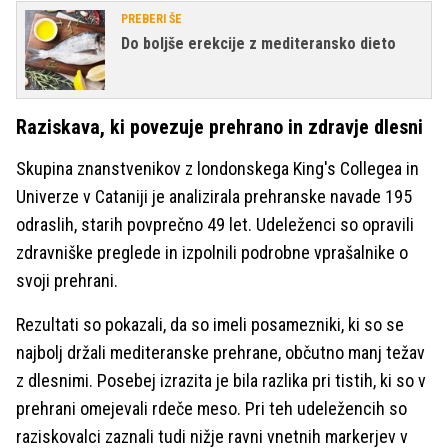
PREBERI ŠE
Do boljše erekcije z mediteransko dieto
Raziskava, ki povezuje prehrano in zdravje dlesni
Skupina znanstvenikov z londonskega King's Collegea in
Univerze v Cataniji je analizirala prehranske navade 195
odraslih, starih povprečno 49 let. Udeleženci so opravili
zdravniške preglede in izpolnili podrobne vprašalnike o
svoji prehrani.
Rezultati so pokazali, da so imeli posamezniki, ki so se
najbolj držali mediteranske prehrane, občutno manj težav
z dlesnimi. Posebej izrazita je bila razlika pri tistih, ki so v
prehrani omejevali rdeče meso. Pri teh udeležencih so
raziskovalci zaznali tudi nižje ravni vnetnih markerjev v