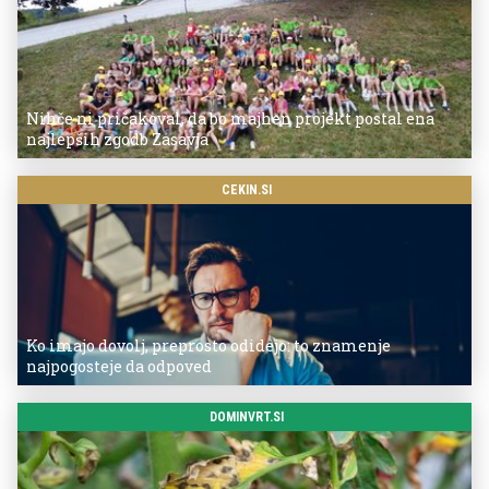
Nihče ni pričakoval, da bo majhen projekt postal ena
najlepših zgodb Zasavja
CEKIN.SI
Ko imajo dovolj, preprosto odidejo: to znamenje
najpogosteje da odpoved
DOMINVRT.SI