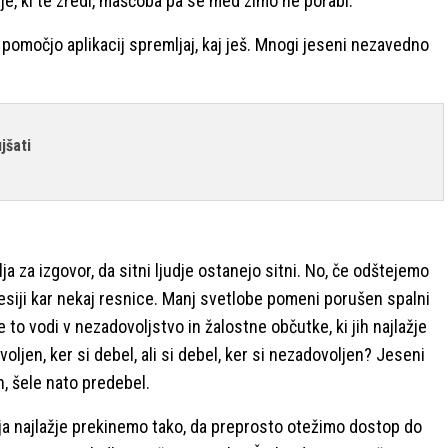
je, ki te zredi, maščoba pa se med zimo ne porabi.
s pomočjo aplikacij spremljaj, kaj ješ. Mnogi jeseni nezavedno
jšati
 za izgovor, da sitni ljudje ostanejo sitni. No, če odštejemo
resiji kar nekaj resnice. Manj svetlobe pomeni porušen spalni
o vodi v nezadovoljstvo in žalostne občutke, ki jih najlažje
ljen, ker si debel, ali si debel, ker si nezadovoljen? Jeseni
n, šele nato predebel.
nja najlažje prekinemo tako, da preprosto otežimo dostop do