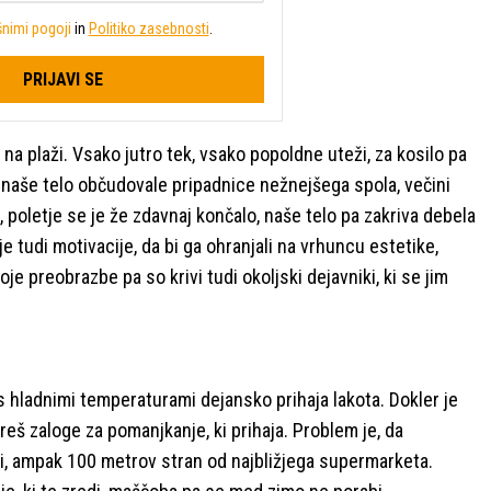
nimi pogoji
in
Politiko zasebnosti
.
PRIJAVI SE
na plaži. Vsako jutro tek, vsako popoldne uteži, za kosilo pa
 naše telo občudovale pripadnice nežnejšega spola, večini
, poletje se je že zdavnaj končalo, naše telo pa zakriva debela
 je tudi motivacije, da bi ga ohranjali na vrhuncu estetike,
oje preobrazbe pa so krivi tudi okoljski dejavniki, ki se jim
a s hladnimi temperaturami dejansko prihaja lakota. Dokler je
reš zaloge za pomanjkanje, ki prihaja. Problem je, da
ami, ampak 100 metrov stran od najbližjega supermarketa.