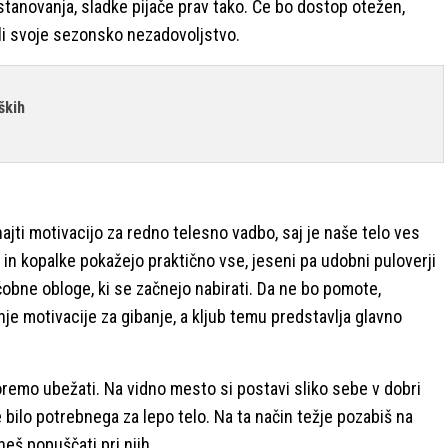
tanovanja, sladke pijače prav tako. Če bo dostop otežen,
ili svoje sezonsko nezadovoljstvo.
ških
ajti motivacijo za redno telesno vadbo, saj je naše telo ves
e in kopalke pokažejo praktično vse, jeseni pa udobni puloverji
čobne obloge, ki se začnejo nabirati. Da ne bo pomote,
anje motivacije za gibanje, a kljub temu predstavlja glavno
oremo ubežati. Na vidno mesto si postavi sliko sebe v dobri
e bilo potrebnega za lepo telo. Na ta način težje pozabiš na
eš popuščati pri njih.