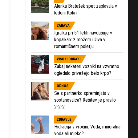
Alenka Bratušek spet zaplavala v
ledeni Kokri
ZABAVA
Igralka pri 51 letih navdušuje v
kopalkah: z možem uživa v
romantičnem poletju
VISOKI OBRATI
Zakaj nekateri vozniki na vzvratno
ogledalo privežejo belo krpo?
ODNOSI
Se s partnerko spreminjata v
sostanovalca? Rešitev je pravilo
2-2-2
ZDRAVJE
Hidracija v vročini: Voda, mineralna
voda ali mleko?