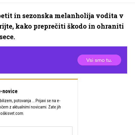
etit in sezonska melanholija vodita v
jte, kako preprečiti škodo in ohraniti
sece.
-novice
lizem, potovanja ... Prijavi se na e-
očem z aktualnimi novicami. Zate jih
Moškisvet.com.