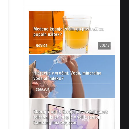
Medeno žganje: s čim ga postreči za
popoln užitek?
OGLAS
NOVICE
Hidracija v vročini: Voda, mineralna
voda ali mleko?
ZDRAVJE
Skoraj 7 od 10 Evropejcev si želi tanek
telefon, ki se razpre v velik zaslon:
Samsung ima odgovor