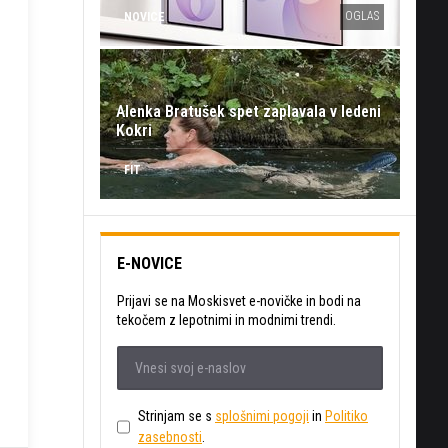
OGLAS
NOVICE
Alenka Bratušek spet zaplavala v ledeni
Kokri
FIT
E-NOVICE
Prijavi se na Moskisvet e-novičke in bodi na
tekočem z lepotnimi in modnimi trendi.
Strinjam se s
splošnimi pogoji
in
Politiko
zasebnosti
.