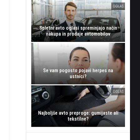
OGLAS
Spletni avto oglasi spreminjajo način
nakupa in prodaje avtomobilov
Se vam pogosto pojavi herpes na
ustnici?
OGLAS
Najboljše avto preproge: gumijaste ali
tekstilne?