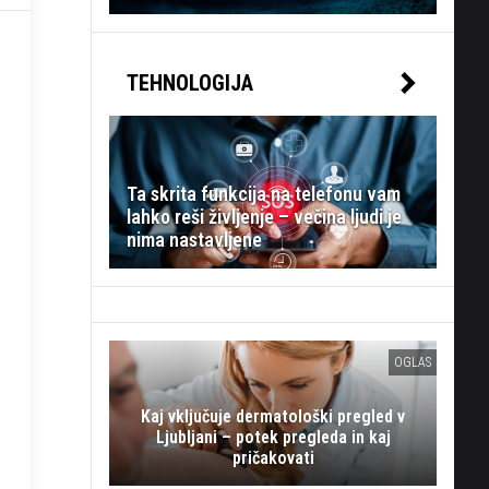
TEHNOLOGIJA
Ta skrita funkcija na telefonu vam
lahko reši življenje – večina ljudi je
nima nastavljene
OGLAS
Kaj vključuje dermatološki pregled v
Ljubljani – potek pregleda in kaj
pričakovati