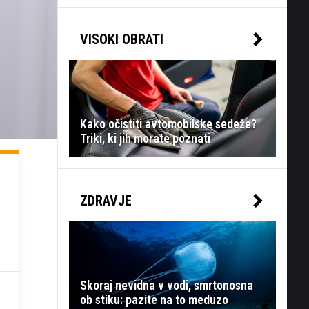
VISOKI OBRATI
Kako očistiti avtomobilske sedeže?
Triki, ki jih morate poznati
ZDRAVJE
Skoraj nevidna v vodi, smrtonosna
ob stiku: pazite na to meduzo