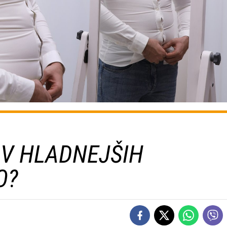
 V HLADNEJŠIH
O?