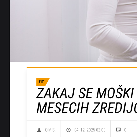
FIT
ZAKAJ SE MOŠKI
MESECIH ZREDIJ
O.M.S.
04. 12. 2025 02.00
0