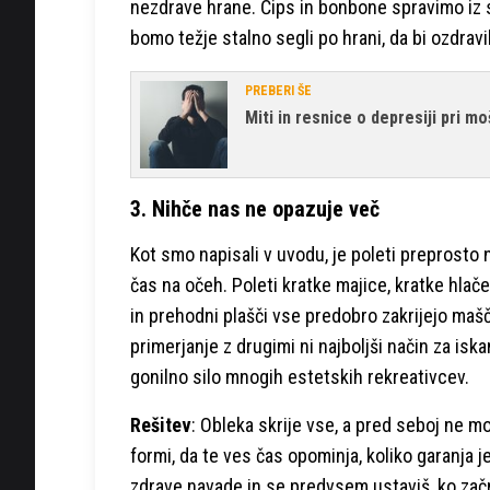
nezdrave hrane. Čips in bonbone spravimo iz s
bomo težje stalno segli po hrani, da bi ozdrav
PREBERI ŠE
Miti in resnice o depresiji pri mo
3. Nihče nas ne opazuje več
Kot smo napisali v uvodu, je poleti preprosto n
čas na očeh. Poleti kratke majice, kratke hlač
in prehodni plašči vse predobro zakrijejo maš
primerjanje z drugimi ni najboljši način za isk
gonilno silo mnogih estetskih rekreativcev.
Rešitev
: Obleka skrije vse, a pred seboj ne m
formi, da te ves čas opominja, koliko garanja j
zdrave navade in se predvsem ustaviš, ko začn