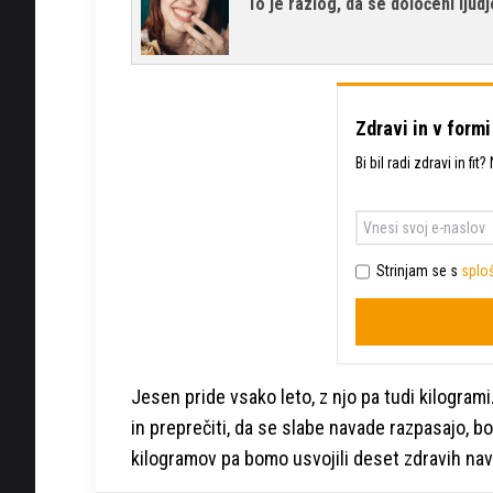
To je razlog, da se določeni ljudj
Zdravi in v formi
Bi bil radi zdravi in fi
Strinjam se s
sploš
Jesen pride vsako leto, z njo pa tudi kilogra
in preprečiti, da se slabe navade razpasajo, 
kilogramov pa bomo usvojili deset zdravih nav