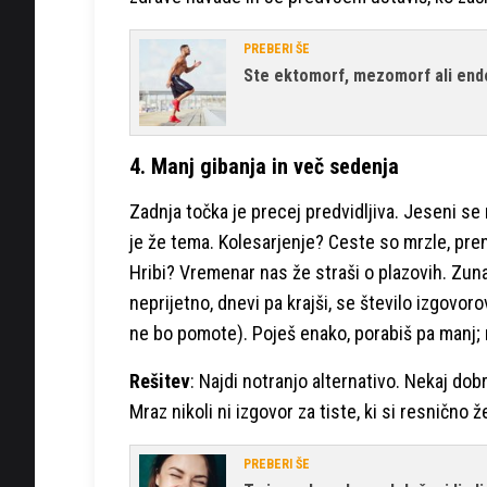
PREBERI ŠE
Ste ektomorf, mezomorf ali endom
4. Manj gibanja in več sedenja
Zadnja točka je precej predvidljiva. Jeseni s
je že tema. Kolesarjenje? Ceste so mrzle, pre
Hribi? Vremenar nas že straši o plazovih. Zun
neprijetno, dnevi pa krajši, se število izgovo
ne bo pomote). Poješ enako, porabiš pa manj; n
Rešitev
: Najdi notranjo alternativo. Nekaj dob
Mraz nikoli ni izgovor za tiste, ki si resnično že
PREBERI ŠE