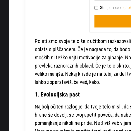
Strinjam se s
sploš
Poleti smo svoje telo še z užitkom razkazovali 
solata s piščancem. Če je nagrada to, da bodo
moških ni težko najti motivacije za gibanje. No
prevleka raznoraznih oblačil. Če je telo skrito,
veliko manjša. Nekaj krivde je na tebi, za del tv
lahko zoperstaviš, če veš, kako.
1. Evolucijska past
Najbolj očiten razlog je, da tvoje telo misli, d
hrane še dovolj, se tvoj apetit poveča, da nabe
pomanjkanje nikoli ne pride. Ne živiš več v j