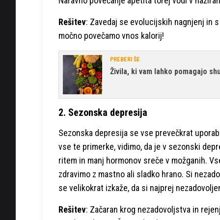
Naravno povečanje apetita torej vodi v nažiran
Rešitev
: Zavedaj se evolucijskih nagnjenj in 
močno povečamo vnos kalorij!
PREBERI ŠE
Živila, ki vam lahko pomagajo shu
2. Sezonska depresija
Sezonska depresija se vse prevečkrat uporablja
vse te primerke, vidimo, da je v sezonski dep
ritem in manj hormonov sreče v možganih. Vse t
zdravimo z mastno ali sladko hrano. Si nezadovo
se velikokrat izkaže, da si najprej nezadovolje
Rešitev
: Začaran krog nezadovoljstva in reje