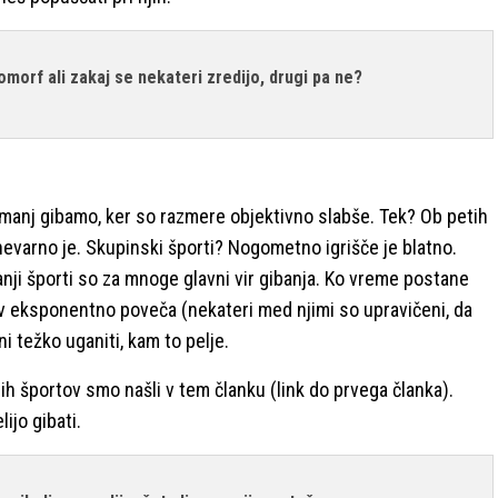
orf ali zakaj se nekateri zredijo, drugi pa ne?
e manj gibamo, ker so razmere objektivno slabše. Tek? Ob petih
nevarno je. Skupinski športi? Nogometno igrišče je blatno.
anji športi so za mnoge glavni vir gibanja. Ko vreme postane
rov eksponentno poveča (nekateri med njimi so upravičeni, da
i težko uganiti, kam to pelje.
rih športov smo našli v tem članku (link do prvega članka).
lijo gibati.