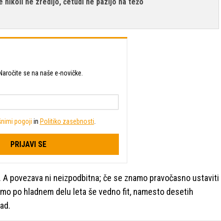
e nikoli ne zredijo, četudi ne pazijo na težo
t? Naročite se na naše e-novičke.
nimi pogoji
in
Politiko zasebnosti
.
PRIJAVI SE
mi. A povezava ni neizpodbitna; če se znamo pravočasno ustaviti
bomo po hladnem delu leta še vedno fit, namesto desetih
ad.