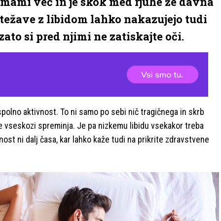
emami več in je skok med rjuhe že davna
e težave z libidom lahko nakazujejo tudi
ato si pred njimi ne zatiskajte oči.
olno aktivnost. To ni samo po sebi nič tragičnega in skrb
nje vseskozi spreminja. Je pa nizkemu libidu vsekakor treba
ost ni dalj časa, kar lahko kaže tudi na prikrite zdravstvene