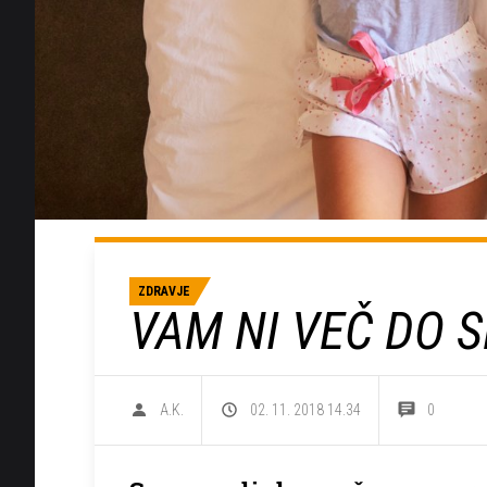
ZDRAVJE
VAM NI VEČ DO S
A.K.
02. 11. 2018 14.34
0