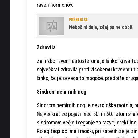
raven hormonov.
PREBERI ŠE
Nekoč ni dala, zdaj pa ne dobi!
Zdravila
Za nizko raven testosterona je lahko ’kriva’ t
največkrat zdravila proti visokemu krvnemu tla
lahko, če je seveda to mogoče, predpiše druga 
Sindrom nemirnih nog
Sindrom nemirnih nog je nevrološka motnja, p
Največkrat se pojavi med 50. in 60. letom star
sindromom večje tveganje za razvoj erektilne d
Poleg tega so imeli moški, pri katerih se je s