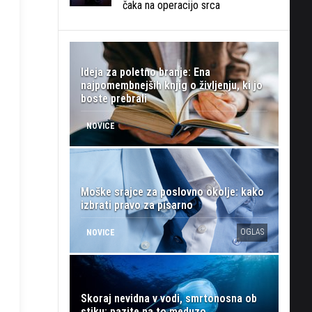
čaka na operacijo srca
Ideja za poletno branje: Ena
najpomembnejših knjig o življenju, ki jo
boste prebrali
NOVICE
Moške srajce za poslovno okolje: kako
izbrati pravo za pisarno
OGLAS
NOVICE
Skoraj nevidna v vodi, smrtonosna ob
stiku: pazite na to meduzo