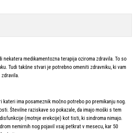
udi nekatera medikamentozna terapija oziroma zdravila. To so
ku. Tudi takšne stvari je potrebno omeniti zdravniku, ki vam
zdravila.
ri kateri ima posameznik močno potrebo po premikanju nog.
osti. Številne raziskave so pokazale, da imajo moški s tem
isfunkcije (motnje erekcije) kot tisti, ki sindroma nimajo.
indrom nemirnih nog pojavil vsaj petkrat v mesecu, kar 50