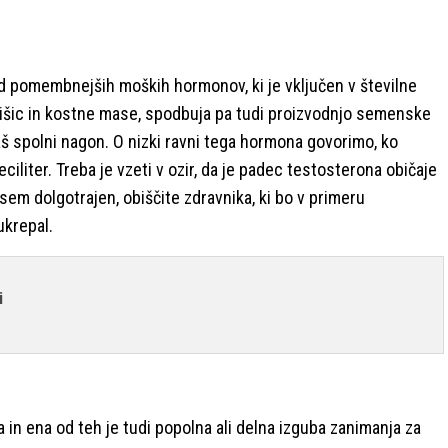
od pomembnejših moških hormonov, ki je vključen v številne
mišic in kostne mase, spodbuja pa tudi proizvodnjo semenske
aš spolni nagon. O nizki ravni tega hormona govorimo, ko
liter. Treba je vzeti v ozir, da je padec testosterona običaje
vsem dolgotrajen, obiščite zdravnika, ki bo v primeru
ukrepal.
i
a in ena od teh je tudi popolna ali delna izguba zanimanja za