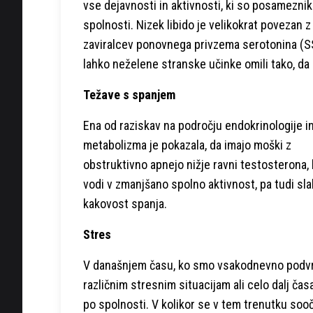
vse dejavnosti in aktivnosti, ki so posameznik
spolnosti. Nizek libido je velikokrat povezan 
zaviralcev ponovnega privzema serotonina (SSR
lahko neželene stranske učinke omili tako, da 
Težave s spanjem
Ena od raziskav na področju endokrinologije i
metabolizma je pokazala, da imajo moški z
obstruktivno apnejo nižje ravni testosterona, 
vodi v zmanjšano spolno aktivnost, pa tudi sl
kakovost spanja.
Stres
V današnjem času, ko smo vsakodnevno podv
različnim stresnim situacijam ali celo dalj čas
po spolnosti. V kolikor se v tem trenutku soo