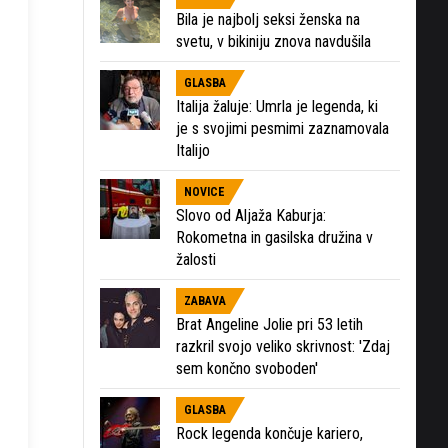
Bila je najbolj seksi ženska na
svetu, v bikiniju znova navdušila
GLASBA
Italija žaluje: Umrla je legenda, ki
je s svojimi pesmimi zaznamovala
Italijo
NOVICE
Slovo od Aljaža Kaburja:
Rokometna in gasilska družina v
žalosti
ZABAVA
Brat Angeline Jolie pri 53 letih
razkril svojo veliko skrivnost: 'Zdaj
sem končno svoboden'
GLASBA
Rock legenda končuje kariero,