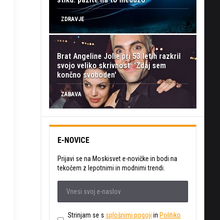
ZDRAVJE
Brat Angeline Jolie pri 53 letih razkril
svojo veliko skrivnost: 'Zdaj sem
končno svoboden'
ZABAVA
E-NOVICE
Prijavi se na Moskisvet e-novičke in bodi na
tekočem z lepotnimi in modnimi trendi.
Strinjam se s
splošnimi pogoji
in
Politiko