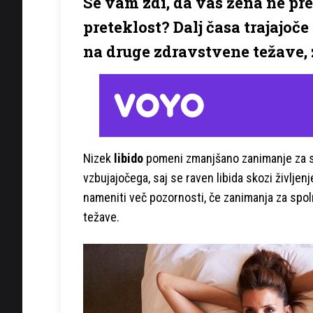
Se vam zdi, da vas žena ne pr
preteklost? Dalj časa trajajoč
na druge zdravstvene težave, z
Nizek
libido
pomeni zmanjšano zanimanje za sp
vzbujajočega, saj se raven libida skozi življe
nameniti več pozornosti, če zanimanja za spoln
težave.