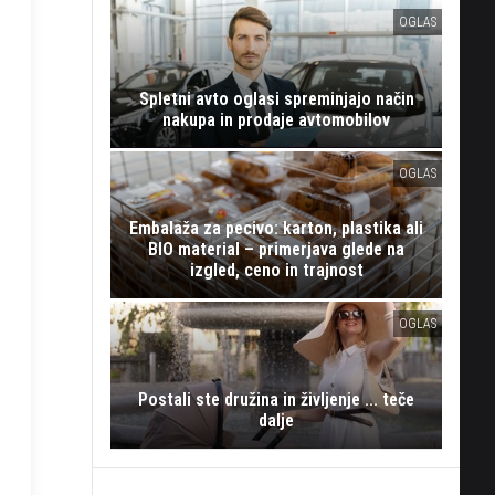
OGLAS
Spletni avto oglasi spreminjajo način
nakupa in prodaje avtomobilov
OGLAS
Embalaža za pecivo: karton, plastika ali
BIO material – primerjava glede na
izgled, ceno in trajnost
OGLAS
Postali ste družina in življenje ... teče
dalje