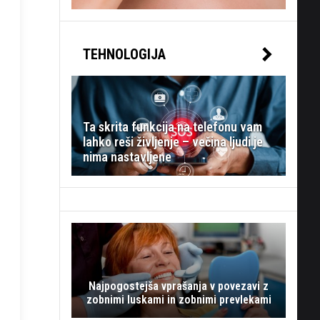
TEHNOLOGIJA
Ta skrita funkcija na telefonu vam
lahko reši življenje – večina ljudi je
nima nastavljene
Najpogostejša vprašanja v povezavi z
zobnimi luskami in zobnimi prevlekami