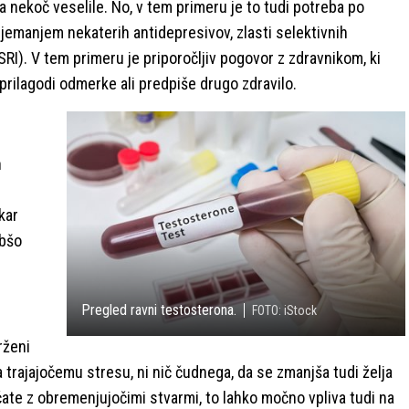
a nekoč veselile. No, v tem primeru je to tudi potreba po
z jemanjem nekaterih antidepresivov, zlasti selektivnih
I). V tem primeru je priporočljiv pogovor z zdravnikom, ki
prilagodi odmerke ali predpiše drugo zdravilo.
n
kar
abšo
Pregled ravni testosterona.
FOTO: iStock
rženi
a trajajočemu stresu, ni nič čudnega, da se zmanjša tudi želja
čate z obremenjujočimi stvarmi, to lahko močno vpliva tudi na