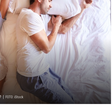
?
FOTO: iStock