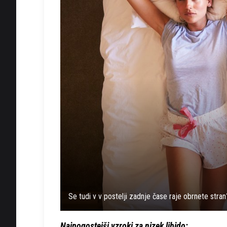
Se tudi v v postelji zadnje čase raje obrnete stran
Najpogostejši vzroki za nizek libido: