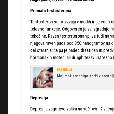
Premalo testosterona
Testosteron se proizvaja v modih in je eden 
telesne funkcije. Odgovoren je za izgradnjo 
tekočine. Raven testosterona vpliva tudi na v
njegova raven pade pod 350 nanogramov na deci
del staranja, če pa je padec drastičen in pred
hormonskih motenj ali drugih težav ustrezno 
PREBERI ŠE
Moj mož predolgo zdrži v postelj
Depresija
Depresija zagotovo vpliva na več ravni življenj