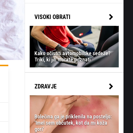
VISOKI OBRATI
Kako očistiti avtomobilske sedeže?
Triki, ki jih morate poznati
ZDRAVJE
Bolečina ga je priklenila na posteljo:
'Imel sem občutek, kot da mi koža
gori'