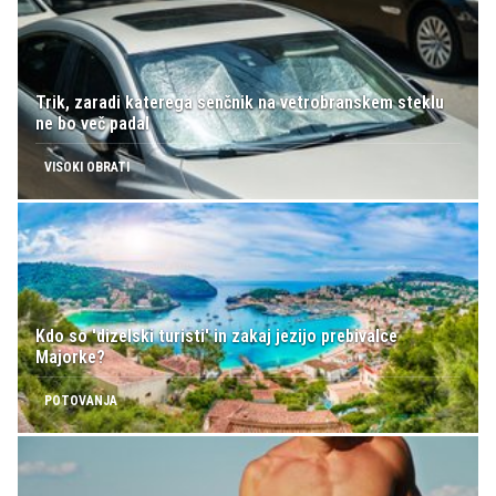
Trik, zaradi katerega senčnik na vetrobranskem steklu
ne bo več padal
VISOKI OBRATI
Kdo so 'dizelski turisti' in zakaj jezijo prebivalce
Majorke?
POTOVANJA