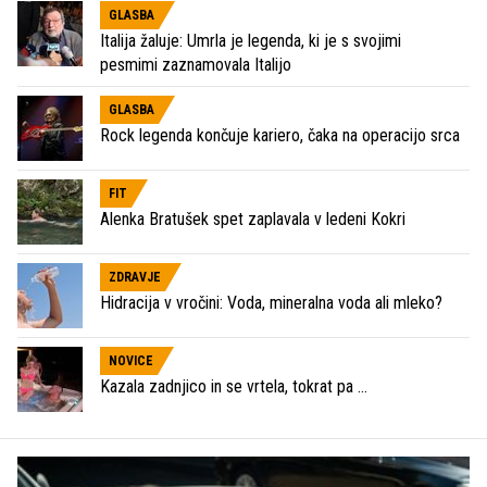
GLASBA
Italija žaluje: Umrla je legenda, ki je s svojimi
pesmimi zaznamovala Italijo
GLASBA
Rock legenda končuje kariero, čaka na operacijo srca
FIT
Alenka Bratušek spet zaplavala v ledeni Kokri
ZDRAVJE
Hidracija v vročini: Voda, mineralna voda ali mleko?
NOVICE
Kazala zadnjico in se vrtela, tokrat pa ...