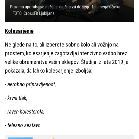
Pravilna uporaba veslača je ključna za dosego željenega učinka.
FOTO: CrossFit Ljubljana
Kolesarjenje
Ne glede na to, ali izberete sobno kolo ali vožnjo na
prostem, kolesarjenje zagotavlja intenzivno vadbo brez
velike obremenitve vaših sklepov. Študija iz leta 2019 je
pokazala, da lahko kolesarjenje izboljša:
- aerobno pripravljenost,
- krvni tlak,
- raven holesterola,
- telesno sestavo.