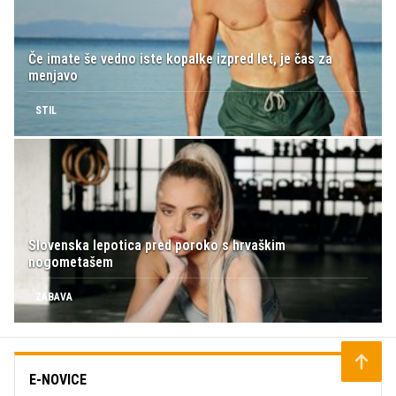
Če imate še vedno iste kopalke izpred let, je čas za
menjavo
STIL
Slovenska lepotica pred poroko s hrvaškim
nogometašem
ZABAVA
E-NOVICE