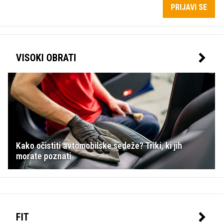
PRIJAVI SE
VISOKI OBRATI
Kako očistiti avtomobilske sedeže? Triki, ki jih
morate poznati
FIT