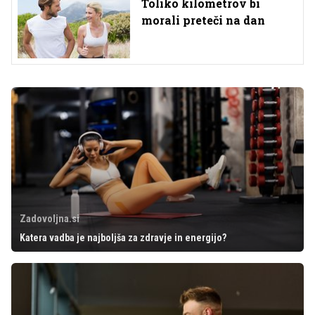
Toliko kilometrov bi
morali preteči na dan
Zadovoljna.si
Katera vadba je najboljša za zdravje in energijo?