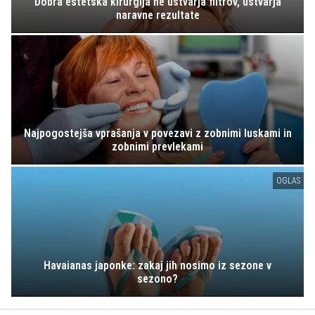
Dobra estetska kirurgija ne ustvarja filtrov, ustvarja
naravne rezultate
Najpogostejša vprašanja v povezavi z zobnimi luskami in
zobnimi prevlekami
OGLAS
Havaianas japonke: zakaj jih nosimo iz sezone v
sezono?