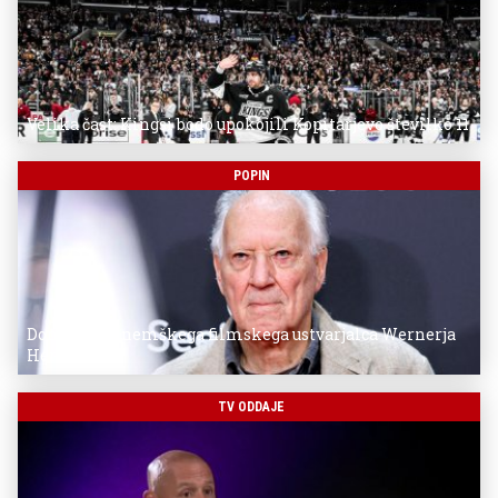
Velika čast: Kingsi bodo upokojili Kopitarjevo številko 11
POPIN
Donostia za nemškega filmskega ustvarjalca Wernerja
Herzoga
TV ODDAJE