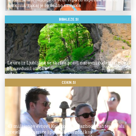
razkrila, zakaj je še vedno samska
BIBALEZE.SI
Le uro iz Ljubljane se skriva pravi naravni čudež: izlet, ki
bo navdušil otroke
CEKIN.SI
43 milijonov evrov? Koliko so po razhodu zahtevale ali
prejele partnerice športnih zvezdnikov