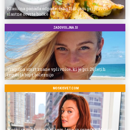
Klasična panada odpade: tako Italijani pripravijo
slastne ocvrte bučke
ZADOVOLJNA.SI
Tragična smrt znane vplivnice, ki je pri 26 letih
izgubila boj z boleznijo
MOSKISVET.COM
Moški se me bojijo, ker sem lepa in uspešna: Misica