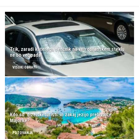
Trik, zaradi katerega senčnik na vetrobranskem steklu
ne bo več padal
VISOKI OBRATI
Kdo so 'dizelski turisti' in zakaj jezijo prebivalce
Majorke?
POTOVANJA