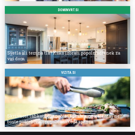
DOMINVRT.SI
Svetla ali temna tla? Kako izbrati popoln odtenek za
vaš dom
VIZITA.SI
Skrivnost lahkotnega poletnega žara, po katerem ne
boste potrebovali popoldanskega spanca