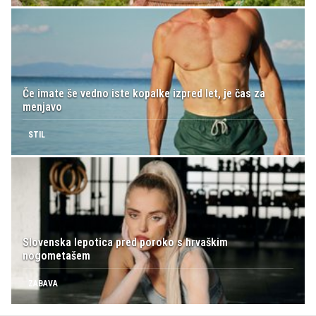
Če imate še vedno iste kopalke izpred let, je čas za
menjavo
STIL
Slovenska lepotica pred poroko s hrvaškim
nogometašem
ZABAVA