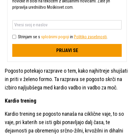
novičke in bodi na tekočem z aktualnimi novicami. Zate jih
pripravlja uredništvo Moškisvet.com.
Strinjam se s
splošnimi pogoji
in
Politiko zasebnosti
.
PRIJAVI SE
Pogosto potekajo razprave o tem, kako najhitreje shujšati
in priti v želeno formo. Ta razprava se pogosto skrči na
izbiro najljubšega med kardio vadbo in vadbo za moč.
Kardio trening
Kardio trening se pogosto nanaša na ciklične vaje, to so
vaje, pri katerih se isti gibi ponavljajo dalj časa, te
dejavnosti pa obremenijo srčno-žilni, krvožilni in dihalni