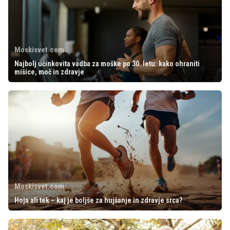
Moskisvet.com
Najbolj učinkovita vadba za moške po 30. letu: kako ohraniti
mišice, moč in zdravje
Moskisvet.com
Hoja ali tek – kaj je boljše za hujšanje in zdravje srca?