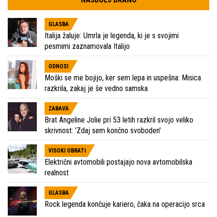
GLASBA
Italija žaluje: Umrla je legenda, ki je s svojimi
pesmimi zaznamovala Italijo
ODNOSI
Moški se me bojijo, ker sem lepa in uspešna: Misica
razkrila, zakaj je še vedno samska
ZABAVA
Brat Angeline Jolie pri 53 letih razkril svojo veliko
skrivnost: 'Zdaj sem končno svoboden'
VISOKI OBRATI
Električni avtomobili postajajo nova avtomobilska
realnost
GLASBA
Rock legenda končuje kariero, čaka na operacijo srca