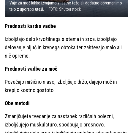
Vaje za moč lahko izvajamo z lastno težo ali dodatno obremenimo
telo z uporabo uteži.
FOTO: Shutterstock
Prednosti kardio vadbe
Izboljšajo delo krvožilnega sistema in srca, izboljšajo
delovanje pljuč in krvnega obtoka ter zahtevajo malo ali
nič opreme.
Prednosti vadbe za moč
Povečajo mišično maso, izboljšajo držo, dajejo moč in
krepijo kostno gostoto.
Obe metodi
Zmanjšujeta tveganje za nastanek različnih bolezni,
izboljšujejo muskulaturo, spodbujajo presnovo,
izboljšujejo delo srca, izboljšujejo splošno zdravstveno in