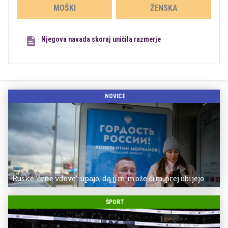
MOŠKI
ŽENSKA
Njegova navada skoraj uničila razmerje
NOVICE
Ruske 'črne vdove': upajo, da jim može čim prej ubijejo
ŠPORT