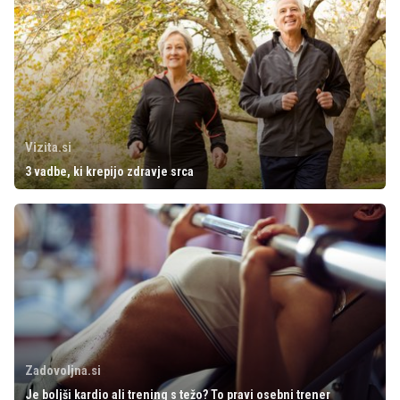
Vizita.si
3 vadbe, ki krepijo zdravje srca
Zadovoljna.si
Je boljši kardio ali trening s težo? To pravi osebni trener