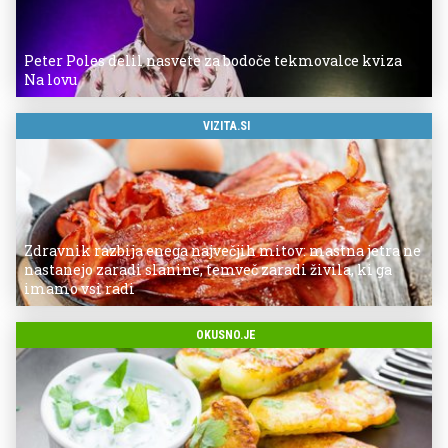
Peter Poles delil nasvete za bodoče tekmovalce kviza
Na lovu
VIZITA.SI
Zdravnik razbija enega največjih mitov: mastna jetra ne
nastanejo zaradi slanine, temveč zaradi živila, ki ga
imamo vsi radi
OKUSNO.JE