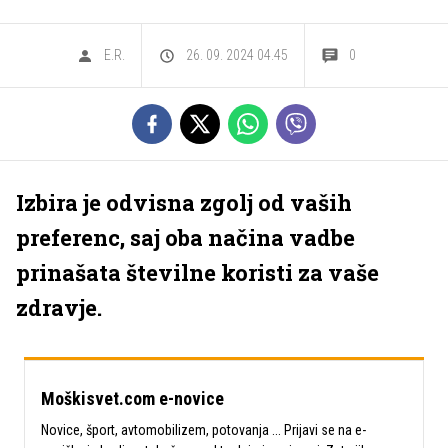
E.R.
26. 09. 2024 04.45
0
Izbira je odvisna zgolj od vaših
preferenc, saj oba načina vadbe
prinašata številne koristi za vaše
zdravje.
Moškisvet.com e-novice
Novice, šport, avtomobilizem, potovanja ... Prijavi se na e-