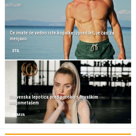
Če imate še vedno iste kopalke izpred let, je čas za
menjavo
STIL
Slovenska lepotica pred poroko s hrvaškim
nogometašem
ZABAVA