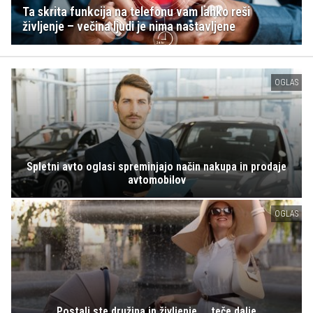
Ta skrita funkcija na telefonu vam lahko reši
življenje – večina ljudi je nima nastavljene
OGLAS
Spletni avto oglasi spreminjajo način nakupa in prodaje
avtomobilov
OGLAS
Postali ste družina in življenje ... teče dalje