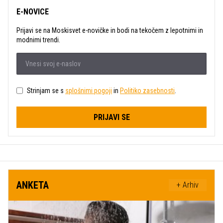
E-NOVICE
Prijavi se na Moskisvet e-novičke in bodi na tekočem z lepotnimi in
modnimi trendi.
Strinjam se s
splošnimi pogoji
in
Politiko zasebnosti
.
PRIJAVI SE
ANKETA
+ Arhiv