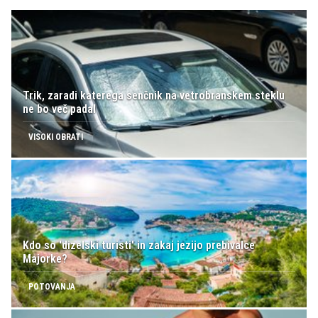
Trik, zaradi katerega senčnik na vetrobranskem steklu
ne bo več padal
VISOKI OBRATI
Kdo so 'dizelski turisti' in zakaj jezijo prebivalce
Majorke?
POTOVANJA