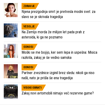
ZDRAVJE
Njena prezgodnja smrt je pretresla modni svet: za
slavo se je skrivala tragedija
VESOLJE
Na Zemljo morda že milijon let pada prah z
asteroida, ki ga ne poznamo
ODNOSI
Moški se me bojijo, ker sem lepa in uspešna: Misica
razkrila, zakaj je še vedno samska
ODNOSI
Partner zvezdnice izginil brez sledu: nikoli ga niso
našli, nato je prišla še ena tragedija
VISOKI OBRATI
Zakaj novi avtomobili nimajo več rezervne gume?