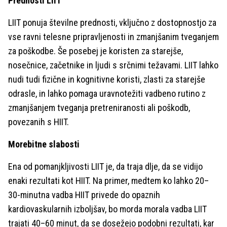
Prednosti LIIT
LIIT ponuja številne prednosti, vključno z dostopnostjo za
vse ravni telesne pripravljenosti in zmanjšanim tveganjem
za poškodbe. Še posebej je koristen za starejše,
nosečnice, začetnike in ljudi s srčnimi težavami. LIIT lahko
nudi tudi fizične in kognitivne koristi, zlasti za starejše
odrasle, in lahko pomaga uravnotežiti vadbeno rutino z
zmanjšanjem tveganja pretreniranosti ali poškodb,
povezanih s HIIT.
Morebitne slabosti
Ena od pomanjkljivosti LIIT je, da traja dlje, da se vidijo
enaki rezultati kot HIIT. Na primer, medtem ko lahko 20–
30-minutna vadba HIIT privede do opaznih
kardiovaskularnih izboljšav, bo morda morala vadba LIIT
trajati 40–60 minut, da se dosežejo podobni rezultati, kar