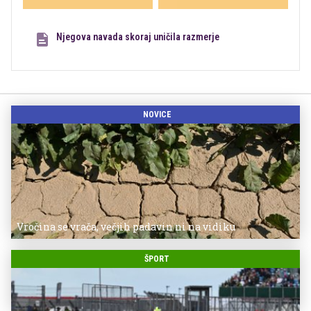
Njegova navada skoraj uničila razmerje
NOVICE
Vročina se vrača, večjih padavin ni na vidiku
ŠPORT