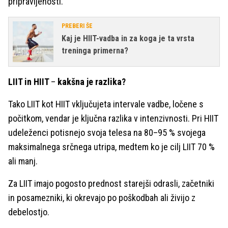
pripravljenosti.
PREBERI ŠE
Kaj je HIIT-vadba in za koga je ta vrsta
treninga primerna?
LIIT in HIIT
–
kakšna je razlika?
Tako LIIT kot HIIT vključujeta intervale vadbe, ločene s
počitkom, vendar je ključna razlika v intenzivnosti. Pri HIIT
udeleženci potisnejo svoja telesa na 80–95 % svojega
maksimalnega srčnega utripa, medtem ko je cilj LIIT 70 %
ali manj.
Za LIIT imajo pogosto prednost starejši odrasli, začetniki
in posamezniki, ki okrevajo po poškodbah ali živijo z
debelostjo.