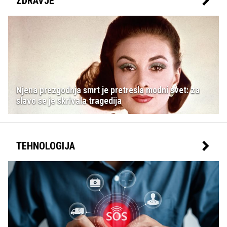
ZDRAVJE
Njena prezgodnja smrt je pretresla modni svet: za
slavo se je skrivala tragedija
TEHNOLOGIJA