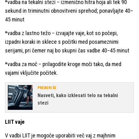
*vadba na tekalni stezi – izmenično hitra hoja ali tek 90
sekund in triminutni obnovitveni sprehod; ponavljajte 40–
45 minut
*vadba z lastno težo – izvajajte vaje, kot so počepi,
izpadni koraki in sklece s počitki med posameznimi
serijami, pri čemer naj bo skupni čas vadbe 40–45 minut
*vadba za moč – prilagodite kroge moči tako, da med
vajami vključite počitek.
PREBERI ŠE
Nasveti, kako izklesati telo na tekalni
stezi
LIIT vaje
V vadbi LIIT je mogoče uporabiti več vaj z majhnim