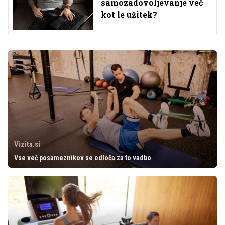
samozadovoljevanje več
kot le užitek?
Vizita.si
Vse več posameznikov se odloča za to vadbo