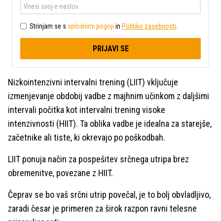
Strinjam se s
splošnimi pogoji
in
Politiko zasebnosti
.
PRIJAVI SE
Nizkointenzivni intervalni trening (LIIT) vključuje
izmenjevanje obdobij vadbe z majhnim učinkom z daljšimi
intervali počitka kot intervalni trening visoke
intenzivnosti (HIIT). Ta oblika vadbe je idealna za starejše,
začetnike ali tiste, ki okrevajo po poškodbah.
LIIT ponuja način za pospešitev srčnega utripa brez
obremenitve, povezane z HIIT.
Čeprav se bo vaš srčni utrip povečal, je to bolj obvladljivo,
zaradi česar je primeren za širok razpon ravni telesne