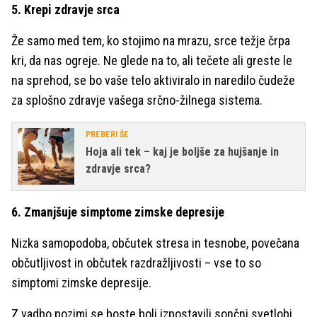
5. Krepi zdravje srca
Že samo med tem, ko stojimo na mrazu, srce težje črpa
kri, da nas ogreje. Ne glede na to, ali tečete ali greste le
na sprehod, se bo vaše telo aktiviralo in naredilo čudeže
za splošno zdravje vašega srčno-žilnega sistema.
PREBERI ŠE
Hoja ali tek – kaj je boljše za hujšanje in
zdravje srca?
6. Zmanjšuje simptome zimske depresije
Nizka samopodoba, občutek stresa in tesnobe, povečana
občutljivost in občutek razdražljivosti – vse to so
simptomi zimske depresije.
Z vadbo pozimi se boste bolj izpostavili sončni svetlobi,