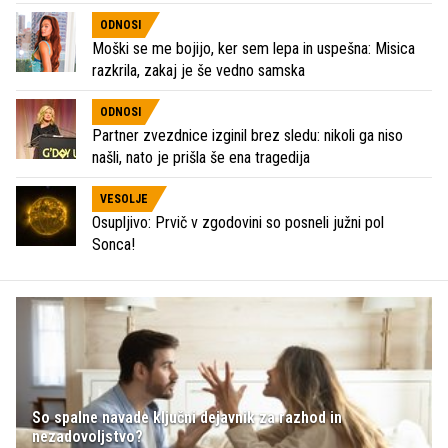
ODNOSI
Moški se me bojijo, ker sem lepa in uspešna: Misica
razkrila, zakaj je še vedno samska
ODNOSI
Partner zvezdnice izginil brez sledu: nikoli ga niso
našli, nato je prišla še ena tragedija
VESOLJE
Osupljivo: Prvič v zgodovini so posneli južni pol
Sonca!
So spalne navade ključni dejavnik za razhod in
nezadovoljstvo?