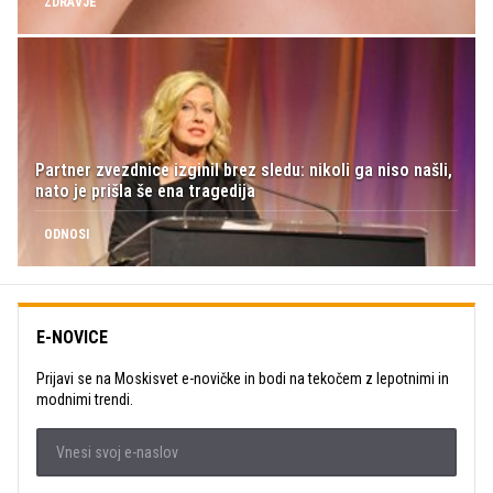
ZDRAVJE
Partner zvezdnice izginil brez sledu: nikoli ga niso našli,
nato je prišla še ena tragedija
ODNOSI
E-NOVICE
Prijavi se na Moskisvet e-novičke in bodi na tekočem z lepotnimi in
modnimi trendi.