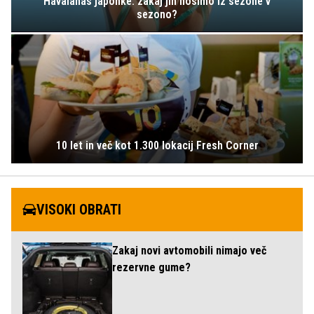
Havaianas japonke: zakaj jih nosimo iz sezone v
sezono?
10 let in več kot 1.300 lokacij Fresh Corner
VISOKI OBRATI
Zakaj novi avtomobili nimajo več
rezervne gume?