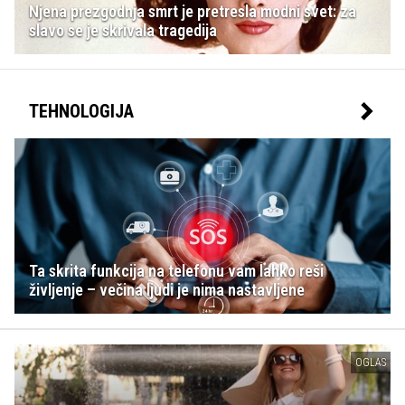
Njena prezgodnja smrt je pretresla modni svet: za
slavo se je skrivala tragedija
TEHNOLOGIJA
Ta skrita funkcija na telefonu vam lahko reši
življenje – večina ljudi je nima nastavljene
OGLAS