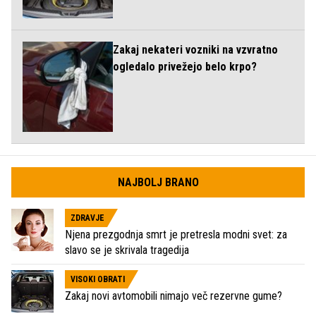
Zakaj nekateri vozniki na vzvratno
ogledalo privežejo belo krpo?
NAJBOLJ BRANO
ZDRAVJE
Njena prezgodnja smrt je pretresla modni svet: za
slavo se je skrivala tragedija
VISOKI OBRATI
Zakaj novi avtomobili nimajo več rezervne gume?