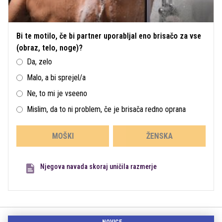
Bi te motilo, če bi partner uporabljal eno brisačo za vse
(obraz, telo, noge)?
Da, zelo
Malo, a bi sprejel/a
Ne, to mi je vseeno
Mislim, da to ni problem, če je brisača redno oprana
MOŠKI
ŽENSKA
Njegova navada skoraj uničila razmerje