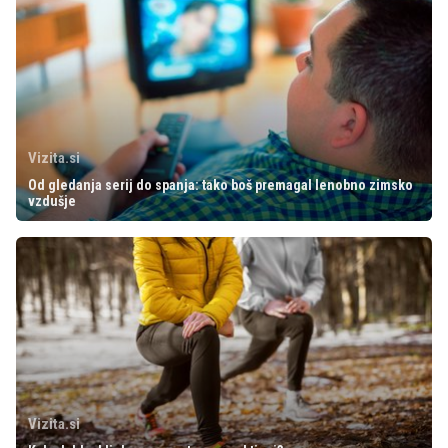
Vizita.si
Od gledanja serij do spanja: tako boš premagal lenobno zimsko
vzdušje
Vizita.si