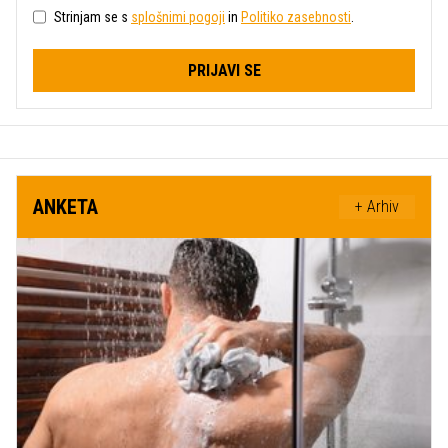
Strinjam se s
splošnimi pogoji
in
Politiko zasebnosti
.
PRIJAVI SE
ANKETA
+ Arhiv