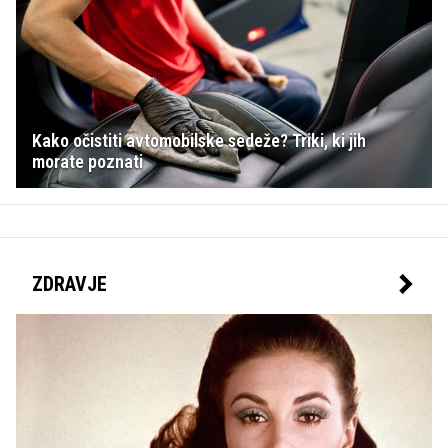
Kako očistiti avtomobilske sedeže? Triki, ki jih
morate poznati
ZDRAVJE