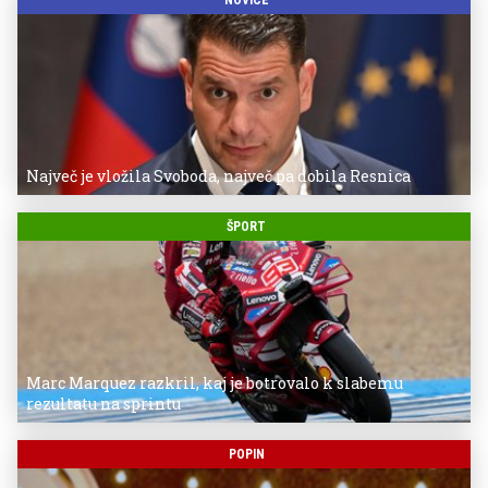
NOVICE
Največ je vložila Svoboda, največ pa dobila Resnica
ŠPORT
Marc Marquez razkril, kaj je botrovalo k slabemu
rezultatu na sprintu
POPIN