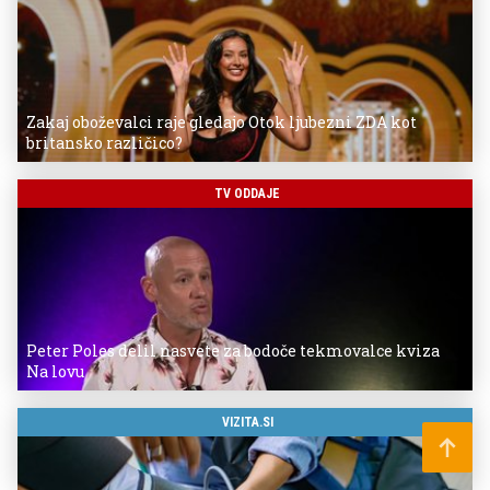
Zakaj oboževalci raje gledajo Otok ljubezni ZDA kot
britansko različico?
TV ODDAJE
Peter Poles delil nasvete za bodoče tekmovalce kviza
Na lovu
VIZITA.SI