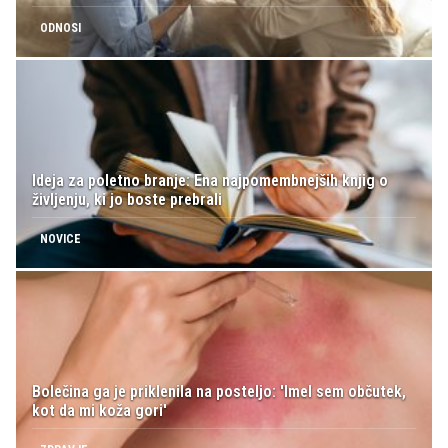
ODNOSI
Ideja za poletno branje: Ena najpomembnejših knjig o
življenju, ki jo boste prebrali
NOVICE
Bolečina ga je priklenila na posteljo: 'Imel sem občutek,
kot da mi koža gori'