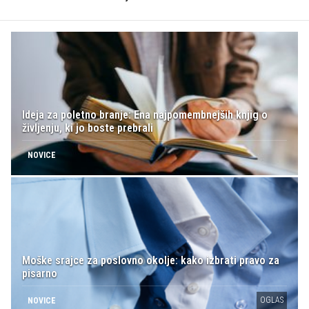
Ideja za poletno branje: Ena najpomembnejših knjig o
življenju, ki jo boste prebrali
NOVICE
Moške srajce za poslovno okolje: kako izbrati pravo za
pisarno
OGLAS
NOVICE