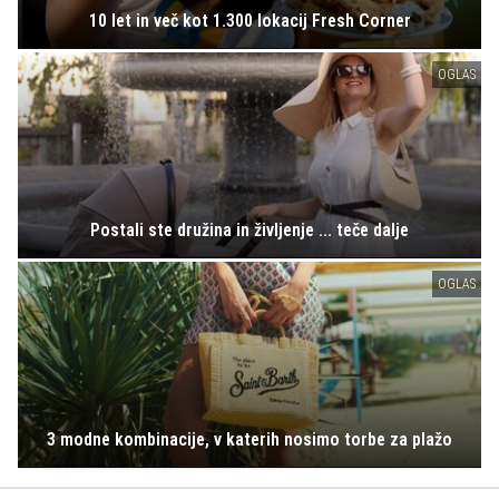
10 let in več kot 1.300 lokacij Fresh Corner
OGLAS
Postali ste družina in življenje ... teče dalje
OGLAS
3 modne kombinacije, v katerih nosimo torbe za plažo