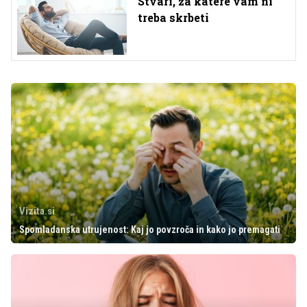
Stvari, za katere vam ni
treba skrbeti
Vizita.si
Spomladanska utrujenost: Kaj jo povzroča in kako jo premagati