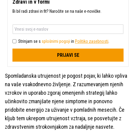
Zdravi in v formi
Bi bil radi zdravi in fit? Naročite se na naše e-novičke.
Strinjam se s
splošnimi pogoji
in
Politiko zasebnosti
.
PRIJAVI SE
Spomladanska utrujenost je pogost pojav, ki lahko vpliva
na vaše vsakodnevno življenje. Z razumevanjem njenih
vzrokov in uporabo zgoraj omenjenih strategij lahko
učinkovito zmanjšate njene simptome in ponovno
pridobite energijo za uživanje v pomladnih mesecih. Če
kljub tem ukrepom utrujenost vztraja, se posvetujte z
zdravstvenim strokovnjakom za nadaljnje nasvete.