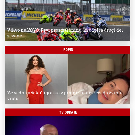
V živo na VOYO: Prvi prosti trening, ki odpira drugi del
sezone
POPIN
'Še vedno v šoku': igralka v prometni nesreči do zvina
vratu
TV ODDAJE