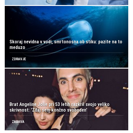
Skoraj nevidna v vodi, smrtonosna ob stiku: pazite na to
meduzo
ZDRAVJE
Brat Angeline Jolie pri 53 letih razkril svojo veliko
skrivnost: 'Zdaj sem končno svoboden'
ZABAVA