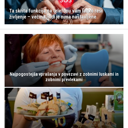
Ta skrita funkcija na telefonu vam lahko reši
življenje – večina ljudi je nima nastavljene
Najpogostejša vprašanja v povezavi z zobnimi luskami in
zobnimi prevlekami