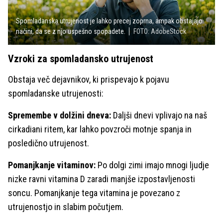
Spomladanska utrujenost je lahko precej zoprna, ampak obstajajo
načini, da se z njo uspešno spopadete.
FOTO: AdobeStock
Vzroki za spomladansko utrujenost
Obstaja več dejavnikov, ki prispevajo k pojavu
spomladanske utrujenosti:
Spremembe v dolžini dneva:
Daljši dnevi vplivajo na naš
cirkadiani ritem, kar lahko povzroči motnje spanja in
posledično utrujenost.
Pomanjkanje vitaminov:
Po dolgi zimi imajo mnogi ljudje
nizke ravni vitamina D zaradi manjše izpostavljenosti
soncu. Pomanjkanje tega vitamina je povezano z
utrujenostjo in slabim počutjem.