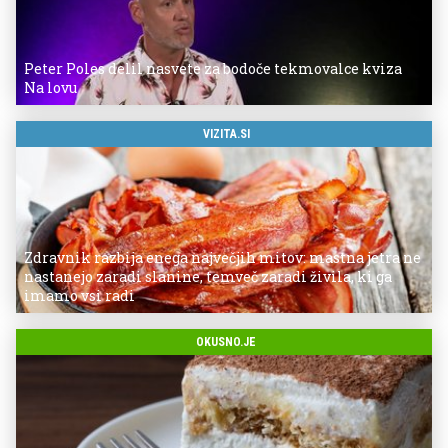
Peter Poles delil nasvete za bodoče tekmovalce kviza
Na lovu
VIZITA.SI
Zdravnik razbija enega največjih mitov: mastna jetra ne
nastanejo zaradi slanine, temveč zaradi živila, ki ga
imamo vsi radi
OKUSNO.JE