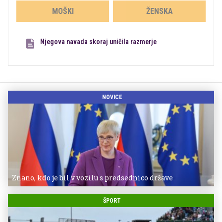
MOŠKI
ŽENSKA
Njegova navada skoraj uničila razmerje
NOVICE
Znano, kdo je bil v vozilu s predsednico države
ŠPORT