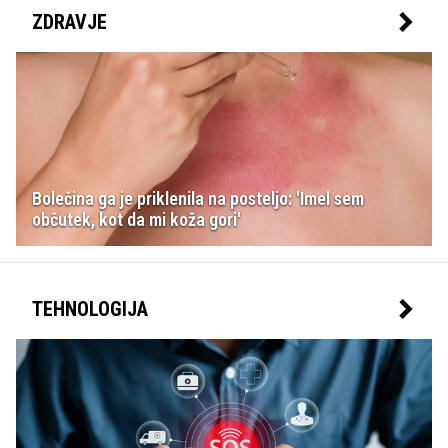
ZDRAVJE
Bolečina ga je priklenila na posteljo: 'Imel sem
občutek, kot da mi koža gori'
TEHNOLOGIJA