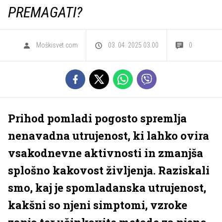
PREMAGATI?
Moškisvet.com
03. 04. 2025 03.00
0
Prihod pomladi pogosto spremlja
nenavadna utrujenost, ki lahko ovira
vsakodnevne aktivnosti in zmanjša
splošno kakovost življenja. Raziskali
smo, kaj je spomladanska utrujenost,
kakšni so njeni simptomi, vzroke