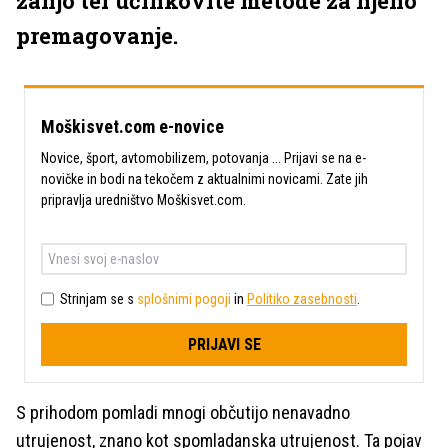
zanjo ter učinkovite metode za njeno
premagovanje.
Moškisvet.com e-novice
Novice, šport, avtomobilizem, potovanja ... Prijavi se na e-
novičke in bodi na tekočem z aktualnimi novicami. Zate jih
pripravlja uredništvo Moškisvet.com.
Strinjam se s
splošnimi pogoji
in
Politiko zasebnosti
.
PRIJAVI SE
S prihodom pomladi mnogi občutijo nenavadno
utrujenost, znano kot spomladanska utrujenost. Ta pojav