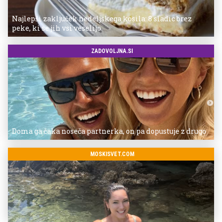
Najlepši zaključek nedeljskega kosila: 8 sladic brez
peke, ki se jih vsi veselijo
ZADOVOLJNA.SI
Doma ga čaka noseča partnerka, on pa dopustuje z drugo
MOSKISVET.COM