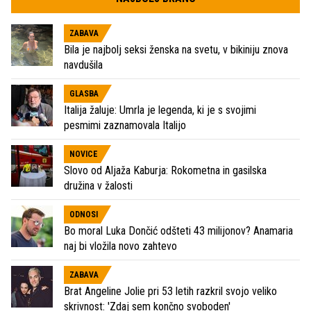
ZABAVA
Bila je najbolj seksi ženska na svetu, v bikiniju znova
navdušila
GLASBA
Italija žaluje: Umrla je legenda, ki je s svojimi
pesmimi zaznamovala Italijo
NOVICE
Slovo od Aljaža Kaburja: Rokometna in gasilska
družina v žalosti
ODNOSI
Bo moral Luka Dončić odšteti 43 milijonov? Anamaria
naj bi vložila novo zahtevo
ZABAVA
Brat Angeline Jolie pri 53 letih razkril svojo veliko
skrivnost: 'Zdaj sem končno svoboden'