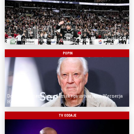
Velika čast: Kingsi bodo upokojili Kopitarjevo številko 11
POPIN
Donostia za nemškega filmskega ustvarjalca Wernerja
Herzoga
TV ODDAJE