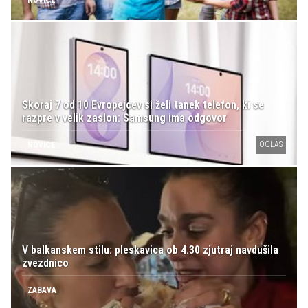
NOVICE
Skoraj 7 od 10 Evropejcev si želi tanek telefon, ki se
razpre v velik zaslon: Samsung ima odgovor
OGLAS
NOVICE
V balkanskem stilu: pleskavica ob 4.30 zjutraj navdušila
zvezdnico
ZABAVA