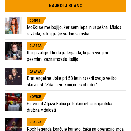
NAJBOLJ BRANO
ODNOSI
Moški se me bojijo, ker sem lepa in uspešna: Misica
razkrila, zakaj je še vedno samska
GLASBA
Italija žaluje: Umrla je legenda, ki je s svojimi
pesmimi zaznamovala Italijo
ZABAVA
Brat Angeline Jolie pri 53 letih razkril svojo veliko
skrivnost: 'Zdaj sem končno svoboden'
NOVICE
Slovo od Aljaža Kaburja: Rokometna in gasilska
družina v žalosti
GLASBA
Rock legenda končuje kariero, čaka na operacijo srca