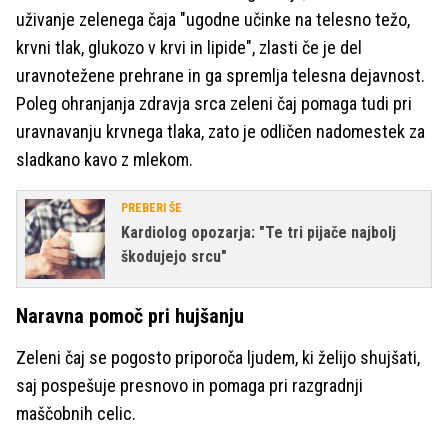
uživanje zelenega čaja "ugodne učinke na telesno težo,
krvni tlak, glukozo v krvi in lipide", zlasti če je del
uravnotežene prehrane in ga spremlja telesna dejavnost.
Poleg ohranjanja zdravja srca zeleni čaj pomaga tudi pri
uravnavanju krvnega tlaka, zato je odličen nadomestek za
sladkano kavo z mlekom.
PREBERI ŠE
Kardiolog opozarja: "Te tri pijače najbolj
škodujejo srcu"
Naravna pomoč pri hujšanju
Zeleni čaj se pogosto priporoča ljudem, ki želijo shujšati,
saj pospešuje presnovo in pomaga pri razgradnji
maščobnih celic.