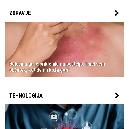
ZDRAVJE
Bolečina ga je priklenila na posteljo: 'Imel sem
občutek, kot da mi koža gori'
TEHNOLOGIJA