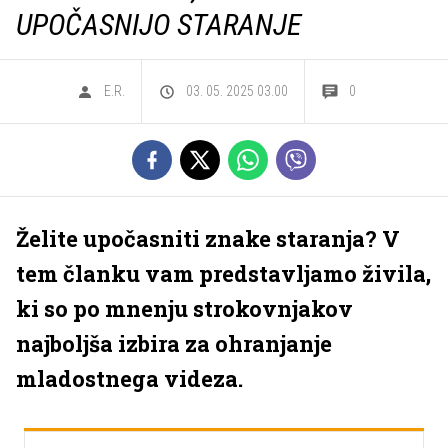
UPOČASNIJO STARANJE
E.R.
03. 05. 2025 03.00
0
Želite upočasniti znake staranja? V
tem članku vam predstavljamo živila,
ki so po mnenju strokovnjakov
najboljša izbira za ohranjanje
mladostnega videza.