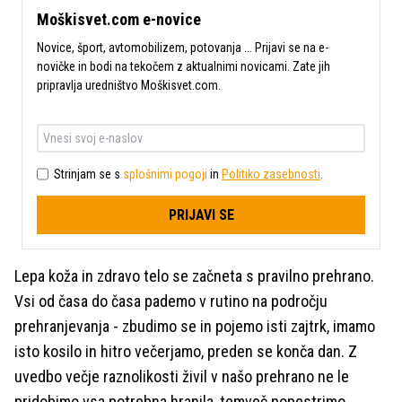
Moškisvet.com e-novice
Novice, šport, avtomobilizem, potovanja ... Prijavi se na e-
novičke in bodi na tekočem z aktualnimi novicami. Zate jih
pripravlja uredništvo Moškisvet.com.
Strinjam se s
splošnimi pogoji
in
Politiko zasebnosti
.
PRIJAVI SE
Lepa koža in zdravo telo se začneta s pravilno prehrano.
Vsi od časa do časa pademo v rutino na področju
prehranjevanja - zbudimo se in pojemo isti zajtrk, imamo
isto kosilo in hitro večerjamo, preden se konča dan. Z
uvedbo večje raznolikosti živil v našo prehrano ne le
pridobimo vsa potrebna hranila, temveč popestrimo