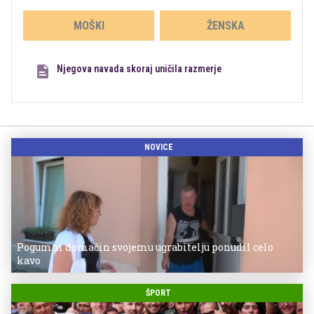
MOŠKI
ŽENSKA
Njegova navada skoraj uničila razmerje
NOVICE
Pogumni domačin svojemu ugrabitelju ponudil celo
kavo
ŠPORT