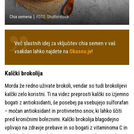
Chia semena
FOTO: Shutterstock
Več slastnih idej za vključitev chia semen v vaš
vsakdan lahko najdete na
Okusno.je
!
Kalčki brokolija
Morda že redno uživate brokoli, vendar so tudi brokolijevi
kalčki zelo koristni. Ti na videz preprosti kalčki so izjemno
bogati z antioksidanti, še posebej pa vsebujejo sulforafan
– močan antioksidant in protivnetno snov, ki lahko ščiti
pred kroničnimi boleznimi. Kalčki brokolija blagodejno
vplivajo na zdravje prebave in so bogati z vitaminoma C in