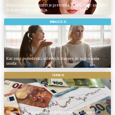
Njena prezgodnja smrt je pretresla modni svet: za slavo
se je skrivala tragedija
BIBALEZE.SI
Kar smo podedovali od svojih staršev, ni nujno naša
usoda
CEKIN.SI
Evropsko presenečenje: te države rastejo hitreje od