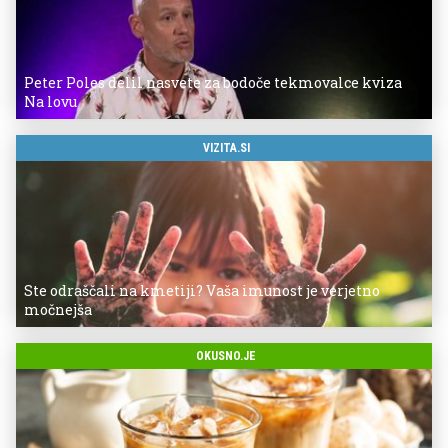
Peter Poles delil nasvete za bodoče tekmovalce kviza
Na lovu
VIZITA.SI
Ste odraščali na kmetiji? Vaša imunost je verjetno
močnejša
OKUSNO.JE