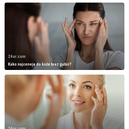
24ur.com
Kako najceneje do kože brez gubic?
24ur.com