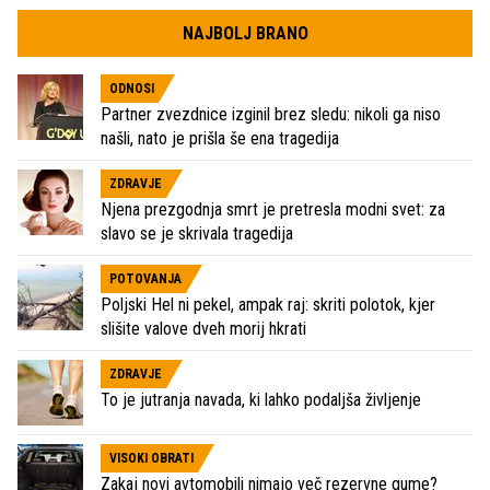
NAJBOLJ BRANO
ODNOSI
Partner zvezdnice izginil brez sledu: nikoli ga niso
našli, nato je prišla še ena tragedija
ZDRAVJE
Njena prezgodnja smrt je pretresla modni svet: za
slavo se je skrivala tragedija
POTOVANJA
Poljski Hel ni pekel, ampak raj: skriti polotok, kjer
slišite valove dveh morij hkrati
ZDRAVJE
To je jutranja navada, ki lahko podaljša življenje
VISOKI OBRATI
Zakaj novi avtomobili nimajo več rezervne gume?