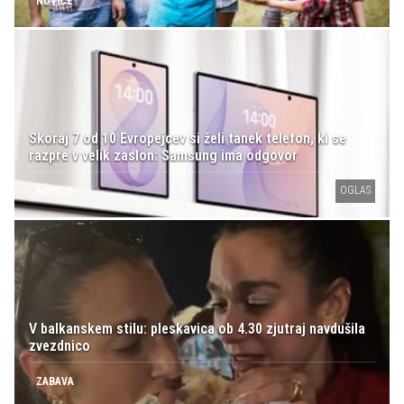
NOVICE
Skoraj 7 od 10 Evropejcev si želi tanek telefon, ki se
razpre v velik zaslon: Samsung ima odgovor
OGLAS
NOVICE
V balkanskem stilu: pleskavica ob 4.30 zjutraj navdušila
zvezdnico
ZABAVA