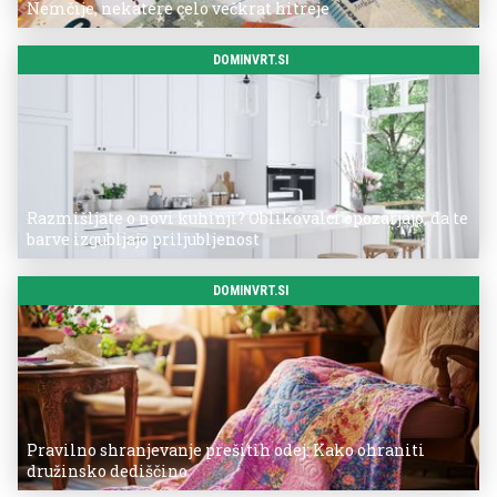
Nemčije, nekatere celo večkrat hitreje
DOMINVRT.SI
Razmišljate o novi kuhinji? Oblikovalci opozarjajo, da te
barve izgubljajo priljubljenost
DOMINVRT.SI
Pravilno shranjevanje prešitih odej: Kako ohraniti
družinsko dediščino