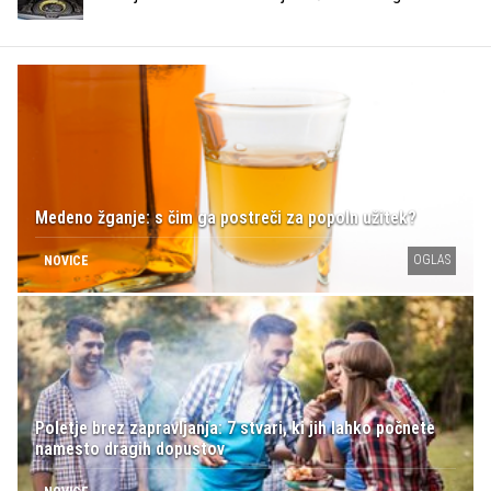
Medeno žganje: s čim ga postreči za popoln užitek?
OGLAS
NOVICE
Poletje brez zapravljanja: 7 stvari, ki jih lahko počnete
namesto dragih dopustov