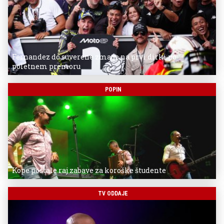
Fernandez do suverene zmage na prvi dirki po
poletnem premoru
POPIN
Kope postale raj zabave za koroške študente
TV ODDAJE