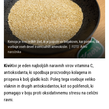
Kvinoja je eno redkih živil, ki je popoln vir beljakovin, kar pomeni, da
vsebuje vseh devet esencialnih aminokislin.
FOTO: Arhiv
naročnika
Kivi
Kivi je eden najboljših naravnih virov vitamina C,
antioksidanta, ki spodbuja proizvodnjo kolagena in
prispeva k bolj gladki koži. Poleg tega vsebuje veliko
vlaknin in drugih antioksidantov, kot so polifenoli, ki
pomagajo v boju proti oksidativnemu stresu na celični
ravni.