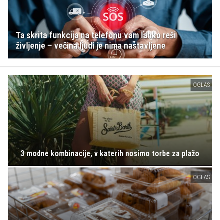
Ta skrita funkcija na telefonu vam lahko reši
življenje – večina ljudi je nima nastavljene
OGLAS
3 modne kombinacije, v katerih nosimo torbe za plažo
OGLAS