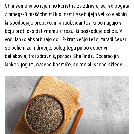
Chia semena so izjemno koristna za zdravje, saj so bogata
z omega-3 maščobnimi kislinami, vsebujejo veliko vlaknin,
ki spodbujajo prebavo, in antioksidantov, ki pomagajo v
boju proti oksidativnemu stresu, ki poškoduje celice. V
vodi lahko absorbirajo do 12-krat večjo težo, zaradi česar
so odlični za hidracijo, poleg tega pa so dober vir
beljakovin, trdi zdravnik, poroča SheFinds. Dodamo jih
lahko v jogurt, ovsene kosmiče, solate ali sadne sklede.