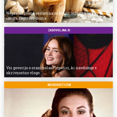
Nepričakovana sestavina za boljšo ledeno kavo, ki jo
imate zagotovo doma
ZADOVOLJNA.SI
Vsi govorijo o oranžnolasi lepotici, ki navdušuje s
skrivnostno vlogo
MOSKISVET.COM