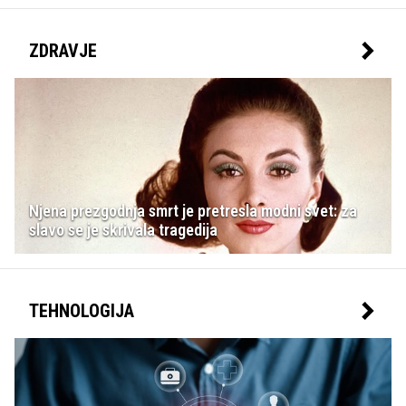
ZDRAVJE
Njena prezgodnja smrt je pretresla modni svet: za
slavo se je skrivala tragedija
TEHNOLOGIJA