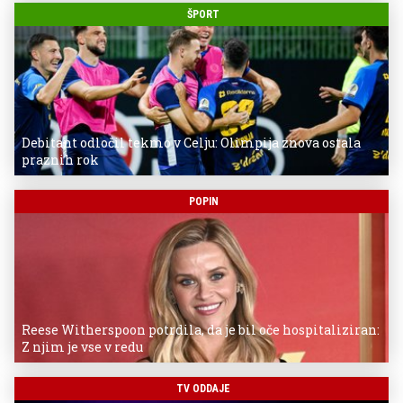
ŠPORT
Debitant odločil tekmo v Celju: Olimpija znova ostala
praznih rok
POPIN
Reese Witherspoon potrdila, da je bil oče hospitaliziran:
Z njim je vse v redu
TV ODDAJE