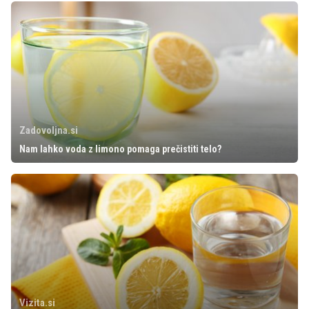
Zadovoljna.si
Nam lahko voda z limono pomaga prečistiti telo?
Vizita.si