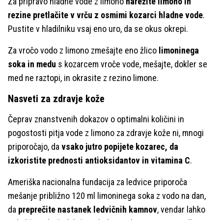
Za pripravo hladne vode z limono
narežite limono in
rezine pretlačite v vrču z osmimi kozarci hladne vode
.
Pustite v hladilniku vsaj eno uro, da se okus okrepi.
Za vročo vodo z limono zmešajte eno žlico
limoninega
soka in medu
s kozarcem vroče vode, mešajte, dokler se
med ne raztopi, in okrasite z rezino limone.
Nasveti za zdravje kože
Čeprav znanstvenih dokazov o optimalni količini in
pogostosti pitja vode z limono za zdravje kože ni, mnogi
priporočajo, da
vsako jutro popijete kozarec, da
izkoristite prednosti antioksidantov in vitamina C
.
Ameriška nacionalna fundacija za ledvice priporoča
mešanje približno 120 ml limoninega soka z vodo na dan,
da
preprečite nastanek ledvičnih kamnov
, vendar lahko