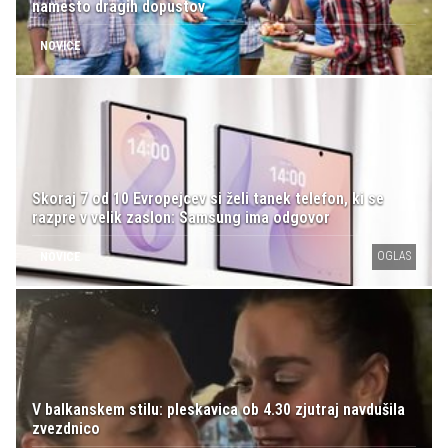
namesto dragih dopustov
NOVICE
Skoraj 7 od 10 Evropejcev si želi tanek telefon, ki se
razpre v velik zaslon: Samsung ima odgovor
OGLAS
NOVICE
V balkanskem stilu: pleskavica ob 4.30 zjutraj navdušila
zvezdnico