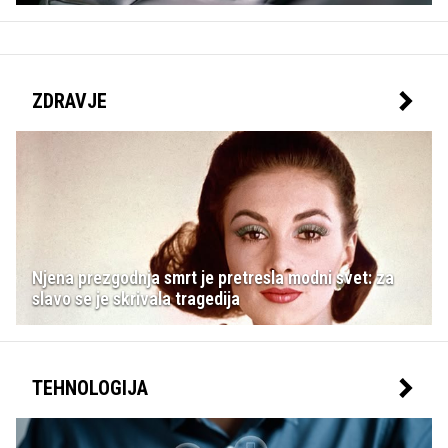
ZDRAVJE
Njena prezgodnja smrt je pretresla modni svet: za
slavo se je skrivala tragedija
TEHNOLOGIJA