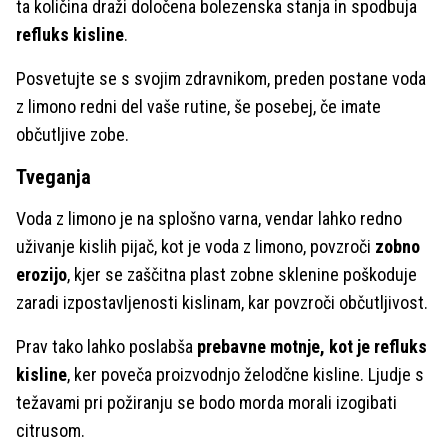
ta količina draži določena bolezenska stanja in spodbuja
refluks kisline
.
Posvetujte se s svojim zdravnikom, preden postane voda
z limono redni del vaše rutine, še posebej, če imate
občutljive zobe.
Tveganja
Voda z limono je na splošno varna, vendar lahko redno
uživanje kislih pijač, kot je voda z limono, povzroči
zobno
erozijo
, kjer se zaščitna plast zobne sklenine poškoduje
zaradi izpostavljenosti kislinam, kar povzroči občutljivost.
Prav tako lahko poslabša
prebavne motnje, kot je refluks
kisline
, ker poveča proizvodnjo želodčne kisline. Ljudje s
težavami pri požiranju se bodo morda morali izogibati
citrusom.