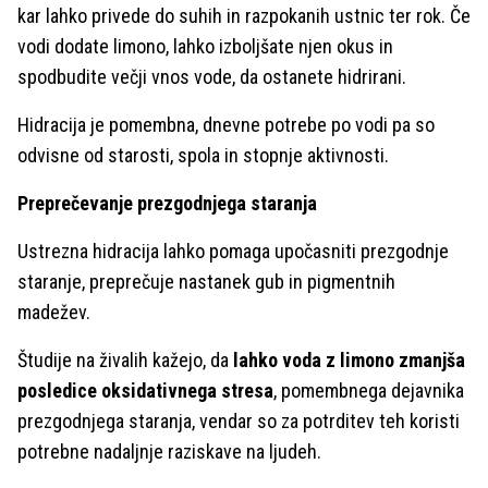
kar lahko privede do suhih in razpokanih ustnic ter rok. Če
vodi dodate limono, lahko izboljšate njen okus in
spodbudite večji vnos vode, da ostanete hidrirani.
Hidracija je pomembna, dnevne potrebe po vodi pa so
odvisne od starosti, spola in stopnje aktivnosti.
Preprečevanje prezgodnjega staranja
Ustrezna hidracija lahko pomaga upočasniti prezgodnje
staranje, preprečuje nastanek gub in pigmentnih
madežev.
Študije na živalih kažejo, da
lahko voda z limono zmanjša
posledice oksidativnega stresa
, pomembnega dejavnika
prezgodnjega staranja, vendar so za potrditev teh koristi
potrebne nadaljnje raziskave na ljudeh.