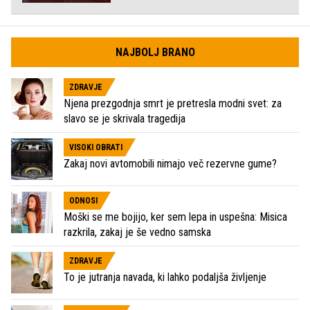
NAJBOLJ BRANO
ZDRAVJE
Njena prezgodnja smrt je pretresla modni svet: za
slavo se je skrivala tragedija
VISOKI OBRATI
Zakaj novi avtomobili nimajo več rezervne gume?
ODNOSI
Moški se me bojijo, ker sem lepa in uspešna: Misica
razkrila, zakaj je še vedno samska
ZDRAVJE
To je jutranja navada, ki lahko podaljša življenje