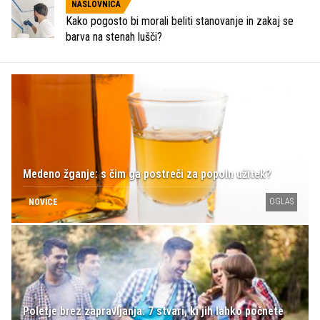
NASLOVNICA
Kako pogosto bi morali beliti stanovanje in zakaj se
barva na stenah lušči?
Medeno žganje: s čim ga postreči za popoln užitek?
OGLAS
NOVICE
Poletje brez zapravljanja: 7 stvari, ki jih lahko počnete