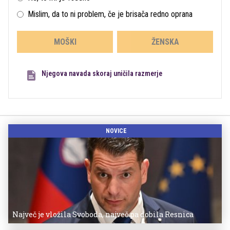
Mislim, da to ni problem, če je brisača redno oprana
MOŠKI
ŽENSKA
Njegova navada skoraj uničila razmerje
NOVICE
Največ je vložila Svoboda, največ pa dobila Resnica