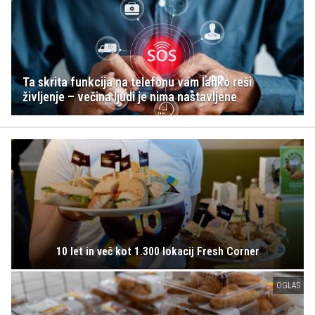
Ta skrita funkcija na telefonu vam lahko reši
življenje – večina ljudi je nima nastavljene
10 let in več kot 1.300 lokacij Fresh Corner
OGLAS