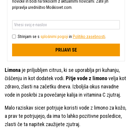
novičke in bodi na tekočem z aktualnimi novicami. Zate jih
pripravlja uredništvo Moškisvet.com.
Strinjam se s
splošnimi pogoji
in
Politiko zasebnosti
.
PRIJAVI SE
Limona
je priljubljen citrus, ki se uporablja pri kuhanju,
čiščenju in kot dodatek vodi.
Pitje vode z limono
velja kot
zdravo, zlasti na začetku dneva. Izboljša okus navadne
vode in poskrbi za povečanje kalija in vitamina C zjutraj.
Malo raziskav sicer potrjuje koristi vode z limono za kožo,
a prav te potrjujejo, da ima to lahko pozitivne posledice,
zlasti če ta napitek zaužijete zjutraj.