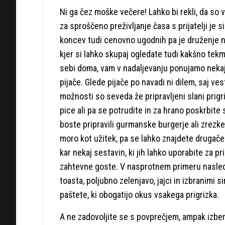
Ni ga čez moške večere! Lahko bi rekli, da so
za sproščeno preživljanje časa s prijatelji je 
koncev tudi cenovno ugodnih pa je druženje n
kjer si lahko skupaj ogledate tudi kakšno tekm
sebi doma, vam v nadaljevanju ponujamo nekaj i
pijače. Glede pijače po navadi ni dilem, saj ves
možnosti so seveda že pripravljeni slani prigr
pice ali pa se potrudite in za hrano poskrbite 
boste pripravili gurmanske burgerje ali zrezke.
moro kot užitek, pa se lahko znajdete drugače.
kar nekaj sestavin, ki jih lahko uporabite za p
zahtevne goste. V nasprotnem primeru nasledn
toasta, poljubno zelenjavo, jajci in izbranimi 
paštete, ki obogatijo okus vsakega prigrizka.
A ne zadovoljite se s povprečjem, ampak izber