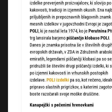
izdelke preverjenih proizvajalcev, ki slovijo po
kakovosti, tradiciji in izjemnih okusih. Ena najb
priljubljenih in prepoznavnih blagovnih znamk
mesnih izdelkov v jugovzhodni Evropi je zago
POLI
, ki je nastal leta 1974, ko je
Perutnina Pt
trg lansirala barjeno
piščančjo klobaso POLI
.
Danes je znamka prisotna še v številnih drugi
evropskih državah, v ZDA in Združenih arabsk
emiratih, legendarni piščančji klobasi pa so se 
pridružili še številni drugi piščančji izdelki, ki 
po izjemni kakovosti in vrhunskih postopkih
izdelave.
POLI izdelki
pa so, kot rečeno, ideal
pripravo slastnih prigrizkov, s katerimi zagot
boste razočarali svoje moške druščine.
Kanapejčki s pečenimi hrenovkami