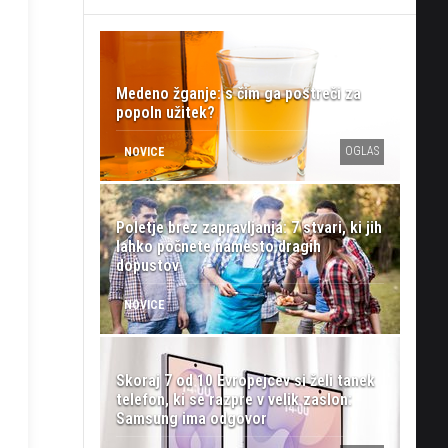
Medeno žganje: s čim ga postreči za
popoln užitek?
OGLAS
NOVICE
Poletje brez zapravljanja: 7 stvari, ki jih
lahko počnete namesto dragih
dopustov
NOVICE
Skoraj 7 od 10 Evropejcev si želi tanek
telefon, ki se razpre v velik zaslon:
Samsung ima odgovor