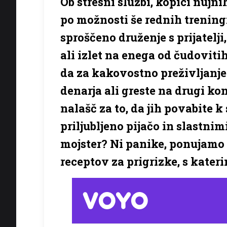
Ob stresni službi, kopici nujn
po možnosti še rednih trening
sproščeno druženje s prijatelji
ali izlet na enega od čudoviti
da za kakovostno preživljanje 
denarja ali greste na drugi ko
nalašč za to, da jih povabite k
priljubljeno pijačo in slastnim
mojster? Ni panike, ponujamo 
receptov za prigrizke, s kater