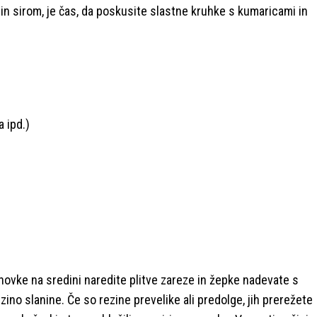
in sirom, je čas, da poskusite slastne kruhke s kumaricami in
a ipd.)
enovke na sredini naredite plitve zareze in žepke nadevate s
ino slanine. Če so rezine prevelike ali predolge, jih prerežete