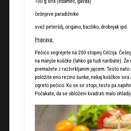
100 g sira (edamec, gavda)
češnjeve paradižnike
svež peteršilj, origano, baziliko, drobnjak ipd.
Priprava:
Pečico segrejete na 200 stopinj Celzija. Češnj
na manjše koščke (lahko ga tudi naribate). Že 
premažete z razžvrkljanim jajcem. Testo nato 
položite eno rezino šunke, nekaj koščkov sira 
ogreto pečico. Ko se sir stopi, testo pa napih
Počakate, da se obloženi kvadrati malo ohladij