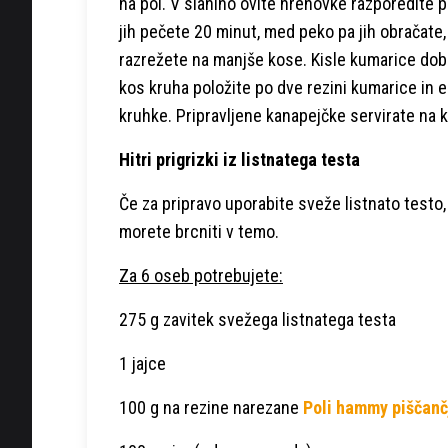
na pol. V slanino ovite hrenovke razporedite po
jih pečete 20 minut, med peko pa jih obračate,
razrežete na manjše kose. Kisle kumarice dobr
kos kruha položite po dve rezini kumarice in 
kruhke. Pripravljene kanapejčke servirate na k
Hitri prigrizki iz listnatega testa
Če za pripravo uporabite sveže listnato testo,
morete brcniti v temo.
Za 6 oseb potrebujete:
275 g zavitek svežega listnatega testa
1 jajce
100 g na rezine narezane
Poli hammy piščanč