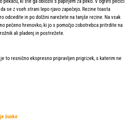
 pekaču, ki ste ga obložili s papirjem za peko. V ogreti pečici
 da se z vseh strani lepo rjavo zapečejo. Rezine toasta
o odcedite in po dolžini narežete na tanjše rezine. Na vsak
eno pečeno hrenovko, ki jo s pomočjo zobotrebca pritrdite na
rožnik ali pladenj in postrežete.
 je to resnično ekspresno pripravljen prigrizek, s katerim ne
je šunke