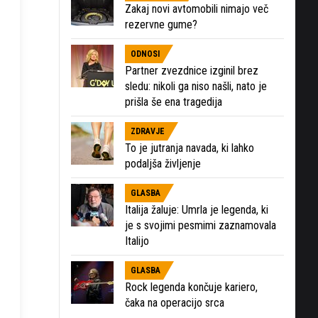
Zakaj novi avtomobili nimajo več
rezervne gume?
ODNOSI
Partner zvezdnice izginil brez
sledu: nikoli ga niso našli, nato je
prišla še ena tragedija
ZDRAVJE
To je jutranja navada, ki lahko
podaljša življenje
GLASBA
Italija žaluje: Umrla je legenda, ki
je s svojimi pesmimi zaznamovala
Italijo
GLASBA
Rock legenda končuje kariero,
čaka na operacijo srca