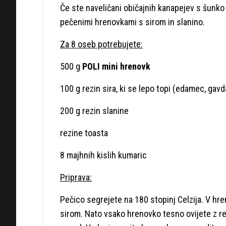
Če ste naveličani običajnih kanapejev s šunko 
pečenimi hrenovkami s sirom in slanino.
Za 8 oseb potrebujete:
500 g
POLI mini hrenovk
100 g rezin sira, ki se lepo topi (edamec, gavd
200 g rezin slanine
rezine toasta
8 majhnih kislih kumaric
Priprava:
Pečico segrejete na 180 stopinj Celzija. V hr
sirom. Nato vsako hrenovko tesno ovijete z rez