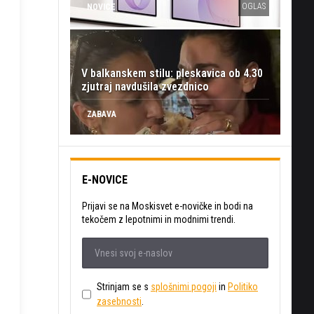
OGLAS
NOVICE
V balkanskem stilu: pleskavica ob 4.30
zjutraj navdušila zvezdnico
ZABAVA
E-NOVICE
Prijavi se na Moskisvet e-novičke in bodi na
tekočem z lepotnimi in modnimi trendi.
Strinjam se s
splošnimi pogoji
in
Politiko
zasebnosti
.