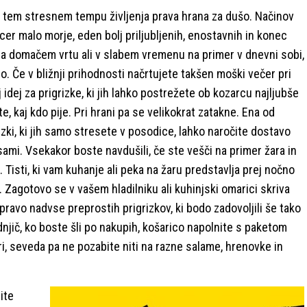
 v tem stresnem tempu življenja prava hrana za dušo. Načinov
sicer malo morje, eden bolj priljubljenih, enostavnih in konec
a domačem vrtu ali v slabem vremenu na primer v dnevni sobi,
o. Če v bližnji prihodnosti načrtujete takšen moški večer pri
dej za prigrizke, ki jih lahko postrežete ob kozarcu najljubše
te, kaj kdo pije. Pri hrani pa se velikokrat zatakne. Ena od
izki, ki jih samo stresete v posodice, lahko naročite dostavo
sami. Vsekakor boste navdušili, če ste vešči na primer žara in
 Tisti, ki vam kuhanje ali peka na žaru predstavlja prej nočno
 Zagotovo se v vašem hladilniku ali kuhinjski omarici skriva
ripravo nadvse preprostih prigrizkov, ki bodo zadovoljili še tako
jič, ko boste šli po nakupih, košarico napolnite s paketom
siri, seveda pa ne pozabite niti na razne salame, hrenovke in
ite