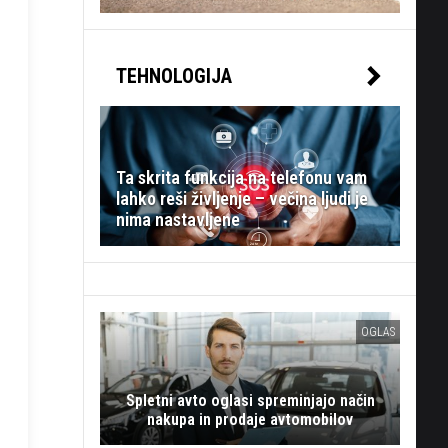
TEHNOLOGIJA
Ta skrita funkcija na telefonu vam
lahko reši življenje – večina ljudi je
nima nastavljene
OGLAS
Spletni avto oglasi spreminjajo način
nakupa in prodaje avtomobilov