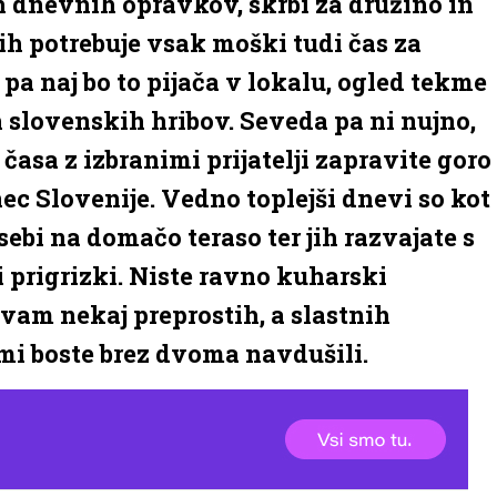
ih dnevnih opravkov, skrbi za družino in
ih potrebuje vsak moški tudi čas za
, pa naj bo to pijača v lokalu, ogled tekme
h slovenskih hribov. Seveda pa ni nujno,
časa z izbranimi prijatelji zapravite goro
nec Slovenije. Vedno toplejši dnevi so kot
 sebi na domačo teraso ter jih razvajate s
i prigrizki. Niste ravno kuharski
vam nekaj preprostih, a slastnih
imi boste brez dvoma navdušili.