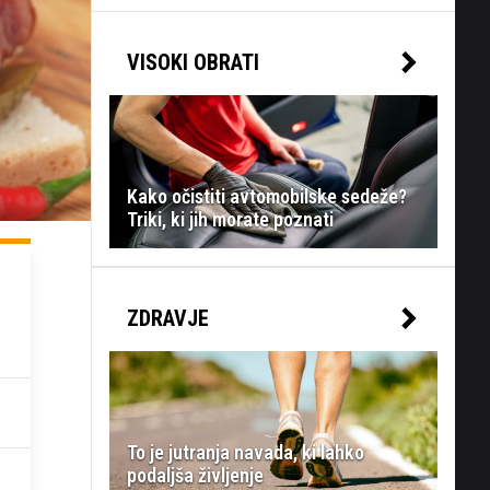
VISOKI OBRATI
Kako očistiti avtomobilske sedeže?
Triki, ki jih morate poznati
ZDRAVJE
To je jutranja navada, ki lahko
podaljša življenje