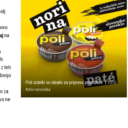
olj
tovo
uj
na
h
ih
z leti
slovijo
Poli izdelki so idealni za pripravo prigrizkov.
FOTO:
Arhiv naročnika
ni za
ovo ne