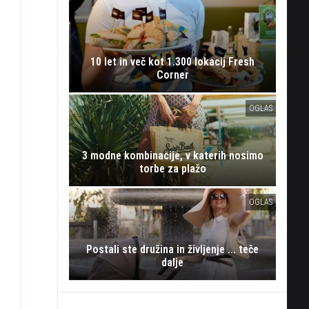
10 let in več kot 1.300 lokacij Fresh
Corner
OGLAS
3 modne kombinacije, v katerih nosimo
torbe za plažo
OGLAS
Postali ste družina in življenje ... teče
dalje