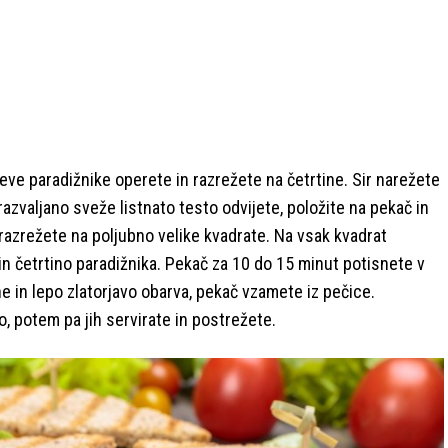
eve paradižnike operete in razrežete na četrtine. Sir narežete
razvaljano sveže listnato testo odvijete, položite na pekač in
razrežete na poljubno velike kvadrate. Na vsak kvadrat
in četrtino paradižnika. Pekač za 10 do 15 minut potisnete v
ne in lepo zlatorjavo obarva, pekač vzamete iz pečice.
o, potem pa jih servirate in postrežete.