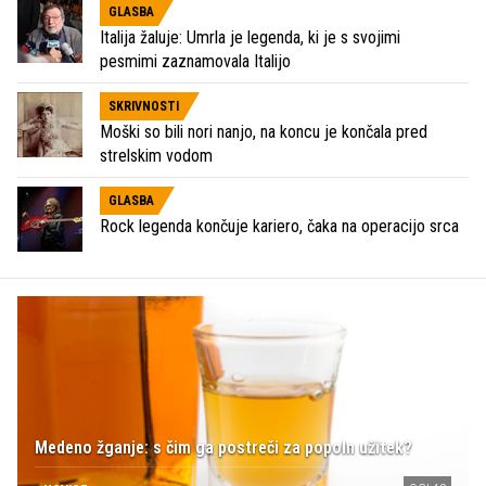
GLASBA
Italija žaluje: Umrla je legenda, ki je s svojimi
pesmimi zaznamovala Italijo
SKRIVNOSTI
Moški so bili nori nanjo, na koncu je končala pred
strelskim vodom
GLASBA
Rock legenda končuje kariero, čaka na operacijo srca
Medeno žganje: s čim ga postreči za popoln užitek?