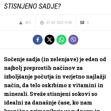
STISNJENO SADJE?
M.S.
07. 04. 2023 10.00
0
Sočenje sadja (in zelenjave) je eden od
najbolj preprostih načinov za
izboljšanje počutja in verjetno najlažji
način, da telo oskrbimo z vitamini in
minerali. Sveže stisnjeni sokovi so
idealni za današnje čase, ko nam