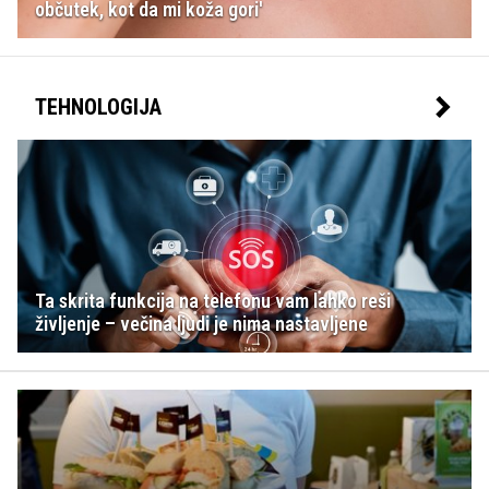
občutek, kot da mi koža gori'
TEHNOLOGIJA
Ta skrita funkcija na telefonu vam lahko reši
življenje – večina ljudi je nima nastavljene