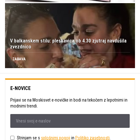
V balkanskem stilu: pleskavica ob 4.30 zjutraj navdušila
zvezdnico
ZABAVA
E-NOVICE
Prijavi se na Moskisvet e-novičke in bodi na tekočem z lepotnimi in
modnimi trendi.
Strinjam se s
splošnimi pogoji
in
Politiko zasebnosti
.