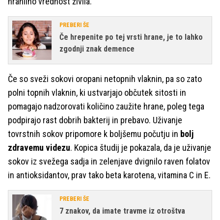
hranilno vrednost živila.
PREBERI ŠE
Če hrepenite po tej vrsti hrane, je to lahko
zgodnji znak demence
Če so sveži sokovi oropani netopnih vlaknin, pa so zato
polni topnih vlaknin, ki ustvarjajo občutek sitosti in
pomagajo nadzorovati količino zaužite hrane, poleg tega
podpirajo rast dobrih bakterij in prebavo. Uživanje
tovrstnih sokov pripomore k boljšemu počutju in
bolj
zdravemu videzu
. Kopica študij je pokazala, da je uživanje
sokov iz svežega sadja in zelenjave dvignilo raven folatov
in antioksidantov, prav tako beta karotena, vitamina C in E.
PREBERI ŠE
7 znakov, da imate travme iz otroštva