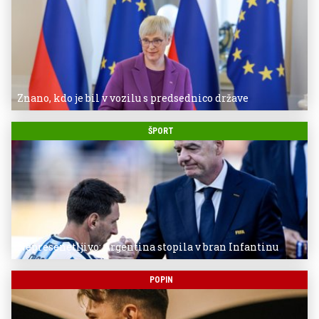
Znano, kdo je bil v vozilu s predsednico države
ŠPORT
Nepresenetljivo: Argentina stopila v bran Infantinu
POPIN