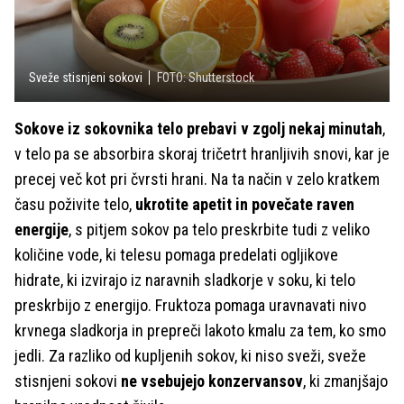
Sveže stisnjeni sokovi
FOTO: Shutterstock
Sokove iz sokovnika telo prebavi v zgolj nekaj minutah
,
v telo pa se absorbira skoraj tričetrt hranljivih snovi, kar je
precej več kot pri čvrsti hrani. Na ta način v zelo kratkem
času poživite telo,
ukrotite apetit in povečate raven
energije
, s pitjem sokov pa telo preskrbite tudi z veliko
količine vode, ki telesu pomaga predelati ogljikove
hidrate, ki izvirajo iz naravnih sladkorje v soku, ki telo
preskrbijo z energijo. Fruktoza pomaga uravnavati nivo
krvnega sladkorja in prepreči lakoto kmalu za tem, ko smo
jedli. Za razliko od kupljenih sokov, ki niso sveži, sveže
stisnjeni sokovi
ne vsebujejo konzervansov
, ki zmanjšajo