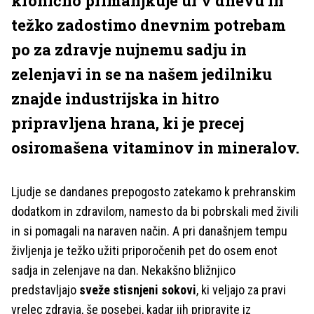
kronično primanjkuje ur v dnevu in
težko zadostimo dnevnim potrebam
po za zdravje nujnemu sadju in
zelenjavi in se na našem jedilniku
znajde industrijska in hitro
pripravljena hrana, ki je precej
osiromašena vitaminov in mineralov.
Ljudje se dandanes prepogosto zatekamo k prehranskim
dodatkom in zdravilom, namesto da bi pobrskali med živili
in si pomagali na naraven način. A pri današnjem tempu
življenja je težko užiti priporočenih pet do osem enot
sadja in zelenjave na dan. Nekakšno bližnjico
predstavljajo
sveže stisnjeni sokovi
, ki veljajo za pravi
vrelec zdravja, še posebej, kadar jih pripravite iz