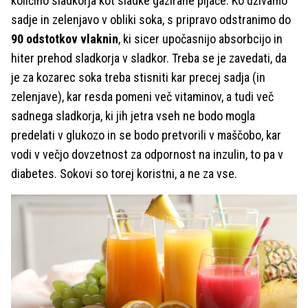
količino sladkorja kot sladke gazirane pijače. Ko uživamo
sadje in zelenjavo v obliki soka, s pripravo odstranimo do
90 odstotkov vlaknin
, ki sicer upočasnijo absorbcijo in
hiter prehod sladkorja v sladkor. Treba se je zavedati, da
je za kozarec soka treba stisniti kar precej sadja (in
zelenjave), kar resda pomeni več vitaminov, a tudi več
sadnega sladkorja, ki jih jetra vseh ne bodo mogla
predelati v glukozo in se bodo pretvorili v maščobo, kar
vodi v večjo dovzetnost za odpornost na inzulin, to pa v
diabetes. Sokovi so torej koristni, a ne za vse.