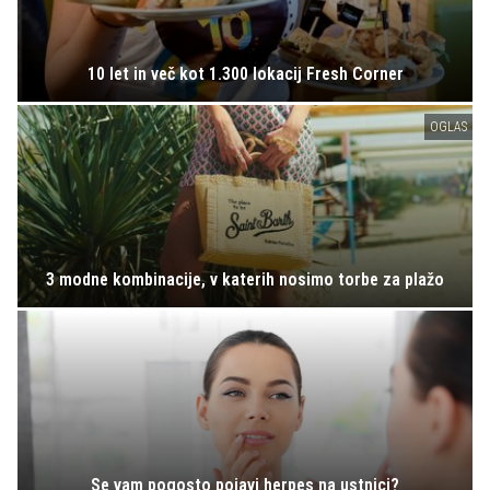
10 let in več kot 1.300 lokacij Fresh Corner
OGLAS
3 modne kombinacije, v katerih nosimo torbe za plažo
Se vam pogosto pojavi herpes na ustnici?