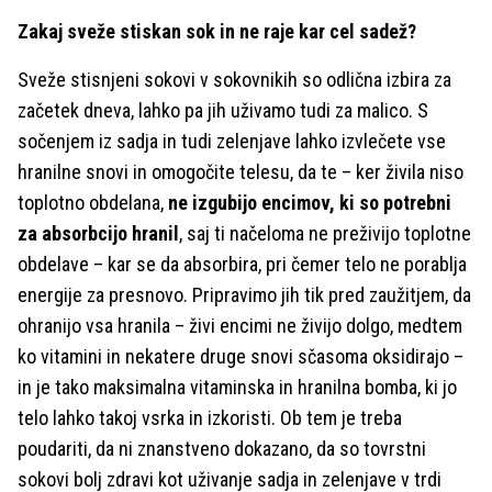
Zakaj sveže stiskan sok in ne raje kar cel sadež?
Sveže stisnjeni sokovi v sokovnikih so odlična izbira za
začetek dneva, lahko pa jih uživamo tudi za malico. S
sočenjem iz sadja in tudi zelenjave lahko izvlečete vse
hranilne snovi in omogočite telesu, da te – ker živila niso
toplotno obdelana,
ne izgubijo encimov, ki so potrebni
za absorbcijo hranil
, saj ti načeloma ne preživijo toplotne
obdelave – kar se da absorbira, pri čemer telo ne porablja
energije za presnovo. Pripravimo jih tik pred zaužitjem, da
ohranijo vsa hranila – živi encimi ne živijo dolgo, medtem
ko vitamini in nekatere druge snovi sčasoma oksidirajo –
in je tako maksimalna vitaminska in hranilna bomba, ki jo
telo lahko takoj vsrka in izkoristi. Ob tem je treba
poudariti, da ni znanstveno dokazano, da so tovrstni
sokovi bolj zdravi kot uživanje sadja in zelenjave v trdi