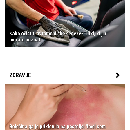
Kako očistiti avtomobilske sedeže? Triki, ki jih
morate poznati
ZDRAVJE
Bolečina ga je priklenila na posteljo: 'Imel sem