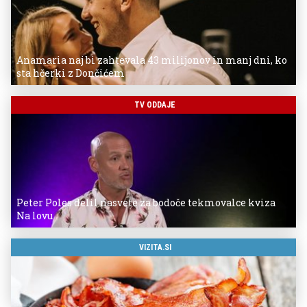
Anamaria naj bi zahtevala 43 milijonov in manj dni, ko
sta hčerki z Dončićem
TV ODDAJE
Peter Poles delil nasvete za bodoče tekmovalce kviza
Na lovu
VIZITA.SI