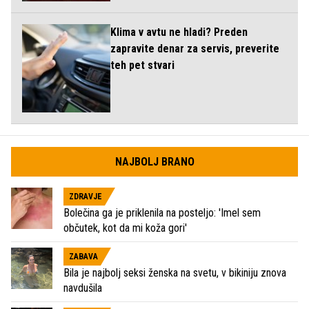
Klima v avtu ne hladi? Preden
zapravite denar za servis, preverite
teh pet stvari
NAJBOLJ BRANO
ZDRAVJE
Bolečina ga je priklenila na posteljo: 'Imel sem
občutek, kot da mi koža gori'
ZABAVA
Bila je najbolj seksi ženska na svetu, v bikiniju znova
navdušila