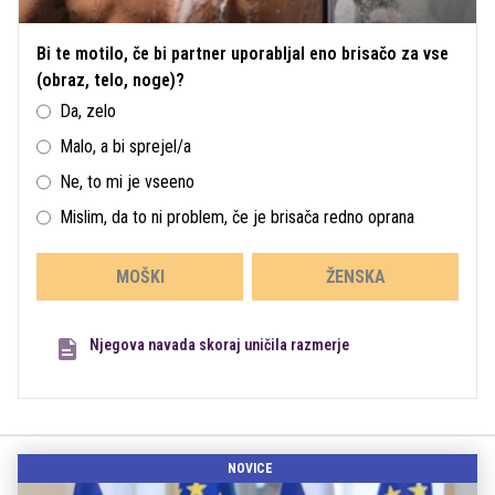
Bi te motilo, če bi partner uporabljal eno brisačo za vse
(obraz, telo, noge)?
Da, zelo
Malo, a bi sprejel/a
Ne, to mi je vseeno
Mislim, da to ni problem, če je brisača redno oprana
MOŠKI
ŽENSKA
Njegova navada skoraj uničila razmerje
NOVICE