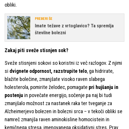
obliki.
PREBERI ŠE
Imate težave z vrtoglavico? Ta spremlja
številne bolezni
Zakaj piti sveže stisnjen sok?
Sveže stisnjeni sokovi so koristni iz več razlogov. Z njimi
si
dvignete odpornost, razstrupite telo
, ga hidrirate,
blažite bolečine, zmanjšate visoko raven slabega
holesterola, pomirite želodec, pomagate
pri hujšanju in
postenju
in povečate energijo, sočenje pa naj bi tudi
zmanjšalo možnost za nastanek raka ter tveganje za
Alzheimerjevo bolezen in bolezni srca – v tekoči obliki se
namreč zmanjša raven aminokisline homocistein in
kemičnega stresa, imenovanega oksidativni stres. Prav