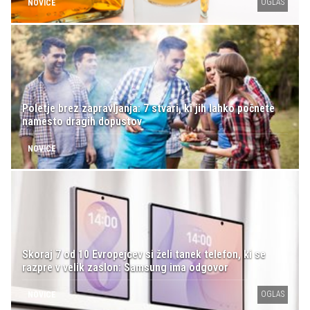
OGLAS
NOVICE
Poletje brez zapravljanja: 7 stvari, ki jih lahko počnete
namesto dragih dopustov
NOVICE
Skoraj 7 od 10 Evropejcev si želi tanek telefon, ki se
razpre v velik zaslon: Samsung ima odgovor
OGLAS
NOVICE