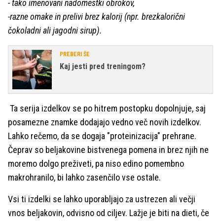
- tako imenovani nadomestki obrokov,
-razne omake in prelivi brez kalorij (npr. brezkalorični
čokoladni ali jagodni sirup).
PREBERI ŠE
Kaj jesti pred treningom?
Ta serija izdelkov se po hitrem postopku dopolnjuje, saj
posamezne znamke dodajajo vedno več novih izdelkov.
Lahko rečemo, da se dogaja "proteinizacija" prehrane.
Čeprav so beljakovine bistvenega pomena in brez njih ne
moremo dolgo preživeti, pa niso edino pomembno
makrohranilo, bi lahko zasenčilo vse ostale.
Vsi ti izdelki se lahko uporabljajo za ustrezen ali večji
vnos beljakovin, odvisno od ciljev. Lažje je biti na dieti, če