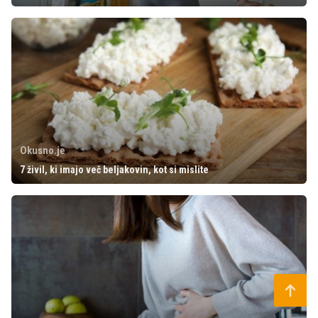
Okusno.je
7 živil, ki imajo več beljakovin, kot si mislite