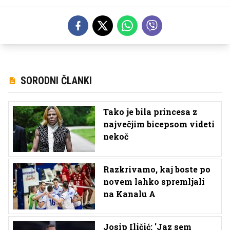
SORODNI ČLANKI
Tako je bila princesa z
največjim bicepsom videti
nekoč
Razkrivamo, kaj boste po
novem lahko spremljali
na Kanalu A
Josip Iličić: 'Jaz sem