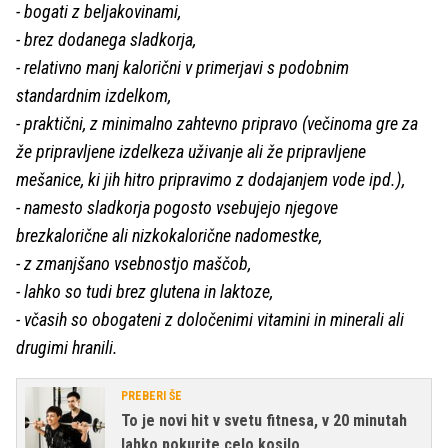
- bogati z beljakovinami,
- brez dodanega sladkorja,
- relativno manj kalorični v primerjavi s podobnim
standardnim izdelkom,
- praktični, z minimalno zahtevno pripravo (večinoma gre za
že pripravljene izdelkeza uživanje ali že pripravljene
mešanice, ki jih hitro pripravimo z dodajanjem vode ipd.),
- namesto sladkorja pogosto vsebujejo njegove
brezkalorične ali nizkokalorične nadomestke,
- z zmanjšano vsebnostjo maščob,
- lahko so tudi brez glutena in laktoze,
- včasih so obogateni z določenimi vitamini in minerali ali
drugimi hranili.
PREBERI ŠE
To je novi hit v svetu fitnesa, v 20 minutah
lahko pokurite celo kosilo