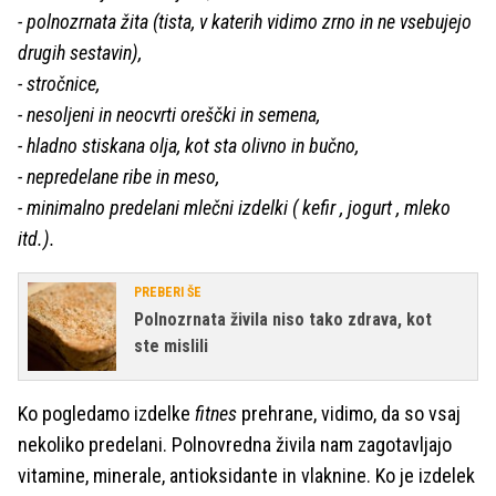
- polnozrnata žita (tista, v katerih vidimo zrno in ne vsebujejo
drugih sestavin),
- stročnice,
- nesoljeni in neocvrti oreščki in semena,
- hladno stiskana olja, kot sta olivno in bučno,
- nepredelane ribe in meso,
- minimalno predelani mlečni izdelki ( kefir , jogurt , mleko
itd.).
PREBERI ŠE
Polnozrnata živila niso tako zdrava, kot
ste mislili
Ko pogledamo izdelke
fitnes
prehrane, vidimo, da so vsaj
nekoliko predelani. Polnovredna živila nam zagotavljajo
vitamine, minerale, antioksidante in vlaknine. Ko je izdelek