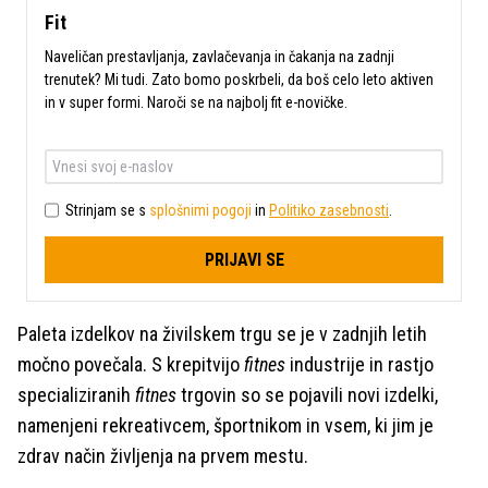
Fit
Naveličan prestavljanja, zavlačevanja in čakanja na zadnji
trenutek? Mi tudi. Zato bomo poskrbeli, da boš celo leto aktiven
in v super formi. Naroči se na najbolj fit e-novičke.
Strinjam se s
splošnimi pogoji
in
Politiko zasebnosti
.
PRIJAVI SE
Paleta izdelkov na živilskem trgu se je v zadnjih letih
močno povečala. S krepitvijo
fitnes
industrije in rastjo
specializiranih
fitnes
trgovin so se pojavili novi izdelki,
namenjeni rekreativcem, športnikom in vsem, ki jim je
zdrav način življenja na prvem mestu.