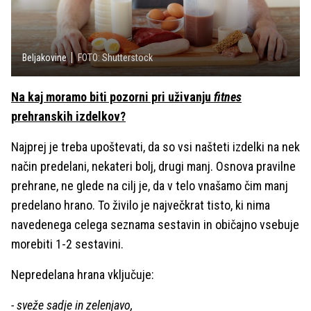
Beljakovine
FOTO: Shutterstock
Na kaj moramo biti pozorni pri uživanju
fitnes
prehranskih izdelkov?
Najprej je treba upoštevati, da so vsi našteti izdelki na nek
način predelani, nekateri bolj, drugi manj. Osnova pravilne
prehrane, ne glede na cilj je, da v telo vnašamo
čim manj
predelano hrano. To živilo je največkrat tisto, ki nima
navedenega celega seznama sestavin in običajno vsebuje
morebiti 1-2 sestavini.
Nepredelana hrana vključuje:
- sveže sadje in zelenjavo,