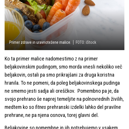
Primer zdrave in uravnotežene malice.
FOTO: iStock
Ko ta primer malice nadomestimo z na primer
beljakovinskim pudingom, smo morda vnesli nekoliko več
beljakovin, ostali pa smo prikrajšani za druga koristna
hranila. To ne pomeni, da poleg beljakovinskega pudinga
ne smemo jesti sadja ali oreščkov.
Pomembno pa je, da
svojo prehrano še naprej temeljite na polnovrednih živilih,
medtem ko so
fitnes
prehranski izdelki lahko del pravilne
prehrane, ne pa njena osnova, torej glavni del.
Beljakovine so pomembne in jih potrebujemo v vsakem