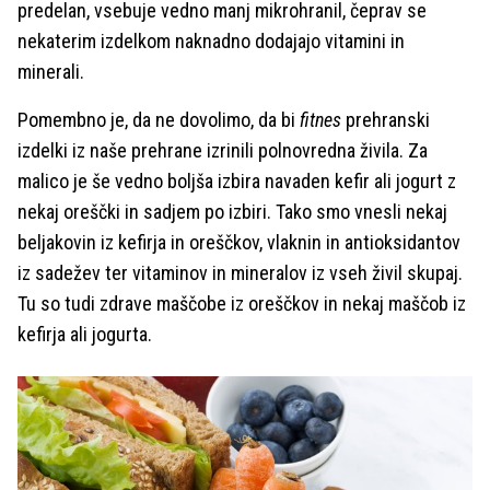
predelan, vsebuje vedno manj mikrohranil, čeprav se
nekaterim izdelkom naknadno dodajajo vitamini in
minerali.
Pomembno je, da ne dovolimo, da bi
fitnes
prehranski
izdelki iz naše prehrane izrinili polnovredna živila. Za
malico je še vedno boljša izbira navaden kefir ali jogurt z
nekaj oreščki in sadjem po izbiri. Tako smo vnesli nekaj
beljakovin iz kefirja in oreščkov, vlaknin in antioksidantov
iz sadežev ter vitaminov in mineralov iz vseh živil skupaj.
Tu so tudi zdrave maščobe iz oreščkov in nekaj maščob iz
kefirja ali jogurta.