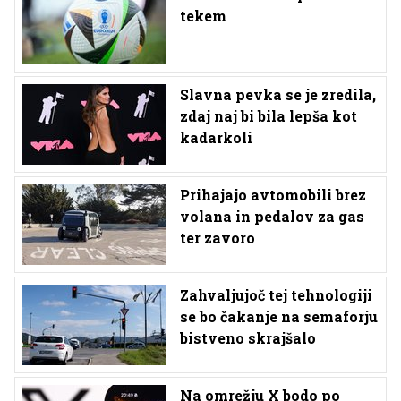
tekem
Slavna pevka se je zredila,
zdaj naj bi bila lepša kot
kadarkoli
Prihajajo avtomobili brez
volana in pedalov za gas
ter zavoro
Zahvaljujoč tej tehnologiji
se bo čakanje na semaforju
bistveno skrajšalo
Na omrežju X bodo po