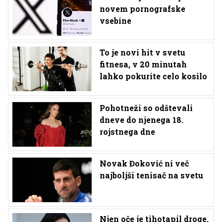
novem pornografske
vsebine
To je novi hit v svetu
fitnesa, v 20 minutah
lahko pokurite celo kosilo
Pohotneži so odštevali
dneve do njenega 18.
rojstnega dne
Novak Đoković ni več
najboljši tenisač na svetu
Njen oče je tihotapil droge,