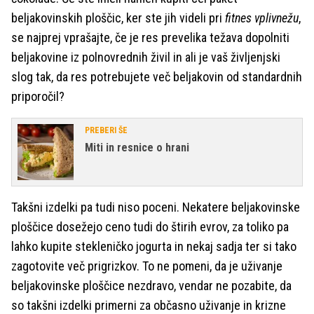
beljakovinskih ploščic, ker ste jih videli pri
fitnes vplivnežu
,
se najprej vprašajte, če je res prevelika težava dopolniti
beljakovine iz polnovrednih živil in ali je vaš življenjski
slog tak, da res potrebujete več beljakovin od standardnih
priporočil?
PREBERI ŠE
Miti in resnice o hrani
Takšni izdelki pa tudi niso poceni. Nekatere beljakovinske
ploščice dosežejo ceno tudi do štirih
evrov, za toliko pa
lahko kupite stekleničko jogurta in nekaj sadja ter si tako
zagotovite več prigrizkov. To ne pomeni, da je uživanje
beljakovinske ploščice nezdravo, vendar ne pozabite, da
so takšni izdelki primerni za občasno uživanje in krizne