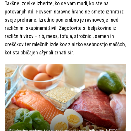
Takšne izdelke izberite, ko se vam mudi, ko ste na
potovanjih itd. Povsem naravne hrane ne smete izriniti iz
svoje prehrane. Izredno pomembno je ravnovesje med
različnimi skupinami živil. Zagotovite si beljakovine iz
različnih virov – rib, mesa, tofuja, stročnic , semen in
oreščkov ter mlečnih izdelkov z nizko vsebnostjo maščob,
kot sta običajen
skyr
ali zrnati sir.
Beljakovine svojemu telesu zagotavljajte iz različnih virov.
FOTO: