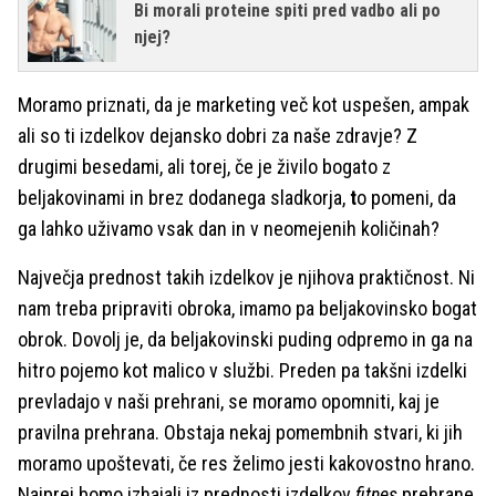
Bi morali proteine spiti pred vadbo ali po
njej?
Moramo priznati, da je marketing več kot uspešen, ampak
ali so ti izdelkov dejansko dobri za naše zdravje? Z
drugimi besedami, ali torej, če je živilo bogato z
beljakovinami in brez dodanega sladkorja,
t
o pomeni, da
ga lahko uživamo vsak dan in v neomejenih količinah?
Največja prednost takih izdelkov je njihova praktičnost. Ni
nam treba pripraviti obroka, imamo pa beljakovinsko bogat
obrok. Dovolj je, da beljakovinski puding odpremo in ga na
hitro pojemo kot malico v službi. Preden pa takšni izdelki
prevladajo v naši prehrani, se moramo opomniti, kaj je
pravilna prehrana. Obstaja nekaj pomembnih stvari, ki jih
moramo upoštevati, če res želimo jesti kakovostno hrano.
Najprej bomo izhajali iz prednosti izdelkov
fitnes
prehrane,