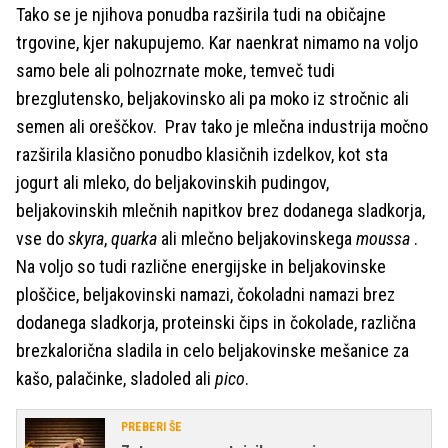
Tako se je njihova ponudba razširila tudi na običajne
trgovine, kjer nakupujemo. Kar naenkrat nimamo na voljo
samo bele ali polnozrnate moke, temveč tudi
brezglutensko, beljakovinsko ali pa moko iz stročnic ali
semen ali oreščkov. Prav tako je mlečna industrija močno
razširila klasično ponudbo klasičnih izdelkov, kot sta
jogurt ali mleko, do beljakovinskih pudingov,
beljakovinskih mlečnih napitkov brez dodanega sladkorja,
vse do
skyra
,
quarka
ali mlečno beljakovinskega
moussa
.
Na voljo so tudi različne energijske in beljakovinske
ploščice, beljakovinski namazi, čokoladni namazi brez
dodanega sladkorja, proteinski čips in čokolade, različna
brezkalorična sladila in celo beljakovinske mešanice za
kašo, palačinke, sladoled ali
pico
.
PREBERI ŠE