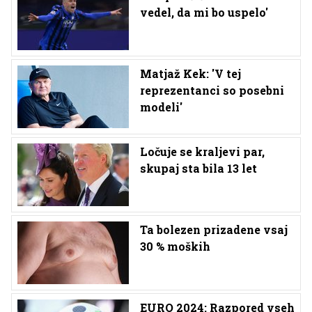
vedel, da mi bo uspelo'
Matjaž Kek: 'V tej
reprezentanci so posebni
modeli'
Ločuje se kraljevi par,
skupaj sta bila 13 let
Ta bolezen prizadene vsaj
30 % moških
EURO 2024: Razpored vseh