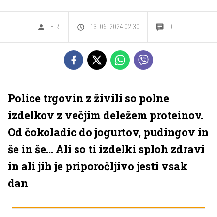
E.R.
13. 06. 2024 02.30
0
Police trgovin z živili so polne
izdelkov z večjim deležem proteinov.
Od čokoladic do jogurtov, pudingov in
še in še... Ali so ti izdelki sploh zdravi
in ali jih je priporočljivo jesti vsak
dan