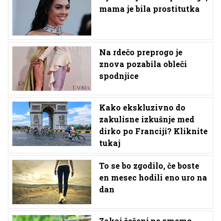
mama je bila prostitutka
Na rdečo preprogo je
znova pozabila obleči
spodnjice
Kako ekskluzivno do
zakulisne izkušnje med
dirko po Franciji? Kliknite
tukaj
To se bo zgodilo, če boste
en mesec hodili eno uro na
dan
Zakaj češenj ne smemo