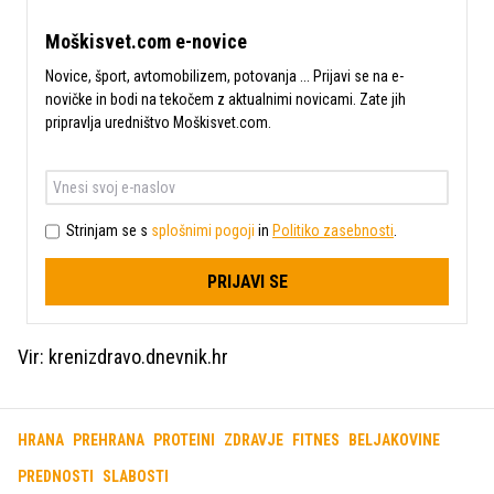
Moškisvet.com e-novice
Novice, šport, avtomobilizem, potovanja ... Prijavi se na e-
novičke in bodi na tekočem z aktualnimi novicami. Zate jih
pripravlja uredništvo Moškisvet.com.
Strinjam se s
splošnimi pogoji
in
Politiko zasebnosti
.
PRIJAVI SE
Vir: krenizdravo.dnevnik.hr
HRANA
PREHRANA
PROTEINI
ZDRAVJE
FITNES
BELJAKOVINE
PREDNOSTI
SLABOSTI