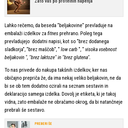
Zato vas po proteinih napenja
Lahko rečemo, da beseda "beljakovine" prevladuje na
embalaži izdelkov za
fitnes
prehrano. Poleg tega
prevladujejo dodatni napisi, kot so "brez dodanega
sladkorja", "brez maščob", "
low carb
", "
visoka vsebnost
beljakovin ", "brez laktoze" in "brez glutena".
To nas privede do nakupa takšnih izdelkov, ker nas
običajno prepriča že, da ima nekaj veliko beljakovin, ne da
bi se ob tem dodatno ozirali na seznam sestavin in
deklaracijo samega izdelka. Dovolj je etiketa, ki je takoj
vidna, zato embalaže ne obračamo okrog, da bi natančneje
prebrali še sestavo.
PREBERI ŠE