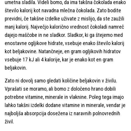
umetna sladila. Videli bomo, da ima takšna čokolada enako
število kalorij kot navadna mlečna čokolada. Zato bodite
previdni, če takšne izdelke uživate z mislijo, da ste zaužili
manj kalorij. Največjo kalorično vrednost čokoladi namreč
dajejo maščobe in ne sladkor. Sladkor, ki ga štejemo med
enostavne ogljikove hidrate, vsebuje enako število kalorij
kot beljakovine. Natančneje, en gram ogljikovih hidratov
vsebuje 17 kJ ali 4 kalorije, kar je enako kot en gram
beljakovin.
Zato ni dovolj samo gledati količine beljakovin v živilu.
Vprašati se moramo, ali bomo z določeno hrano dobili
potrebne vitamine, minerale in vlaknine. Poleg tega imajo
lahko takšni izdelki dodane vitamine in minerale, vendar je
najboljša absorpcija dosežena iz naravnih polnovrednih
živil.