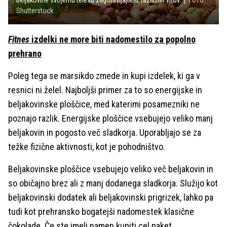
Shutterstock
Fitnes
izdelki ne more biti nadomestilo za popolno
prehrano
Poleg tega se marsikdo zmede in kupi izdelek, ki ga v
resnici ni želel. Najboljši primer za to so energijske in
beljakovinske ploščice, med katerimi posamezniki ne
poznajo razlik. Energijske ploščice vsebujejo veliko manj
beljakovin in pogosto več sladkorja. Uporabljajo se za
težke fizične aktivnosti, kot je pohodništvo.
Beljakovinske ploščice vsebujejo veliko več beljakovin in
so običajno brez ali z manj dodanega sladkorja. Služijo kot
beljakovinski dodatek ali beljakovinski prigrizek, lahko pa
tudi kot prehransko bogatejši nadomestek klasične
čokolade. Če ste imeli namen kupiti cel paket