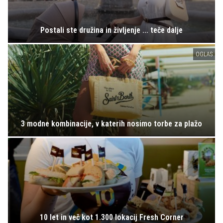
Postali ste družina in življenje ... teče dalje
OGLAS
3 modne kombinacije, v katerih nosimo torbe za plažo
10 let in več kot 1.300 lokacij Fresh Corner