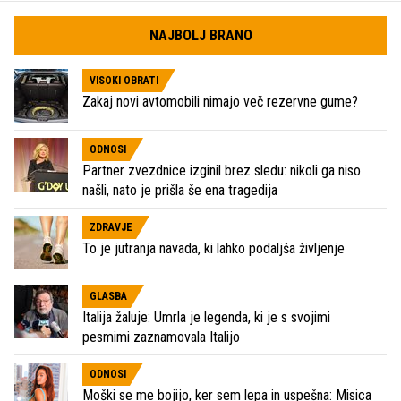
NAJBOLJ BRANO
VISOKI OBRATI
Zakaj novi avtomobili nimajo več rezervne gume?
ODNOSI
Partner zvezdnice izginil brez sledu: nikoli ga niso
našli, nato je prišla še ena tragedija
ZDRAVJE
To je jutranja navada, ki lahko podaljša življenje
GLASBA
Italija žaluje: Umrla je legenda, ki je s svojimi
pesmimi zaznamovala Italijo
ODNOSI
Moški se me bojijo, ker sem lepa in uspešna: Misica