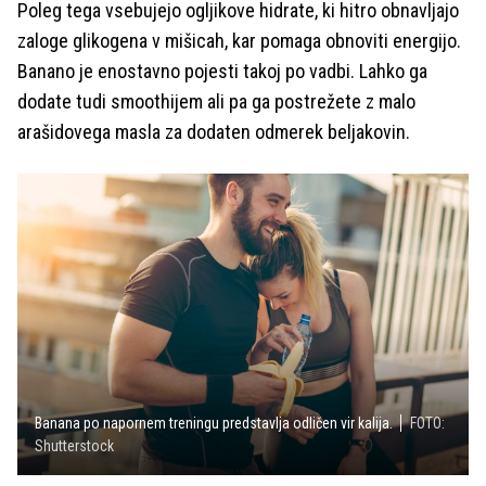
Poleg tega vsebujejo ogljikove hidrate, ki hitro obnavljajo
zaloge glikogena v mišicah, kar pomaga obnoviti energijo.
Banano je enostavno pojesti takoj po vadbi. Lahko ga
dodate tudi smoothijem ali pa ga postrežete z malo
arašidovega masla za dodaten odmerek beljakovin.
Banana po napornem treningu predstavlja odličen vir kalija.
FOTO:
Shutterstock