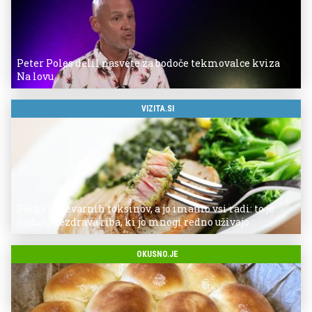
Peter Poles delil nasvete za bodoče tekmovalce kviza
Na lovu
VIZITA.SI
Polna je nevarnih toksinov, a jo imamo vsi radi: to je
najbolj nezdrava riba, ki jo mnogi redno uživajo
OKUSNO.JE