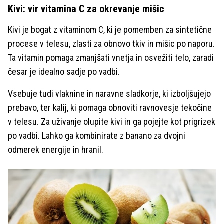
Kivi: vir vitamina C za okrevanje mišic
Kivi je bogat z vitaminom C, ki je pomemben za sintetične
procese v telesu, zlasti za obnovo tkiv in mišic po naporu.
Ta vitamin pomaga zmanjšati vnetja in osvežiti telo, zaradi
česar je idealno sadje po vadbi.
Vsebuje tudi vlaknine in naravne sladkorje, ki izboljšujejo
prebavo, ter kalij, ki pomaga obnoviti ravnovesje tekočine
v telesu. Za uživanje olupite kivi in ga pojejte kot prigrizek
po vadbi. Lahko ga kombinirate z banano za dvojni
odmerek energije in hranil.