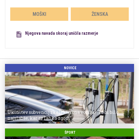
MOŠKI
ŽENSKA
Njegova navada skoraj uničila razmerje
NOVICE
Ukinitev subvencij za električna vozila? 'To bi bilo
najslabše, kar se lahko zgodi'
ŠPORT