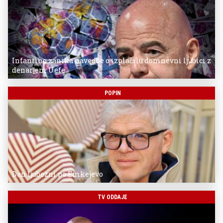
Infantino zanika navedbe o izplačilu domnevni ljubici z
denarjem Uefe
POPIN
Dan ljubezni po Emkejevo
TV ODDAJE