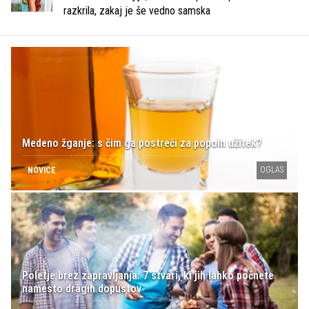
razkrila, zakaj je še vedno samska
Medeno žganje: s čim ga postreči za popoln užitek?
OGLAS
NOVICE
Poletje brez zapravljanja: 7 stvari, ki jih lahko počnete
namesto dragih dopustov