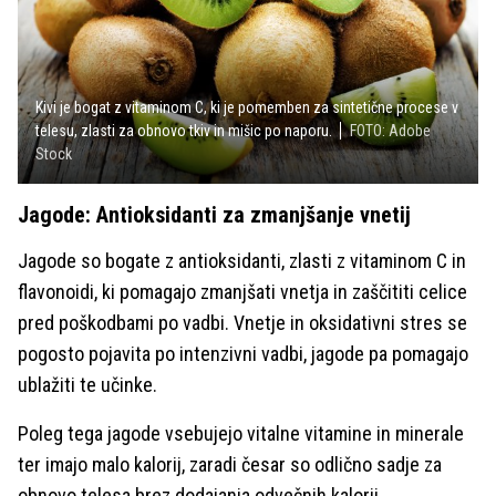
Kivi je bogat z vitaminom C, ki je pomemben za sintetične procese v
telesu, zlasti za obnovo tkiv in mišic po naporu.
FOTO: Adobe
Stock
Jagode: Antioksidanti za zmanjšanje vnetij
Jagode so bogate z antioksidanti, zlasti z vitaminom C in
flavonoidi, ki pomagajo zmanjšati vnetja in zaščititi celice
pred poškodbami po vadbi. Vnetje in oksidativni stres se
pogosto pojavita po intenzivni vadbi, jagode pa pomagajo
ublažiti te učinke.
Poleg tega jagode vsebujejo vitalne vitamine in minerale
ter imajo malo kalorij, zaradi česar so odlično sadje za
obnovo telesa brez dodajanja odvečnih kalorij.