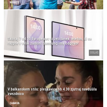
NOVICE
Skoraj 7 od 10 Evropejcev si želi tanek telefon, ki se
razpre v velik zaslon: Samsung ima odgovor
OGLAS
NOVICE
V balkanskem stilu: pleskavica ob 4.30 zjutraj navdušila
zvezdnico
ZABAVA