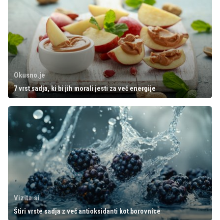
Okusno.je
7 vrst sadja, ki bi jih morali jesti za več energije
Vizita.si
Štiri vrste sadja z več antioksidanti kot borovnice