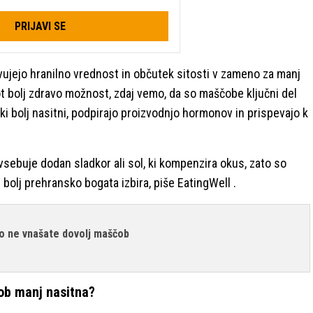
PRIJAVI SE
tvujejo hranilno vrednost in občutek sitosti v zameno za manj
ot bolj zdravo možnost, zdaj vemo, da so maščobe ključni del
 bolj nasitni, podpirajo proizvodnjo hormonov in prispevajo k
sebuje dodan sladkor ali sol, ki kompenzira okus, zato so
 bolj prehransko bogata izbira, piše EatingWell .
lo ne vnašate dovolj maščob
čob manj nasitna?