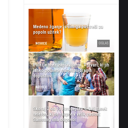
Medeno žganje: s čim ga postreči za
popoln užitek?
OGLAS
NOVICE
Poletje brez zapravljanja: 7 stvari, ki jih
lahko počnete namesto dragih
dopustov
NOVICE
Skoraj 7 od 10 Evropejcev si želi tanek
telefon, ki se razpre v velik zaslon:
Samsung ima odgovor