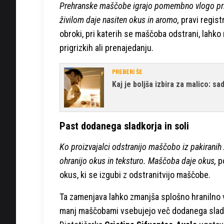
Prehranske maščobe igrajo pomembno vlogo pri 
živilom daje nasiten okus in aromo,
pravi regist
obroki, pri katerih se maščoba odstrani, lahko
prigrizkih ali prenajedanju.
PREBERI ŠE
Kaj je boljša izbira za malico: sa
Past dodanega sladkorja in soli
Ko proizvajalci odstranijo maščobo iz pakiranih 
ohranijo okus in teksturo. Maščoba daje okus,
p
okus, ki se izgubi z odstranitvijo maščobe.
Ta zamenjava lahko zmanjša splošno hranilno vr
manj maščobami vsebujejo več dodanega sladkor