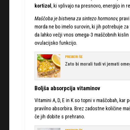
kortizol
, ki vplivajo na presnovo, energijo in 
Maščoba je bistvena za sintezo hormonov,
pravi
morda ne bo imelo surovin, ki jih potrebuje z
da lahko večji vnos omega-3 maščobnih kislin 
ovulacijsko funkcijo.
PREBERI ŠE
Zato bi morali tudi vi jemati om
Boljša absorpcija vitaminov
Vitamini A, D, E in K so topni v maščobah, kar
pravilno absorbira. Brez zadostne količine maš
če jih dobite s prehrano.