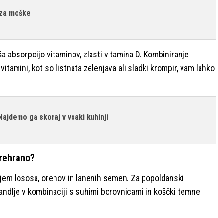
 za moške
a absorpcijo vitaminov, zlasti vitamina D. Kombiniranje
vitamini, kot so listnata zelenjava ali sladki krompir, vam lahko
 Najdemo ga skoraj v vsaki kuhinji
prehrano?
jem lososa, orehov in lanenih semen. Za popoldanski
andlje v kombinaciji s suhimi borovnicami in koščki temne