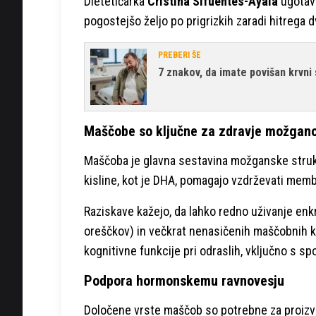
Dietetičarka
Cristina Sifuentes-Ayala
ugotavl
pogostejšo željo po prigrizkih zaradi hitrega 
PREBERI ŠE
7 znakov, da imate povišan krvni
Maščobe so ključne za zdravje možgan
Maščoba je glavna sestavina možganske struk
kisline, kot je DHA, pomagajo vzdrževati mem
Raziskave kažejo, da lahko redno uživanje enkr
oreščkov) in večkrat nenasičenih maščobnih kis
kognitivne funkcije pri odraslih, vključno s 
Podpora hormonskemu ravnovesju
Določene vrste maščob so potrebne za proiz