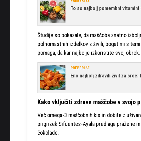
PREBERI ŠE
To so najbolj pomembni vitamini
Študije so pokazale, da maščoba znatno izboljš
polnomastnih izdelkov z živili, bogatimi s temi 
pomaga, da kar najbolje izkoristite svoj obrok.
PREBERI ŠE
Eno najbolj zdravih živil za srce:
Kako vključiti zdrave maščobe v svojo 
Več omega-3 maščobnih kislin dobite z uživan
prigrizek Sifuentes-Ayala predlaga pražene m
čokolade.