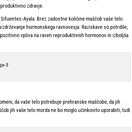
reproduktivno zdravje.
 Sifuentes-Ayala. Brez zadostne količine maščob vaše telo
a vzdrževanje hormonskega ravnovesja. Raziskave so potrdile,
pozitivno vpliva na raven reproduktivnih hormonov in izboljša
ega-3
 pomeni, da vaše telo potrebuje prehranske maščobe, da jih
čob jih vaše telo morda ne bo moglo učinkovito uporabiti, tudi