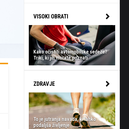
VISOKI OBRATI
Kako očistiti avtomobilske sedeže?
Triki, ki jih morate poznati
ZDRAVJE
To je jutranja navada, ki lahko
podaljša življenje