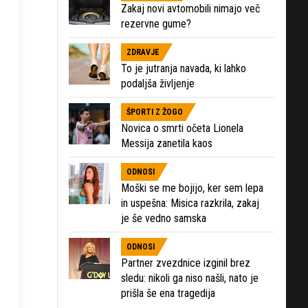
Zakaj novi avtomobili nimajo več
rezervne gume?
ZDRAVJE
To je jutranja navada, ki lahko
podaljša življenje
ŠPORTI Z ŽOGO
Novica o smrti očeta Lionela
Messija zanetila kaos
ODNOSI
Moški se me bojijo, ker sem lepa
in uspešna: Misica razkrila, zakaj
je še vedno samska
ODNOSI
Partner zvezdnice izginil brez
sledu: nikoli ga niso našli, nato je
prišla še ena tragedija