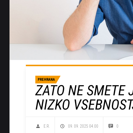
PREHRANA
ZATO NE SMETE 
NIZKO VSEBNOS
E.R.
09. 09. 2025 04.00
0