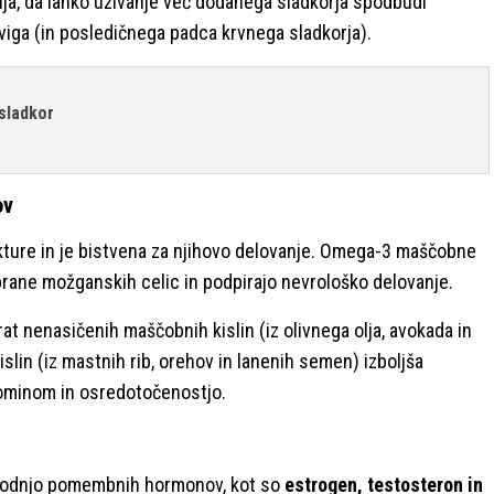
ja, da lahko uživanje več dodanega sladkorja spodbudi
dviga (in posledičnega padca krvnega sladkorja).
 sladkor
ov
ture in je bistvena za njihovo delovanje. Omega-3 maščobne
brane možganskih celic in podpirajo nevrološko delovanje.
at nenasičenih maščobnih kislin (iz olivnega olja, avokada in
lin (iz mastnih rib, orehov in lanenih semen) izboljša
spominom in osredotočenostjo.
vodnjo pomembnih hormonov, kot so
estrogen, testosteron in