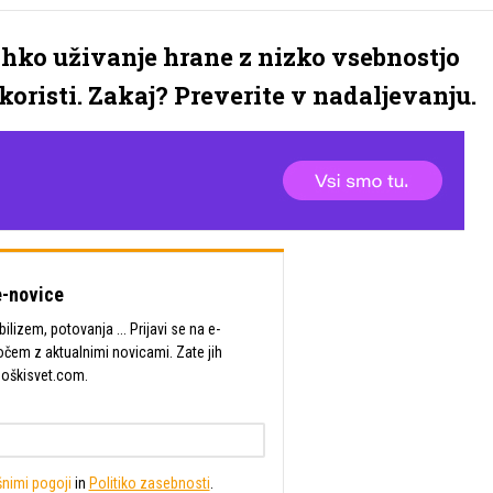
lahko uživanje hrane z nizko vsebnostjo
oristi. Zakaj? Preverite v nadaljevanju.
-novice
lizem, potovanja ... Prijavi se na e-
očem z aktualnimi novicami. Zate jih
Moškisvet.com.
nimi pogoji
in
Politiko zasebnosti
.