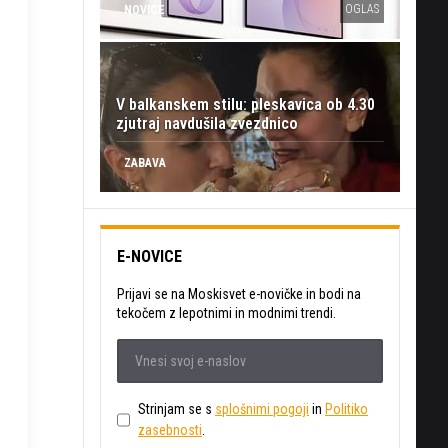
OGLAS
NOVICE
V balkanskem stilu: pleskavica ob 4.30
zjutraj navdušila zvezdnico
ZABAVA
E-NOVICE
Prijavi se na Moskisvet e-novičke in bodi na
tekočem z lepotnimi in modnimi trendi.
Strinjam se s
splošnimi pogoji
in
Politiko
zasebnosti
.