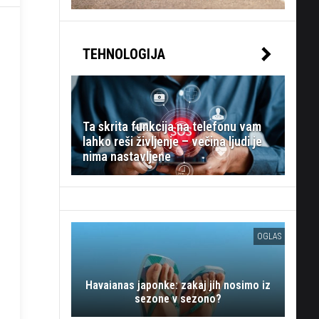
TEHNOLOGIJA
Ta skrita funkcija na telefonu vam
lahko reši življenje – večina ljudi je
nima nastavljene
OGLAS
Havaianas japonke: zakaj jih nosimo iz
sezone v sezono?