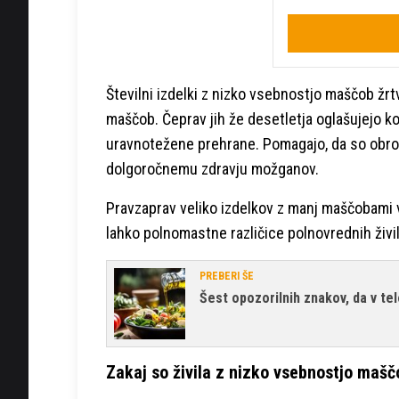
Številni izdelki z nizko vsebnostjo maščob žr
maščob. Čeprav jih že desetletja oglašujejo k
uravnotežene prehrane. Pomagajo, da so obroki
dolgoročnemu zdravju možganov.
Pravzaprav veliko izdelkov z manj maščobami v
lahko polnomastne različice polnovrednih živil
PREBERI ŠE
Šest opozorilnih znakov, da v te
Zakaj so živila z nizko vsebnostjo maš