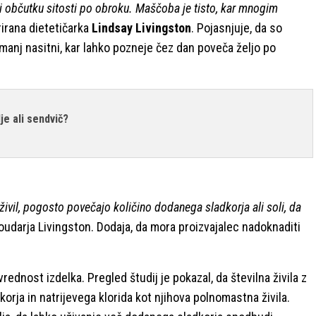
občutku sitosti po obroku. Maščoba je tisto, kar mnogim
rirana dietetičarka
Lindsay Livingston
. Pojasnjuje, da so
 manj nasitni, kar lahko pozneje čez dan poveča željo po
dje ali sendvič?
živil, pogosto povečajo količino dodanega sladkorja ali soli, da
oudarja Livingston. Dodaja, da mora proizvajalec nadoknaditi
ednost izdelka. Pregled študij je pokazal, da številna živila z
ja in natrijevega klorida kot njihova polnomastna živila.