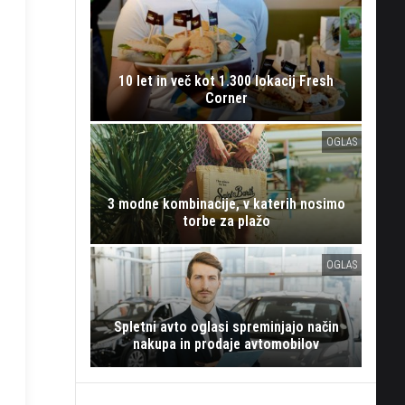
10 let in več kot 1.300 lokacij Fresh
Corner
OGLAS
3 modne kombinacije, v katerih nosimo
torbe za plažo
OGLAS
Spletni avto oglasi spreminjajo način
nakupa in prodaje avtomobilov