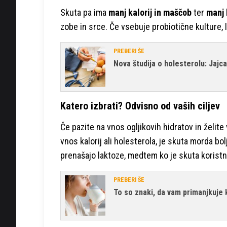
Skuta pa ima
manj kalorij in maščob
ter
manj 
zobe in srce. Če vsebuje probiotične kulture, 
PREBERI ŠE
Nova študija o holesterolu: Jajc
Katero izbrati? Odvisno od vaših ciljev
Če pazite na vnos ogljikovih hidratov in želite 
vnos kalorij ali holesterola, je skuta morda bo
prenašajo laktoze, medtem ko je skuta koristna z
PREBERI ŠE
To so znaki, da vam primanjkuje k