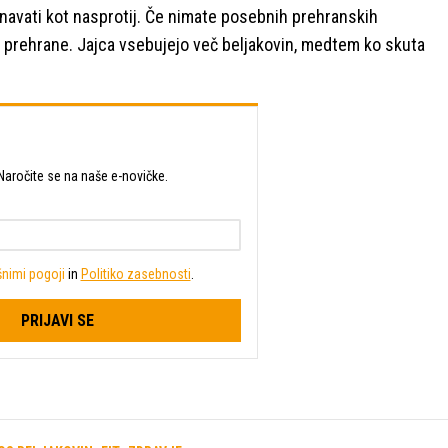
avnavati kot nasprotij. Če nimate posebnih prehranskih
ne prehrane. Jajca vsebujejo več beljakovin, medtem ko skuta
t? Naročite se na naše e-novičke.
nimi pogoji
in
Politiko zasebnosti
.
PRIJAVI SE