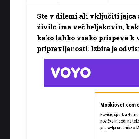
Ste v dilemi ali vključiti jajca
živilo ima več beljakovin, kak
kako lahko vsako prispeva k v
pripravljenosti. Izbira je odvi
Moškisvet.com e
Novice, šport, avtomobi
novičke in bodi na tek
pripravlja uredništvo 