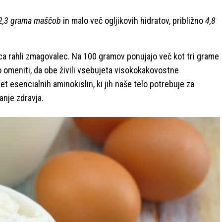
, 2,3 grama maščob
in malo več ogljikovih hidratov, približno
4,8
ca rahli zmagovalec. Na 100 gramov ponujajo več kot tri grame
 omeniti, da obe živili vsebujeta visokokakovostne
t esencialnih aminokislin, ki jih naše telo potrebuje za
anje zdravja.