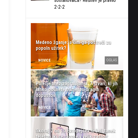
sostanovalca? Rešitev je pravilo
2-2-2
Medeno žganje: s čim ga postreči za
popoln užitek?
OGLAS
NOVICE
Poletje brez zapravljanja: 7 stvari, ki jih
lahko počnete namesto dragih
dopustov
NOVICE
Skoraj 7 od 10 Evropejcev si želi tanek
telefon, ki se razpre v velik zaslon: