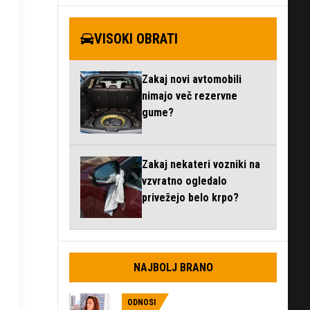
VISOKI OBRATI
Zakaj novi avtomobili
nimajo več rezervne
gume?
Zakaj nekateri vozniki na
vzvratno ogledalo
privežejo belo krpo?
NAJBOLJ BRANO
ODNOSI