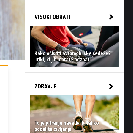
VISOKI OBRATI
Kako očistiti avtomobilske sedeže?
Triki, ki jih morate poznati
ZDRAVJE
To je jutranja navada, ki lahko
podaljša življenje