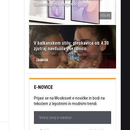
Samsung ima odgovor
OGLAS
NOVICE
V balkanskem stilu: pleskavica ob 4.30
zjutraj navdušila zvezdnico
ZABAVA
E-NOVICE
Prijavi se na Moskisvet e-novičke in bodi na
tekočem z lepotnimi in modnimi trendi.