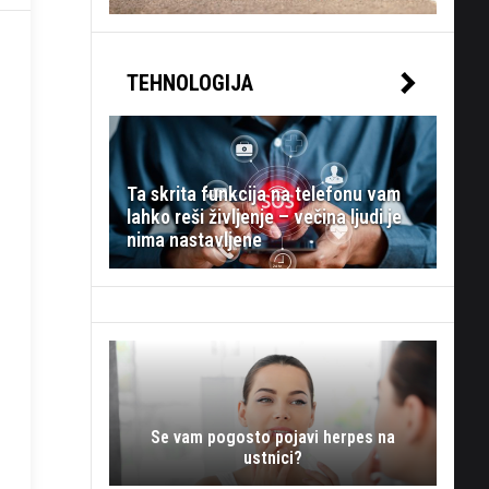
TEHNOLOGIJA
Ta skrita funkcija na telefonu vam
lahko reši življenje – večina ljudi je
nima nastavljene
Se vam pogosto pojavi herpes na
ustnici?