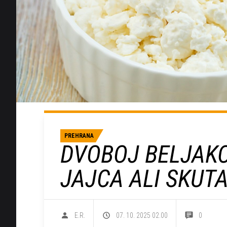
PREHRANA
DVOBOJ BELJAKOV
JAJCA ALI SKUT
E.R.
07. 10. 2025 02.00
0