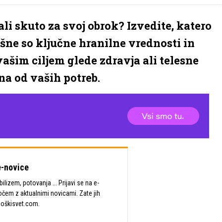
 ali skuto za svoj obrok? Izvedite, katero
šne so ključne hranilne vrednosti in
ašim ciljem glede zdravja ali telesne
sna od vaših potreb.
-novice
lizem, potovanja ... Prijavi se na e-
očem z aktualnimi novicami. Zate jih
Moškisvet.com.