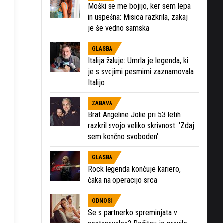
Moški se me bojijo, ker sem lepa
in uspešna: Misica razkrila, zakaj
je še vedno samska
GLASBA
Italija žaluje: Umrla je legenda, ki
je s svojimi pesmimi zaznamovala
Italijo
ZABAVA
Brat Angeline Jolie pri 53 letih
razkril svojo veliko skrivnost: 'Zdaj
sem končno svoboden'
GLASBA
Rock legenda končuje kariero,
čaka na operacijo srca
ODNOSI
Se s partnerko spreminjata v