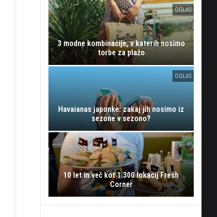
OGLAS
3 modne kombinacije, v katerih nosimo
torbe za plažo
OGLAS
Havaianas japonke: zakaj jih nosimo iz
sezone v sezono?
10 let in več kot 1.300 lokacij Fresh
Corner