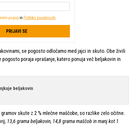
nimi pogoji
in
Politiko zasebnosti
.
PRIJAVI SE
jakovinami, se pogosto odločamo med jajci in skuto. Obe živili
se pogosto poraja vprašanje, katero ponuja več beljakovin in
njkuje beljakovin
 gramov skute z 2 % mlečne maščobe, so razlike zelo očitne.
rij, 13,6 grama beljakovin, 14,8 grama maščob in manj kot 1