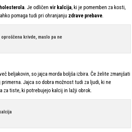
holesterola
. Je odličen
vir kalcija
, ki je pomemben za kosti,
lahko pomaga tudi pri ohranjanju
zdrave prebave
.
a oproščena krivde, maslo pa ne
več beljakovin, so jajca morda boljša izbira. Če želite zmanjšati
lj primerna. Jajca so dobra možnost tudi za ljudi, ki ne
a tiste, ki potrebujejo kalcij in lažji obrok.
alcija