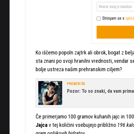
Strinjam se s
sploš
Ko iščemo popoln zajtrk ali obrok, bogat z bel
sta znani po svoji hranilni vrednosti, vendar 
bolje ustreza našim prehranskim ciljem?
PREBERI ŠE
Pozor: To so znaki, da vam prima
Če primerjamo 100 gramov kuhanih jajc in 100
Jajca
v tej količini vsebujejo približno
196 kalo
gram ogljikovih hidratov.