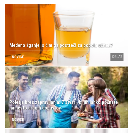
Medeno žganje: s čim ga postreči za popoln užitek?
OGLAS
NOVICE
Poletje brez zapravljanja: 7 stvari, ki jih lahko počnete
namesto dragih dopustov
NOVICE