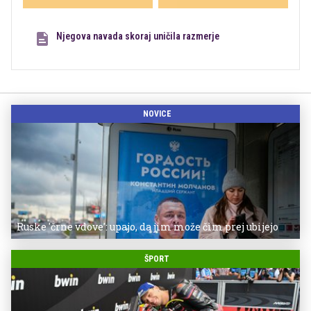
Njegova navada skoraj uničila razmerje
NOVICE
Ruske 'črne vdove': upajo, da jim može čim prej ubijejo
ŠPORT