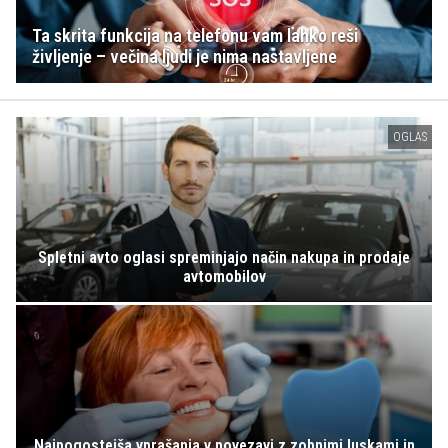
Ta skrita funkcija na telefonu vam lahko reši
življenje – večina ljudi je nima nastavljene
OGLAS
Spletni avto oglasi spreminjajo način nakupa in prodaje
avtomobilov
Najpogostejša vprašanja v povezavi z zobnimi luskami in