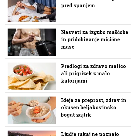
pred spanjem
Nasveti za izgubo maščobe
in pridobivanje mišične
mase
Predlogi za zdravo malico
ali prigrizek z malo
kalorijami
Ideja za preprost, zdrav in
okusen beljakovinsko
bogat zajtrk
Ljudje tukaj ne poznajo