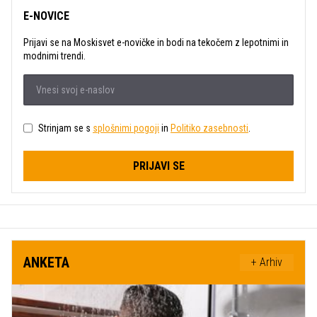
E-NOVICE
Prijavi se na Moskisvet e-novičke in bodi na tekočem z lepotnimi in
modnimi trendi.
Strinjam se s
splošnimi pogoji
in
Politiko zasebnosti
.
PRIJAVI SE
ANKETA
+ Arhiv