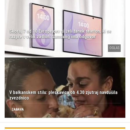
Skoraj 7 od 10 Evropejcev si želi tanek telefon, ki se
razpre v velik zaslon: Samsung ima odgovor
OGLAS
NOVICE
V balkanskem stilu: pleskavica ob 4.30 zjutraj navdušila
zvezdnico
ZABAVA