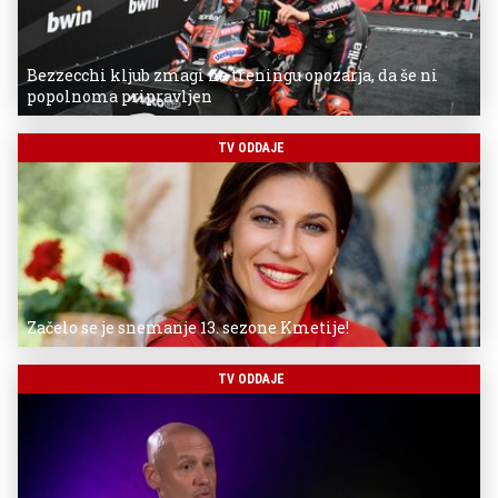
Bezzecchi kljub zmagi na treningu opozarja, da še ni
popolnoma pripravljen
TV ODDAJE
Začelo se je snemanje 13. sezone Kmetije!
TV ODDAJE