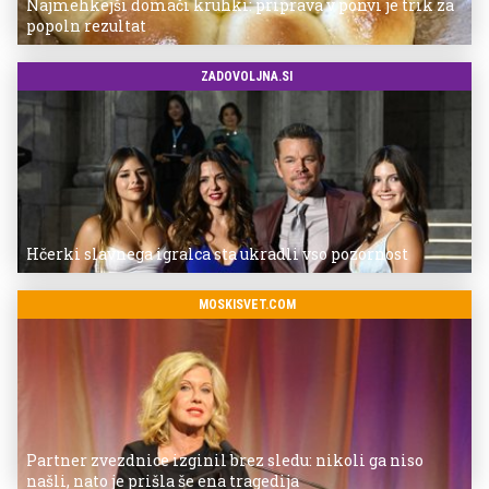
Najmehkejši domači kruhki: priprava v ponvi je trik za
popoln rezultat
ZADOVOLJNA.SI
Hčerki slavnega igralca sta ukradli vso pozornost
MOSKISVET.COM
Partner zvezdnice izginil brez sledu: nikoli ga niso
našli, nato je prišla še ena tragedija