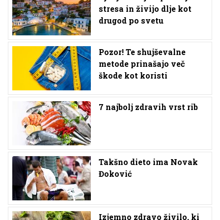
stresa in živijo dlje kot
drugod po svetu
Pozor! Te shujševalne
metode prinašajo več
škode kot koristi
7 najbolj zdravih vrst rib
Takšno dieto ima Novak
Đoković
Izjemno zdravo živilo, ki