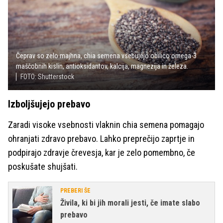
Čeprav so zelo majhna, chia semena vsebujejo obilico omega-3
maščobnih kislin, antioksidantov, kalcija, magnezija in železa.
FOTO: Shutterstock
Izboljšujejo prebavo
Zaradi visoke vsebnosti vlaknin chia semena pomagajo
ohranjati zdravo prebavo. Lahko preprečijo zaprtje in
podpirajo zdravje črevesja, kar je zelo pomembno, če
poskušate shujšati.
PREBERI ŠE
Živila, ki bi jih morali jesti, če imate slabo
prebavo