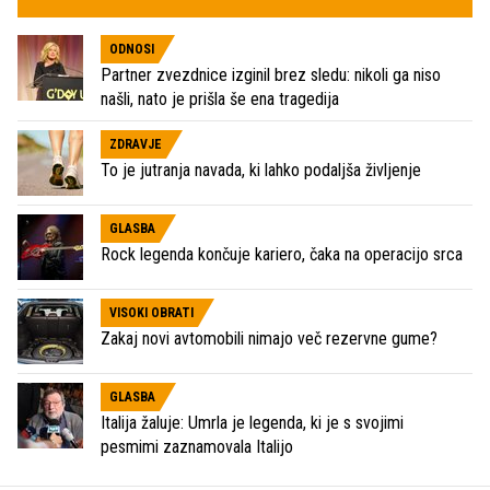
ODNOSI
Partner zvezdnice izginil brez sledu: nikoli ga niso
našli, nato je prišla še ena tragedija
ZDRAVJE
To je jutranja navada, ki lahko podaljša življenje
GLASBA
Rock legenda končuje kariero, čaka na operacijo srca
VISOKI OBRATI
Zakaj novi avtomobili nimajo več rezervne gume?
GLASBA
Italija žaluje: Umrla je legenda, ki je s svojimi
pesmimi zaznamovala Italijo