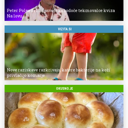
Peter Poles delil nasvete za bodoče tekmovalce kviza
Na lovu
VIZITA.SI
Nove raziskave razkrivajo, katere bakterije na koži
privlačijo komarje
OKUSNO.JE