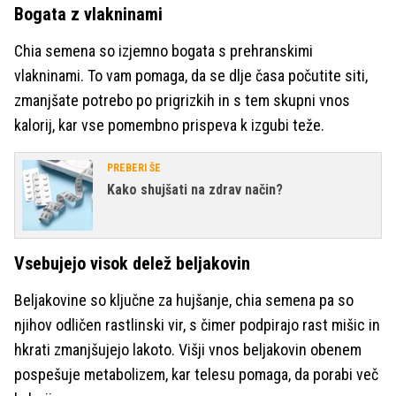
Bogata z vlakninami
Chia semena so izjemno bogata s prehranskimi
vlakninami. To vam pomaga, da se dlje časa počutite siti,
zmanjšate potrebo po prigrizkih in s tem skupni vnos
kalorij, kar vse pomembno prispeva k izgubi teže.
PREBERI ŠE
Kako shujšati na zdrav način?
Vsebujejo visok delež beljakovin
Beljakovine so ključne za hujšanje, chia semena pa so
njihov odličen rastlinski vir, s čimer podpirajo rast mišic in
hkrati zmanjšujejo lakoto. Višji vnos beljakovin obenem
pospešuje metabolizem, kar telesu pomaga, da porabi več