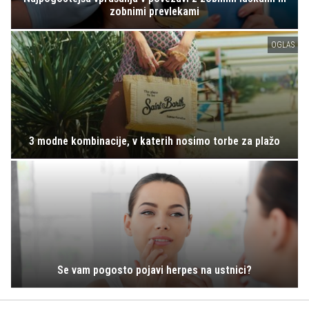
zobnimi prevlekami
OGLAS
3 modne kombinacije, v katerih nosimo torbe za plažo
Se vam pogosto pojavi herpes na ustnici?