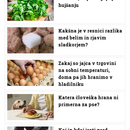
hujšanju
Kakšna je v resnici razlika
med belim in rjavim
sladkorjem?
Zakaj so jajca v trgovini
na sobni temperaturi,
doma pa jih hranimo v
hladilniku
Katera človeška hrana ni
primerna za pse?
Kaj in kdaj jesti pred