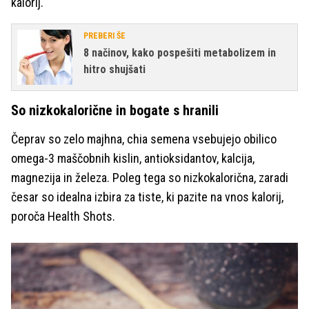
kalorij.
PREBERI ŠE
8 načinov, kako pospešiti metabolizem in
hitro shujšati
So nizkokalorične in bogate s hranili
Čeprav so zelo majhna, chia semena vsebujejo obilico
omega-3 maščobnih kislin, antioksidantov, kalcija,
magnezija in železa. Poleg tega so nizkokalorična, zaradi
česar so idealna izbira za tiste, ki pazite na vnos kalorij,
poroča Health Shots.