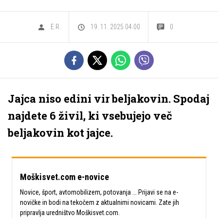
E.R.
19. 11. 2025 04.00
0
Jajca niso edini vir beljakovin. Spodaj
najdete 6 živil, ki vsebujejo več
beljakovin kot jajce.
Moškisvet.com e-novice
Novice, šport, avtomobilizem, potovanja ... Prijavi se na e-
novičke in bodi na tekočem z aktualnimi novicami. Zate jih
pripravlja uredništvo Moškisvet.com.