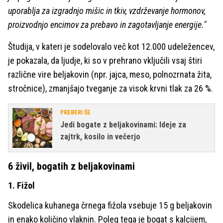
uporablja za izgradnjo mišic in tkiv, vzdrževanje hormonov,
proizvodnjo encimov za prebavo in zagotavljanje energije."
Študija, v kateri je sodelovalo več kot 12.000 udeležencev,
je pokazala, da ljudje, ki so v prehrano vključili vsaj štiri
različne vire beljakovin (npr. jajca, meso, polnozrnata žita,
stročnice), zmanjšajo tveganje za visok krvni tlak za 26 %.
PREBERI ŠE
Jedi bogate z beljakovinami: Ideje za
zajtrk, kosilo in večerjo
6 živil, bogatih z beljakovinami
1. Fižol
Skodelica kuhanega črnega fižola vsebuje 15 g beljakovin
in enako količino vlaknin. Poleg tega je bogat s kalcijem,