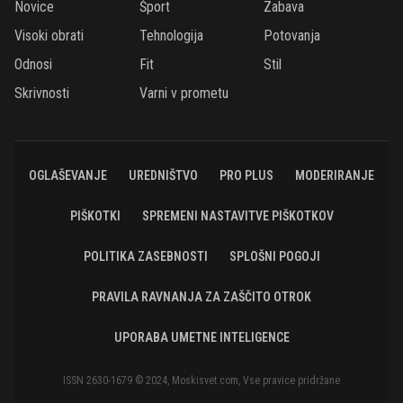
Novice
Šport
Zabava
Visoki obrati
Tehnologija
Potovanja
Odnosi
Fit
Stil
Skrivnosti
Varni v prometu
OGLAŠEVANJE
UREDNIŠTVO
PRO PLUS
MODERIRANJE
PIŠKOTKI
SPREMENI NASTAVITVE PIŠKOTKOV
POLITIKA ZASEBNOSTI
SPLOŠNI POGOJI
PRAVILA RAVNANJA ZA ZAŠČITO OTROK
UPORABA UMETNE INTELIGENCE
ISSN 2630-1679 © 2024, Moskisvet.com, Vse pravice pridržane