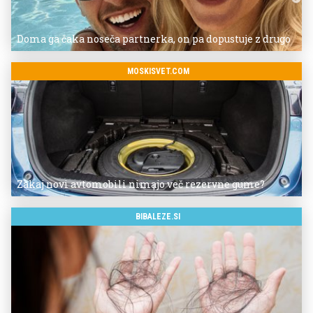
Doma ga čaka noseča partnerka, on pa dopustuje z drugo
MOSKISVET.COM
Zakaj novi avtomobili nimajo več rezervne gume?
BIBALEZE.SI