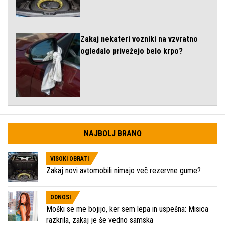
Zakaj nekateri vozniki na vzvratno
ogledalo privežejo belo krpo?
NAJBOLJ BRANO
VISOKI OBRATI
Zakaj novi avtomobili nimajo več rezervne gume?
ODNOSI
Moški se me bojijo, ker sem lepa in uspešna: Misica
razkrila, zakaj je še vedno samska