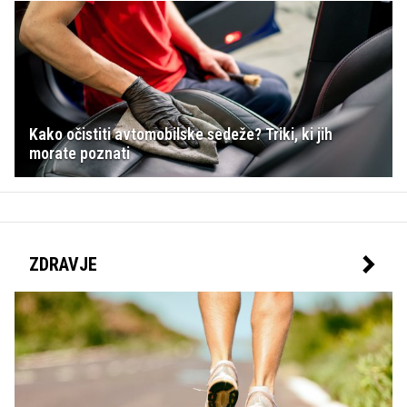
Kako očistiti avtomobilske sedeže? Triki, ki jih
morate poznati
ZDRAVJE