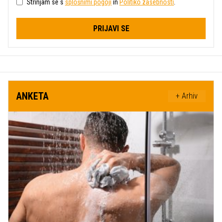
Strinjam se s
splošnimi pogoji
in
Politiko zasebnosti
.
PRIJAVI SE
ANKETA
+ Arhiv