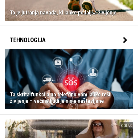
To je jutranja navada, ki lahko podaljša življenje
TEHNOLOGIJA
Ta skrita funkcija na telefonu vam lahko reši
življenje – večina ljudi je nima nastavljene
OGLAS