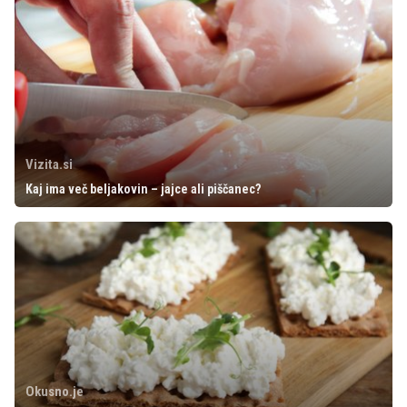
Vizita.si
Kaj ima več beljakovin – jajce ali piščanec?
Okusno.je