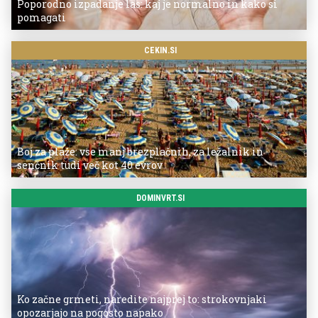
Poporodno izpadanje las: kaj je normalno in kako si
pomagati
CEKIN.SI
Boj za plaže: vse manj brezplačnih, za ležalnik in
senčnik tudi več kot 40 evrov
DOMINVRT.SI
Ko začne grmeti, naredite najprej to: strokovnjaki
opozarjajo na pogosto napako