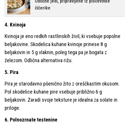
Odlične jedi, pripravljene iz pločevinke
čičerike
4. Kvinoja
Kvinoja je eno redkih rastlinskih živil, ki vsebuje popolne
beljakovine. Skodelica kuhane kvinoje prinese 8 g
beljakovin in 5 g vlaknin, poleg tega pa je bogata z
železom. Odlična alternativa rižu.
5. Pira
Pira je starodavno pšenično žito z oreščkastim okusom.
Pol skodelice kuhane pire vsebuje približno 6 g
beljakovin. Zaradi svoje teksture je idealna za solate in
priloge.
6. Polnozrnate testenine