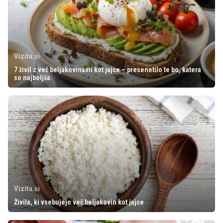
Vizita.si
7 živil z več beljakovinami kot jajce – presenetilo te bo, katera
so najboljša
Vizita.si
Živila, ki vsebujejo več beljakovin kot jajce