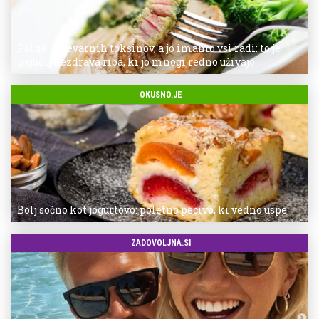
Polna je nevarnih toksinov, a jo imamo vsi radi: to je
najbolj nezdrava riba, ki jo mnogi redno uživajo
OKUSNO.JE
Bolj sočno kot jogurtovo: poletno pecivo, ki vedno uspe
ZADOVOLJNA.SI