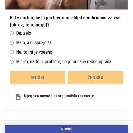
Bi te motilo, če bi partner uporabljal eno brisačo za vse
(obraz, telo, noge)?
Da, zelo
Malo, a bi sprejel/a
Ne, to mi je vseeno
Mislim, da to ni problem, če je brisača redno oprana
MOŠKI
ŽENSKA
Njegova navada skoraj uničila razmerje
NOVICE