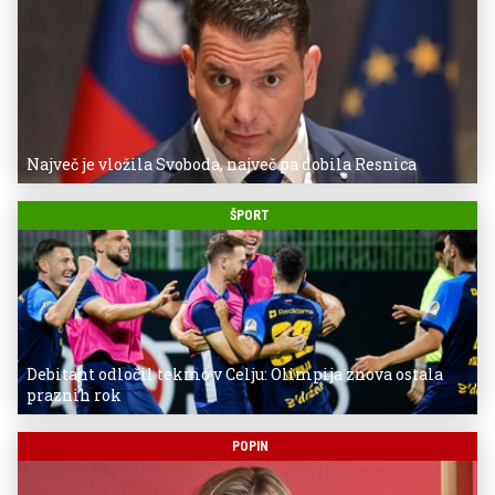
Največ je vložila Svoboda, največ pa dobila Resnica
ŠPORT
Debitant odločil tekmo v Celju: Olimpija znova ostala
praznih rok
POPIN