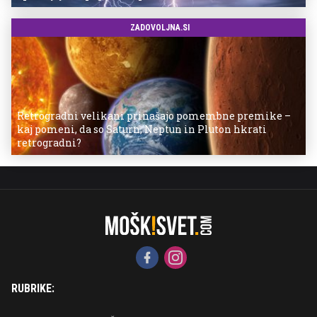
ZADOVOLJNA.SI
Retrogradni velikani prinašajo pomembne premike –
kaj pomeni, da so Saturn, Neptun in Pluton hkrati
retrogradni?
RUBRIKE: