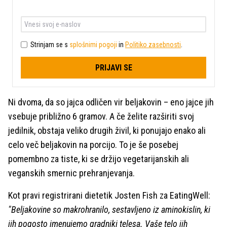
Strinjam se s
splošnimi pogoji
in
Politiko zasebnosti
.
PRIJAVI SE
Ni dvoma, da so jajca odličen vir beljakovin – eno jajce jih
vsebuje približno 6 gramov. A če želite razširiti svoj
jedilnik, obstaja veliko drugih živil, ki ponujajo enako ali
celo več beljakovin na porcijo. To je še posebej
pomembno za tiste, ki se držijo vegetarijanskih ali
veganskih smernic prehranjevanja.
Kot pravi registrirani dietetik Josten Fish za EatingWell:
"Beljakovine so makrohranilo, sestavljeno iz aminokislin, ki
jih pogosto imenujemo gradniki telesa. Vaše telo jih