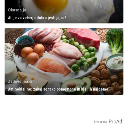
Okusno.je
Ali je za večerjo dobro jesti jajca?
Zadovoljna.si
Aminokisline: zakaj so tako pomembne in kje jih najdemo
Priporoča