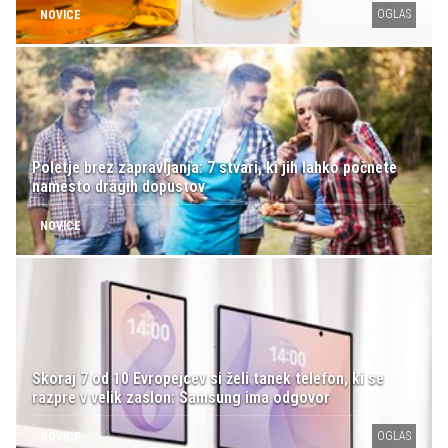
OGLAS
NOVICE
Poletje brez zapravljanja: 7 stvari, ki jih lahko počnete
namesto dragih dopustov
NOVICE
Skoraj 7 od 10 Evropejcev si želi tanek telefon, ki se
razpre v velik zaslon: Samsung ima odgovor
OGLAS
NOVICE