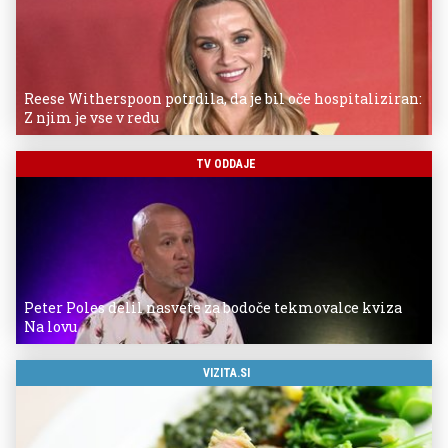
Reese Witherspoon potrdila, da je bil oče hospitaliziran:
Z njim je vse v redu
TV ODDAJE
Peter Poles delil nasvete za bodoče tekmovalce kviza
Na lovu
VIZITA.SI