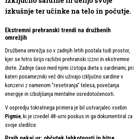
izključno sardine in delijo svoje
izkušnje ter učinke na telo in počutje.
Ekstremni prehranski trendi na družbenih
omrežjih
Družbena omrežja so v zadnjih letih postala tudi prostor,
kjer se hitro širijo različni prehranski izzivi in ekstremne
diete. Zadnje čase med njimi izstopa dieta s sardinami, pri
kateri posamezniki več dni uživajo izključno sardine v
konzervi z namenom "resetiranja" telesa, povečanja
energije in izboljšanja mentalne osredotočenosti.
V ospredju tokratnega primera je bil ustvarjalec vsebin
Pigmie
, ki je izvedel 48-urni poskus in ga dokumentiral za
svoje sledilce.
Prvih nekaj ur: občutek lahkotnosti in hitre