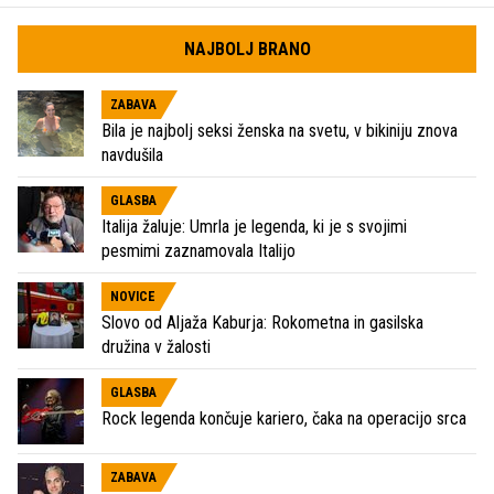
NAJBOLJ BRANO
ZABAVA
Bila je najbolj seksi ženska na svetu, v bikiniju znova
navdušila
GLASBA
Italija žaluje: Umrla je legenda, ki je s svojimi
pesmimi zaznamovala Italijo
NOVICE
Slovo od Aljaža Kaburja: Rokometna in gasilska
družina v žalosti
GLASBA
Rock legenda končuje kariero, čaka na operacijo srca
ZABAVA