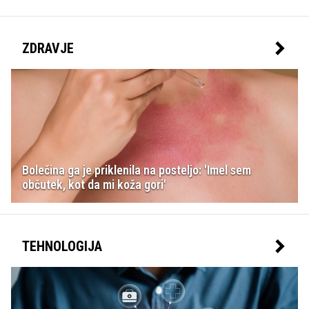
ZDRAVJE
Bolečina ga je priklenila na posteljo: 'Imel sem
občutek, kot da mi koža gori'
TEHNOLOGIJA