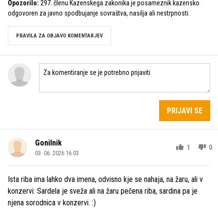
Opozorilo:
297. členu Kazenskega zakonika je posameznik kazensko
odgovoren za javno spodbujanje sovraštva, nasilja ali nestrpnosti.
PRAVILA ZA OBJAVO KOMENTARJEV
PRIJAVI SE
Gonilnik
1
0
03. 06. 2026 16.03
Ista riba ima lahko dva imena, odvisno kje se nahaja, na žaru, ali v
konzervi: Sardela je sveža ali na žaru pečena riba, sardina pa je
njena sorodnica v konzervi. :)