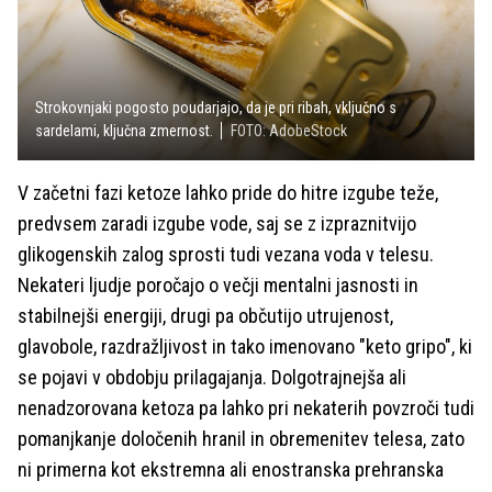
Strokovnjaki pogosto poudarjajo, da je pri ribah, vključno s
sardelami, ključna zmernost.
FOTO: AdobeStock
V začetni fazi ketoze lahko pride do hitre izgube teže,
predvsem zaradi izgube vode, saj se z izpraznitvijo
glikogenskih zalog sprosti tudi vezana voda v telesu.
Nekateri ljudje poročajo o večji mentalni jasnosti in
stabilnejši energiji, drugi pa občutijo utrujenost,
glavobole, razdražljivost in tako imenovano "keto gripo", ki
se pojavi v obdobju prilagajanja. Dolgotrajnejša ali
nenadzorovana ketoza pa lahko pri nekaterih povzroči tudi
pomanjkanje določenih hranil in obremenitev telesa, zato
ni primerna kot ekstremna ali enostranska prehranska