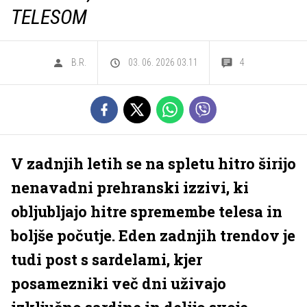
TELESOM
B.R.
03. 06. 2026 03.11
4
V zadnjih letih se na spletu hitro širijo
nenavadni prehranski izzivi, ki
obljubljajo hitre spremembe telesa in
boljše počutje. Eden zadnjih trendov je
tudi post s sardelami, kjer
posamezniki več dni uživajo