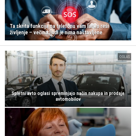
Ta skrita funkcija na telefonu vam lahko reši
življenje – večina ljudi je nima nastavljene
OGLAS
Spletni avto oglasi spreminjajo način nakupa in prodaje
avtomobilov