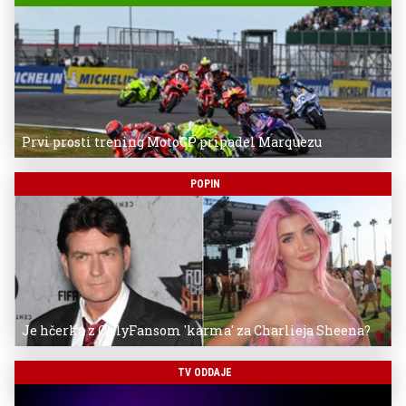
Prvi prosti trening MotoGP pripadel Marquezu
POPIN
Je hčerka z OnlyFansom 'karma' za Charlieja Sheena?
TV ODDAJE