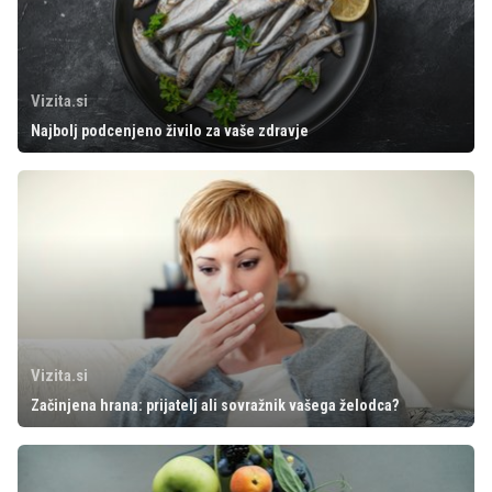
Vizita.si
Najbolj podcenjeno živilo za vaše zdravje
Vizita.si
Začinjena hrana: prijatelj ali sovražnik vašega želodca?