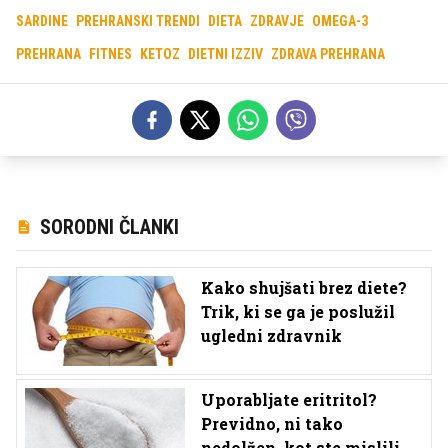
SARDINE
PREHRANSKI TRENDI
DIETA
ZDRAVJE
OMEGA-3
PREHRANA
FITNES
KETOZ
DIETNI IZZIV
ZDRAVA PREHRANA
SORODNI ČLANKI
Kako shujšati brez diete?
Trik, ki se ga je poslužil
ugledni zdravnik
Uporabljate eritritol?
Previdno, ni tako
nedolžen, kot ste mislili