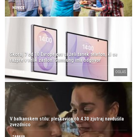
NOVICE
Skoraj 7 od 10 Evropejcev si želi tanek telefon, ki se
razpre v velik zaslon: Samsung ima odgovor
OGLAS
NOVICE
V balkanskem stilu: pleskavica ob 4.30 zjutraj navdušila
zvezdnico
ZABAVA