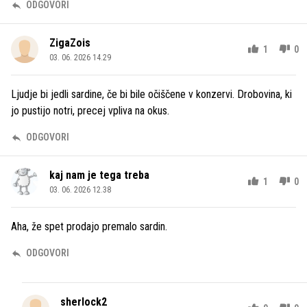
ODGOVORI
ZigaZois
1
0
03. 06. 2026 14.29
Ljudje bi jedli sardine, če bi bile očiščene v konzervi. Drobovina, ki
jo pustijo notri, precej vpliva na okus.
ODGOVORI
kaj nam je tega treba
1
0
03. 06. 2026 12.38
Aha, že spet prodajo premalo sardin.
ODGOVORI
sherlock2