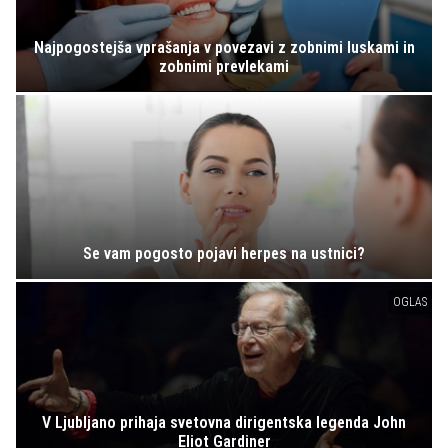
Najpogostejša vprašanja v povezavi z zobnimi luskami in
zobnimi prevlekami
Se vam pogosto pojavi herpes na ustnici?
OGLAS
V Ljubljano prihaja svetovna dirigentska legenda John
Eliot Gardiner