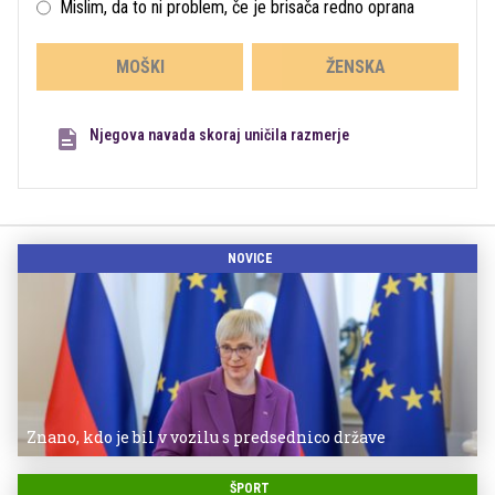
Mislim, da to ni problem, če je brisača redno oprana
MOŠKI
ŽENSKA
Njegova navada skoraj uničila razmerje
NOVICE
Znano, kdo je bil v vozilu s predsednico države
ŠPORT