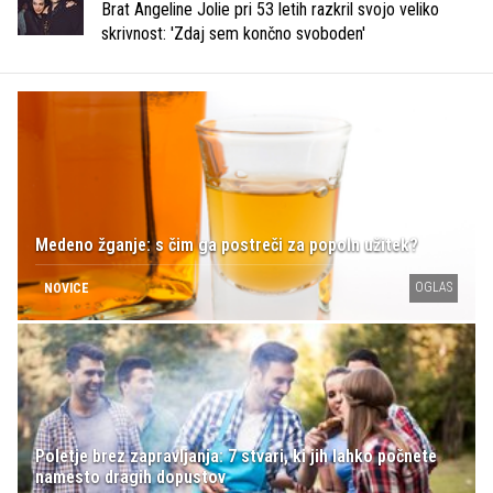
Brat Angeline Jolie pri 53 letih razkril svojo veliko
skrivnost: 'Zdaj sem končno svoboden'
Medeno žganje: s čim ga postreči za popoln užitek?
OGLAS
NOVICE
Poletje brez zapravljanja: 7 stvari, ki jih lahko počnete
namesto dragih dopustov