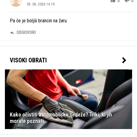
0
0
03. 06. 2026 14.19
Pa če je boljši brancin na žaru.
ODGOVORI
VISOKI OBRATI
Kako očistiti avtomobilske sedeže? Triki, ki jih
morate poznati