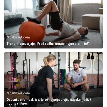
Moskisvet.com
Trenerji opozarjajo: 'Pred vadbo morate nujno storiti to!'
Moskisvet.com
Osebni trener razkriva: to so najpogostejše napake ljudi, ki
hodijo v fitnes