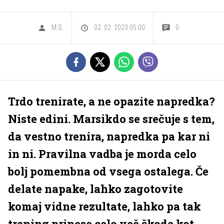
M.S.
02. 02. 2023 05.00
0
Trdo trenirate, a ne opazite napredka?
Niste edini. Marsikdo se srečuje s tem,
da vestno trenira, napredka pa kar ni
in ni. Pravilna vadba je morda celo
bolj pomembna od vsega ostalega. Če
delate napake, lahko zagotovite
komaj vidne rezultate, lahko pa tak
trening prinese celo več škode kot