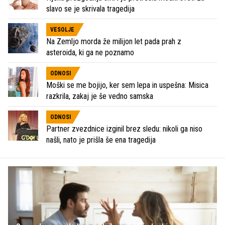
slavo se je skrivala tragedija
VESOLJE
Na Zemljo morda že milijon let pada prah z
asteroida, ki ga ne poznamo
ODNOSI
Moški se me bojijo, ker sem lepa in uspešna: Misica
razkrila, zakaj je še vedno samska
ODNOSI
Partner zvezdnice izginil brez sledu: nikoli ga niso
našli, nato je prišla še ena tragedija