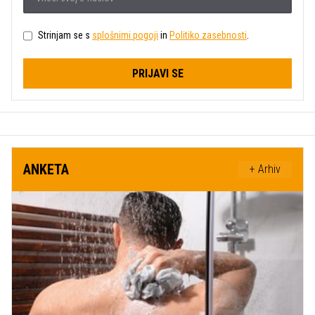
Strinjam se s
splošnimi pogoji
in
Politiko zasebnosti
.
PRIJAVI SE
ANKETA
+ Arhiv