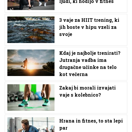
ljudi, ki hodijo v fitnes
3 vaje za HIIT trening, ki
jih boste v hipu vzeli za
svoje
Kdaj je najbolje trenirati?
Jutranja vadba ima
drugačne učinke na telo
kot večerna
Zakaj bi morali izvajati
vaje s kolebnico?
Hrana in fitnes, to sta lepi
par