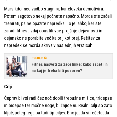
Marsikdo med vadbo stagnira, kar človeka demotivira.
Potem zagotovo nekaj počnete napačno. Morda ste začeli
trenirati, pa ne opazite napredka. To je lahko, ker ste
zaradi fitnesa zdaj opustili vse prejšnje dejavnosti in
dejansko ne porabite več kalorij kot prej. Rešitev za
napredek se morda skriva v naslednjih vrsticah.
PREBERI ŠE
Fitnes nasveti za začetnike: kako začeti in
na kaj je treba biti pozoren?
Cilji
Čeprav bi vsi radi čez noč dobili trebušne mišice, tricepse
in bicepse ter močne noge, bližnjice ni. Realni cilji so zato
ključ, poleg tega pa tudi tip ciljev. Eno je, da si rečete, da