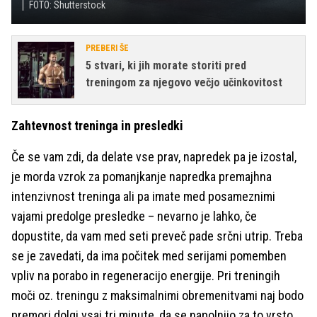
FOTO: Shutterstock
PREBERI ŠE
5 stvari, ki jih morate storiti pred
treningom za njegovo večjo učinkovitost
Zahtevnost treninga in presledki
Če se vam zdi, da delate vse prav, napredek pa je izostal,
je morda vzrok za pomanjkanje napredka premajhna
intenzivnost treninga ali pa imate med posameznimi
vajami predolge presledke – nevarno je lahko, če
dopustite, da vam med seti preveč pade srčni utrip. Treba
se je zavedati, da ima počitek med serijami pomemben
vpliv na porabo in regeneracijo energije. Pri treningih
moči oz. treningu z maksimalnimi obremenitvami naj bodo
premori dolgi vsaj tri minute, da se napolnijo za to vrsto