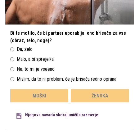
Bi te motilo, če bi partner uporabljal eno brisačo za vse
(obraz, telo, noge)?
Da, zelo
Malo, a bi sprejel/a
Ne, to mi je vseeno
Mislim, da to ni problem, če je brisača redno oprana
MOŠKI
ŽENSKA
Njegova navada skoraj uničila razmerje