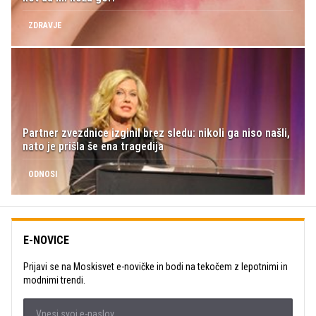
ZDRAVJE
Partner zvezdnice izginil brez sledu: nikoli ga niso našli,
nato je prišla še ena tragedija
ODNOSI
E-NOVICE
Prijavi se na Moskisvet e-novičke in bodi na tekočem z lepotnimi in
modnimi trendi.