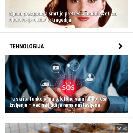
Njena prezgodnja smrt je pretresla modni svet: za
slavo se je skrivala tragedija
TEHNOLOGIJA
Ta skrita funkcija na telefonu vam lahko reši
življenje – večina ljudi je nima nastavljene
OGLAS