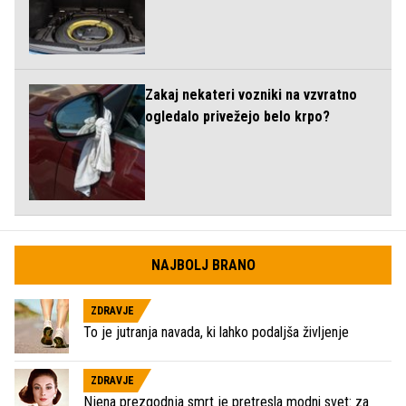
Zakaj nekateri vozniki na vzvratno
ogledalo privežejo belo krpo?
NAJBOLJ BRANO
ZDRAVJE
To je jutranja navada, ki lahko podaljša življenje
ZDRAVJE
Njena prezgodnja smrt je pretresla modni svet: za