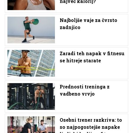
največ kalorij?
Najboljše vaje za čvrsto
zadnjico
Zaradi teh napak v fitnesu
se hitreje starate
Prednosti treninga z
vadbeno vrvjo
Osebni trener razkriva: to
so najpogostejše napake