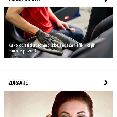
Kako očistiti avtomobilske sedeže? Triki, ki jih
morate poznati
ZDRAVJE