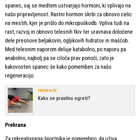
spanec, saj se medtem ustvarjajo hormoni, ki vplivajo na
našo pripravljenost. Rastni hormon skrbi za obnovo celic
na mestih, kjer je prišlo do mikropoškodb. Vpliva tudi na
rast, razvoj in obnovo telesnih tkiv ter uravnava določene
dele presnove beljakovin, ogljikovih hidratov in maščob.
Med telesnim naporom deluje katabolno, po naporu pa
anabolno, najbolj pa se izloča prav ponoči, zato je
kakovosten spanec še kako pomemben za našo
regeneracijo.
PREBERI ŠE
Kako se pravilno ogreti?
Prehrana
Za rekreativnega športnika je pomembno, da uživa