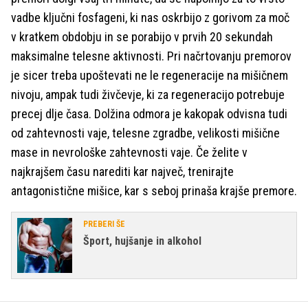
vadbe ključni fosfageni, ki nas oskrbijo z gorivom za moč
v kratkem obdobju in se porabijo v prvih 20 sekundah
maksimalne telesne aktivnosti. Pri načrtovanju premorov
je sicer treba upoštevati ne le regeneracije na mišičnem
nivoju, ampak tudi živčevje, ki za regeneracijo potrebuje
precej dlje časa. Dolžina odmora je kakopak odvisna tudi
od zahtevnosti vaje, telesne zgradbe, velikosti mišične
mase in nevrološke zahtevnosti vaje. Če želite v
najkrajšem času narediti kar največ, trenirajte
antagonistične mišice, kar s seboj prinaša krajše premore.
PREBERI ŠE
Šport, hujšanje in alkohol