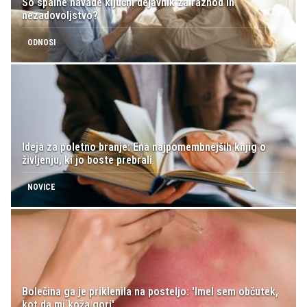
So spalne navade ključni dejavnik za razhod in
nezadovoljstvo?
ODNOSI
Ideja za poletno branje: Ena najpomembnejših knjig o
življenju, ki jo boste prebrali
NOVICE
Bolečina ga je priklenila na posteljo: 'Imel sem občutek,
kot da mi koža gori'