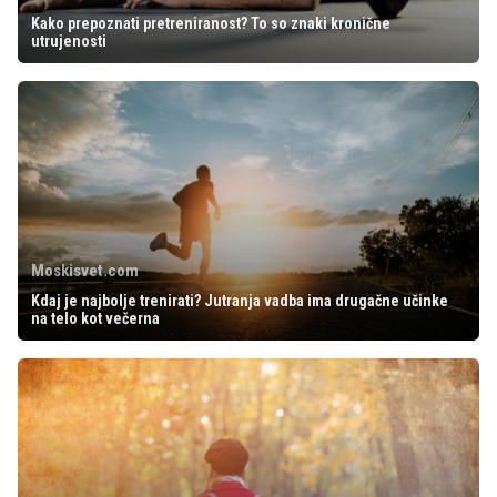
Kako prepoznati pretreniranost? To so znaki kronične
utrujenosti
Moskisvet.com
Kdaj je najbolje trenirati? Jutranja vadba ima drugačne učinke
na telo kot večerna