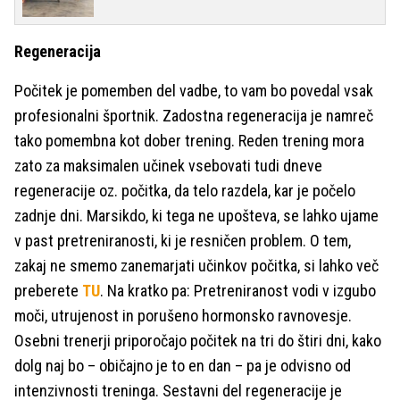
Regeneracija
Počitek je pomemben del vadbe, to vam bo povedal vsak
profesionalni športnik. Zadostna regeneracija je namreč
tako pomembna kot dober trening. Reden trening mora
zato za maksimalen učinek vsebovati tudi dneve
regeneracije oz. počitka, da telo razdela, kar je počelo
zadnje dni. Marsikdo, ki tega ne upošteva, se lahko ujame
v past pretreniranosti, ki je resničen problem. O tem,
zakaj ne smemo zanemarjati učinkov počitka, si lahko več
preberete
TU
. Na kratko pa: Pretreniranost vodi v izgubo
moči, utrujenost in porušeno hormonsko ravnovesje.
Osebni trenerji priporočajo počitek na tri do štiri dni, kako
dolg naj bo – običajno je to en dan – pa je odvisno od
intenzivnosti treninga. Sestavni del regeneracije je