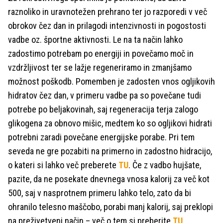
raznoliko in uravnotežen prehrano ter jo razporedi v več
obrokov čez dan in prilagodi intenzivnosti in pogostosti
vadbe oz. športne aktivnosti. Le na ta način lahko
zadostimo potrebam po energiji in povečamo moč in
vzdržljivost ter se lažje regeneriramo in zmanjšamo
možnost poškodb. Pomemben je zadosten vnos ogljikovih
hidratov čez dan, v primeru vadbe pa so povečane tudi
potrebe po beljakovinah, saj regeneracija terja zalogo
glikogena za obnovo mišic, medtem ko so ogljikovi hidrati
potrebni zaradi povečane energijske porabe. Pri tem
seveda ne gre pozabiti na primerno in zadostno hidracijo,
o kateri si lahko več preberete
TU
. Če z vadbo hujšate,
pazite, da ne posekate dnevnega vnosa kalorij za več kot
500, saj v nasprotnem primeru lahko telo, zato da bi
ohranilo telesno maščobo, porabi manj kalorij, saj preklopi
na preživetveni način – več o tem si preberite
TU
.