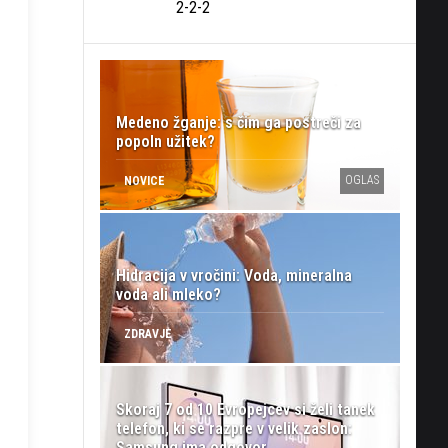
2-2-2
Medeno žganje: s čim ga postreči za
popoln užitek?
OGLAS
NOVICE
Hidracija v vročini: Voda, mineralna
voda ali mleko?
ZDRAVJE
Skoraj 7 od 10 Evropejcev si želi tanek
telefon, ki se razpre v velik zaslon:
Samsung ima odgovor