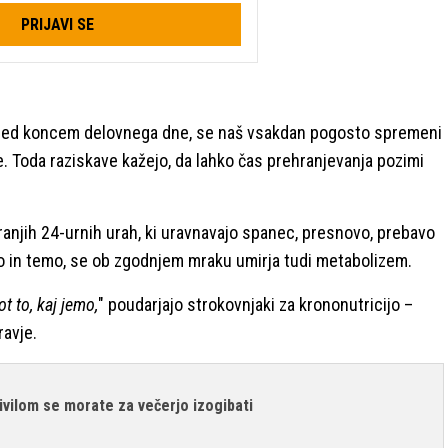
PRIJAVI SE
pred koncem delovnega dne, se naš vsakdan pogosto spremeni
e. Toda raziskave kažejo, da lahko čas prehranjevanja pozimi
tranjih 24-urnih urah, ki uravnavajo spanec, presnovo, prebavo
bo in temo, se ob zgodnjem mraku umirja tudi metabolizem.
t to, kaj jemo,
" poudarjajo strokovnjaki za krononutricijo –
ravje.
ivilom se morate za večerjo izogibati