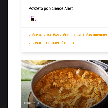
Povzeto po Science Alert
UI
VEČERJA
ZIMA
ČAS VEČERJE
OBROK
ČAS OBROKOV
ZDRAVJE
RAZISKAVA
ŠTUDIJA
Okusno.je