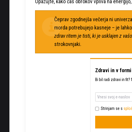
Opazujte, kako čas obrokov vpliva na energijo, 
Čeprav zgodnejša večerja ni univerzaln
morda potrebujejo kasneje – je lahko
zdrav ritem je tisti, ki je usklajen z va
strokovnjaki.
Zdravi in v formi
Bi bil radi zdravi in fi
Strinjam se s
sploš