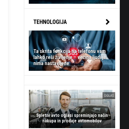
TEHNOLOGIJA
Ta skrita funkcija na telefonu vam
lahko reši življenje – večina ljudi je
nima nastavljene
OGLAS
Spletni avto oglasi spreminjajo način
nakupa in prodaje avtomobilov