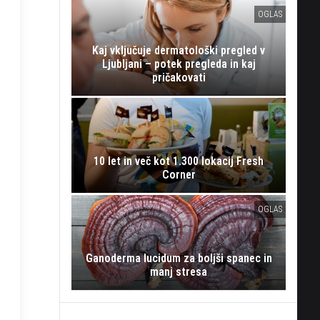
OGLAS
Kaj vključuje dermatološki pregled v
Ljubljani – potek pregleda in kaj
pričakovati
10 let in več kot 1.300 lokacij Fresh
Corner
OGLAS
Ganoderma lucidum za boljši spanec in
manj stresa