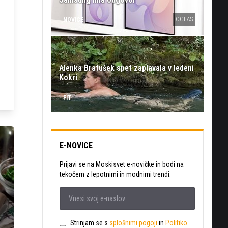
OGLAS
NOVICE
Alenka Bratušek spet zaplavala v ledeni
Kokri
FIT
E-NOVICE
Prijavi se na Moskisvet e-novičke in bodi na
tekočem z lepotnimi in modnimi trendi.
Strinjam se s
splošnimi pogoji
in
Politiko