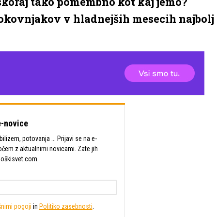
o, skoraj tako pomembno kot kaj jemo?
trokovnjakov v hladnejših mesecih najbolj
-novice
lizem, potovanja ... Prijavi se na e-
očem z aktualnimi novicami. Zate jih
Moškisvet.com.
nimi pogoji
in
Politiko zasebnosti
.