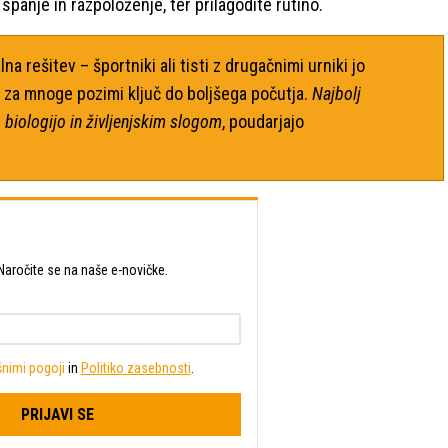
spanje in razpoloženje, ter prilagodite rutino.
a rešitev – športniki ali tisti z drugačnimi urniki jo
 za mnoge pozimi ključ do boljšega počutja.
Najbolj
šo biologijo in življenjskim slogom
, poudarjajo
t? Naročite se na naše e-novičke.
nimi pogoji
in
Politiko zasebnosti
.
PRIJAVI SE