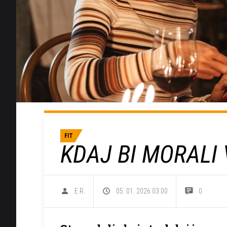
FIT
KDAJ BI MORALI 
E.R.
05. 01. 2026 03.00
0