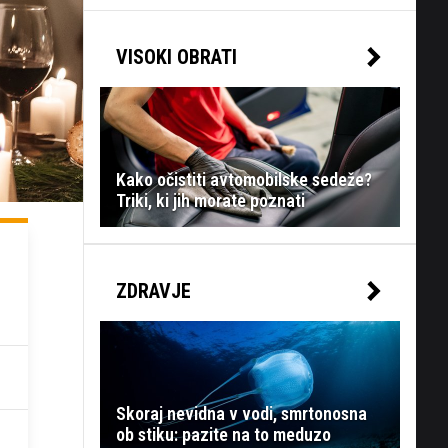
VISOKI OBRATI
Kako očistiti avtomobilske sedeže?
Triki, ki jih morate poznati
ZDRAVJE
Skoraj nevidna v vodi, smrtonosna
ob stiku: pazite na to meduzo