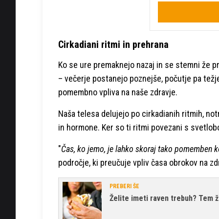
Cirkadiani ritmi in prehrana
Ko se ure premaknejo nazaj in se stemni že 
– večerje postanejo poznejše, počutje pa težj
pomembno vpliva na naše zdravje.
Naša telesa delujejo po cirkadianih ritmih, no
in hormone. Ker so ti ritmi povezani s svetlo
"
Čas, ko jemo, je lahko skoraj tako pomemben ko
področje, ki preučuje vpliv časa obrokov na zd
PREBERI ŠE
Želite imeti raven trebuh? Tem ž