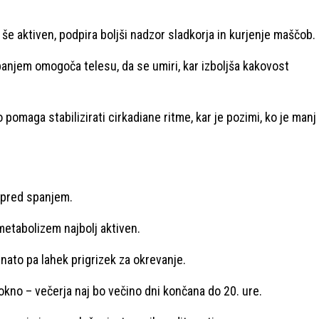
še aktiven, podpira boljši nadzor sladkorja in kurjenje maščob.
anjem omogoča telesu, da se umiri, kar izboljša kakovost
omaga stabilizirati cirkadiane ritme, kar je pozimi, ko je manj
e pred spanjem.
 metabolizem najbolj aktiven.
 nato pa lahek prigrizek za okrevanje.
kno – večerja naj bo večino dni končana do 20. ure.