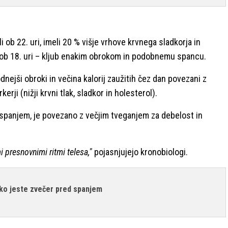
li ob 22. uri, imeli 20 % višje vrhove krvnega sladkorja in
li ob 18. uri – kljub enakim obrokom in podobnemu spancu.
nejši obroki in večina kalorij zaužitih čez dan povezani z
rji (nižji krvni tlak, sladkor in holesterol).
 spanjem, je povezano z večjim tveganjem za debelost in
 presnovnimi ritmi telesa,"
pojasnjujejo kronobiologi.
ahko jeste zvečer pred spanjem