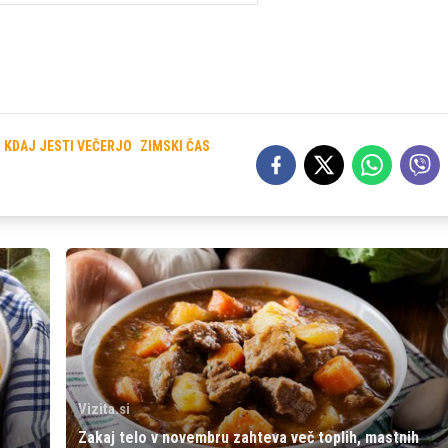
KDAJ JESTI VEČERJO
ZIMSKI ČAS
Vizita.si
Zakaj telo v novembru zahteva več toplih, mastnih