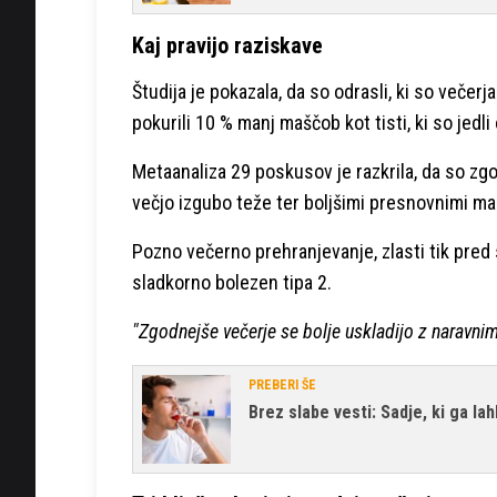
Kaj pravijo raziskave
Študija je pokazala, da so odrasli, ki so večerja
pokurili 10 % manj maščob kot tisti, ki so jed
Metaanaliza 29 poskusov je razkrila, da so zgod
večjo izgubo teže ter boljšimi presnovnimi marke
Pozno večerno prehranjevanje, zlasti tik pred
sladkorno bolezen tipa 2.
"Zgodnejše večerje se bolje uskladijo z naravnimi
PREBERI ŠE
Brez slabe vesti: Sadje, ki ga l