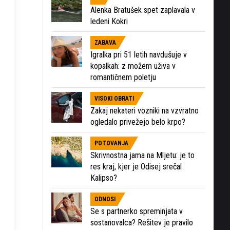
Alenka Bratušek spet zaplavala v
ledeni Kokri
ZABAVA
Igralka pri 51 letih navdušuje v
kopalkah: z možem uživa v
romantičnem poletju
VISOKI OBRATI
Zakaj nekateri vozniki na vzvratno
ogledalo privežejo belo krpo?
POTOVANJA
Skrivnostna jama na Mljetu: je to
res kraj, kjer je Odisej srečal
Kalipso?
ODNOSI
Se s partnerko spreminjata v
sostanovalca? Rešitev je pravilo