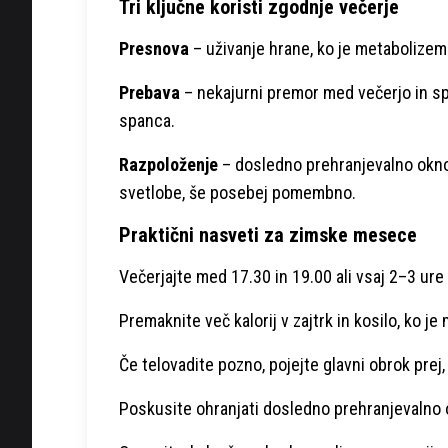
Tri ključne koristi zgodnje večerje
Presnova
– uživanje hrane, ko je metabolizem 
Prebava
– nekajurni premor med večerjo in sp
spanca.
Razpoloženje
– dosledno prehranjevalno okno p
svetlobe, še posebej pomembno.
Praktični nasveti za zimske mesece
Večerjajte med 17.30 in 19.00 ali vsaj 2–3 ur
Premaknite več kalorij v zajtrk in kosilo, ko je
Če telovadite pozno, pojejte glavni obrok prej,
Poskusite ohranjati dosledno prehranjevalno o