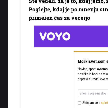
Ste vedeli. da je to, kdaj jem
Poglejte, kdaj je po mnenju s
primeren čas za večerjo
Moškisvet.com e
Novice, šport, avtomobi
novičke in bodi na tek
pripravlja uredništvo 
Strinjam se s
sploš