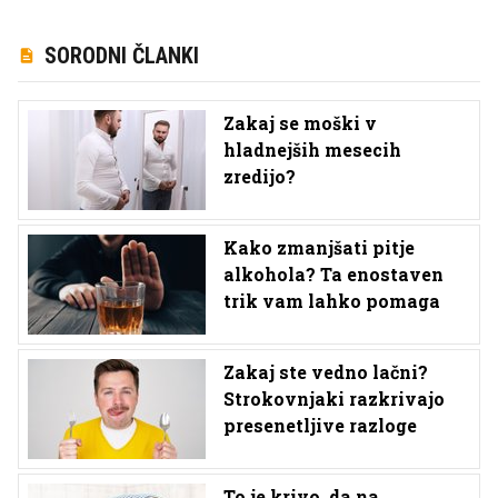
SORODNI ČLANKI
Zakaj se moški v
hladnejših mesecih
zredijo?
Kako zmanjšati pitje
alkohola? Ta enostaven
trik vam lahko pomaga
Zakaj ste vedno lačni?
Strokovnjaki razkrivajo
presenetljive razloge
To je krivo, da na