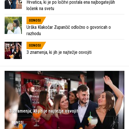
Hrvatica, ki je po ločitvi postala ena najbogatejših
ločenk na svetu
ODNOSI
Urška Klakočar Zupančič odločno o govoricah o
razhodu
ODNOSI
3 znamenja, ki jih je najtežje osvojiti
3 znamenja, ki jih je najtežje osvojiti
ODNOSI