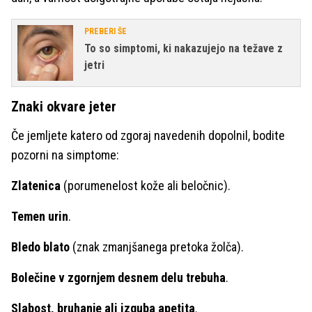
PREBERI ŠE
To so simptomi, ki nakazujejo na težave z
jetri
Znaki okvare jeter
Če jemljete katero od zgoraj navedenih dopolnil, bodite
pozorni na simptome:
Zlatenica
(porumenelost kože ali beločnic).
Temen urin
.
Bledo blato
(znak zmanjšanega pretoka žolča).
Bolečine v zgornjem desnem delu trebuha
.
Slabost, bruhanje ali izguba apetita
.