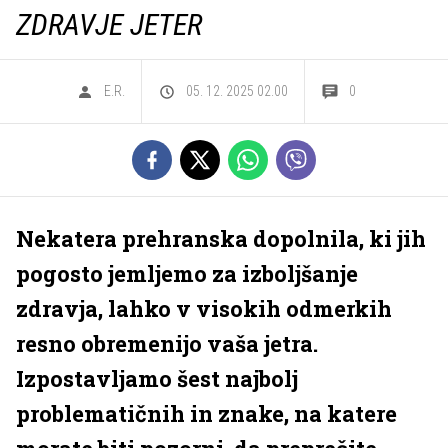
ZDRAVJE JETER
E.R.
05. 12. 2025 02.00
0
Nekatera prehranska dopolnila, ki jih
pogosto jemljemo za izboljšanje
zdravja, lahko v visokih odmerkih
resno obremenijo vaša jetra.
Izpostavljamo šest najbolj
problematičnih in znake, na katere