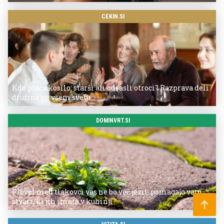
CEKIN.SI
Kdo plača kosilo: starši ali odrasli otroci? Razprava deli
družine po vsem svetu
DOMINVRT.SI
Plevel med tlakovci vas ne bo več jezil: pomagajo vam
stvari, ki jih imate v kuhinji