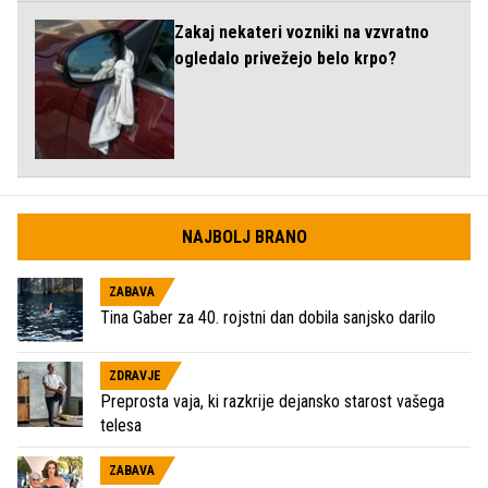
Zakaj nekateri vozniki na vzvratno
ogledalo privežejo belo krpo?
NAJBOLJ BRANO
ZABAVA
Tina Gaber za 40. rojstni dan dobila sanjsko darilo
ZDRAVJE
Preprosta vaja, ki razkrije dejansko starost vašega
telesa
ZABAVA