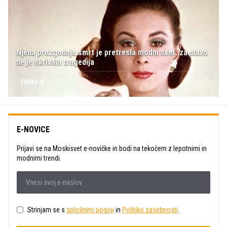
Njena prezgodnja smrt je pretresla modni svet: za slavo
se je skrivala tragedija
ZDRAVJE
E-NOVICE
Prijavi se na Moskisvet e-novičke in bodi na tekočem z lepotnimi in
modnimi trendi.
Strinjam se s
splošnimi pogoji
in
Politiko zasebnosti
.