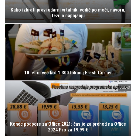
Kako izbrati pravi udarni vrtalnik: vodič po moči, navoru,
teži in napajanju
10 let in več kot 1.300 lokacij Fresh Corner
OGLAS
Konec podpore za Office 2021: čas je za prehod na Office
2024 Pro za 19,99 €