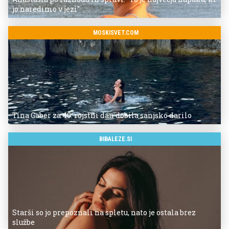
jo naredimo v jezi"
MOSKISVET.COM
Tina Gaber za 40. rojstni dan dobila sanjsko darilo
BIBALEZE.SI
Starši so jo prepoznali na spletu, nato je ostala brez
službe