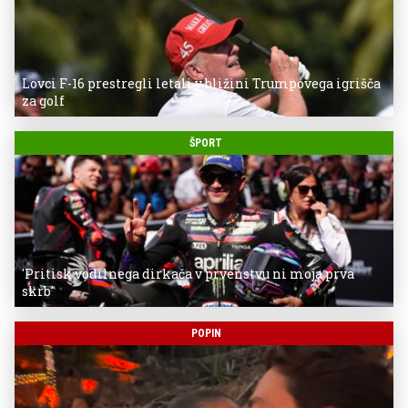
Lovci F-16 prestregli letali v bližini Trumpovega igrišča
za golf
ŠPORT
'Pritisk vodilnega dirkača v prvenstvu ni moja prva
skrb'
POPIN