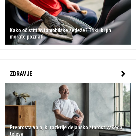
Kako očistiti avtomobilske sedeže? Triki, ki jih
morate poznati
ZDRAVJE
Preprosta vaja, ki razkrije dejansko starost vašega
telesa