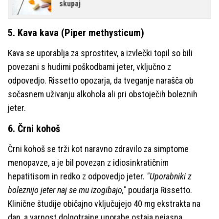
skupaj
5. Kava kava (Piper methysticum)
Kava se uporablja za sprostitev, a izvlečki topil so bili
povezani s hudimi poškodbami jeter, vključno z
odpovedjo. Rissetto opozarja, da tveganje narašča ob
sočasnem uživanju alkohola ali pri obstoječih boleznih
jeter.
6. Črni kohoš
Črni kohoš se trži kot naravno zdravilo za simptome
menopavze, a je bil povezan z idiosinkratičnim
hepatitisom in redko z odpovedjo jeter.
"Uporabniki z
boleznijo jeter naj se mu izogibajo,"
poudarja Rissetto.
Klinične študije običajno vključujejo 40 mg ekstrakta na
dan, a varnost dolgotrajne uporabe ostaja nejasna.