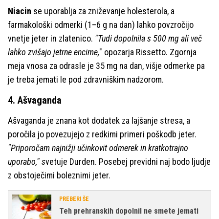
Niacin
se uporablja za zniževanje holesterola, a
farmakološki odmerki (1–6 g na dan) lahko povzročijo
vnetje jeter in zlatenico.
"Tudi dopolnila s 500 mg ali več
lahko zvišajo jetrne encime,
" opozarja Rissetto. Zgornja
meja vnosa za odrasle je 35 mg na dan, višje odmerke pa
je treba jemati le pod zdravniškim nadzorom.
4. Ašvaganda
Ašvaganda je znana kot dodatek za lajšanje stresa, a
poročila jo povezujejo z redkimi primeri poškodb jeter.
"Priporočam najnižji učinkovit odmerek in kratkotrajno
uporabo," s
vetuje Durden. Posebej previdni naj bodo ljudje
z obstoječimi boleznimi jeter.
PREBERI ŠE
Teh prehranskih dopolnil ne smete jemati