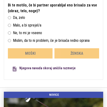
Bi te motilo, če bi partner uporabljal eno brisačo za vse
(obraz, telo, noge)?
Da, zelo
Malo, a bi sprejel/a
Ne, to mi je vseeno
Mislim, da to ni problem, če je brisača redno oprana
MOŠKI
ŽENSKA
Njegova navada skoraj uničila razmerje
NOVICE