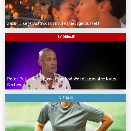
Zaročil se je voznik Formule 1 George Russell
TV ODDAJE
Peter Poles delil nasvete za bodoče tekmovalce kviza
Na lovu
VIZITA.SI