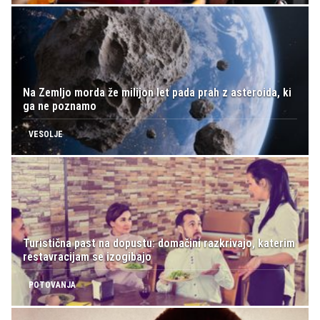
Na Zemljo morda že milijon let pada prah z asteroida, ki
ga ne poznamo
VESOLJE
Turistična past na dopustu: domačini razkrivajo, katerim
restavracijam se izogibajo
POTOVANJA