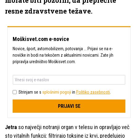
morate biti pozorni, da preprečite
resne zdravstvene težave.
Moškisvet.com e-novice
Novice, šport, avtomobilizem, potovanja ... Prijavi se na e-
novičke in bodi na tekočem z aktualnimi novicami. Zate jih
pripravlja uredništvo Moškisvet.com.
Strinjam se s
splošnimi pogoji
in
Politiko zasebnosti
.
PRIJAVI SE
Jetra
so največji notranji organ v telesu in opravljajo več
sto vitalnih funkcij: filtrirajo toksine iz krvi, predelujejo