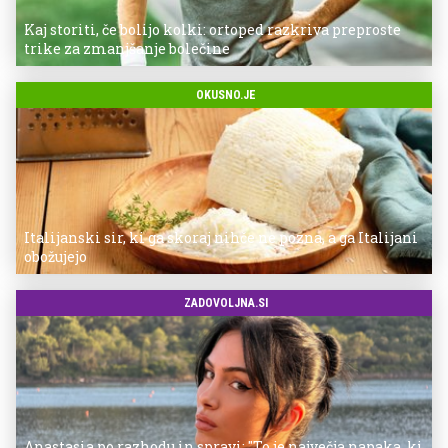
Kaj storiti, če bolijo kolki: ortoped razkriva preproste
trike za zmanjšanje bolečine
OKUSNO.JE
Italijanski sir, ki ga skoraj nihče ne pozna, a ga Italijani
obožujejo
ZADOVOLJNA.SI
Anastasia po razhodu in spravi: "To je največja napaka, ki