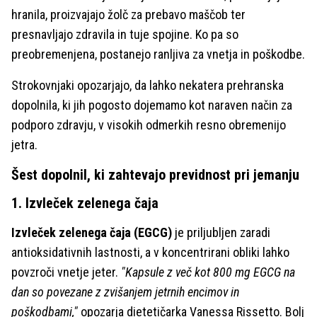
hranila, proizvajajo žolč za prebavo maščob ter
presnavljajo zdravila in tuje spojine. Ko pa so
preobremenjena, postanejo ranljiva za vnetja in poškodbe.
Strokovnjaki opozarjajo, da lahko nekatera prehranska
dopolnila, ki jih pogosto dojemamo kot naraven način za
podporo zdravju, v visokih odmerkih resno obremenijo
jetra.
Šest dopolnil, ki zahtevajo previdnost pri jemanju
1. Izvleček zelenega čaja
Izvleček zelenega čaja (EGCG)
je priljubljen zaradi
antioksidativnih lastnosti, a v koncentrirani obliki lahko
povzroči vnetje jeter.
"Kapsule z več kot 800 mg EGCG na
dan so povezane z zvišanjem jetrnih encimov in
poškodbami,"
opozarja dietetičarka Vanessa Rissetto. Bolj