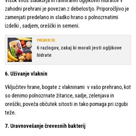
Visok vnos sladkorja in rafiniranih ogljikovih hidratov v
zahodni prehrani je povezan z debelostjo. Priporočljivo je
zamenjati predelano in sladko hrano s polnozrnatimi
izdelki , sadjem, oreščki in semeni.
PREBERI ŠE
6 razlogov, zakaj bi morali jesti ogljikove
hidrate
6. Uživanje vlaknin
Vključitev hrane, bogate z vlakninami v vašo prehrano, kot
so denimo polnozrnate žitarice, sadje, zelenjava in
oreščki, poveča občutek sitosti in tako pomaga pri izgubi
teže.
7. Uravnovešanje črevesnih bakterij