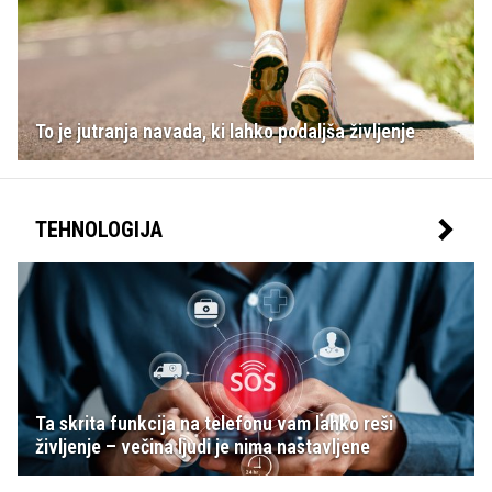
To je jutranja navada, ki lahko podaljša življenje
TEHNOLOGIJA
Ta skrita funkcija na telefonu vam lahko reši
življenje – večina ljudi je nima nastavljene