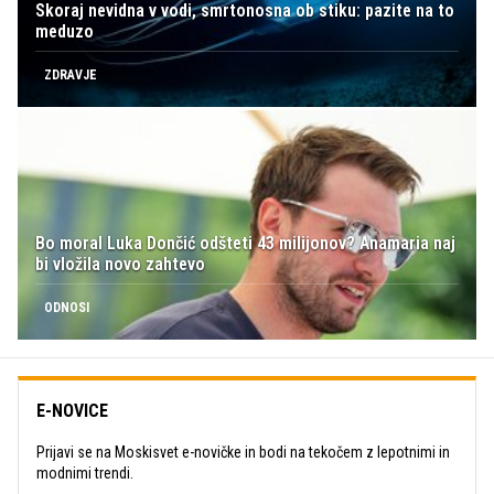
Skoraj nevidna v vodi, smrtonosna ob stiku: pazite na to
meduzo
ZDRAVJE
Bo moral Luka Dončić odšteti 43 milijonov? Anamaria naj
bi vložila novo zahtevo
ODNOSI
E-NOVICE
Prijavi se na Moskisvet e-novičke in bodi na tekočem z lepotnimi in
modnimi trendi.