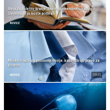
Ideja za poletno branje: Ena najpomembnejših knjig o
življenju, ki jo boste prebrali
NOVICE
Moške srajce za poslovno okolje: kako izbrati pravo za
pisarno
OGLAS
NOVICE