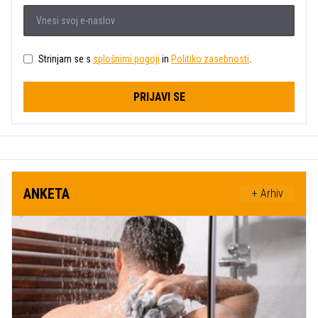
Strinjam se s
splošnimi pogoji
in
Politiko zasebnosti
.
PRIJAVI SE
ANKETA
+ Arhiv