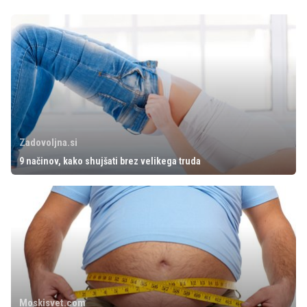
Zadovoljna.si
9 načinov, kako shujšati brez velikega truda
Moskisvet.com