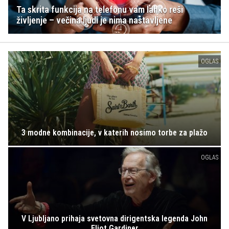
Ta skrita funkcija na telefonu vam lahko reši
življenje – večina ljudi je nima nastavljene
OGLAS
3 modne kombinacije, v katerih nosimo torbe za plažo
OGLAS
V Ljubljano prihaja svetovna dirigentska legenda John
Eliot Gardiner