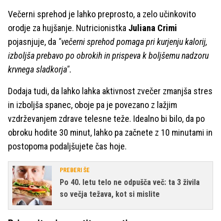
Večerni sprehod je lahko preprosto, a zelo učinkovito
orodje za hujšanje. Nutricionistka
Juliana Crimi
pojasnjuje, da
"večerni sprehod pomaga pri kurjenju kalorij,
izboljša prebavo po obrokih in prispeva k boljšemu nadzoru
krvnega sladkorja".
Dodaja tudi, da lahko lahka aktivnost zvečer zmanjša stres
in izboljša spanec, oboje pa je povezano z lažjim
vzdrževanjem zdrave telesne teže. Idealno bi bilo, da po
obroku hodite 30 minut, lahko pa začnete z 10 minutami in
postopoma podaljšujete čas hoje.
PREBERI ŠE
Po 40. letu telo ne odpušča več: ta 3 živila
so večja težava, kot si mislite