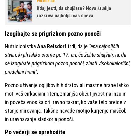
PREBERI ŠE
Kdaj jesti, da shujšate? Nova študija
razkriva najboljši čas dneva
Izogibajte se prigrizkom pozno ponoči
Nutricionistka
Ana Reisdorf
trdi, da je
"ena najboljših
stvari, ki jih lahko storite po 17. uri, če želite shujšati, ta, da
se izogibate prigrizkom pozno ponoči, zlasti visokokalorični,
predelani hrani".
Pozno uživanje ogljikovih hidratov ali mastne hrane lahko
moti vaš cirkadiani ritem, zmanjša občutljivost na inzulin
in poveča vnos kalorij ravno takrat, ko vaše telo preide v
stanje mirovanja. Takšne navade motijo kurjenje maščob
in uravnavanje sladkorja ponoči.
Po večerji se sprehodite