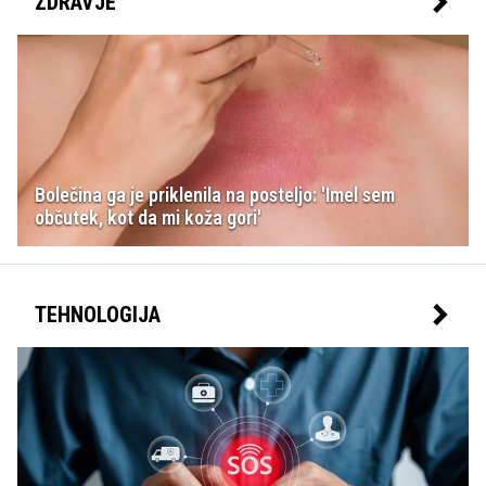
ZDRAVJE
Bolečina ga je priklenila na posteljo: 'Imel sem
občutek, kot da mi koža gori'
TEHNOLOGIJA