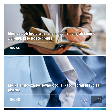
Ideja za poletno branje: Ena najpomembnejših knjig o
življenju, ki jo boste prebrali
NOVICE
Moške srajce za poslovno okolje: kako izbrati pravo za
pisarno
OGLAS
NOVICE