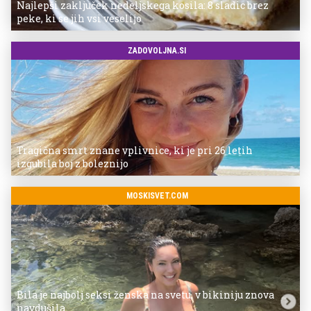
Najlepši zaključek nedeljskega kosila: 8 sladic brez
peke, ki se jih vsi veselijo
ZADOVOLJNA.SI
Tragična smrt znane vplivnice, ki je pri 26 letih
izgubila boj z boleznijo
MOSKISVET.COM
Bila je najbolj seksi ženska na svetu, v bikiniju znova
navdušila