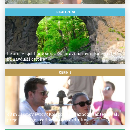
BIBALEZE.SI
Le uro iz Ljubljane se skriva pravi naravni čudež: izlet, ki
bo navdušil otroke
CEKIN.SI
43 milijonov evrov? Koliko so po razhodu zahtevale ali
prejele partnerice športnih zvezdnikov