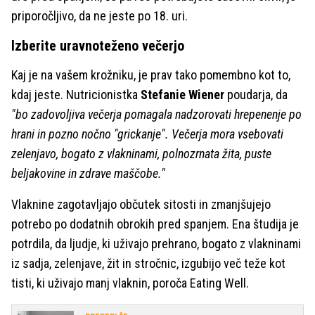
priporočljivo, da ne jeste po 18. uri.
Izberite uravnoteženo večerjo
Kaj je na vašem krožniku, je prav tako pomembno kot to,
kdaj jeste. Nutricionistka
Stefanie Wiener
poudarja, da
"bo zadovoljiva večerja pomagala nadzorovati hrepenenje po
hrani in pozno nočno "grickanje". Večerja mora vsebovati
zelenjavo, bogato z vlakninami, polnozrnata žita, puste
beljakovine in zdrave maščobe."
Vlaknine zagotavljajo občutek sitosti in zmanjšujejo
potrebo po dodatnih obrokih pred spanjem. Ena študija je
potrdila, da ljudje, ki uživajo prehrano, bogato z vlakninami
iz sadja, zelenjave, žit in stročnic, izgubijo več teže kot
tisti, ki uživajo manj vlaknin, poroča Eating Well.