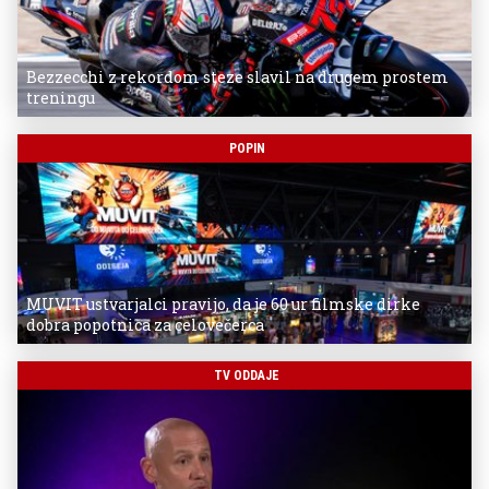
Bezzecchi z rekordom steze slavil na drugem prostem
treningu
POPIN
MUVIT ustvarjalci pravijo, da je 60 ur filmske dirke
dobra popotnica za celovečerca
TV ODDAJE