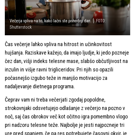
Večerja vpliva na to, kako lačni ste prihodnji dan.
FOTO:
Shutterstock
Čas večerje lahko vpliva na hitrost in učinkovitost
hujšanja. Raziskave kažejo, da imajo ljudje, ki jedo pozneje
čez dan, višji indeks telesne mase, slabšo občutljivost na
inzulin in višje ravni trigliceridov. Pri njih so opazili
počasnejšo izgubo teže in manjšo motivacijo za
nadaljevanje dietnega programa.
Čeprav vam ni treba večerjati zgodaj popoldne,
strokovnjaki odsvetujejo odlašanje z večerjo na pozno v
noč, saj čas obrokov več kot očitno igra pomembno vlogo
pri nadzoru telesne teže. Najbolje je jesti najpozneje tri
ure pred spanjem, če pa res potrebujete časovni okvir, je