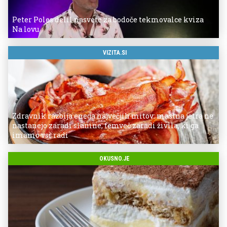
Peter Poles delil nasvete za bodoče tekmovalce kviza
Na lovu
VIZITA.SI
Zdravnik razbija enega največjih mitov: mastna jetra ne
nastanejo zaradi slanine, temveč zaradi živila, ki ga
imamo vsi radi
OKUSNO.JE