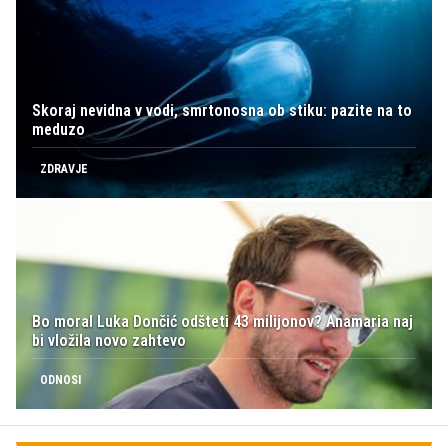
Skoraj nevidna v vodi, smrtonosna ob stiku: pazite na to
meduzo
ZDRAVJE
Bo moral Luka Dončić odšteti 43 milijonov? Anamaria naj
bi vložila novo zahtevo
ODNOSI