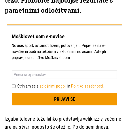
težo. Pridobite najboljše rezultate s
pametnimi odločitvami.
Moškisvet.com e-novice
Novice, šport, avtomobilizem, potovanja ... Prijavi se na e-
novičke in bodi na tekočem z aktualnimi novicami. Zate jih
pripravlja uredništvo Moškisvet.com.
Strinjam se s
splošnimi pogoji
in
Politiko zasebnosti
.
PRIJAVI SE
Izguba telesne teže lahko predstavlja velik izziv, večerne
ure pa stvari pogosto še otežijo. Po dolgem dnevu,