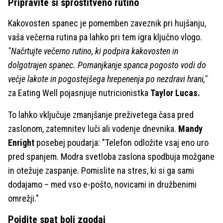
Pripravite si sprostitveno rutino
Kakovosten spanec je pomemben zaveznik pri hujšanju,
vaša večerna rutina pa lahko pri tem igra ključno vlogo.
"Načrtujte večerno rutino, ki podpira kakovosten in
dolgotrajen spanec. Pomanjkanje spanca pogosto vodi do
večje lakote in pogostejšega hrepenenja po nezdravi hrani,"
za Eating Well pojasnjuje nutricionistka
Taylor Lucas.
To lahko vključuje zmanjšanje preživetega časa pred
zaslonom, zatemnitev luči ali vodenje dnevnika.
Mandy
Enright
posebej poudarja: "Telefon odložite vsaj eno uro
pred spanjem. Modra svetloba zaslona spodbuja možgane
in otežuje zaspanje. Pomislite na stres, ki si ga sami
dodajamo – med vso e-pošto, novicami in družbenimi
omrežji."
Pojdite spat bolj zgodaj