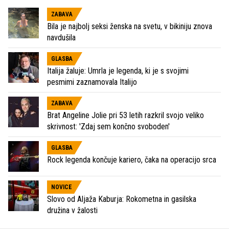
ZABAVA
Bila je najbolj seksi ženska na svetu, v bikiniju znova
navdušila
GLASBA
Italija žaluje: Umrla je legenda, ki je s svojimi
pesmimi zaznamovala Italijo
ZABAVA
Brat Angeline Jolie pri 53 letih razkril svojo veliko
skrivnost: 'Zdaj sem končno svoboden'
GLASBA
Rock legenda končuje kariero, čaka na operacijo srca
NOVICE
Slovo od Aljaža Kaburja: Rokometna in gasilska
družina v žalosti