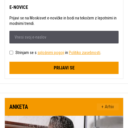
E-NOVICE
Prijavi se na Moskisvet e-novičke in bodi na tekočem z lepotnimi in
modnimi trendi.
Strinjam se s
splošnimi pogoji
in
Politiko zasebnosti
.
PRIJAVI SE
ANKETA
+ Arhiv