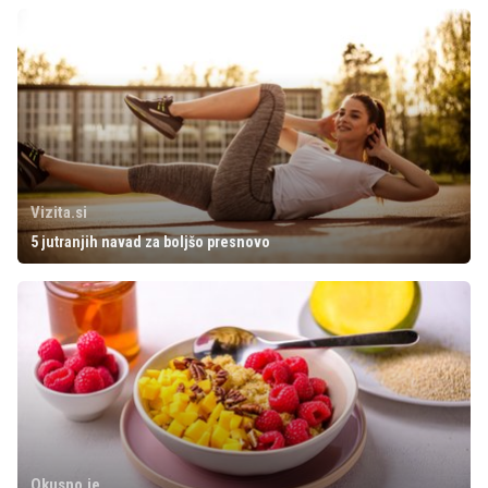
Vizita.si
5 jutranjih navad za boljšo presnovo
Okusno.je