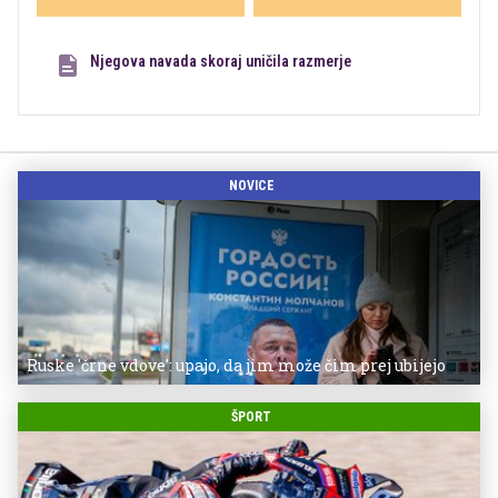
Njegova navada skoraj uničila razmerje
NOVICE
Ruske 'črne vdove': upajo, da jim može čim prej ubijejo
ŠPORT