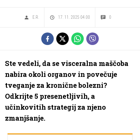
E.R.
17. 11. 2025 04.00
0
Ste vedeli, da se visceralna maščoba
nabira okoli organov in povečuje
tveganje za kronične bolezni?
Odkrijte 5 presenetljivih, a
učinkovitih strategij za njeno
zmanjšanje.