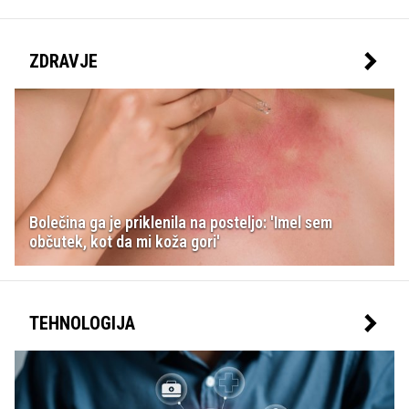
ZDRAVJE
Bolečina ga je priklenila na posteljo: 'Imel sem
občutek, kot da mi koža gori'
TEHNOLOGIJA