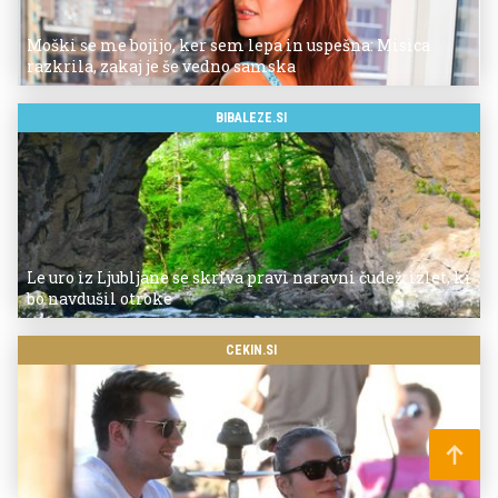
Moški se me bojijo, ker sem lepa in uspešna: Misica
razkrila, zakaj je še vedno samska
BIBALEZE.SI
Le uro iz Ljubljane se skriva pravi naravni čudež: izlet, ki
bo navdušil otroke
CEKIN.SI