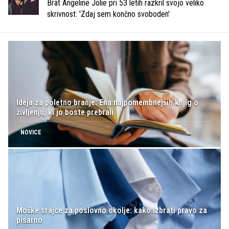
Brat Angeline Jolie pri 53 letih razkril svojo veliko
skrivnost: 'Zdaj sem končno svoboden'
Ideja za poletno branje: Ena najpomembnejših knjig o
življenju, ki jo boste prebrali
NOVICE
Moške srajce za poslovno okolje: kako izbrati pravo za
pisarno