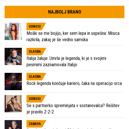
NAJBOLJ BRANO
ODNOSI
Moški se me bojijo, ker sem lepa in uspešna: Misica
razkrila, zakaj je še vedno samska
GLASBA
Italija žaluje: Umrla je legenda, ki je s svojimi
pesmimi zaznamovala Italijo
GLASBA
Rock legenda končuje kariero, čaka na operacijo srca
ODNOSI
Se s partnerko spreminjata v sostanovalca? Rešitev
je pravilo 2-2-2
ZABAVA