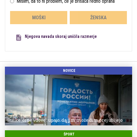
Mislim, da to ni problem, če je brisača redno oprana
MOŠKI
ŽENSKA
Njegova navada skoraj uničila razmerje
NOVICE
Ruske 'črne vdove': upajo, da jim može čim prej ubijejo
ŠPORT