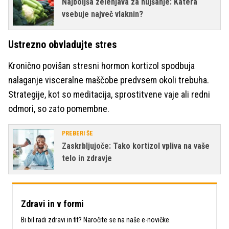
Najboljša zelenjava za hujšanje: Katera
vsebuje največ vlaknin?
Ustrezno obvladujte stres
Kronično povišan stresni hormon kortizol spodbuja
nalaganje visceralne maščobe predvsem okoli trebuha.
Strategije, kot so meditacija, sprostitvene vaje ali redni
odmori, so zato pomembne.
PREBERI ŠE
Zaskrbljujoče: Tako kortizol vpliva na vaše
telo in zdravje
Zdravi in v formi
Bi bil radi zdravi in fit? Naročite se na naše e-novičke.