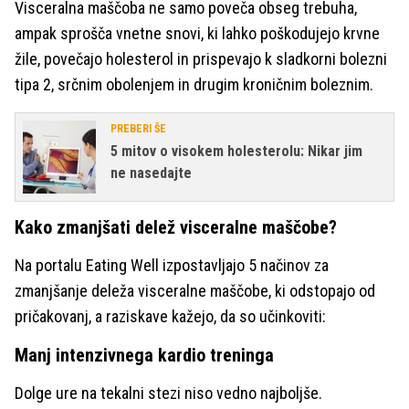
Visceralna maščoba ne samo poveča obseg trebuha,
ampak sprošča vnetne snovi, ki lahko poškodujejo krvne
žile, povečajo holesterol in prispevajo k sladkorni bolezni
tipa 2, srčnim obolenjem in drugim kroničnim boleznim.
PREBERI ŠE
5 mitov o visokem holesterolu: Nikar jim
ne nasedajte
Kako zmanjšati delež visceralne maščobe?
Na portalu Eating Well izpostavljajo 5 načinov za
zmanjšanje deleža visceralne maščobe, ki odstopajo od
pričakovanj, a raziskave kažejo, da so učinkoviti:
Manj intenzivnega kardio treninga
Dolge ure na tekalni stezi niso vedno najboljše.