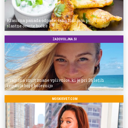
Klasična panada odpade: tako Italijani pripravijo
slastne ocvrte bučke
ZADOVOLJNA.SI
Tragična smrt znane vplivnice, ki je pri 26 letih
izgubila boj z boleznijo
MOSKISVET.COM