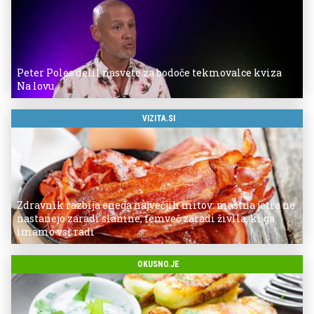
Peter Poles delil nasvete za bodoče tekmovalce kviza
Na lovu
VIZITA.SI
Zdravnik razbija enega največjih mitov: mastna jetra ne
nastanejo zaradi slanine, temveč zaradi živila, ki ga
imamo vsi radi
OKUSNO.JE