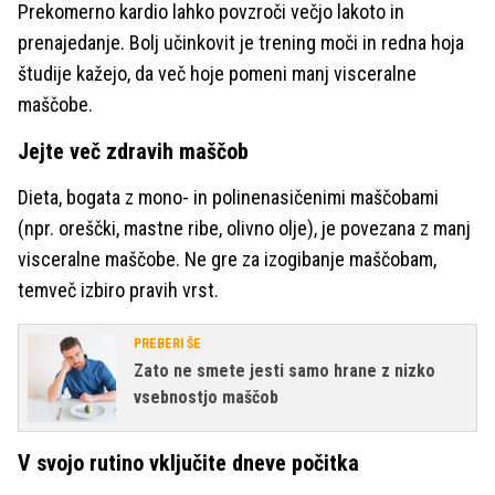
Prekomerno kardio lahko povzroči večjo lakoto in
prenajedanje. Bolj učinkovit je trening moči in redna hoja
študije kažejo, da več hoje pomeni manj visceralne
maščobe.
Jejte več zdravih maščob
Dieta, bogata z mono- in polinenasičenimi maščobami
(npr. oreščki, mastne ribe, olivno olje), je povezana z manj
visceralne maščobe. Ne gre za izogibanje maščobam,
temveč izbiro pravih vrst.
PREBERI ŠE
Zato ne smete jesti samo hrane z nizko
vsebnostjo maščob
V svojo rutino vključite dneve počitka