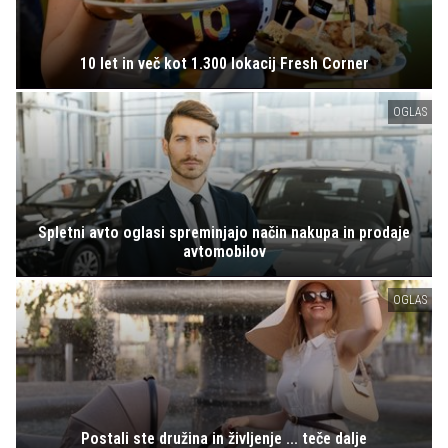
10 let in več kot 1.300 lokacij Fresh Corner
OGLAS
Spletni avto oglasi spreminjajo način nakupa in prodaje
avtomobilov
OGLAS
Postali ste družina in življenje ... teče dalje