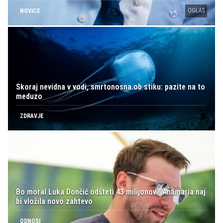
OGLAS
NOVICE
Skoraj nevidna v vodi, smrtonosna ob stiku: pazite na to
meduzo
ZDRAVJE
Bo moral Luka Dončić odšteti 43 milijonov? Anamaria naj
bi vložila novo zahtevo
ODNOSI