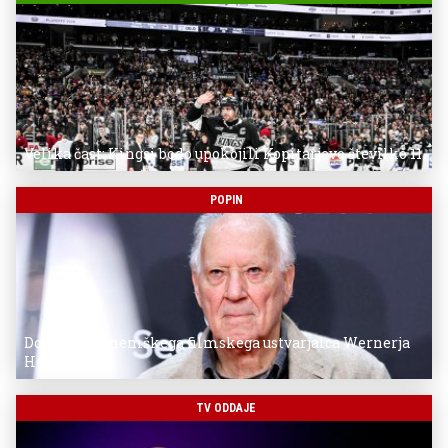
Velika čast: Kingsi bodo upokojili Kopitarjevo številko 11
POPIN
Donostia za nemškega filmskega ustvarjalca Wernerja
Herzoga
TV ODDAJE