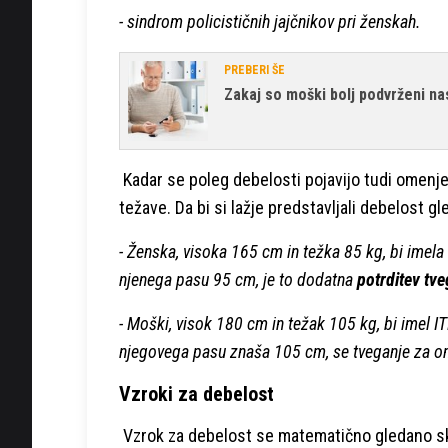
- sindrom policističnih jajčnikov pri ženskah.
PREBERI ŠE
Zakaj so moški bolj podvrženi n
Kadar se poleg debelosti pojavijo tudi omenj
težave. Da bi si lažje predstavljali debelost gl
- Ženska, visoka 165 cm in težka 85 kg, bi imela
njenega pasu 95 cm, je to dodatna
potrditev tv
- Moški, visok 180 cm in težak 105 kg, bi imel I
njegovega pasu znaša 105 cm, se tveganje za o
Vzroki za debelost
Vzrok za debelost se matematično gledano skrč