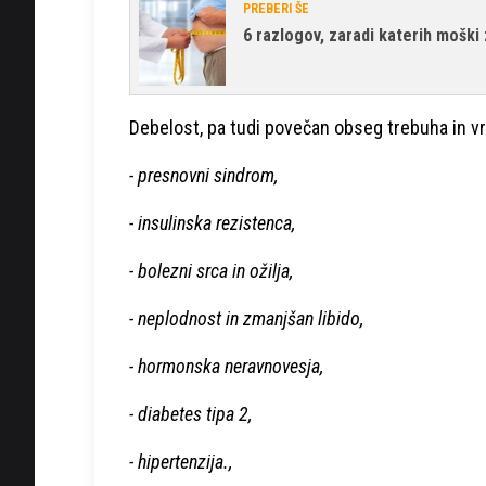
PREBERI ŠE
6 razlogov, zaradi katerih moški
Debelost, pa tudi povečan obseg trebuha in vr
- presnovni sindrom,
- insulinska rezistenca,
- bolezni srca in ožilja,
- neplodnost in zmanjšan libido,
- hormonska neravnovesja,
- diabetes tipa 2,
- hipertenzija.,