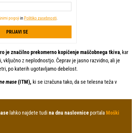
nimi pogoji
in
Politiko zasebnosti
.
PRIJAVI SE
ero je značilno prekomerno kopičenje maščobnega tkiva
, kar
 vključno z neplodnostjo. Čeprav je jasno razvidno, ali je
etri, po katerih ugotavljamo debelost.
sne mase
(ITM),
ki se izračuna tako, da se telesna teža v
mase
lahko najdete tudi
na dnu naslovnice
portala
Moški