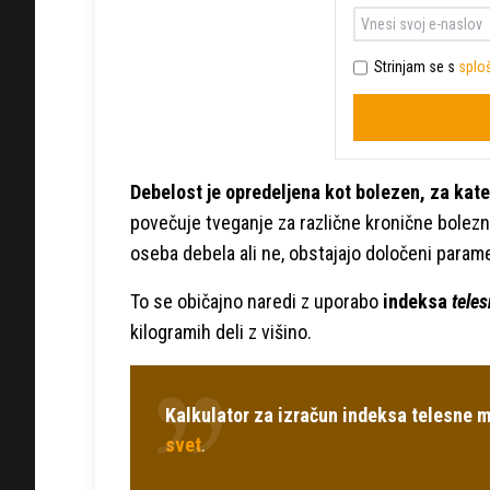
Strinjam se s
sploš
Debelost je opredeljena kot bolezen, za kat
povečuje tveganje za različne kronične bolezni,
oseba debela ali ne, obstajajo določeni param
To se običajno naredi z uporabo
indeksa
tele
kilogramih deli z višino.
Kalkulator za izračun indeksa telesne 
svet
.