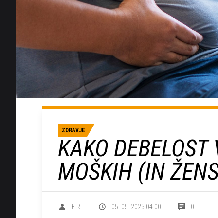
ZDRAVJE
KAKO DEBELOST 
MOŠKIH (IN ŽENS
E.R.
05. 05. 2025 04.00
0