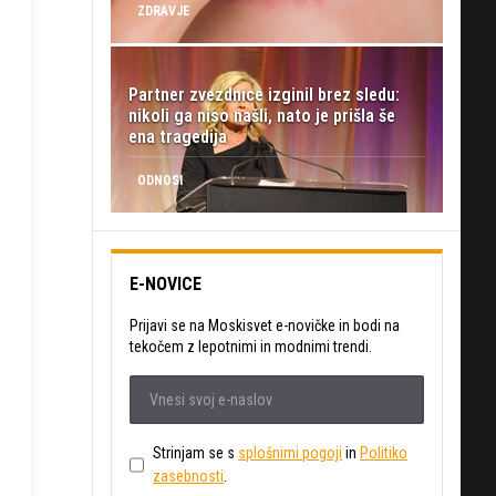
ZDRAVJE
Partner zvezdnice izginil brez sledu:
nikoli ga niso našli, nato je prišla še
ena tragedija
ODNOSI
E-NOVICE
Prijavi se na Moskisvet e-novičke in bodi na
tekočem z lepotnimi in modnimi trendi.
Strinjam se s
splošnimi pogoji
in
Politiko
zasebnosti
.