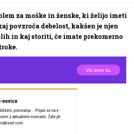
blem za moške in ženske, ki želijo imeti
kaj povzroča debelost, kakšen je njen
lih in kaj storiti, če imate prekomerno
troke.
-novice
lizem, potovanja ... Prijavi se na e-
očem z aktualnimi novicami. Zate jih
Moškisvet.com.