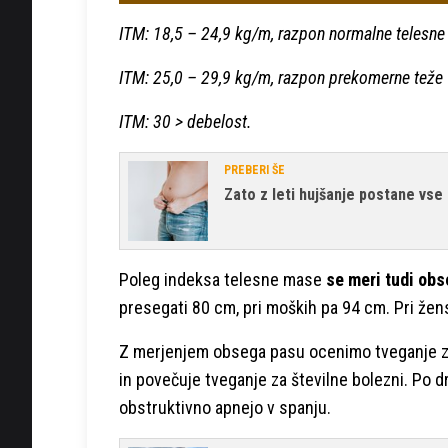
ITM: 18,5 – 24,9 kg/m, razpon normalne telesn
ITM: 25,0 – 29,9 kg/m, razpon prekomerne teže
ITM: 30 > debelost.
PREBERI ŠE
Zato z leti hujšanje postane vse
Poleg indeksa telesne mase
se meri tudi obs
presegati 80 cm, pri moških pa 94 cm. Pri že
Z merjenjem obsega pasu ocenimo tveganje za
in povečuje tveganje za številne bolezni. Po d
obstruktivno apnejo v spanju.