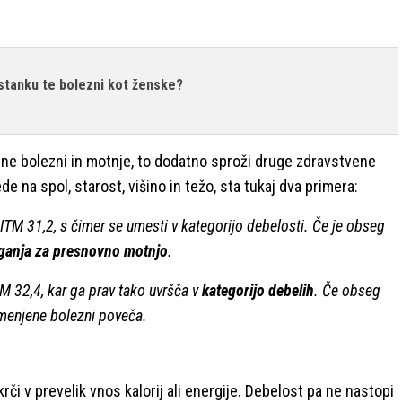
astanku te bolezni kot ženske?
ene bolezni in motnje, to dodatno sproži druge zdravstvene
ede na spol, starost, višino in težo, sta tukaj dva primera:
 ITM 31,2, s čimer se umesti v kategorijo debelosti. Če je obseg
eganja za presnovno motnjo
.
TM 32,4, kar ga prav tako uvršča v
kategorijo debelih
. Če obseg
menjene bolezni poveča.
i v prevelik vnos kalorij ali energije. Debelost pa ne nastopi