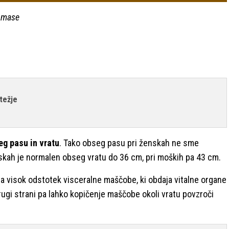
e mase
 težje
eg pasu in vratu
. Tako obseg pasu pri ženskah ne sme
nskah je normalen obseg vratu do 36 cm, pri moških pa 43 cm.
 visok odstotek visceralne maščobe, ki obdaja vitalne organe
rugi strani pa lahko kopičenje maščobe okoli vratu povzroči