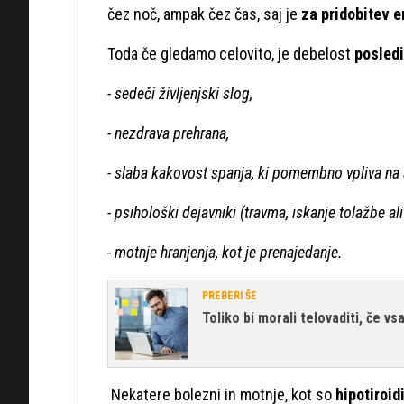
čez noč, ampak čez čas, saj je
za pridobitev e
Toda če gledamo celovito, je debelost
posledi
- sedeči življenjski slog,
- nezdrava prehrana,
- slaba kakovost spanja, ki pomembno vpliva na a
- psihološki dejavniki (travma, iskanje tolažbe ali
- motnje hranjenja, kot je prenajedanje.
PREBERI ŠE
Toliko bi morali telovaditi, če v
Nekatere bolezni in motnje, kot so
hipotiroi