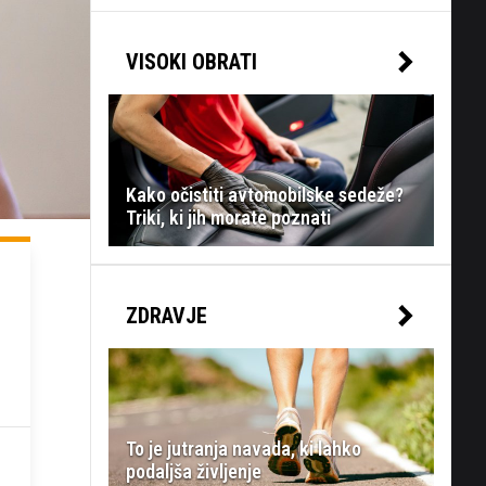
VISOKI OBRATI
Kako očistiti avtomobilske sedeže?
Triki, ki jih morate poznati
ZDRAVJE
To je jutranja navada, ki lahko
podaljša življenje