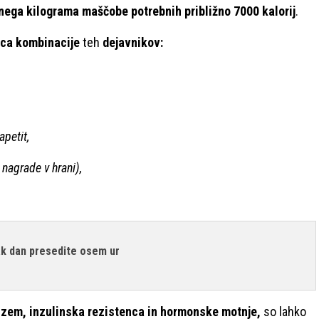
nega kilograma maščobe potrebnih približno 7000 kalorij
.
ca kombinacije
teh
dejavnikov:
petit,
 nagrade v hrani),
sak dan presedite osem ur
dizem, inzulinska rezistenca in hormonske motnje,
so lahko