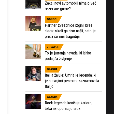
Zakaj novi avtomobili nimajo več
rezervne gume?
ODNOSI
Partner zvezdnice izginil brez
sledu: nikoli ga niso našli, nato je
prišla še ena tragedija
ZDRAVJE
To je jutranja navada, ki lahko
podaljša življenje
GLASBA
Italija žaluje: Umrla je legenda, ki
je s svojimi pesmimi zaznamovala
Italijo
GLASBA
Rock legenda končuje kariero,
čaka na operacijo srca