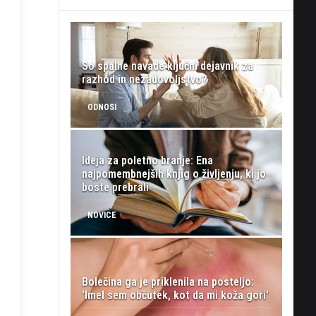
So spalne navade ključni dejavnik za
razhod in nezadovoljstvo?
ODNOSI
Ideja za poletno branje: Ena
najpomembnejših knjig o življenju, ki jo
boste prebrali
NOVICE
Bolečina ga je priklenila na posteljo:
'Imel sem občutek, kot da mi koža gori'