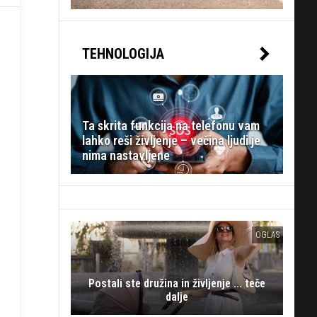
TEHNOLOGIJA
Ta skrita funkcija na telefonu vam
lahko reši življenje – večina ljudi je
nima nastavljene
OGLAS
Postali ste družina in življenje ... teče
dalje