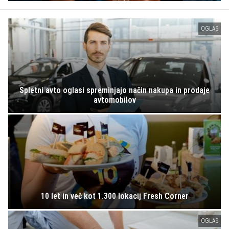
OGLAS
Spletni avto oglasi spreminjajo način nakupa in prodaje
avtomobilov
10 let in več kot 1.300 lokacij Fresh Corner
OGLAS