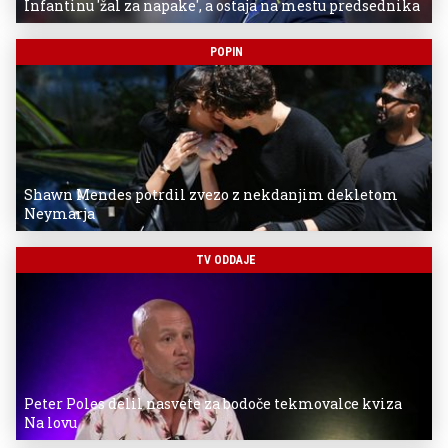
Infantinu 'žal za napake', a ostaja na mestu predsednika
POPIN
Shawn Mendes potrdil zvezo z nekdanjim dekletom
Neymarja
TV ODDAJE
Peter Poles delil nasvete za bodoče tekmovalce kviza
Na lovu