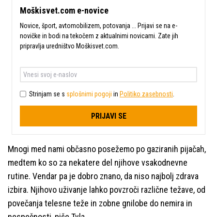
Moškisvet.com e-novice
Novice, šport, avtomobilizem, potovanja ... Prijavi se na e-
novičke in bodi na tekočem z aktualnimi novicami. Zate jih
pripravlja uredništvo Moškisvet.com.
Strinjam se s
splošnimi pogoji
in
Politiko zasebnosti
.
PRIJAVI SE
Mnogi med nami občasno posežemo po gaziranih pijačah,
medtem ko so za nekatere del njihove vsakodnevne
rutine. Vendar pa je dobro znano, da niso najbolj zdrava
izbira. Njihovo uživanje lahko povzroči različne težave, od
povečanja telesne teže in zobne gnilobe do nemira in
nespečnosti, piše Tyla.