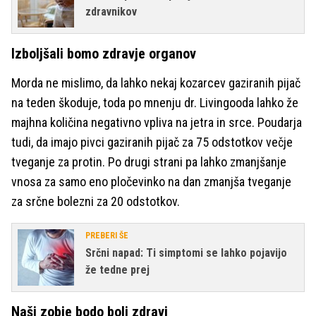
zdravnikov
Izboljšali bomo zdravje organov
Morda ne mislimo, da lahko nekaj kozarcev gaziranih pijač
na teden škoduje, toda po mnenju dr. Livingooda lahko že
majhna količina negativno vpliva na jetra in srce. Poudarja
tudi, da imajo pivci gaziranih pijač za 75 odstotkov večje
tveganje za protin. Po drugi strani pa lahko zmanjšanje
vnosa za samo eno pločevinko na dan zmanjša tveganje
za srčne bolezni za 20 odstotkov.
PREBERI ŠE
Srčni napad: Ti simptomi se lahko pojavijo
že tedne prej
Naši zobje bodo bolj zdravi