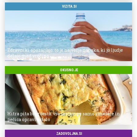
VIZITA.SI
Zdravniki opozarjajo: to je največja napaka, ki jo ljudje
delajo med vročino
OKUSNO.JE
Hitra pita brez testa: vse sestavine samo zmešate in
pečica opravi ostalo
ZADOVOLJNA.SI