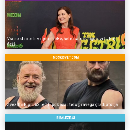
Vsi so strmeli v njene roke, šele nato so ugotovili, kaj
drži
MOSKISVET.COM
Zvezdnik pri 62 letih pokazal telo pravega gladiatorja
BIBALEZE.SI