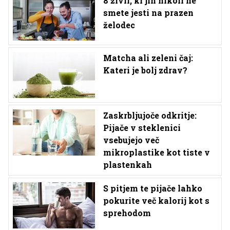
8 živil, ki jih nikoli ne
smete jesti na prazen
želodec
Matcha ali zeleni čaj:
Kateri je bolj zdrav?
Zaskrbljujoče odkritje:
Pijače v steklenici
vsebujejo več
mikroplastike kot tiste v
plastenkah
S pitjem te pijače lahko
pokurite več kalorij kot s
sprehodom