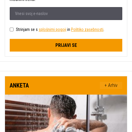
Strinjam se s
splošnimi pogoji
in
Politiko zasebnosti
.
PRIJAVI SE
ANKETA
+ Arhiv