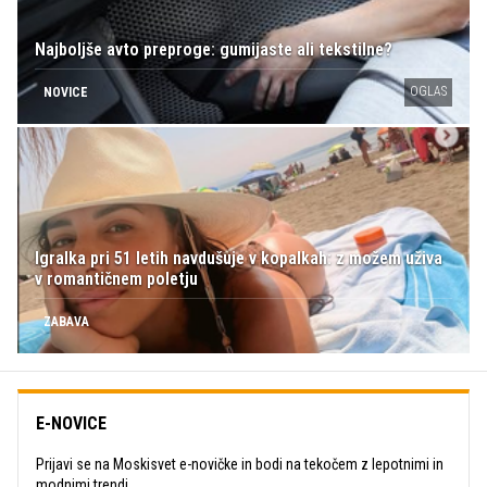
Najboljše avto preproge: gumijaste ali tekstilne?
OGLAS
NOVICE
Igralka pri 51 letih navdušuje v kopalkah: z možem uživa
v romantičnem poletju
ZABAVA
E-NOVICE
Prijavi se na Moskisvet e-novičke in bodi na tekočem z lepotnimi in
modnimi trendi.