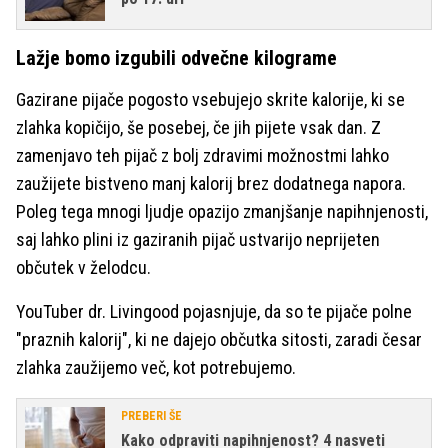
Lažje bomo izgubili odvečne kilograme
Gazirane pijače pogosto vsebujejo skrite kalorije, ki se
zlahka kopičijo, še posebej, če jih pijete vsak dan. Z
zamenjavo teh pijač z bolj zdravimi možnostmi lahko
zaužijete bistveno manj kalorij brez dodatnega napora.
Poleg tega mnogi ljudje opazijo zmanjšanje napihnjenosti,
saj lahko plini iz gaziranih pijač ustvarijo neprijeten
občutek v želodcu.
YouTuber dr. Livingood pojasnjuje, da so te pijače polne
"praznih kalorij", ki ne dajejo občutka sitosti, zaradi česar
zlahka zaužijemo več, kot potrebujemo.
PREBERI ŠE
Kako odpraviti napihnjenost? 4 nasveti