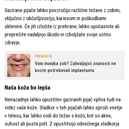
Gazirane pijače lahko povzročijo različne težave z zobmi,
vključno z občutljivostjo, kariesom in poškodbami
sklenine. Če jih izločite iz prehrane, lahko upočasnite ali
preprečite nadaljnjo škodo in izboljšate svoje ustno
zdravje.
PREBERI ŠE
Vam manjka zob? Zahvaljujoč znanosti ne
boste potrebovali implantanta
Naša koža bo lepša
Nenazadnje lahko opustitev gaziranih pijač vpliva tudi na
videz vaše kože. Sladkor v teh pijačah lahko sproži vnetje
v telesu, kar lahko vodi do težav s kožo, kot so akne,
suhost ali pusta polt. Z opustitvijo odvečnega sladkorja