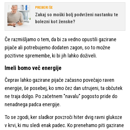
PREBERI ŠE
Zakaj so moški bolj podvrženi nastanku te
bolezni kot ženske?
Če razmišljamo o tem, da bi za vedno opustili gazirane
pijače ali potrebujemo dodaten zagon, so to možne
pozitivne spremembe, ki bi jih lahko doživeli.
Imeli bomo več energije
Čeprav lahko gazirane pijače začasno povečajo raven
energije, še posebej, ko smo čez dan utrujeni, ta občutek
ne traja dolgo. Po začetnem "navalu" pogosto pride do
nenadnega padca energije.
To se zgodi, ker sladkor povzroči hiter dvig ravni glukoze
v krvi, ki mu sledi enak padec. Ko prenehamo piti gazirane