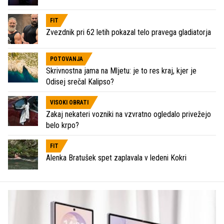
FIT
Zvezdnik pri 62 letih pokazal telo pravega gladiatorja
POTOVANJA
Skrivnostna jama na Mljetu: je to res kraj, kjer je
Odisej srečal Kalipso?
VISOKI OBRATI
Zakaj nekateri vozniki na vzvratno ogledalo privežejo
belo krpo?
FIT
Alenka Bratušek spet zaplavala v ledeni Kokri