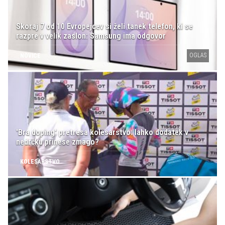
Skoraj 7 od 10 Evropejcev si želi tanek telefon, ki se
razpre v velik zaslon: Samsung ima odgovor
OGLAS
NOVICE
'Bra doping' pretresa kolesarstvo: lahko dodatek v
nedrčku prinese zmago?
KOLESARSTVO