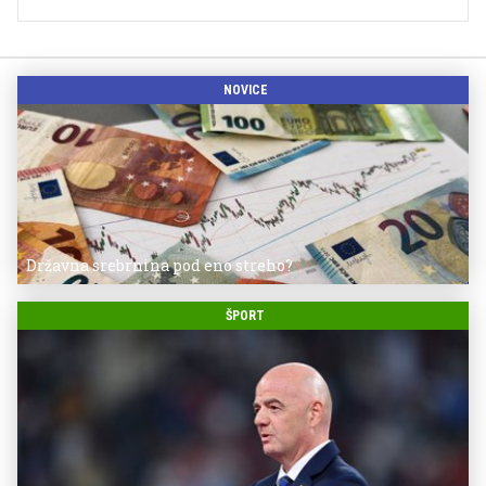
NOVICE
Državna srebrnina pod eno streho?
ŠPORT