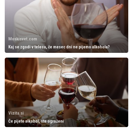
Moskisvet.com
Kaj se zgodi v telesu, če mesec dni ne pijemo alkohola?
Vizita.si
Če pijete alkohol, ste ogroženi