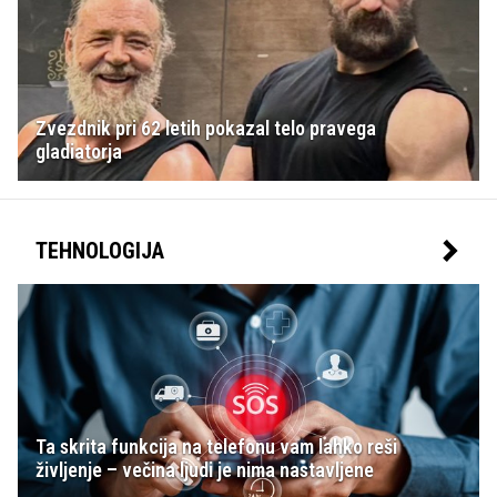
Zvezdnik pri 62 letih pokazal telo pravega
gladiatorja
TEHNOLOGIJA
Ta skrita funkcija na telefonu vam lahko reši
življenje – večina ljudi je nima nastavljene