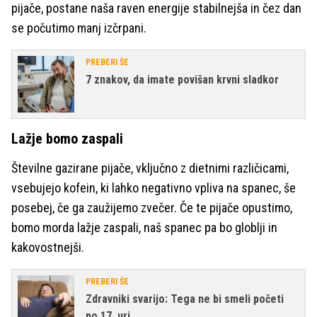
pijače, postane naša raven energije stabilnejša in čez dan
se počutimo manj izčrpani.
PREBERI ŠE
7 znakov, da imate povišan krvni sladkor
Lažje bomo zaspali
Številne gazirane pijače, vključno z dietnimi različicami,
vsebujejo kofein, ki lahko negativno vpliva na spanec, še
posebej, če ga zaužijemo zvečer. Če te pijače opustimo,
bomo morda lažje zaspali, naš spanec pa bo globlji in
kakovostnejši.
PREBERI ŠE
Zdravniki svarijo: Tega ne bi smeli početi
po 17. uri