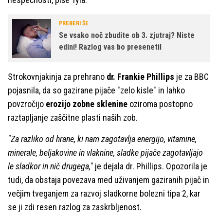
PREBERI ŠE
Se vsako noč zbudite ob 3. zjutraj? Niste
edini! Razlog vas bo presenetil
Strokovnjakinja za prehrano
dr. Frankie Phillips
je za BBC
pojasnila, da so gazirane pijače "zelo kisle" in lahko
povzročijo
erozijo zobne sklenine
oziroma postopno
raztapljanje zaščitne plasti naših zob.
"Za razliko od hrane, ki nam zagotavlja energijo, vitamine,
minerale, beljakovine in vlaknine, sladke pijače zagotavljajo
le sladkor in nič drugega,"
je dejala dr. Phillips. Opozorila je
tudi, da obstaja povezava med uživanjem gaziranih pijač in
večjim tveganjem za razvoj sladkorne bolezni tipa 2, kar
se ji zdi resen razlog za zaskrbljenost.