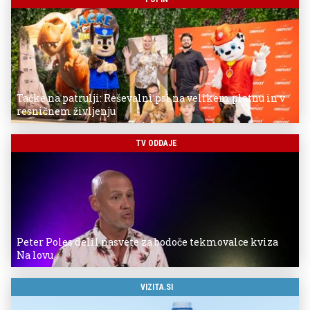
Tačke na patrulji: Reševalni psi na velikem platnu in v
resničnem življenju
TV ODDAJE
Peter Poles delil nasvete za bodoče tekmovalce kviza
Na lovu
VIZITA.SI