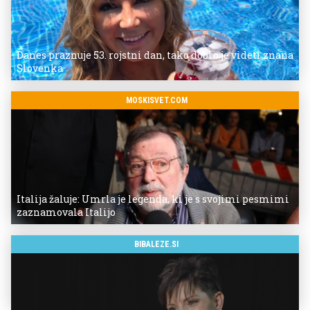
Danes praznuje 53. rojstni dan, tako dobro je videti znana
Slovenka
MOSKISVET.COM
Italija žaluje: Umrla je legenda, ki je s svojimi pesmimi
zaznamovala Italijo
BIBALEZE.SI