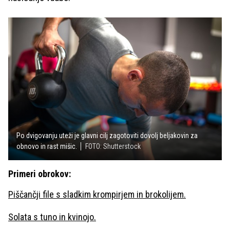
Po dvigovanju uteži je glavni cilj zagotoviti dovolj beljakovin za
obnovo in rast mišic.
FOTO: Shutterstock
Primeri obrokov:
Piščančji file s sladkim krompirjem in brokolijem.
Solata s tuno in kvinojo.