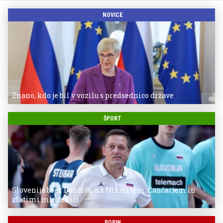
NOVICE
Znano, kdo je bil v vozilu s predsednico države
ŠPORT
Slovenija brez Dončića, a z Nikolićem, Čančarjem in
zlatimi mladeniči
POPIN