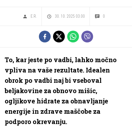
E.R.
30. 10. 2025 03.00
0
To, kar jeste po vadbi, lahko močno
vpliva na vaše rezultate. Idealen
obrok po vadbi naj bi vseboval
beljakovine za obnovo mišic,
ogljikove hidrate za obnavljanje
energije in zdrave maščobe za
podporo okrevanju.