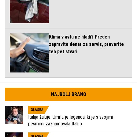
Klima v avtu ne hladi? Preden
zapravite denar za servis, preverite
teh pet stvari
NAJBOLJ BRANO
GLASBA
Italija žaluje: Umrla je legenda, ki je s svojimi
pesmimi zaznamovala Italijo
GLASBA