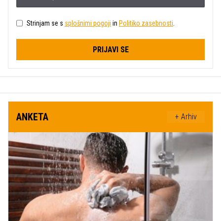
Strinjam se s
splošnimi pogoji
in
Politiko zasebnosti
.
PRIJAVI SE
ANKETA
+ Arhiv