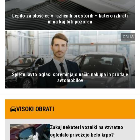
Lepilo za ploščice v različnih prostorih – katero izbrati
in na kaj biti pozoren
OGLAS
Spletni avto oglasi spreminjajo način nakupa in prodaje
avtomobilov
VISOKI OBRATI
Zakaj nekateri vozniki na vzvratno
ogledalo privežejo belo krpo?