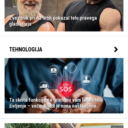
Zvezdnik pri 62 letih pokazal telo pravega
gladiatorja
TEHNOLOGIJA
Ta skrita funkcija na telefonu vam lahko reši
življenje – večina ljudi je nima nastavljene