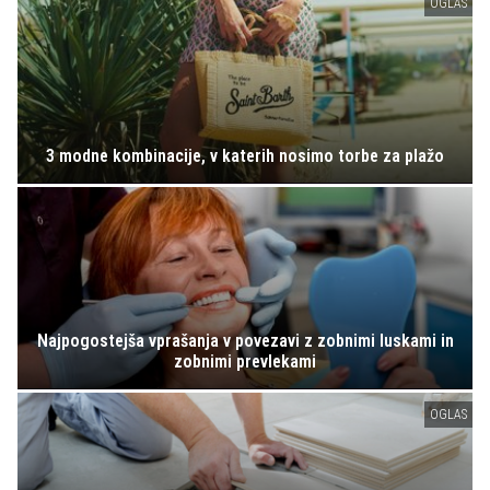
OGLAS
3 modne kombinacije, v katerih nosimo torbe za plažo
Najpogostejša vprašanja v povezavi z zobnimi luskami in
zobnimi prevlekami
OGLAS