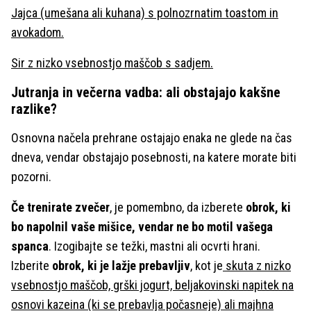
Jajca (umešana ali kuhana) s polnozrnatim toastom in
avokadom.
Sir z nizko vsebnostjo maščob s sadjem.
Jutranja in večerna vadba: ali obstajajo kakšne
razlike?
Osnovna načela prehrane ostajajo enaka ne glede na čas
dneva, vendar obstajajo posebnosti, na katere morate biti
pozorni.
Če trenirate zvečer
, je pomembno, da izberete
obrok, ki
bo napolnil vaše mišice, vendar ne bo motil vašega
spanca
. Izogibajte se težki, mastni ali ocvrti hrani.
Izberite
obrok, ki je lažje prebavljiv
, kot je
skuta z nizko
vsebnostjo maščob, grški jogurt, beljakovinski napitek na
osnovi kazeina (ki se prebavlja počasneje) ali majhna