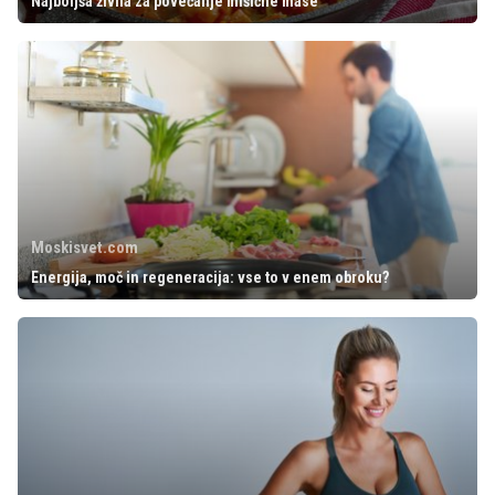
Najboljša živila za povečanje mišične mase
Moskisvet.com
Energija, moč in regeneracija: vse to v enem obroku?