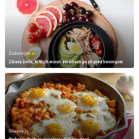
Zadovoljna.si
Zdrava živila, ki bi jih morali vsi uživati po ali pred treningom
Okusno.je