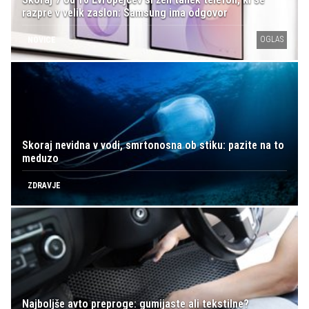
razpre v velik zaslon: Samsung ima odgovor
OGLAS
NOVICE
Skoraj nevidna v vodi, smrtonosna ob stiku: pazite na to
meduzo
ZDRAVJE
Najboljše avto preproge: gumijaste ali tekstilne?