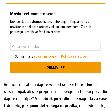
Moškisvet.com e-novice
Novice, šport, avtomobilizem, potovanja ... Prijavi se na e-
novičke in bodi na tekočem z aktualnimi novicami. Zate jih
pripravlja uredništvo Moškisvet.com.
Strinjam se s
splošnimi pogoji
in
Politiko zasebnosti
.
PRIJAVI SE
Redno trenirate in dajete vse od sebe v telovadnici ali na
stezi, ampak ali ste prepričani, da svojemu telesu po vadbi
dajete najboljše? Vaš
obrok po vadbi
ni le nagrada za vaše
trdo delo; je
ključni del vašega napredka
, ne glede na to,