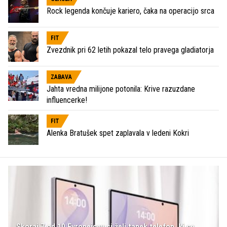
Rock legenda končuje kariero, čaka na operacijo srca
FIT
Zvezdnik pri 62 letih pokazal telo pravega gladiatorja
ZABAVA
Jahta vredna milijone potonila: Krive razuzdane
influencerke!
FIT
Alenka Bratušek spet zaplavala v ledeni Kokri
Skoraj 7 od 10 Evropejcev si želi tanek telefon, ki se