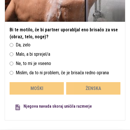
Bi te motilo, če bi partner uporabljal eno brisačo za vse
(obraz, telo, noge)?
Da, zelo
Malo, a bi sprejel/a
Ne, to mi je vseeno
Mislim, da to ni problem, če je brisača redno oprana
MOŠKI
ŽENSKA
Njegova navada skoraj uničila razmerje