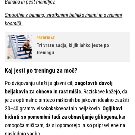
Banana in pest mandljev.
Smoothie z banano, sirotkinimi beljakovinami in ovsenimi
kosmiči.
PREBERI ŠE
Tri vrste sadja, ki jih lahko jeste po
treningu
Kaj jesti po treningu za moč?
Po dvigovanju uteži je glavni cilj
zagotoviti dovolj
beljakovin za obnovo in rast mišic
. Raziskave kažejo, da
je za optimalno sintezo mišičnih beljakovin idealno zaužiti
20–40 gramov visokokakovostnih beljakovin.
Ogljikovi
hidrati so pomembni tudi za obnavljanje glikogena
, kar
omogoča mišicam, da si opomorejo in so pripravljene na
naslednjo vadbo.