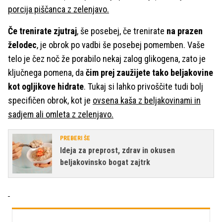
porcija piščanca z zelenjavo.
Če trenirate zjutraj
, še posebej, če trenirate
na prazen
želodec
, je obrok po vadbi še posebej pomemben. Vaše
telo je čez noč že porabilo nekaj zalog glikogena, zato je
ključnega pomena, da
čim prej zaužijete tako beljakovine
kot ogljikove hidrate
. Tukaj si lahko privoščite tudi bolj
specifičen obrok, kot je
ovsena kaša z beljakovinami in
sadjem ali omleta z zelenjavo.
PREBERI ŠE
Ideja za preprost, zdrav in okusen
beljakovinsko bogat zajtrk