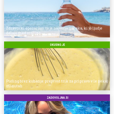
Zdravniki opozarjajo: to je največja napaka, ki jo ljudje
delajo med vročino
OKUSNO.JE
Puding brez kuhanja: preprost trik za pripravo v le nekaj
minutah
ZADOVOLJNA.SI