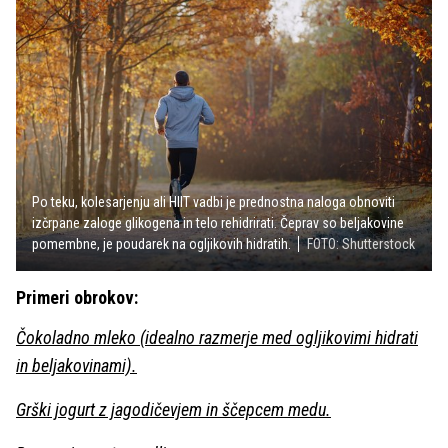
Po teku, kolesarjenju ali HIIT vadbi je prednostna naloga obnoviti
izčrpane zaloge glikogena in telo rehidrirati. Čeprav so beljakovine
pomembne, je poudarek na ogljikovih hidratih.
FOTO: Shutterstock
Primeri obrokov:
Čokoladno mleko (idealno razmerje med ogljikovimi hidrati
in beljakovinami).
Grški jogurt z jagodičevjem in ščepcem medu.