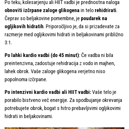
Po teku, kolesarjenju ali HIIT vadbi je prednostna naloga
obnoviti izčrpane zaloge glikogena
in telo
rehidrirati
.
Čeprav so beljakovine pomembne, je
poudarek na
ogljikovih hidratih
. Priporočljivo je, da si prizadevate za
razmerje med ogljikovimi hidrati in beljakovinami približno
3:1.
Po lahki kardio vadbi (do 45 minut)
: Če vadba ni bila
preintenzivna, zadostuje rehidracija z vodo in majhen,
lahek obrok. Vaše zaloge glikogena verjetno niso
popolnoma izčrpane.
Po intenzivni kardio vadbi ali HIIT vadbi:
Vaše telo je
porabilo bistveno več energije. Za spodbujanje okrevanja
potrebujete obrok, bogat s hitro prebavljivimi ogljikovimi
hidrati in beljakovinami.