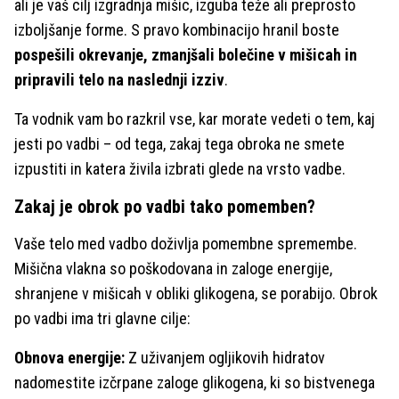
ali je vaš cilj izgradnja mišic, izguba teže ali preprosto
izboljšanje forme. S pravo kombinacijo hranil boste
pospešili okrevanje, zmanjšali bolečine v mišicah in
pripravili telo na naslednji izziv
.
Ta vodnik vam bo razkril vse, kar morate vedeti o tem, kaj
jesti po vadbi – od tega, zakaj tega obroka ne smete
izpustiti in katera živila izbrati glede na vrsto vadbe.
Zakaj je obrok po vadbi tako pomemben?
Vaše telo med vadbo doživlja pomembne spremembe.
Mišična vlakna so poškodovana in zaloge energije,
shranjene v mišicah v obliki glikogena, se porabijo. Obrok
po vadbi ima tri glavne cilje:
Obnova energije:
Z uživanjem ogljikovih hidratov
nadomestite izčrpane zaloge glikogena, ki so bistvenega