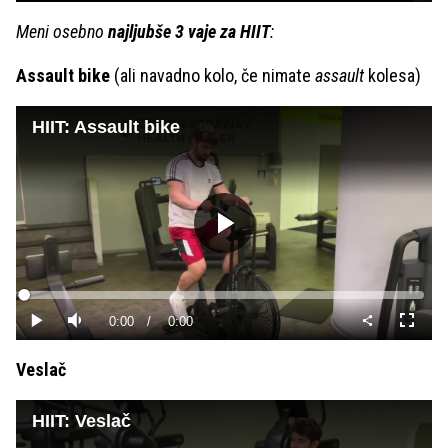
Meni osebno
najljubše 3 vaje za HIIT
:
Assault bike
(ali navadno kolo, če nimate
assault
kolesa)
HIIT: Assault bike
Predvajaj
Loaded
:
0%
Current
0:00
/
Duration
0:00
Predvajaj
Tiho
Celoza
način
Time
Veslač
HIIT: Veslač