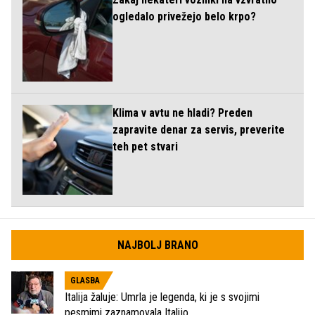
ogledalo privežejo belo krpo?
Klima v avtu ne hladi? Preden
zapravite denar za servis, preverite
teh pet stvari
NAJBOLJ BRANO
GLASBA
Italija žaluje: Umrla je legenda, ki je s svojimi
pesmimi zaznamovala Italijo