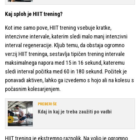
Kaj sploh je HIIT trening?
Kot ime samo pove, HIIT trening vsebuje kratke,
intenzivne intervale, katerim sledi malo manj intenzivni
interval regeneracije. Kljub temu, da obstaja ogromno
verzij HIIT treninga, sestavlja tipičen trening intervale
maksimalnega napora med 15 in 16 sekund, kateremu
sledi interval počitka med 60 in 180 sekund. Počitek je
ponavadi aktiven, lahko ga izvedemo s hojo ali na kolesu s
počasnim kolesarjenjem.
PREBERI ŠE
Kdaj in kaj je treba zaužiti po vadbi
HIIT trening je ekstremno raznolik. Na voljo je ogromno