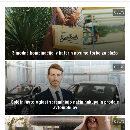
OGLAS
3 modne kombinacije, v katerih nosimo torbe za plažo
OGLAS
Spletni avto oglasi spreminjajo način nakupa in prodaje
avtomobilov
OGLAS