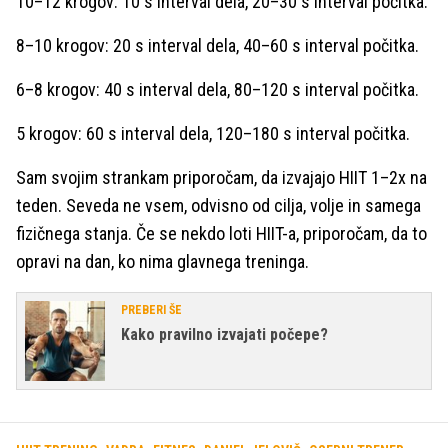
10–12 krogov: 10 s interval dela, 20–30 s interval počitka.
8–10 krogov: 20 s interval dela, 40–60 s interval počitka.
6–8 krogov: 40 s interval dela, 80–120 s interval počitka.
5 krogov: 60 s interval dela, 120–180 s interval počitka.
Sam svojim strankam priporočam, da izvajajo HIIT 1–2x na
teden. Seveda ne vsem, odvisno od cilja, volje in samega
fizičnega stanja. Če se nekdo loti HIIT-a, priporočam, da to
opravi na dan, ko nima glavnega treninga.
PREBERI ŠE
Kako pravilno izvajati počepe?