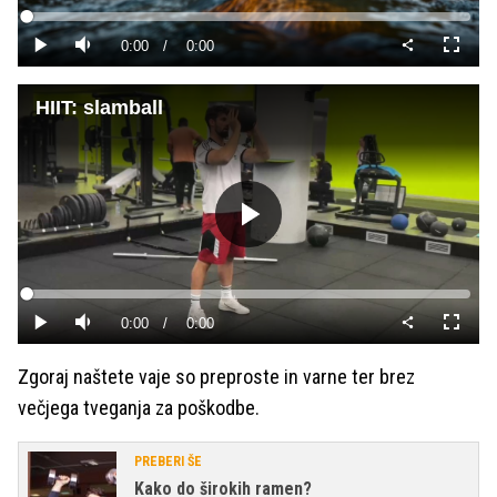
Predvajaj
Loaded
:
0%
Current
0:00
/
Duration
0:00
Predvajaj
Tiho
Celoza
način
Time
HIIT: slamball
Predvajaj
Loaded
:
0%
Current
0:00
/
Duration
0:00
Predvajaj
Tiho
Celoza
način
Time
Zgoraj naštete vaje so preproste in varne ter brez
večjega tveganja za poškodbe.
PREBERI ŠE
Kako do širokih ramen?