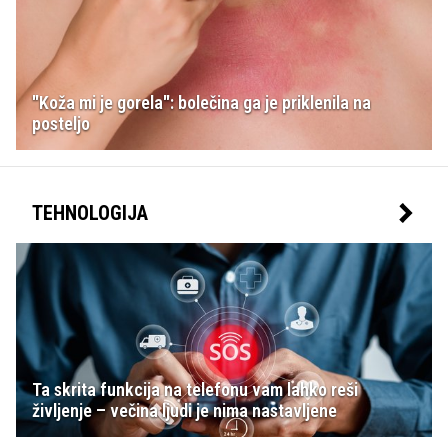
"Koža mi je gorela": bolečina ga je priklenila na
posteljo
TEHNOLOGIJA
Ta skrita funkcija na telefonu vam lahko reši
življenje – večina ljudi je nima nastavljene