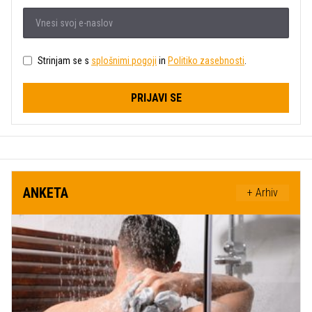
Strinjam se s
splošnimi pogoji
in
Politiko zasebnosti
.
PRIJAVI SE
ANKETA
+ Arhiv