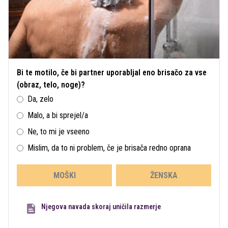
Bi te motilo, če bi partner uporabljal eno brisačo za vse
(obraz, telo, noge)?
Da, zelo
Malo, a bi sprejel/a
Ne, to mi je vseeno
Mislim, da to ni problem, če je brisača redno oprana
MOŠKI
ŽENSKA
Njegova navada skoraj uničila razmerje