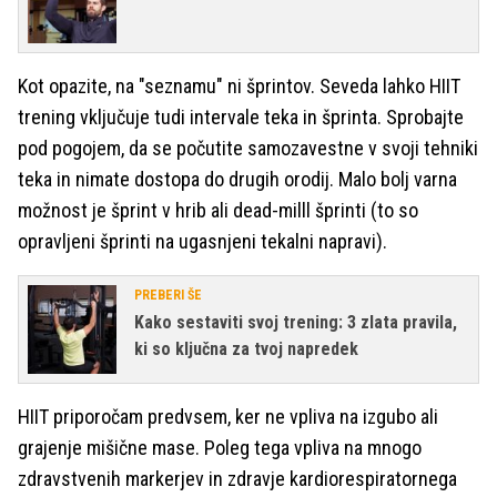
Kot opazite, na "seznamu" ni šprintov. Seveda lahko HIIT
trening vključuje tudi intervale teka in šprinta. Sprobajte
pod pogojem, da se počutite samozavestne v svoji tehniki
teka in nimate dostopa do drugih orodij. Malo bolj varna
možnost je šprint v hrib ali dead-milll šprinti (to so
opravljeni šprinti na ugasnjeni tekalni napravi).
PREBERI ŠE
Kako sestaviti svoj trening: 3 zlata pravila,
ki so ključna za tvoj napredek
HIIT priporočam predvsem, ker ne vpliva na izgubo ali
grajenje mišične mase. Poleg tega vpliva na mnogo
zdravstvenih markerjev in zdravje kardiorespiratornega