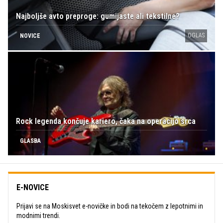
Najboljše avto preproge: gumijaste ali tekstilne?
OGLAS
NOVICE
Rock legenda končuje kariero, čaka na operacijo srca
GLASBA
E-NOVICE
Prijavi se na Moskisvet e-novičke in bodi na tekočem z lepotnimi in
modnimi trendi.