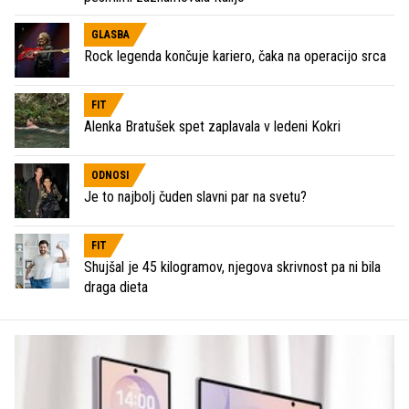
GLASBA
Rock legenda končuje kariero, čaka na operacijo srca
FIT
Alenka Bratušek spet zaplavala v ledeni Kokri
ODNOSI
Je to najbolj čuden slavni par na svetu?
FIT
Shujšal je 45 kilogramov, njegova skrivnost pa ni bila
draga dieta