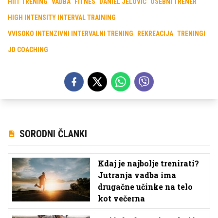
HIIT TRENING
VADBA
FITNES
DANIEL JELOVIČ
OSEBNI TRENER
HIGH INTENSITY INTERVAL TRAINING
VVISOKO INTENZIVNI INTERVALNI TRENING
REKREACIJA
TRENINGI
JD COACHING
SORODNI ČLANKI
Kdaj je najbolje trenirati?
Jutranja vadba ima
drugačne učinke na telo
kot večerna