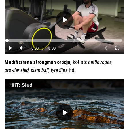
Predvajaj
Loaded
:
0%
Current
0:00
/
Duration
0:00
Predvajaj
Tiho
Celoza
način
Time
Modificirana strongman orodja,
kot so:
battle ropes,
prowler sled, slam ball, tyre flips
itd.
HIIT: Sled