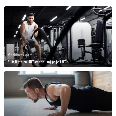
Moskisvet.com
Slišali ste za HIIT vadbo, kaj pa je LIIT?