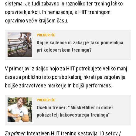
sistema. Je tudi zabavno in raznoliko ter trening lahko
opravite kjerkoli. In nenazadnje, s HIIT treningom
opravimo več v krajšem času.
PREBERI ŠE
Kaj je kadenca in zakaj je tako pomembna
pri kolesarskem treningu?
V primerjavi z daljšo hojo za HIIT potrebujete veliko manj
časa za približno isto porabo kalorij, hkrati pa zagotavlja
boljše zdravstvene markerje in boljši performans.
PREBERI ŠE
Osebni trener: ''Muskelfiber ni dober
pokazatelj kakovostnega treninga''
Za primer
: Intenziven HIIT trening sestavlja 10 setov /