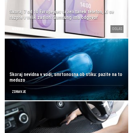
Skoraj 7 od 10 Evropejcev si želi tanek telefon, ki se
razpre v velik zaslon: Samsung ima odgovor
OGLAS
NOVICE
Skoraj nevidna v vodi, smrtonosna ob stiku: pazite na to
meduzo
ZDRAVJE