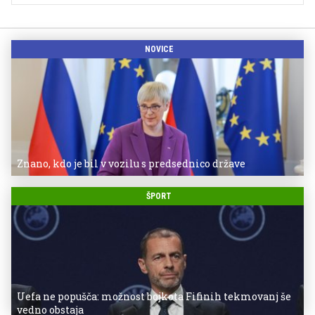
NOVICE
Znano, kdo je bil v vozilu s predsednico države
ŠPORT
Uefa ne popušča: možnost bojkota Fifinih tekmovanj še
vedno obstaja