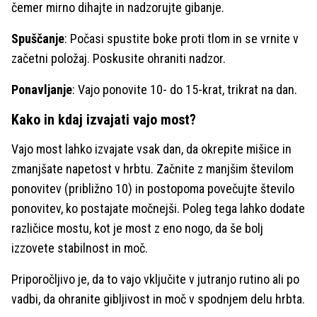
čemer mirno dihajte in nadzorujte gibanje.
Spuščanje
: Počasi spustite boke proti tlom in se vrnite v
začetni položaj. Poskusite ohraniti nadzor.
Ponavljanje
: Vajo ponovite 10- do 15-krat, trikrat na dan.
Kako in kdaj izvajati vajo most?
Vajo most lahko izvajate vsak dan, da okrepite mišice in
zmanjšate napetost v hrbtu. Začnite z manjšim številom
ponovitev (približno 10) in postopoma povečujte število
ponovitev, ko postajate močnejši. Poleg tega lahko dodate
različice mostu, kot je most z eno nogo, da še bolj
izzovete stabilnost in moč.
Priporočljivo je, da to vajo vključite v jutranjo rutino ali po
vadbi, da ohranite gibljivost in moč v spodnjem delu hrbta.