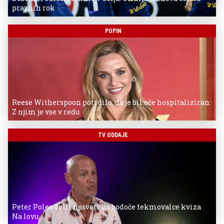
praznih rok
POPIN
Reese Witherspoon potrdila, da je bil oče hospitaliziran:
Z njim je vse v redu
TV ODDAJE
Peter Poles delil nasvete za bodoče tekmovalce kviza
Na lovu