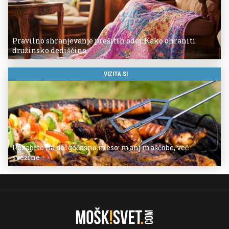
Pravilno shranjevanje prešitih odej: Kako ohraniti
družinsko dediščino
VIZITA.SI
Pozabite na dolgočasno meso: manj maščobe, več
svežine