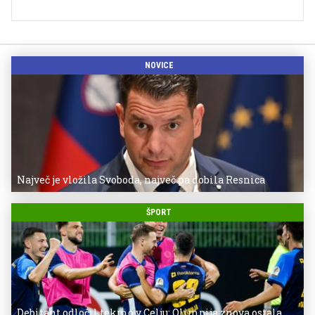
NOVICE
Največ je vložila Svoboda, največ pa dobila Resnica
ŠPORT
Debitant odločil tekmo v Celju: Olimpija znova ostala