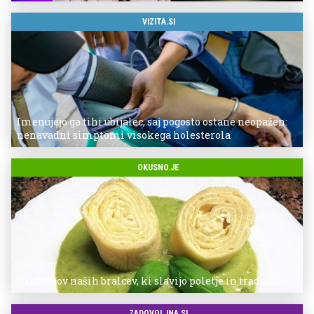
VIZITA.SI
Imenujejo ga tihi ubijalec, saj pogosto ostane neopažen:
nenavadni simptomi visokega holesterola
OKUSNO.JE
7 receptov naših bralcev, ki slavijo poletje in tradicijo
ZADOVOLJNA.SI