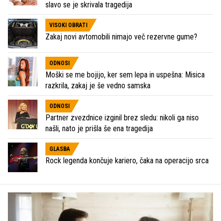
slavo se je skrivala tragedija
VISOKI OBRATI
Zakaj novi avtomobili nimajo več rezervne gume?
ODNOSI
Moški se me bojijo, ker sem lepa in uspešna: Misica
razkrila, zakaj je še vedno samska
ODNOSI
Partner zvezdnice izginil brez sledu: nikoli ga niso
našli, nato je prišla še ena tragedija
GLASBA
Rock legenda končuje kariero, čaka na operacijo srca