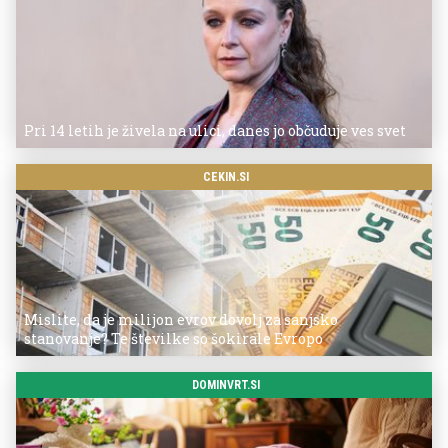
Pri 14 letih je živela na ulici, danes jo občuduje ves svet
CEKIN.SI
Mislite, da je milijon evrov dovolj za sanjsko
stanovanje? Te številke so šokirale Evropo
DOMINVRT.SI