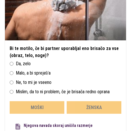
Bi te motilo, če bi partner uporabljal eno brisačo za vse
(obraz, telo, noge)?
Da, zelo
Malo, a bi sprejel/a
Ne, to mi je vseeno
Mislim, da to ni problem, če je brisača redno oprana
MOŠKI
ŽENSKA
Njegova navada skoraj uničila razmerje