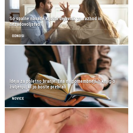
So spalne navade ključni dejavnik za razhod in
nezadovoljstvo?
ODNOSI
Ideja za poletno branje: Ena najpomembnejših knjig o
življenju, ki jo boste prebrali
NOVICE