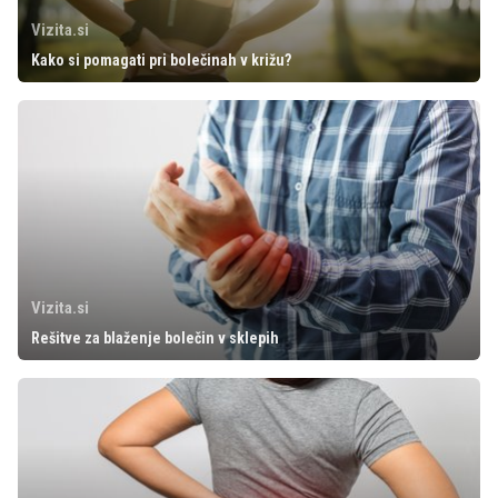
Vizita.si
Kako si pomagati pri bolečinah v križu?
Vizita.si
Rešitve za blaženje bolečin v sklepih