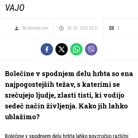
VAJO
Moškisvet.com
24. 05. 2026 03.21
0
Bolečine v spodnjem delu hrbta so ena
najpogostejših težav, s katerimi se
srečujejo ljudje, zlasti tisti, ki vodijo
sedeč način življenja. Kako jih lahko
ublažimo?
Bolečine v spodnjem delu hrbta lahko povzročijo različni