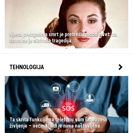
Njena prezgodnja smrt je pretresla modni svet: za
slavo se je skrivala tragedija
TEHNOLOGIJA
Ta skrita funkcija na telefonu vam lahko reši
življenje – večina ljudi je nima nastavljene