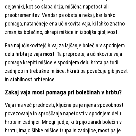
dejavniki, kot so slaba drža, mišična napetost ali
preobremenitev. Vendar pa obstaja nekaj, kar lahko
pomaga, natančneje ena učinkovita vaja, ki lahko znatno
zmanjša bolečino, okrepi mišice in izboljša gibljivost.
Ena najučinkovitejših vaj za lajšanje bolečin v spodnjem
delu hrbta je vaja
most
. Ta preprosta, a učinkovita vaja
pomaga krepiti mišice v spodnjem delu hrbta pa tudi
zadnjico in trebušne mišice, hkrati pa povečuje gibljivost
in stabilnost hrbtenice.
Zakaj vaja most pomaga pri bolečinah v hrbtu?
Vaja ima več prednosti, ključna pa je njena sposobnost
povezovanja in sproščanja napetosti v spodnjem delu
hrbta in zadnjici. Mnogi ljudje, ki trpijo zaradi bolečin v
hrbtu, imajo šibke mišice trupa in zadnjice, most pa je