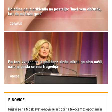
Bolečina ga je priklenila na posteljo: 'Imel sem občutek,
kot da mi koža gori'
ZDRAVJE
Partner zvezdnice izginil brez sledu: nikoli ga niso našli,
nato je prišla še ena tragedija
ODNOSI
E-NOVICE
Prijavi se na Moskisvet e-novičke in bodi na tekočem z lepotnimi in