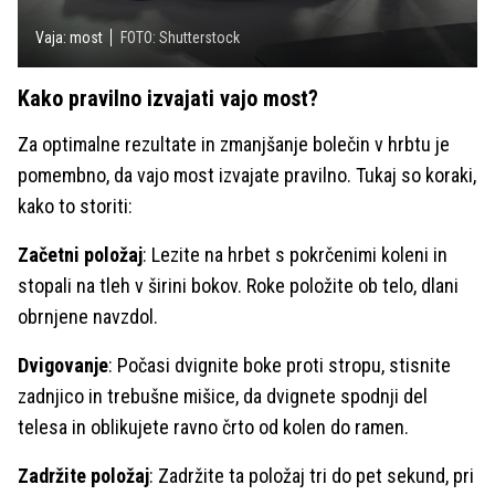
Vaja: most
FOTO: Shutterstock
Kako pravilno izvajati vajo most?
Za optimalne rezultate in zmanjšanje bolečin v hrbtu je
pomembno, da vajo most izvajate pravilno. Tukaj so koraki,
kako to storiti:
Začetni položaj
: Lezite na hrbet s pokrčenimi koleni in
stopali na tleh v širini bokov. Roke položite ob telo, dlani
obrnjene navzdol.
Dvigovanje
: Počasi dvignite boke proti stropu, stisnite
zadnjico in trebušne mišice, da dvignete spodnji del
telesa in oblikujete ravno črto od kolen do ramen.
Zadržite položaj
: Zadržite ta položaj tri do pet sekund, pri