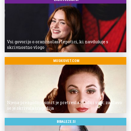
Vsi govorijo o oranžnolasi lepotici, ki navdušuje s
skrivnostno vlogo
MOSKISVET.COM
Njena prezgodnja smrt je pretresla modni svet: za slavo
se je skrivala tragedija
BIBALEZE.SI