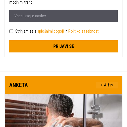
modnimi trendi.
Strinjam se s
splošnimi pogoji
in
Politiko zasebnosti
.
PRIJAVI SE
ANKETA
+ Arhiv