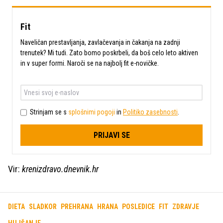
Fit
Naveličan prestavljanja, zavlačevanja in čakanja na zadnji
trenutek? Mi tudi. Zato bomo poskrbeli, da boš celo leto aktiven
in v super formi. Naroči se na najbolj fit e-novičke.
Strinjam se s
splošnimi pogoji
in
Politiko zasebnosti
.
PRIJAVI SE
Vir:
krenizdravo.dnevnik.hr
DIETA
SLADKOR
PREHRANA
HRANA
POSLEDICE
FIT
ZDRAVJE
HUJŠANJE