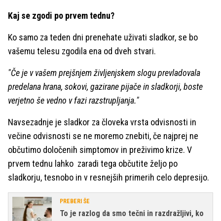
Kaj se zgodi po prvem tednu?
Ko samo za teden dni prenehate uživati sladkor, se bo
vašemu telesu zgodila ena od dveh stvari.
"Če je v vašem prejšnjem življenjskem slogu prevladovala
predelana hrana, sokovi, gazirane pijače in sladkorji, boste
verjetno še vedno v fazi razstrupljanja."
Navsezadnje je sladkor za človeka vrsta odvisnosti in
večine odvisnosti se ne moremo znebiti, če najprej ne
občutimo določenih simptomov in preživimo krize. V
prvem tednu lahko zaradi tega občutite željo po
sladkorju, tesnobo in v resnejših primerih celo depresijo.
PREBERI ŠE
To je razlog da smo tečni in razdražljivi, ko