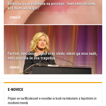
Bolečina ga je priklenila na posteljo: 'Imel sem občutek,
kot da mi koža gori'
ZDRAVJE
Partner zvezdnice izginil brez sledu: nikoli ga niso našli,
nato je prišla še ena tragedija
ODNOSI
E-NOVICE
Prijavi se na Moskisvet e-novičke in bodi na tekočem z lepotnimi in
modnimi trendi.