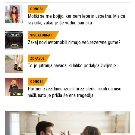
ODNOSI
Moški se me bojijo, ker sem lepa in uspešna: Misica
razkrila, zakaj je še vedno samska
VISOKI OBRATI
Zakaj novi avtomobili nimajo več rezervne gume?
ZDRAVJE
To je jutranja navada, ki lahko podaljša življenje
ODNOSI
Partner zvezdnice izginil brez sledu: nikoli ga niso
našli, nato je prišla še ena tragedija