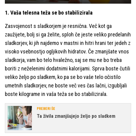
1. Vaša telesna teža se bo stabilizirala
Zasvojenost s sladkorjem je resnična. Več kot ga
zaužijete, bolj si ga želite, sploh če jeste veliko predelanih
sladkorjev, ki jih najdemo v mastni in hitri hrani ter jedeh z
visoko vsebnostjo ogljikovih hidratov. Če zmanjšate vnos
sladkorja, vam bo telo hvaležno, saj se mu ne bo treba
boriti z neželenimi dodatnimi kalorijami. Sprva boste čutili
veliko željo po sladkem, ko pa se bo vaše telo očistilo
umetnih sladkorjev, ne boste več ves čas lačni, izgubljali
boste kilograme in vaša teža se bo stabilizirala.
PREBERI ŠE
Ta živila zmanjšujejo željo po sladkem