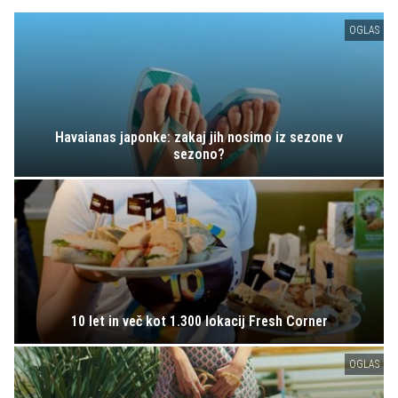
OGLAS
Havaianas japonke: zakaj jih nosimo iz sezone v
sezono?
10 let in več kot 1.300 lokacij Fresh Corner
OGLAS