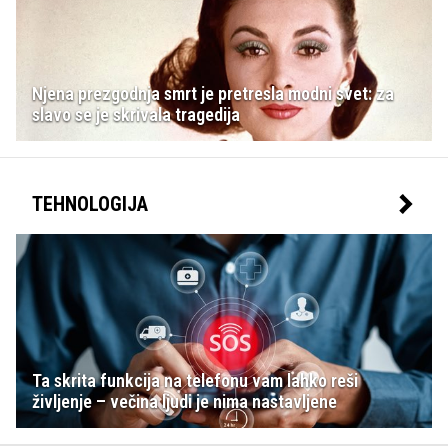
Njena prezgodnja smrt je pretresla modni svet: za
slavo se je skrivala tragedija
TEHNOLOGIJA
Ta skrita funkcija na telefonu vam lahko reši
življenje – večina ljudi je nima nastavljene