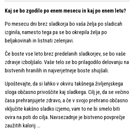
Kaj se bo zgodilo po enem mesecu in kaj po enem letu?
Po mesecu dni brez sladkorja bo vaša želja po sladicah
izginila, namesto tega pa se bo okrepila želja po
beljakovinah in listnati zelenjavi.
Če boste vse leto brez predelanih sladkorjev, se bo vaše
zdravje izboljšalo. Vaše telo se bo prilagodilo delovanju na
bistvenih hranilih in najverjetneje boste shujšali.
Upoštevajte, da si lahko v okviru takšnega življenjskega
sloga občasno privoščite kaj sladkega. Cilj je, da se večino
časa prehranjujete zdravo, a če v svojo prehrano občasno
vključite kakšno sladko izjemo, vam to ne bi smelo biti
ovira na poti do cilja. Navsezadnje je bistveno povprečje
zaužitih kalorij ...