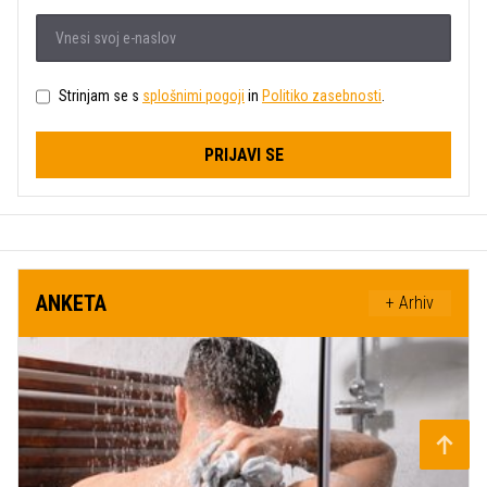
Strinjam se s
splošnimi pogoji
in
Politiko zasebnosti
.
PRIJAVI SE
ANKETA
+ Arhiv