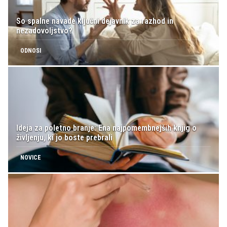
So spalne navade ključni dejavnik za razhod in
nezadovoljstvo?
ODNOSI
Ideja za poletno branje: Ena najpomembnejših knjig o
življenju, ki jo boste prebrali
NOVICE