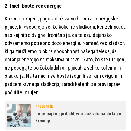
2. Imeli boste več energije
Ko smo utrujeni, pogosto uživamo hrano ali energijske
pijače, ki vsebujejo velike količine sladkorja, ker želimo, da
nas kaj hitro dvigne. Ironično je, da telesu dejansko
odvzamemo potrebno dozo energije. Namreč ves sladkor,
ki ga zaužijemo, blokira sposobnost našega telesa, da
ohranja energijo na maksimalni ravni. Zato, ko ste utrujeni,
ne posegajte po čokoladah ali pijačah z veliko kofeina in
sladkorja. Na ta način se boste izognili velikim dvigom in
padcem krvnega sladkorja, zaradi katerih se pravzaprav
počutite utrujeni.
PREBERI ŠE
To je najbolj priljubljeno poživilo na dirki po
Franciji