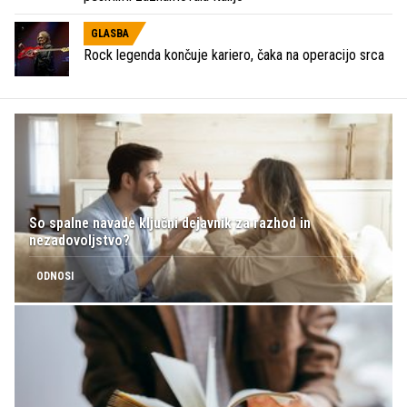
GLASBA
Rock legenda končuje kariero, čaka na operacijo srca
So spalne navade ključni dejavnik za razhod in
nezadovoljstvo?
ODNOSI