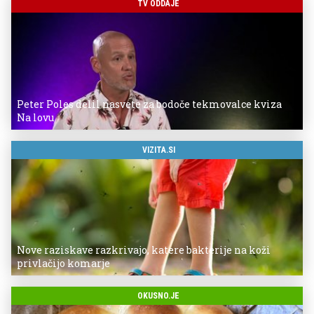
TV ODDAJE
Peter Poles delil nasvete za bodoče tekmovalce kviza
Na lovu
VIZITA.SI
Nove raziskave razkrivajo, katere bakterije na koži
privlačijo komarje
OKUSNO.JE