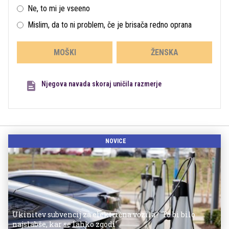
Ne, to mi je vseeno
Mislim, da to ni problem, če je brisača redno oprana
MOŠKI
ŽENSKA
Njegova navada skoraj uničila razmerje
NOVICE
Ukinitev subvencij za električna vozila? 'To bi bilo
najslabše, kar se lahko zgodi'