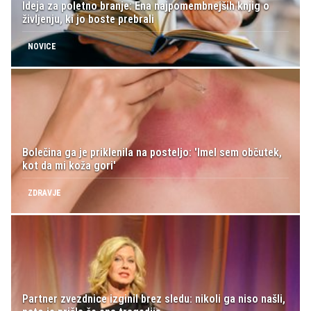
Ideja za poletno branje: Ena najpomembnejših knjig o
življenju, ki jo boste prebrali
NOVICE
Bolečina ga je priklenila na posteljo: 'Imel sem občutek,
kot da mi koža gori'
ZDRAVJE
Partner zvezdnice izginil brez sledu: nikoli ga niso našli,