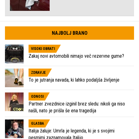
NAJBOLJ BRANO
VISOKI OBRATI
Zakaj novi avtomobili nimajo več rezervne gume?
ZDRAVJE
To je jutranja navada, ki lahko podaljša življenje
ODNOSI
Partner zvezdnice izginil brez sledu: nikoli ga niso
našli, nato je prišla še ena tragedija
GLASBA
Italija žaluje: Umrla je legenda, ki je s svojimi
pesmimi zaznamovala Italijo