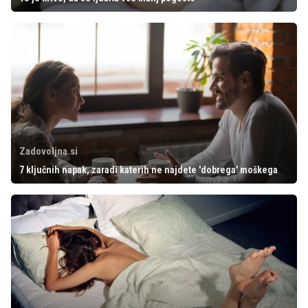
Zadovoljna.si
7 ključnih napak, zaradi katerih ne najdete 'dobrega' moškega