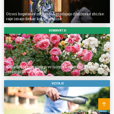
Otroci bogatašev množično prodajajo družinske zbirke:
raje imajo denar kot umetnine
DOMINVRT.SI
Kako dolgo potrebujejo vrtnice, da zrastejo? Vse o rasti,
cvetenju in negi vrtnic
VIZITA.SI