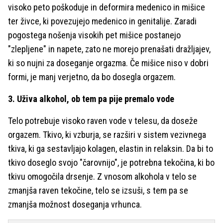
visoko peto poškoduje in deformira medenico in mišice
ter živce, ki povezujejo medenico in genitalije. Zaradi
pogostega nošenja visokih pet mišice postanejo
"zlepljene" in napete, zato ne morejo prenašati dražljajev,
ki so nujni za doseganje orgazma. Če mišice niso v dobri
formi, je manj verjetno, da bo dosegla orgazem.
3. Uživa alkohol, ob tem pa pije premalo vode
Telo potrebuje visoko raven vode v telesu, da doseže
orgazem. Tkivo, ki vzburja, se razširi v sistem vezivnega
tkiva, ki ga sestavljajo kolagen, elastin in relaksin. Da bi to
tkivo doseglo svojo "čarovnijo", je potrebna tekočina, ki bo
tkivu omogočila drsenje. Z vnosom alkohola v telo se
zmanjša raven tekočine, telo se izsuši, s tem pa se
zmanjša možnost doseganja vrhunca.