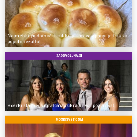
Najmehkejši domači kruhki: priprava v ponvi je trik za
popoln rezultat
ZADOVOLJNA.SI
Hčerki slavnega igralca sta ukradli vso pozornost
MOSKISVET.COM