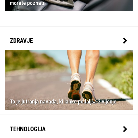
morate poznati
ZDRAVJE
To je jutranja navada, ki lahko podaljša življenje
TEHNOLOGIJA