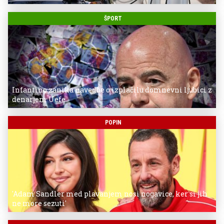
ŠPORT
Infantino zanika navedbe o izplačilu domnevni ljubici z
denarjem Uefe
POPIN
'Adam Sandler med plavanjem nosi nogavice, ker si jih
ne more sezuti'