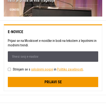
nato je prišla še ena tragedija
ODNOSI
E-NOVICE
Prijavi se na Moskisvet e-novičke in bodi na tekočem z lepotnimi in
modnimi trendi.
Strinjam se s
splošnimi pogoji
in
Politiko zasebnosti
.
PRIJAVI SE