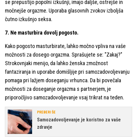
se prepustijo popolni izkušnji, imajo daljše, ostrejše in
močnejše orgazme. Uporaba glasovnih zvokov izboljša
čutno izkušnjo seksa.
7. Ne masturbira dovolj pogosto.
Kako pogosto masturbirate, lahko močno vpliva na vaše
možnosti za dosego orgazma. Sprašujete se: "Zakaj?"
Strokovnjaki menijo, da lahko ženska zmožnost
fantaziranja in uporabe domišljije pri samozadovoljevanju
pomaga pri lažjem doseganju vrhunca. Da bi povečala
možnosti za doseganje orgazma s partnerjem, je
priporočljivo samozadovoljevanje vsaj trikrat na teden.
PREBERI ŠE
Samozadovoljevanje je koristno za vaše
zdravje