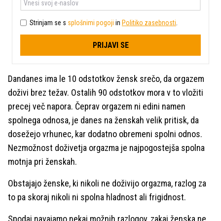
Strinjam se s
splošnimi pogoji
in
Politiko zasebnosti
.
PRIJAVI SE
Dandanes ima le 10 odstotkov žensk srečo, da orgazem
doživi brez težav. Ostalih 90 odstotkov mora v to vložiti
precej več napora. Čeprav orgazem ni edini namen
spolnega odnosa, je danes na ženskah velik pritisk, da
dosežejo vrhunec, kar dodatno obremeni spolni odnos.
Nezmožnost doživetja orgazma je najpogostejša spolna
motnja pri ženskah.
Obstajajo ženske, ki nikoli ne doživijo orgazma, razlog za
to pa skoraj nikoli ni spolna hladnost ali frigidnost.
Spodaj navajamo nekaj možnih razlogov, zakaj ženska ne