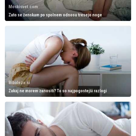
Moskisvet.com
Zato se ženskam po spolnem odnosu tresejo noge
Bibaleze.si
Zakaj ne morem zanositi? To so najpogostejši razlogi