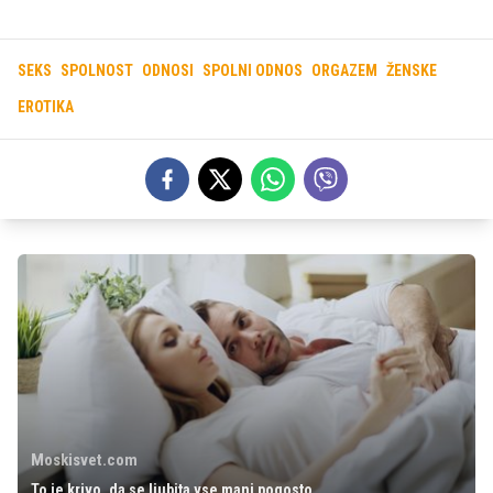
SEKS
SPOLNOST
ODNOSI
SPOLNI ODNOS
ORGAZEM
ŽENSKE
EROTIKA
Moskisvet.com
To je krivo, da se ljubita vse manj pogosto