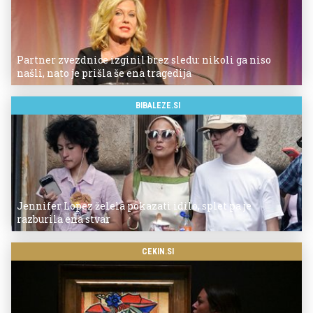
Partner zvezdnice izginil brez sledu: nikoli ga niso
našli, nato je prišla še ena tragedija
BIBALEZE.SI
Jennifer Lopez želela pokazati idilo, splet pa je
razburila ena stvar
CEKIN.SI