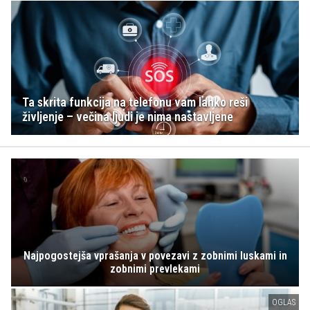
Ta skrita funkcija na telefonu vam lahko reši
življenje – večina ljudi je nima nastavljene
Najpogostejša vprašanja v povezavi z zobnimi luskami in
zobnimi prevlekami
OGLAS