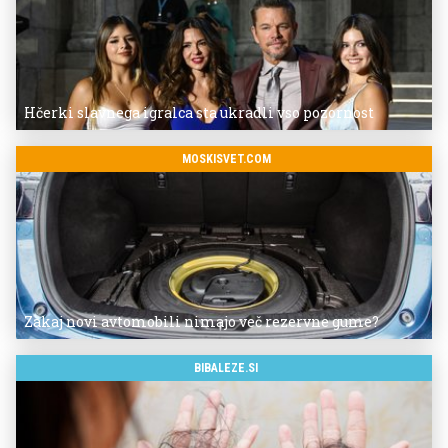
Hčerki slavnega igralca sta ukradli vso pozornost
MOSKISVET.COM
Zakaj novi avtomobili nimajo več rezervne gume?
BIBALEZE.SI