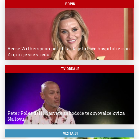
POPIN
Reese Witherspoon potrdila, da je bil oče hospitaliziran:
Z njim je vse v redu
TV ODDAJE
Peter Poles delil nasvete za bodoče tekmovalce kviza
Na lovu
VIZITA.SI