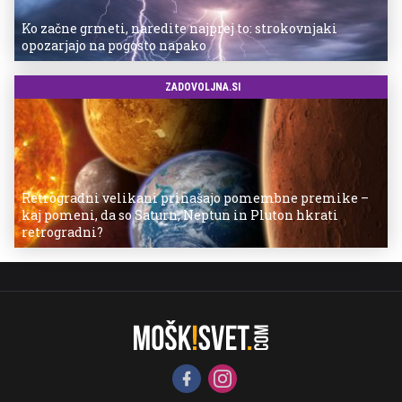
Ko začne grmeti, naredite najprej to: strokovnjaki
opozarjajo na pogosto napako
ZADOVOLJNA.SI
Retrogradni velikani prinašajo pomembne premike –
kaj pomeni, da so Saturn, Neptun in Pluton hkrati
retrogradni?