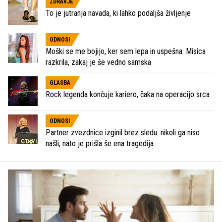
ZDRAVJE
To je jutranja navada, ki lahko podaljša življenje
ODNOSI
Moški se me bojijo, ker sem lepa in uspešna: Misica
razkrila, zakaj je še vedno samska
GLASBA
Rock legenda končuje kariero, čaka na operacijo srca
ODNOSI
Partner zvezdnice izginil brez sledu: nikoli ga niso
našli, nato je prišla še ena tragedija