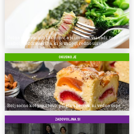
Polna je nevarnih toksinov, a jo imamo vsi radi: to je
najbolj nezdrava riba, ki jo mnogi redno uživajo
OKUSNO.JE
Bolj sočno kot jogurtovo: poletno pecivo, ki vedno uspe
ZADOVOLJNA.SI