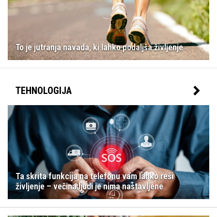
To je jutranja navada, ki lahko podaljša življenje
TEHNOLOGIJA
Ta skrita funkcija na telefonu vam lahko reši
življenje – večina ljudi je nima nastavljene