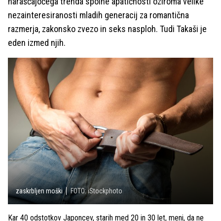
naraščajočega trenda spolne apatičnosti oziroma velike
nezainteresiranosti mladih generacij za romantična
razmerja, zakonsko zvezo in seks nasploh. Tudi Takaši je
eden izmed njih.
zaskrbljen moški
FOTO: iStockphoto
Kar 40 odstotkov Japoncev, starih med 20 in 30 let, meni, da ne