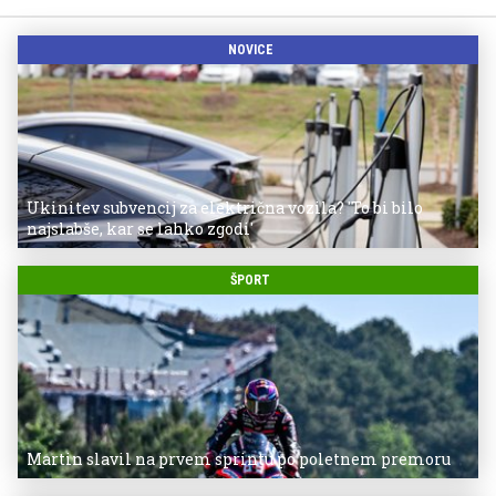
NOVICE
Ukinitev subvencij za električna vozila? 'To bi bilo
najslabše, kar se lahko zgodi'
ŠPORT
Martin slavil na prvem sprintu po poletnem premoru