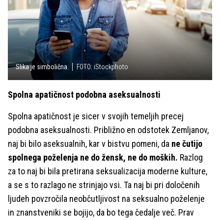
Slika je simbolična.
FOTO: iStockphoto
Spolna apatičnost podobna aseksualnosti
Spolna apatičnost je sicer v svojih temeljih precej
podobna aseksualnosti. Približno en odstotek Zemljanov,
naj bi bilo aseksualnih, kar v bistvu pomeni, da
ne čutijo
spolnega poželenja ne do žensk, ne do moških.
Razlog
za to naj bi bila pretirana seksualizacija moderne kulture,
a se s to razlago ne strinjajo vsi. Ta naj bi pri določenih
ljudeh povzročila neobčutljivost na seksualno poželenje
in znanstveniki se bojijo, da bo tega čedalje več. Prav