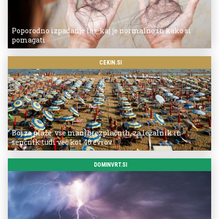
Poporodno izpadanje las: kaj je normalno in kako si
pomagati
CEKIN.SI
Boj za plaže: vse manj brezplačnih, za ležalnik in
senčnik tudi več kot 40 evrov
DOMINVRT.SI