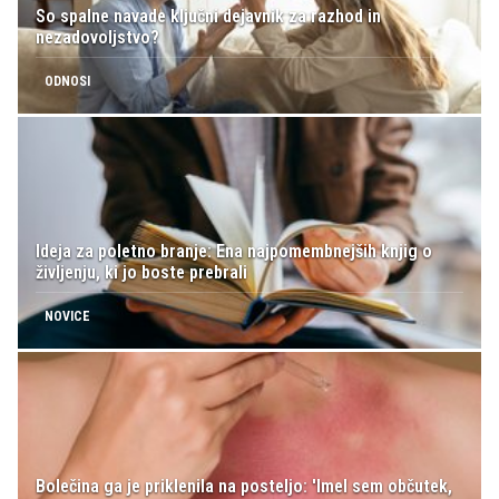
So spalne navade ključni dejavnik za razhod in
nezadovoljstvo?
ODNOSI
Ideja za poletno branje: Ena najpomembnejših knjig o
življenju, ki jo boste prebrali
NOVICE
Bolečina ga je priklenila na posteljo: 'Imel sem občutek,