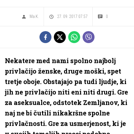
Ma.K.
27. 09. 2017 07.57
0
Nekatere med nami spolno najbolj
privlačijo ženske, druge moški, spet
tretje oboje. Obstajajo pa tudi ljudje, ki
jih ne privlačijo niti eni niti drugi. Gre
za aseksualce, odstotek Zemljanov, ki
naj ne bi čutili nikakršne spolne
privlačnosti. Gre za usmerjenost, ki je
v svojih temeljih precej podobna