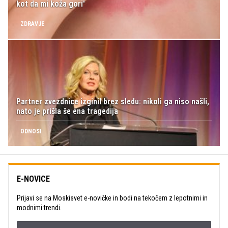
kot da mi koža gori'
ZDRAVJE
Partner zvezdnice izginil brez sledu: nikoli ga niso našli,
nato je prišla še ena tragedija
ODNOSI
E-NOVICE
Prijavi se na Moskisvet e-novičke in bodi na tekočem z lepotnimi in
modnimi trendi.