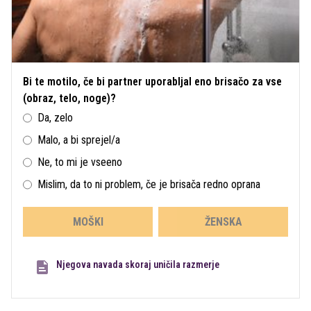
Bi te motilo, če bi partner uporabljal eno brisačo za vse
(obraz, telo, noge)?
Da, zelo
Malo, a bi sprejel/a
Ne, to mi je vseeno
Mislim, da to ni problem, če je brisača redno oprana
MOŠKI
ŽENSKA
Njegova navada skoraj uničila razmerje