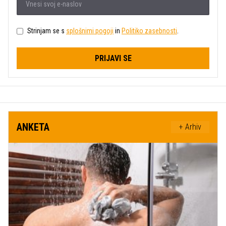
Strinjam se s
splošnimi pogoji
in
Politiko zasebnosti
.
PRIJAVI SE
ANKETA
+ Arhiv