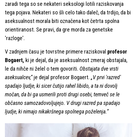
zaradi tega so se nekateri seksologi lotili raziskovanja
tega pojava. Nekateri so šli celo tako daleč, da trdijo, da bi
aseksualnost morala biti označena kot četrta spolna
orientiranost. Se pravi, da gre morda za genetske
'razloge'.
V zadnjem času je tovrstne primere raziskoval
profesor
Bogaert,
ki je dejal, da je aseksualnost zmeraj obstajala,
le da nihče ni želel o tem govoriti.
Obstajata dve vrsti
aseksualcev,“
je dejal profesor Bogaert.
„V prvi 'razred'
spadajo ljudje, ki sicer čutijo rahel libido, a ta ni dovolj
močan, da bi ga usmerili proti drugi osebi, temveč se le
občasno samozadovoljujejo. V drugi razred pa spadajo
ljudje, ki nimajo nikakršnega spolnega poželenja.“