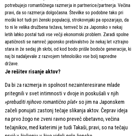
potrebujejo romantičnega razmerja in partnerice/partnerja. Večina
pravi, da so razmerja dolgočasna. Številke so podobne tako pri
moški kot tudi pri ženski populaciji, strokovnjaki pa opozarjajo, da
to ni le velika družbena težava, temveč bi za Japonsko v nekaj
letih lahko postal tudi vse večji ekonomski problem. Zaradi spolne
apatičnosti se namreč japonsko prebivalstvo že nekaj let vztrajno
stara in že sedaj jih skrbi, od kod bodo prišle bodoče generacije, ki
naj bi nadaljevale z razvojem tehnološko vse bolj napredne
države.
Je rešitev risanje aktov?
Da bi za razmerja in spolnost nezainteresirane mlade
pritegnili v svet intimnosti v dvoje in poskušali v njih
»prebuditi njihovo romantično plat«
so jim na Japonskem
začeli ponujati zastonj tečaje slikanja aktov. Čeprav ideja
na prvo žogo ne zveni ravno preveč obetavno, večina
tečajnikov, med katerimi je tudi Takaši, pravi, so na tečaju
prvič v življenju v živo videli gole ženske.